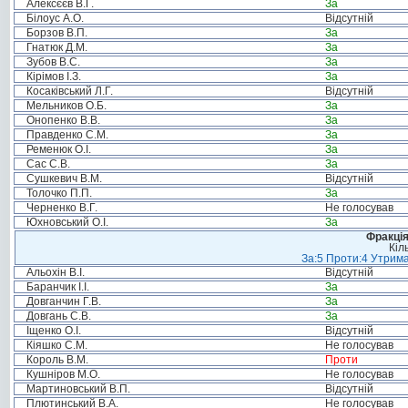
Алексєєв В.Г.
За
Білоус А.О.
Відсутній
Борзов В.П.
За
Гнатюк Д.М.
За
Зубов В.С.
За
Кірімов І.З.
За
Косаківський Л.Г.
Відсутній
Мельников О.Б.
За
Онопенко В.В.
За
Правденко С.М.
За
Ременюк О.І.
За
Сас С.В.
За
Сушкевич В.М.
Відсутній
Толочко П.П.
За
Черненко В.Г.
Не голосував
Юхновський О.І.
За
Фракція
Кіл
За:5 Проти:4 Утрима
Альохін В.І.
Відсутній
Баранчик І.І.
За
Довганчин Г.В.
За
Довгань С.В.
За
Іщенко О.І.
Відсутній
Кіяшко С.М.
Не голосував
Король В.М.
Проти
Кушніров М.О.
Не голосував
Мартиновський В.П.
Відсутній
Плютинський В.А.
Не голосував