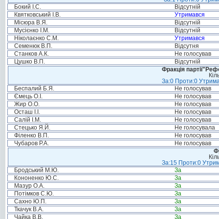
Бокий І.С.
Відсутній
Квятковський І.В.
Утримався
Місюра В.Я.
Відсутній
Мусієнко І.М.
Відсутній
Ніколаєнко С.М.
Утримався
Семенюк В.П.
Відсутня
Станков А.К.
Не голосував
Цушко В.П.
Відсутній
Фракція партії"Реф
Кіл
За:0 Проти:0 Утрима
Беспалий Б.Я.
Не голосував
Ємець О.І.
Не голосував
Жир О.О.
Не голосував
Осташ І.І.
Не голосував
Салій І.М.
Не голосував
Стецько Я.Й.
Не голосувала
Філенко В.П.
Не голосував
Чубаров Р.А.
Не голосував
Ф
Кіл
За:15 Проти:0 Утрим
Бродський М.Ю.
За
Кононенко Ю.С.
За
Мазур О.А.
За
Потімков С.Ю.
За
Сахно Ю.П.
За
Ткачук В.А.
За
Чайка В.В.
За