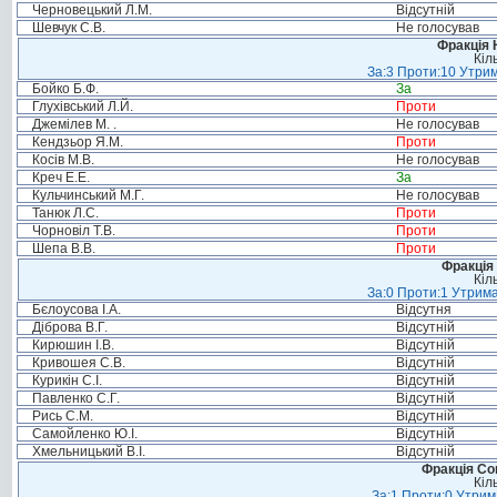
Черновецький Л.М.
Відсутній
Шевчук С.В.
Не голосував
Фракція 
Кіл
За:3 Проти:10 Утрим
Бойко Б.Ф.
За
Глухівський Л.Й.
Проти
Джемілев М. .
Не голосував
Кендзьор Я.М.
Проти
Косів М.В.
Не голосував
Креч Е.Е.
За
Кульчинський М.Г.
Не голосував
Танюк Л.С.
Проти
Чорновіл Т.В.
Проти
Шепа В.В.
Проти
Фракція 
Кіл
За:0 Проти:1 Утрима
Бєлоусова І.А.
Відсутня
Діброва В.Г.
Відсутній
Кирюшин І.В.
Відсутній
Кривошея С.В.
Відсутній
Курикін С.І.
Відсутній
Павленко С.Г.
Відсутній
Рись С.М.
Відсутній
Самойленко Ю.І.
Відсутній
Хмельницький В.І.
Відсутній
Фракція Соц
Кіл
За:1 Проти:0 Утрим