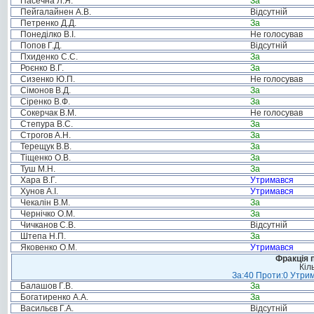
Пасечна Л.Я.
За
Пейгалайнен А.В.
Відсутній
Петренко Д.Д.
За
Понеділко В.І.
Не голосував
Попов Г.Д.
Відсутній
Пхиденко С.С.
За
Роєнко В.Г.
За
Сизенко Ю.П.
Не голосував
Сімонов В.Д.
За
Сіренко В.Ф.
За
Сокерчак В.М.
Не голосував
Степура В.С.
За
Строгов А.Н.
За
Терещук В.В.
За
Тіщенко О.В.
За
Туш М.Н.
За
Хара В.Г.
Утримався
Хунов А.І.
Утримався
Чекалін В.М.
За
Чернічко О.М.
За
Чичканов С.В.
Відсутній
Штепа Н.П.
За
Яковенко О.М.
Утримався
Фракція п
Кіл
За:40 Проти:0 Утрим
Балашов Г.В.
За
Богатиренко А.А.
За
Васильєв Г.А.
Відсутній