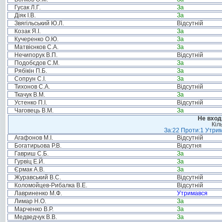
Гусак Л.Г.
За
Діяк І.В.
За
Звягільський Ю.Л.
Відсутній
Козак Я.І.
За
Кучеренко О.Ю.
За
Матвієнков С.А.
За
Нечипорук В.П.
Відсутній
Подобєдов С.М.
За
Рябікін П.Б.
За
Сопрун С.І.
За
Тихонов С.А.
Відсутній
Ткачук В.М.
За
Устенко П.І.
Відсутній
Чаговець В.М.
За
Не вход
Кіл
За:22 Проти:1 Утрим
Агафонов М.І.
Відсутній
Богатирьова Р.В.
Відсутня
Гавриш С.Б.
За
Гурвіц Е.Й.
За
Єрмак А.В.
За
Журавський В.С.
Відсутній
Коломойцев-Рибалка В.Е.
Відсутній
Лавриненко М.Ф.
Утримався
Лимар Н.О.
За
Марченко В.Р.
За
Медведчук В.В.
За