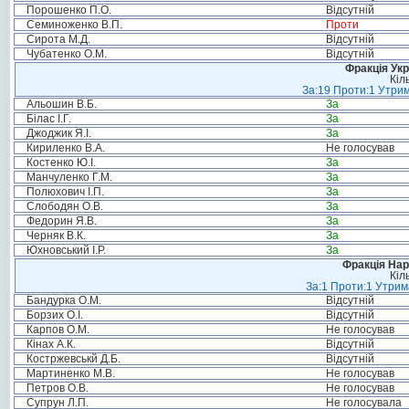
Порошенко П.О.
Відсутній
Семиноженко В.П.
Проти
Сирота М.Д.
Відсутній
Чубатенко О.М.
Відсутній
Фракція Ук
Кіл
За:19 Проти:1 Утрим
Альошин В.Б.
За
Білас І.Г.
За
Джоджик Я.І.
За
Кириленко В.А.
Не голосував
Костенко Ю.І.
За
Манчуленко Г.М.
За
Полюхович І.П.
За
Слободян О.В.
За
Федорин Я.В.
За
Черняк В.К.
За
Юхновський І.Р.
За
Фракція Нар
Кіл
За:1 Проти:1 Утрим
Бандурка О.М.
Відсутній
Борзих О.І.
Відсутній
Карпов О.М.
Не голосував
Кінах А.К.
Відсутній
Костржевськй Д.Б.
Відсутній
Мартиненко М.В.
Не голосував
Петров О.В.
Не голосував
Супрун Л.П.
Не голосувала