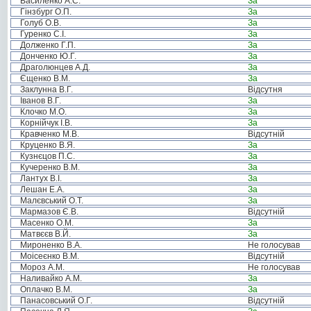
Василенко А.С.
За
Гінзбург О.П.
За
Голуб О.В.
За
Гуренко С.І.
За
Долженко Г.П.
За
Донченко Ю.Г.
За
Драголюнцев А.Д.
За
Єщенко В.М.
За
Заклунна В.Г.
Відсутня
Іванов В.Г.
За
Клочко М.О.
За
Корнійчук І.В.
За
Кравченко М.В.
Відсутній
Круценко В.Я.
За
Кузнєцов П.С.
За
Кучеренко В.М.
За
Лантух В.І.
За
Лешан Е.А.
За
Малєвський О.Т.
За
Мармазов Є.В.
Відсутній
Масенко О.М.
За
Матвєєв В.Й.
За
Мироненко В.А.
Не голосував
Моісеєнко В.М.
Відсутній
Мороз А.М.
Не голосував
Наливайко А.М.
За
Оплачко В.М.
За
Панасовський О.Г.
Відсутній