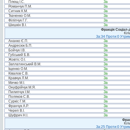
Плющ І.С.
За
Романчук П.М.
За
Ситник К.М.
За
Ткаченко О.М.
За
Філіпчук Г.Г.
За
Шишкін В.І.
За
Фракція Соціал-д
Кіл
За:34 Проти:0 Утрим
Ананко Є.П.
За
Андресюк Б.П.
За
Бойчук І.В.
За
Губський Б.В.
За
Жовтіс О.І.
За
Заплатинський В.М.
За
Іщенко О.М.
За
Ківалов С.В.
За
Кравчук Л.М.
За
Мичко М.І.
За
Онуфрійчук М.Я.
За
Пилипчук І.М.
За
Поляков С.В.
За
Суркіс Г.М.
За
Франчук А.Р.
За
Череп В.І.
За
Шуфрич Н.І.
За
Фрак
Кіл
За:25 Проти:0 Утрим