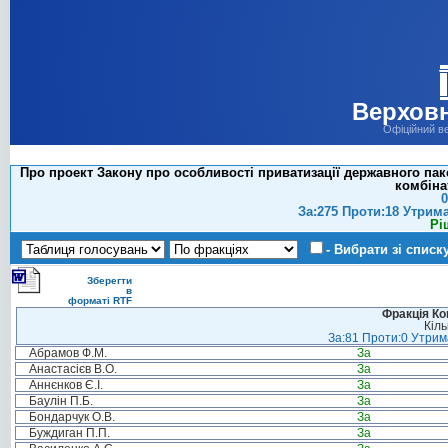
Верховн
Офіційний в
Про проект Закону про особливості приватизації державного пак
комбінат
0
За:275 Проти:18 Утрим
Рі
- Вибрати зі списк
Зберегти
в
форматі RTF
Фракція Ком
Кіль
За:81 Проти:0 Утрима
Абрамов Ф.М.
За
Анастасієв В.О.
За
Аннєнков Є.І.
За
Баулін П.Б.
За
Бондарчук О.В.
За
Буждиган П.П.
За