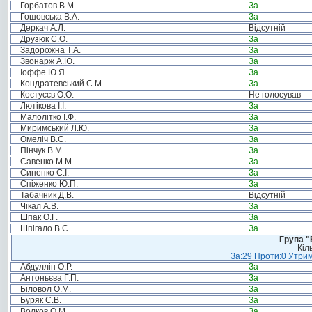
Горбатов В.М.
За
Гошовська В.А.
За
Деркач А.Л.
Відсутній
Друзюк С.О.
За
Задорожна Т.А.
За
Звонарж А.Ю.
За
Іоффе Ю.Я.
За
Кондратевський С.М.
За
Костусєв О.О.
Не голосував
Лютікова І.І.
За
Малолітко І.Ф.
За
Миримський Л.Ю.
За
Омеліч В.С.
За
Пінчук В.М.
За
Савенко М.М.
За
Синенко С.І.
За
Спіженко Ю.П.
За
Табачник Д.В.
Відсутній
Чікал А.В.
За
Шпак О.Г.
За
Шпігало В.Є.
За
Група "
Кіл
За:29 Проти:0 Утрим
Абдуллін О.Р.
За
Антоньєва Г.П.
За
Біловол О.М.
За
Буряк С.В.
За
Волков О.М.
За