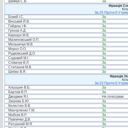
Шевчук С.В.
За
Фракція Соц
Кіл
За:25 Проти:0 Утрим
Бокий І.С.
За
Вінський Й.В.
За
Гайдош І.Ф.
За
Грязєв А.Д.
За
Карнаух М.В.
За
Малиновський О.П.
За
Мельничук М.В.
За
Мороз О.О.
За
Рудковський Д.О.
За
Садовий М.І.
За
Співачук В.Л.
За
Степанов М.В.
За
Шибко В.Я.
За
Фракція Ук
Кіл
За:23 Проти:0 Утрим
Альошин В.Б.
За
Бартків В.П.
За
Джоджик Я.І.
Не голосував
Загрева Б.Ю.
За
Келестин В.В.
За
Манчуленко Г.М.
За
Мойсик В.Р.
За
Павличко Д.В.
За
Ратушний М.Я.
За