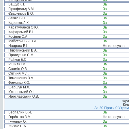
Ващук К.Т.
За
Гіршфельд А.М.
За
Євдокимов В.О.
За
Заічко В.О.
За
Каденюк Л.К.
За
Каратуманов О.Ю.
За
Кафарський В.І.
За
Косінов С.А.
За
Майстришин В.Я.
За
Надрага В.І.
Не голосував
Плютинський В.А.
За
Правденко С.М.
За
Райков Б.С.
За
Рішняк І.М.
За
Салмін О.В.
За
Сятиня М.Л.
За
Тимошенко В.А.
За
Фоменко К.О.
За
Шершун М.Х.
За
Юхновський О.І.
За
Ярославський О.В.
За
Фра
Кіл
За:20 Проти:0 Утрима
Беспалий Б.Я.
За
Горбатов В.М.
Не голосував
Гуменюк О.І.
За
Жижко С.А.
За