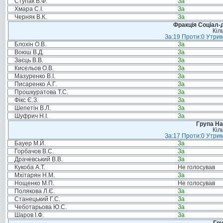
Ступак В.Ф.
За
Хмара С.І.
За
Черняк В.К.
За
Фракція Соціал-д
Кіл
За:19 Проти:0 Утрим
Блохін О.В.
За
Воюш В.Д.
За
Заєць В.В.
За
Кисельов О.В.
За
Мазуренко В.І.
За
Писаренко А.Г.
За
Прошкуратова Т.С.
За
Фікс Є.З.
За
Шепетін В.Л.
За
Шуфрич Н.І.
За
Група На
Кіл
За:17 Проти:0 Утрим
Бауер М.Й.
За
Горбачов В.С.
За
Драчевський В.В.
За
Кукоба А.Т.
Не голосував
Мхітарян Н.М.
За
Нощенко М.П.
Не голосував
Полякова Л.Є.
За
Станецький Г.С.
За
Чеботарьова Ю.С.
За
Шаров І.Ф.
За