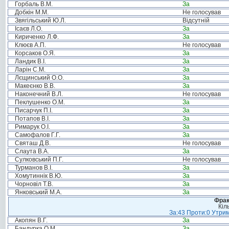
Горбаль В.М.
За
Добкін М.М.
Не голосував
Звягільський Ю.Л.
Відсутній
Ісаєв Л.О.
За
Кириченко Л.Ф.
За
Клюєв А.П.
Не голосував
Корсаков О.Я.
За
Ландик В.І.
За
Ларін С.М.
За
Лєщинський О.О.
За
Макеєнко В.В.
За
Наконечний В.Л.
Не голосував
Пеклушенко О.М.
За
Писарчук П.І.
За
Потапов В.І.
За
Римарук О.І.
За
Самофалов Г.Г.
За
Святаш Д.В.
Не голосував
Слаута В.А.
За
Сулковський П.Г.
Не голосував
Турманов В.І.
За
Хомутиннік В.Ю.
За
Чорновіл Т.В.
За
Янковський М.А.
За
Фрак
Кіл
За:43 Проти:0 Утрим
Акопян В.Г.
За
Бандурка О.М.
За