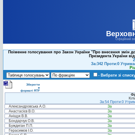
Верховн
Офіційний в
Поіменне голосування про Закон України "Про внесення змін до
Президента України від 
2
За:342 Проти:0 Утрима
Рі
- Вибрати зі списк
Зберегти
в
форматі RTF
Фр
Кіл
За:54 Проти:0 Утрим
Александровська А.О.
За
Анастасієв В.О.
За
Аніщук В.В.
За
Бондарчук О.В.
За
Буждиган П.П.
За
Герасимов І.О.
За