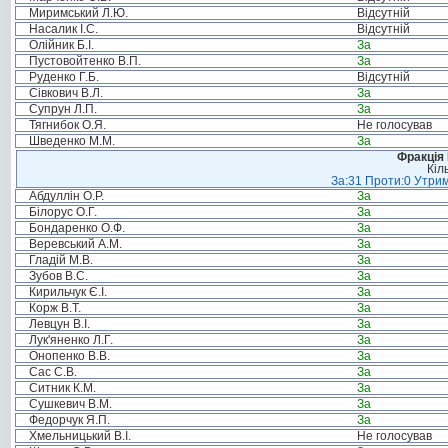
Миримський Л.Ю.
Відсутній
Насалик І.С.
Відсутній
Олійник Б.І.
За
Пустовойтенко В.П.
За
Руденко Г.Б.
Відсутній
Сівкович В.Л.
За
Супрун Л.П.
За
Тягнибок О.Я.
Не голосував
Шведенко М.М.
За
Фракція
Кіл
За:31 Проти:0 Утрим
Абдуллін О.Р.
За
Білорус О.Г.
За
Бондаренко О.Ф.
За
Веревський А.М.
За
Гладій М.В.
За
Зубов В.С.
За
Кирильчук Є.І.
За
Корж В.Т.
За
Левцун В.І.
За
Лук'яненко Л.Г.
За
Онопенко В.В.
За
Сас С.В.
За
Ситник К.М.
За
Сушкевич В.М.
За
Федорчук Я.П.
За
Хмельницький В.І.
Не голосував