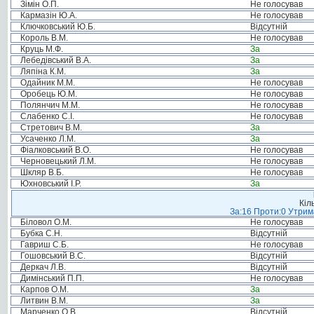
Зімін О.П.
Не голосував
Кармазін Ю.А.
Не голосував
Ключковський Ю.Б.
Відсутній
Король В.М.
Не голосував
Круць М.Ф.
За
Лебедівський В.А.
За
Ляпіна К.М.
За
Одайник М.М.
Не голосував
Оробець Ю.М.
Не голосував
Полянчич М.М.
Не голосував
Слабенко С.І.
Не голосував
Стретович В.М.
За
Усаченко Л.М.
За
Фіалковський В.О.
Не голосував
Черновецький Л.М.
Не голосував
Шкляр В.Б.
Не голосував
Юхновський І.Р.
За
Кіл
За:16 Проти:0 Утрима
Біловол О.М.
Не голосував
Бубка С.Н.
Відсутній
Гавриш С.Б.
Не голосував
Гошовський В.С.
Відсутній
Деркач Л.В.
Відсутній
Димінський П.П.
Не голосував
Карпов О.М.
За
Литвин В.М.
За
Марченко О.В.
Відсутній