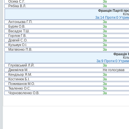
Осика С.Г.
За
Рябіка В.Л.
За
Фракція Партії пр
Кіл
За:14 Проти:0 Утрим
Антоньєва Г.П.
За
Буряк О.В.
За
Васадзе Т.Ш.
За
Горлов Г.В.
За
Довгий С.О.
За
Кузьмук О.І.
За
Матвієнко П.В.
За
Фракція 
Кіл
За:9 Проти:0 Утрим
Глухівський Л.Й.
За
Джемілєв М. .
Не голосував
Кендзьор Я.М.
За
Костинюк Б.І.
За
Поживанов М.О.
За
Ткаленко О.С.
За
Чорноволенко О.В.
За