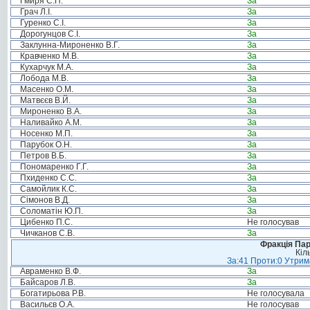
Гмиря С.П.
За
Грач Л.І.
За
Гуренко С.І.
За
Дорогунцов С.І.
За
Заклунна-Мироненко В.Г.
За
Кравченко М.В.
За
Кухарчук М.А.
За
Лобода М.В.
За
Масенко О.М.
За
Матвєєв В.Й.
За
Мироненко В.А.
За
Наливайко А.М.
За
Носенко М.П.
За
Парубок О.Н.
За
Петров В.Б.
За
Пономаренко Г.Г.
За
Пхиденко С.С.
За
Самойлик К.С.
За
Сімонов В.Д.
За
Соломатін Ю.П.
За
Цибенко П.С.
Не голосував
Чичканов С.В.
За
Фракція Парт
Кіл
За:41 Проти:0 Утрима
Авраменко В.Ф.
За
Байсаров Л.В.
За
Богатирьова Р.В.
Не голосувала
Васильєв О.А.
Не голосував