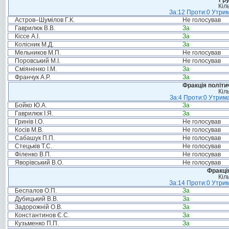
Гру
Кіл
За:12 Проти:0 Утрим
Астров–Шумілов Г.К.
Не голосував
Гаврилюк В.В.
За
Кіссе А.І.
За
Колісник М.Д.
За
Мельников М.П.
Не голосував
Поровський М.І.
Не голосував
Сміяненко І.М.
За
Франчук А.Р.
За
Фракція політи
Кіл
За:4 Проти:0 Утрима
Бойко Ю.А.
За
Гаврилюк І.Я.
За
Гринів І.О.
Не голосував
Косів М.В.
Не голосував
Сабашук П.П.
Не голосував
Стецьків Т.С.
Не голосував
Філенко В.П.
Не голосував
Яворівський В.О.
Не голосував
Фракція
Кіл
За:14 Проти:0 Утрим
Беспалов О.П.
За
Дубицький В.В.
За
Задорожній О.В.
За
Константинов Є.С.
За
Кузьменко П.П.
За