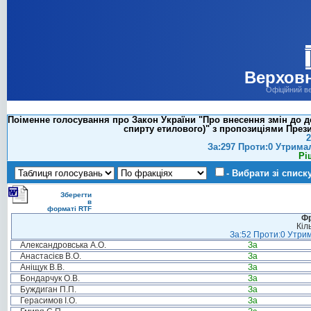
Верховн
Офіційний в
Поіменне голосування про Закон України "Про внесення змін до д
спирту етилового)" з пропозиціями Презид
2
За:297 Проти:0 Утрима
Рі
- Вибрати зі списк
Зберегти
в
форматі RTF
Фр
Кіл
За:52 Проти:0 Утрим
Александровська А.О.
За
Анастасієв В.О.
За
Аніщук В.В.
За
Бондарчук О.В.
За
Буждиган П.П.
За
Герасимов І.О.
За