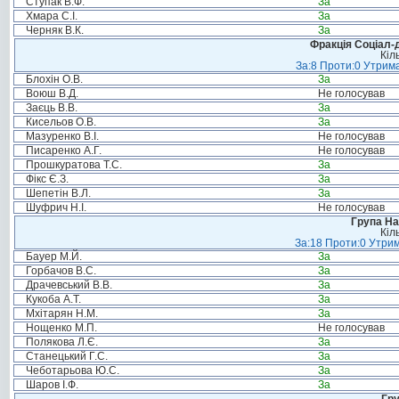
Ступак В.Ф.
За
Хмара С.І.
За
Черняк В.К.
За
Фракція Соціал-д
Кіл
За:8 Проти:0 Утрима
Блохін О.В.
За
Воюш В.Д.
Не голосував
Заєць В.В.
За
Кисельов О.В.
За
Мазуренко В.І.
Не голосував
Писаренко А.Г.
Не голосував
Прошкуратова Т.С.
За
Фікс Є.З.
За
Шепетін В.Л.
За
Шуфрич Н.І.
Не голосував
Група На
Кіл
За:18 Проти:0 Утрим
Бауер М.Й.
За
Горбачов В.С.
За
Драчевський В.В.
За
Кукоба А.Т.
За
Мхітарян Н.М.
За
Нощенко М.П.
Не голосував
Полякова Л.Є.
За
Станецький Г.С.
За
Чеботарьова Ю.С.
За
Шаров І.Ф.
За