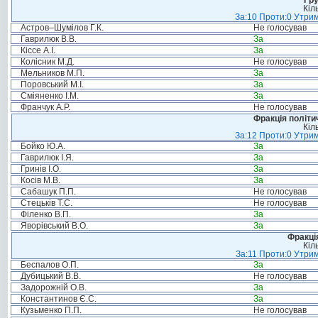
Гру
Кіл
За:10 Проти:0 Утрим
Астров–Шумілов Г.К.
Не голосував
Гаврилюк В.В.
За
Кіссе А.І.
За
Колісник М.Д.
Не голосував
Мельников М.П.
За
Поровський М.І.
За
Сміяненко І.М.
За
Франчук А.Р.
Не голосував
Фракція політи
Кіл
За:12 Проти:0 Утрим
Бойко Ю.А.
За
Гаврилюк І.Я.
За
Гринів І.О.
За
Косів М.В.
За
Сабашук П.П.
Не голосував
Стецьків Т.С.
Не голосував
Філенко В.П.
За
Яворівський В.О.
За
Фракція
Кіл
За:11 Проти:0 Утрим
Беспалов О.П.
За
Дубицький В.В.
Не голосував
Задорожній О.В.
За
Константинов Є.С.
За
Кузьменко П.П.
Не голосував