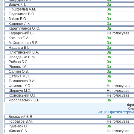
Ващук К.Т.
За
Гіршфельд А.М.
За
Євдокимов В.О.
За
Заічко В.О.
За
Каденюк Л.К.
За
Каратуманов О.Ю.
За
Кафарський В.І.
Не голосував
Косінов С.А.
За
Майстришин В.Я.
За
Надрага В.І.
За
Плютинський В.А.
За
Правденко С.М.
За
Райков Б.С.
За
Рішняк І.М.
За
Салмін О.В.
За
Сятиня М.Л.
За
Тимошенко В.А.
За
Фоменко К.О.
Не голосувала
Шершун М.Х.
Не голосував
Юхновський О.І.
Не голосував
Ярославський О.В.
За
Фра
Кіл
За:16 Проти:0 Утрима
Беспалий Б.Я.
За
Горбатов В.М.
Не голосував
Гуменюк О.І.
За
Жижко С.А.
Не голосував