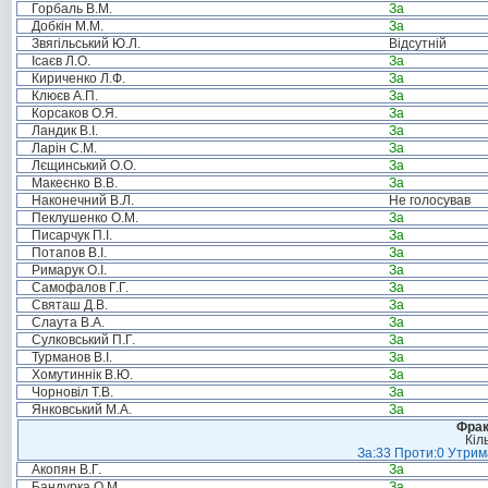
Горбаль В.М.
За
Добкін М.М.
За
Звягільський Ю.Л.
Відсутній
Ісаєв Л.О.
За
Кириченко Л.Ф.
За
Клюєв А.П.
За
Корсаков О.Я.
За
Ландик В.І.
За
Ларін С.М.
За
Лєщинський О.О.
За
Макеєнко В.В.
За
Наконечний В.Л.
Не голосував
Пеклушенко О.М.
За
Писарчук П.І.
За
Потапов В.І.
За
Римарук О.І.
За
Самофалов Г.Г.
За
Святаш Д.В.
За
Слаута В.А.
За
Сулковський П.Г.
За
Турманов В.І.
За
Хомутиннік В.Ю.
За
Чорновіл Т.В.
За
Янковський М.А.
За
Фрак
Кіл
За:33 Проти:0 Утрима
Акопян В.Г.
За
Бандурка О.М.
За