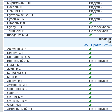
Миримський Л.Ю.
Відсутній
Насалик І.С.
Відсутній
Олійник Б.І.
Відсутній
Пустовойтенко В.П.
За
Руденко Г.Б.
Відсутній
Сівкович В.Л.
За
Супрун Л.П.
Не голосувала
Тягнибок О.Я.
Не голосував
Шведенко М.М.
За
Фракція
Кіл
За:29 Проти:0 Утрим
Абдуллін О.Р.
За
Білорус О.Г.
За
Бондаренко О.Ф.
За
Веревський А.М.
Не голосував
Гладій М.В.
За
Зубов В.С.
За
Кирильчук Є.І.
За
Корж В.Т.
За
Левцун В.І.
Не голосував
Лук'яненко Л.Г.
За
Онопенко В.В.
За
Сас С.В.
За
Ситник К.М.
За
Сушкевич В.М.
За
Федорчук Я.П.
За
Хмельницький В.І.
Не голосував