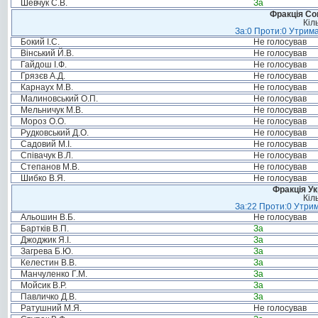
Шевчук С.В.
За
Фракція Соц
Кіл
За:0 Проти:0 Утрима
Бокий І.С.
Не голосував
Вінський Й.В.
Не голосував
Гайдош І.Ф.
Не голосував
Грязєв А.Д.
Не голосував
Карнаух М.В.
Не голосував
Малиновський О.П.
Не голосував
Мельничук М.В.
Не голосував
Мороз О.О.
Не голосував
Рудковський Д.О.
Не голосував
Садовий М.І.
Не голосував
Співачук В.Л.
Не голосував
Степанов М.В.
Не голосував
Шибко В.Я.
Не голосував
Фракція Ук
Кіл
За:22 Проти:0 Утрим
Альошин В.Б.
Не голосував
Бартків В.П.
За
Джоджик Я.І.
За
Загрева Б.Ю.
За
Келестин В.В.
За
Манчуленко Г.М.
За
Мойсик В.Р.
За
Павличко Д.В.
За
Ратушний М.Я.
Не голосував