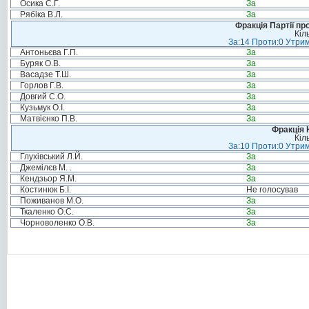
Осика С.Г.
За
Рябіка В.Л.
За
Фракція Партії пр
Кіл
За:14 Проти:0 Утрим
Антоньєва Г.П.
За
Буряк О.В.
За
Васадзе Т.Ш.
За
Горлов Г.В.
За
Довгий С.О.
За
Кузьмук О.І.
За
Матвієнко П.В.
За
Фракція 
Кіл
За:10 Проти:0 Утрим
Глухівський Л.Й.
За
Джемілєв М. .
За
Кендзьор Я.М.
За
Костинюк Б.І.
Не голосував
Поживанов М.О.
За
Ткаленко О.С.
За
Чорноволенко О.В.
За