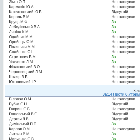
Зімін О.П.
Не голосував
Кармазін Ю.А.
Не голосував
Ключковський Ю.Б.
Відсутній
Король В.М.
Не голосував
Круць М.Ф.
За
Лебедівський В.А.
За
Ляпіна К.М.
За
Одайник М.М.
Не голосував
Оробець Ю.М.
Не голосував
Полянчич М.М.
Не голосував
Слабенко С.І.
Не голосував
Стретович В.М.
За
Усаченко Л.М.
За
Фіалковський В.О.
Не голосував
Черновецький Л.М.
Не голосував
Шкляр В.Б.
Не голосував
Юхновський І.Р.
Не голосував
Кіл
За:14 Проти:0 Утрима
Біловол О.М.
Не голосував
Бубка С.Н.
Відсутній
Гавриш С.Б.
Не голосував
Гошовський В.С.
Відсутній
Деркач Л.В.
Відсутній
Димінський П.П.
За
Карпов О.М.
Не голосував
Литвин В.М.
За
Марченко О.В.
За