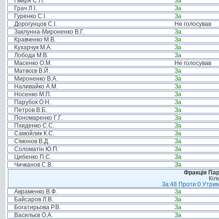
Гмиря С.П.
За
Грач Л.І.
За
Гуренко С.І.
За
Дорогунцов С.І.
Не голосував
Заклунна-Мироненко В.Г.
За
Кравченко М.В.
За
Кухарчук М.А.
За
Лобода М.В.
За
Масенко О.М.
Не голосував
Матвєєв В.Й.
За
Мироненко В.А.
За
Наливайко А.М.
За
Носенко М.П.
За
Парубок О.Н.
За
Петров В.Б.
За
Пономаренко Г.Г.
За
Пхиденко С.С.
За
Самойлик К.С.
За
Сімонов В.Д.
За
Соломатін Ю.П.
За
Цибенко П.С.
За
Чичканов С.В.
За
Фракція Парт
Кіл
За:48 Проти:0 Утрим
Авраменко В.Ф.
За
Байсаров Л.В.
За
Богатирьова Р.В.
За
Васильєв О.А.
За