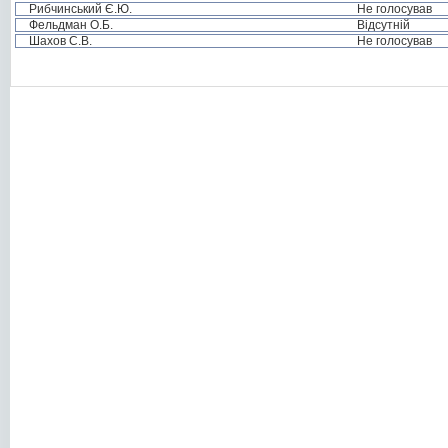
Рибчинський Є.Ю.
Не голосував
Фельдман О.Б.
Відсутній
Шахов С.В.
Не голосував