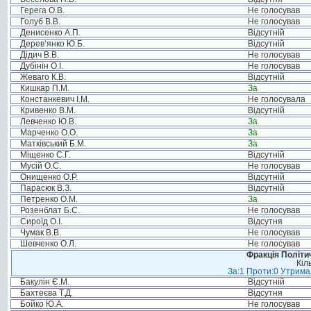
Герега О.В.
Не голосував
Голуб В.В.
Не голосував
Денисенко А.П.
Відсутній
Дерев’янко Ю.Б.
Відсутній
Дідич В.В.
Не голосував
Дубінін О.І.
Не голосував
Жеваго К.В.
Відсутній
Кишкар П.М.
За
Констанкевич І.М.
Не голосувала
Кривенко В.М.
Відсутній
Левченко Ю.В.
За
Марченко О.О.
За
Матківський Б.М.
За
Міщенко С.Г.
Відсутній
Мусій О.С.
Не голосував
Онищенко О.Р.
Відсутній
Парасюк В.З.
Відсутній
Петренко О.М.
За
Розенблат Б.С.
Не голосував
Сироїд О.І.
Відсутня
Чумак В.В.
Не голосував
Шевченко О.Л.
Не голосував
Фракція Політич
Кіл
За:1 Проти:0 Утримал
Бакулін Є.М.
Відсутній
Бахтеєва Т.Д.
Відсутня
Бойко Ю.А.
Не голосував