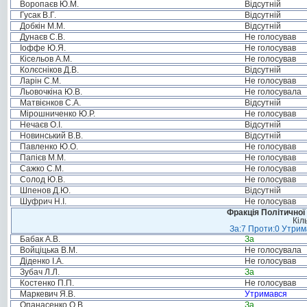
Воропаєв Ю.М.
Відсутній
Гусак В.Г.
Відсутній
Добкін М.М.
Відсутній
Дунаєв С.В.
Не голосував
Іоффе Ю.Я.
Не голосував
Кісельов А.М.
Не голосував
Колєсніков Д.В.
Відсутній
Ларін С.М.
Не голосував
Льовочкіна Ю.В.
Не голосувала
Матвієнков С.А.
Відсутній
Мірошниченко Ю.Р.
Не голосував
Нечаєв О.І.
Відсутній
Новинський В.В.
Відсутній
Павленко Ю.О.
Не голосував
Папієв М.М.
Не голосував
Сажко С.М.
Не голосував
Солод Ю.В.
Не голосував
Шпенов Д.Ю.
Відсутній
Шуфрич Н.І.
Не голосував
Фракція Політичної
Кіл
За:7 Проти:0 Утрим
Бабак А.В.
За
Войціцька В.М.
Не голосувала
Діденко І.А.
Не голосував
Зубач Л.Л.
За
Костенко П.П.
Не голосував
Маркевич Я.В.
Утримався
Опанасенко О.В.
За