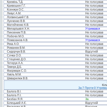
Кремінь Т.Д.
Не голосував
Кривошея Г.Г.
Не голосував
Ксенжук О.С.
Не голосував
Левус А.М.
Не голосував
Логвинський Г.В.
Не голосував
Лунченко В.В.
Не голосував
Матейченко К.В.
Не голосував
Мепарішвілі Х.Н.
Утримався
Пинзеник П.В.
Не голосував
Побочіх М.О.
Не голосував
Помазанов А.В.
Утримався
Река А.О.
Не голосував
Романюк В.М.
Не голосував
Сидорчук В.В.
Відсутній
Сочка О.О.
Не голосував
Стеценко Д.О.
Не голосував
Тетерук А.А.
Не голосував
Тимчук Д.Б.
Не голосував
Фаєрмарк С.О.
Не голосував
Хміль М.М.
Не голосував
Шкварилюк В.В.
Не голосував
Кіл
За:7 Проти:0 Утримал
Балога В.І.
Не голосував
Балога П.І.
Не голосував
Безбах Я.Я.
За
Білецький А.Є.
Відсутній
Веселова Н.В.
Відсутня