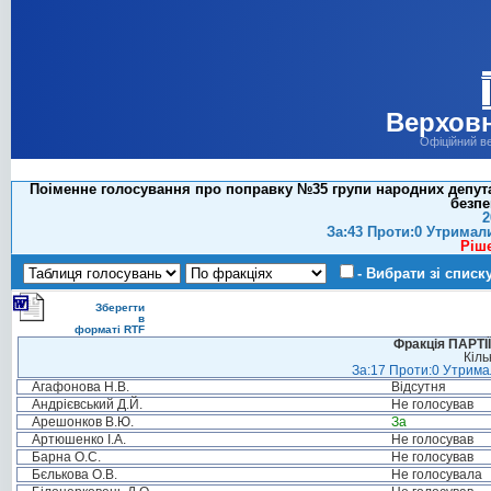
Верховн
Офіційний в
Поіменне голосування про поправку №35 групи народних депутат
безпе
2
За:43 Проти:0 Утримал
Ріш
- Вибрати зі списк
Зберегти
в
форматі RTF
Фракція ПАРТ
Кіль
За:17 Проти:0 Утримал
Агафонова Н.В.
Відсутня
Андрієвський Д.Й.
Не голосував
Арешонков В.Ю.
За
Артюшенко І.А.
Не голосував
Барна О.С.
Не голосував
Бєлькова О.В.
Не голосувала