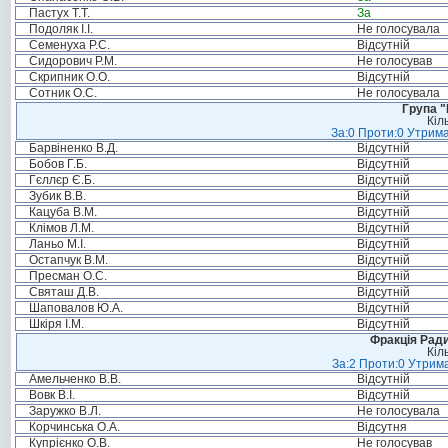
Пастух Т.Т.
За
Подоляк І.І.
Не голосувала
Семенуха Р.С.
Відсутній
Сидорович Р.М.
Не голосував
Скрипник О.О.
Відсутній
Сотник О.С.
Не голосувала
Група "
Кіл
За:0 Проти:0 Утрима
Барвіненко В.Д.
Відсутній
Бобов Г.Б.
Відсутній
Гєллєр Є.Б.
Відсутній
Зубик В.В.
Відсутній
Кацуба В.М.
Відсутній
Клімов Л.М.
Відсутній
Ланьо М.І.
Відсутній
Остапчук В.М.
Відсутній
Пресман О.С.
Відсутній
Святаш Д.В.
Відсутній
Шаповалов Ю.А.
Відсутній
Шкіря І.М.
Відсутній
Фракція Ради
Кіл
За:2 Проти:0 Утрима
Амельченко В.В.
Відсутній
Вовк В.І.
Відсутній
Заружко В.Л.
Не голосувала
Корчинська О.А.
Відсутня
Купрієнко О.В.
Не голосував