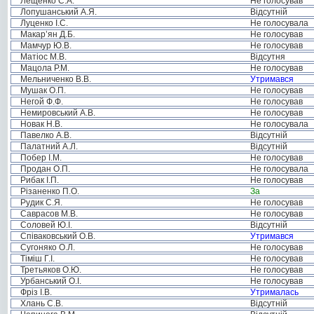
Лещенко С.А.
Не голосував
Лопушанський А.Я.
Відсутній
Луценко І.С.
Не голосувала
Макар’ян Д.Б.
Не голосував
Мамчур Ю.В.
Не голосував
Матіос М.В.
Відсутня
Мацола Р.М.
Не голосував
Мельниченко В.В.
Утримався
Мушак О.П.
Не голосував
Негой Ф.Ф.
Не голосував
Немировський А.В.
Не голосував
Новак Н.В.
Не голосувала
Павелко А.В.
Відсутній
Палатний А.Л.
Відсутній
Побер І.М.
Не голосував
Продан О.П.
Не голосувала
Рибак І.П.
Не голосував
Різаненко П.О.
За
Рудик С.Я.
Не голосував
Саврасов М.В.
Не голосував
Соловей Ю.І.
Відсутній
Співаковський О.В.
Утримався
Сугоняко О.Л.
Не голосував
Тіміш Г.І.
Не голосував
Третьяков О.Ю.
Не голосував
Урбанський О.І.
Не голосував
Фріз І.В.
Утрималась
Хлань С.В.
Відсутній