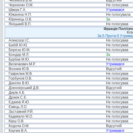
Чепинога В.М.
Відсутній
Черненко О.М.
Не голосував
Шверк Г.А.
Утримався
Южаніна Н.П.
Не голосувала
Юринець О.В.
За
Яніцький В.П.
Не голосував
Фракція Політи
Кіл
За:5 Проти:0 Утримал
Алексєєв І.С.
Не голосував
Бабій Ю.Ю.
Не голосував
Береза Ю.М.
Не голосував
Бондар М.Л.
За
Бурбак М.Ю.
Не голосував
Величкович М.Р.
Утримався
Вознюк Ю.В.
Відсутній
Гаврилюк М.В.
Не голосував
Горбунов О.В.
Не голосував
Данілін В.Ю.
Не голосував
Дзензерський Д.В.
Відсутній
Дирів А.Б.
Не голосував
Драюк С.Є.
Не голосував
Єдаков Я.Ю.
Не голосував
Ємець Л.О.
Не голосував
Заставний Р.Й.
Не голосував
Кадикало М.О.
Не голосував
Кірш О.В.
Не голосував
Кодола О.М.
Відсутній
Корчик В.А.
Утримався