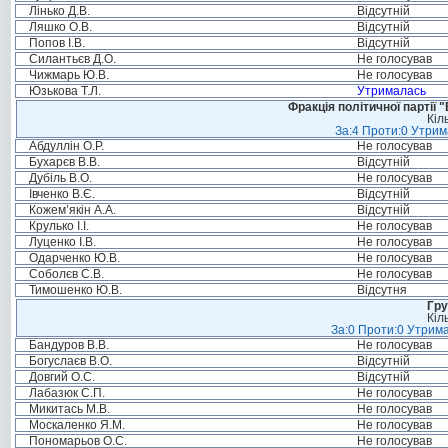
Лінько Д.В.
Відсутній
Ляшко О.В.
Відсутній
Попов І.В.
Відсутній
Силантьєв Д.О.
Не голосував
Чижмарь Ю.В.
Не голосував
Юзькова Т.Л.
Утрималась
Фракція політичної партії
Кіл
За:4 Проти:0 Утрим
Абдуллін О.Р.
Не голосував
Бухарєв В.В.
Відсутній
Дубіль В.О.
Не голосував
Івченко В.Є.
Відсутній
Кожем’якін А.А.
Відсутній
Крулько І.І.
Не голосував
Луценко І.В.
Не голосував
Одарченко Ю.В.
Не голосував
Соболєв С.В.
Не голосував
Тимошенко Ю.В.
Відсутня
Гру
Кіл
За:0 Проти:0 Утрима
Бандуров В.В.
Не голосував
Богуслаєв В.О.
Відсутній
Довгий О.С.
Відсутній
Лабазюк С.П.
Не голосував
Микитась М.В.
Не голосував
Москаленко Я.М.
Не голосував
Пономарьов О.С.
Не голосував