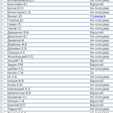
Білоцерковець Д.О.
Не голосував
Брензович В.І.
Відсутній
Буглак Ю.О.
Не голосував
Валентиров С.В.
Не голосував
Вінник І.Ю.
Утримався
Голубов Д.І.
Не голосував
Горват Р.І.
Не голосував
Гринів І.О.
Не голосував
Давиденко В.М.
Відсутній
Денисенко В.І.
Не голосував
Джемілєв М. .
Не голосував
Довбенко М.В.
Не голосував
Дубневич Б.В.
Не голосував
Євлахов А.С.
Не голосував
Жолобецький О.О.
Не голосував
Загорій Г.В.
Відсутній
Зварич Р.М.
Відсутній
Іщейкін К.Є.
Не голосував
Каплін С.М.
За
Кіт А.Б.
Не голосував
Кобцев М.В.
Відсутній
Козир Б.Ю.
Не голосував
Корнацький А.О.
Не голосував
Кривохатько В.В.
Відсутній
Кузьменко А.І.
Не голосував
Куніцин С.В.
Відсутній
Курячий М.П.
Відсутній
Лаврик М.І.
Не голосував