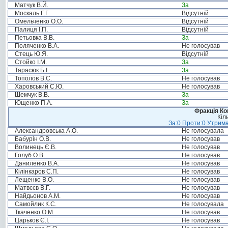
Матчук В.Й.
За
Москаль Г.Г.
Відсутній
Омельченко О.О.
Відсутній
Палиця І.П.
Відсутній
Петьовка В.В.
За
Поляченко В.А.
Не голосував
Стець Ю.Я.
Відсутній
Стойко І.М.
За
Тарасюк Б.І.
За
Тополов В.С.
Не голосував
Харовський С.Ю.
Не голосував
Шемчук В.В.
За
Ющенко П.А.
За
Фракція Ком
Кіл
За:0 Проти:0 Утрима
Александровська А.О.
Не голосувала
Бабурін О.В.
Не голосував
Волинець Є.В.
Не голосував
Голуб О.В.
Не голосував
Даниленко В.А.
Не голосував
Кілінкаров С.П.
Не голосував
Лещенко В.О.
Не голосував
Матвєєв В.Г.
Не голосував
Найдьонов А.М.
Не голосував
Самойлик К.С.
Не голосувала
Ткаченко О.М.
Не голосував
Царьков Є.І.
Не голосував