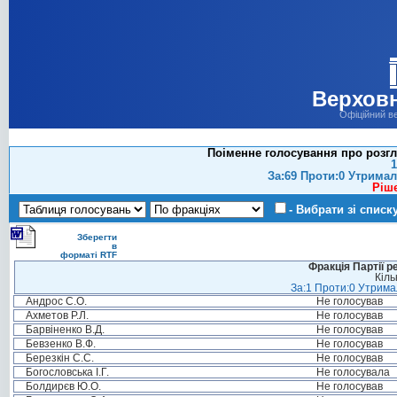
Верховн
Офіційний в
Поіменне голосування про розгл
1
За:69 Проти:0 Утримал
Ріш
- Вибрати зі списк
Зберегти
в
форматі RTF
Фракція Партії р
Кіль
За:1 Проти:0 Утримал
Андрос С.О.
Не голосував
Ахметов Р.Л.
Не голосував
Барвіненко В.Д.
Не голосував
Бевзенко В.Ф.
Не голосував
Березкін С.С.
Не голосував
Богословська І.Г.
Не голосувала
Болдирєв Ю.О.
Не голосував