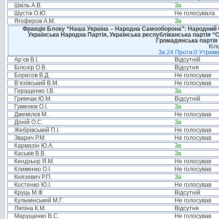
Шкіль А.В.
За
Шустік О.Ю.
Не голосувала
Ягоферов А.М.
За
Фракція Блоку “Наша Україна – Народна Самооборона”: Народний Со
Українська Народна Партія, Українська республіканська партія “
Громадянська партія 
Кіл
За:24 Проти:0 Утрима
Ар’єв В.І.
Відсутній
Білозір О.В.
Відсутня
Борисов В.Д.
Не голосував
В’язівський В.М.
Не голосував
Геращенко І.В.
За
Гримчак Ю.М.
Відсутній
Гуменюк О.І.
За
Джемілєв М. .
Не голосував
Доній О.С.
За
Жебрівський П.І.
Не голосував
Зварич Р.М.
Не голосував
Кармазін Ю.А.
За
Каськів В.В.
За
Кендзьор Я.М.
Не голосував
Клименко О.І.
Не голосував
Князевич Р.П.
За
Костенко Ю.І.
Не голосував
Круць М.Ф.
Відсутній
Кульчинський М.Г.
Не голосував
Ляпіна К.М.
Відсутня
Марущенко В.С.
Не голосував