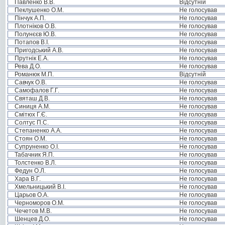
Павленко В.В.
Відсутній
Пеклушенко О.М.
Не голосував
Пінчук А.П.
Не голосував
Плотніков О.В.
Не голосував
Полунєєв Ю.В.
Не голосував
Потапов В.І.
Не голосував
Пригодський А.В.
Не голосував
Прутнік Е.А.
Не голосував
Рева Д.О.
Не голосував
Романюк М.П.
Відсутній
Савчук О.В.
Не голосував
Самофалов Г.Г.
Не голосував
Святаш Д.В.
Не голосував
Синиця А.М.
Не голосував
Смітюх Г.Є.
Не голосував
Солтус П.С.
Не голосував
Степаненко А.А.
Не голосував
Стоян О.М.
Не голосував
Супруненко О.І.
Не голосував
Табачник Я.П.
Не голосував
Толстенко В.Л.
Не голосував
Федун О.Л.
Не голосував
Хара В.Г.
Не голосував
Хмельницький В.І.
Не голосував
Царьов О.А.
Не голосував
Черноморов О.М.
Не голосував
Чечетов М.В.
Не голосував
Шенцев Д.О.
Не голосував