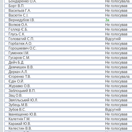
Бондаренко О.А.
Не голосувала
Борт В.П.
Не голосував
Васильєв Г.А.
Не голосував
Васютін С.І.
Не голосував
Вернидубов І.В.
За
Волков О.А.
Не голосував
Гєллєр Є.Б.
Не голосував
Глусь С.К.
Не голосував
Головатий С.П.
Відсутній
Горбатюк А.О.
Не голосував
Горошкевич О.С.
Не голосував
Гуменюк І.М.
Не голосував
Гусаров С.М.
Не голосував
Дейч Б.Д.
Не голосував
Демчишен В.В.
Не голосував
Деркач А.Л.
Не голосував
Єгоренко Т.В.
Не голосувала
Єдін О.Й.
Не голосував
Журавко О.В.
Не голосував
Заблоцький В.П.
Не голосував
Зац О.В.
Не голосував
Звягільський Ю.Л.
Не голосував
Зубець М.В.
Не голосував
Зубов В.С.
Відсутній
Іванющенко Ю.В.
Не голосував
Калетнік Г.М.
Не голосував
Каракай Ю.В.
Не голосував
Келестин В.В.
Не голосував