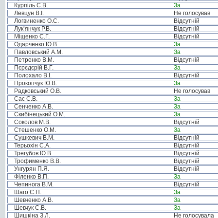
Курпіль С.В.
За
Левцун В.І.
Не голосував
Логвиненко О.С.
Відсутній
Лук’янчук Р.В.
Відсутній
Міщенко С.Г.
Відсутній
Одарченко Ю.В.
За
Павловський А.М.
За
Петренко В.М.
Відсутній
Пєрєдєрій В.Г.
За
Полохало В.І.
Відсутній
Прокопчук Ю.В.
За
Радковський О.В.
Не голосував
Сас С.В.
За
Сенченко А.В.
За
Скибінецький О.М.
За
Соколов М.В.
Відсутній
Стешенко О.М.
За
Сушкевич В.М.
Відсутній
Терьохін С.А.
Відсутній
Трегубов Ю.В.
Відсутній
Трофименко В.В.
Відсутній
Унгурян П.Я.
Відсутній
Філенко В.П.
За
Чепинога В.М.
Відсутній
Шаго Є.П.
За
Шевченко А.В.
За
Шевчук С.В.
За
Шишкіна З.Л.
Не голосувала