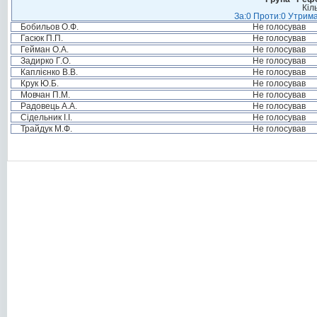
Кіл
За:0 Проти:0 Утрима
Бобильов О.Ф.
Не голосував
Гасюк П.П.
Не голосував
Гейман О.А.
Не голосував
Задирко Г.О.
Не голосував
Каплієнко В.В.
Не голосував
Крук Ю.Б.
Не голосував
Мовчан П.М.
Не голосував
Радовець А.А.
Не голосував
Сідельник І.І.
Не голосував
Трайдук М.Ф.
Не голосував