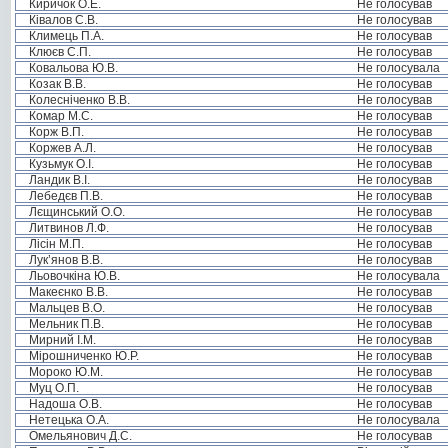
Киричок О.Е.
Не голосував
Ківалов С.В.
Не голосував
Климець П.А.
Не голосував
Клюєв С.П.
Не голосував
Ковальова Ю.В.
Не голосувала
Козак В.В.
Не голосував
Колесніченко В.В.
Не голосував
Комар М.С.
Не голосував
Корж В.П.
Не голосував
Коржев А.Л.
Не голосував
Кузьмук О.І.
Не голосував
Ландик В.І.
Не голосував
Лебедєв П.В.
Не голосував
Лєщинський О.О.
Не голосував
Литвинов Л.Ф.
Не голосував
Лісін М.П.
Не голосував
Лук’янов В.В.
Не голосував
Льовочкіна Ю.В.
Не голосувала
Макеєнко В.В.
Не голосував
Мальцев В.О.
Не голосував
Мельник П.В.
Не голосував
Мирний І.М.
Не голосував
Мірошниченко Ю.Р.
Не голосував
Мороко Ю.М.
Не голосував
Муц О.П.
Не голосував
Надоша О.В.
Не голосував
Нетецька О.А.
Не голосувала
Омельянович Д.С.
Не голосував