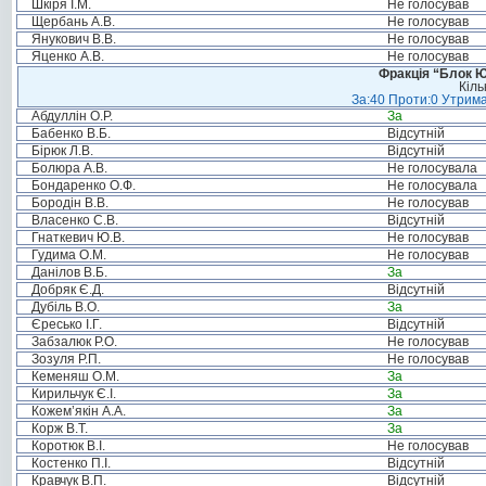
Шкіря І.М.
Не голосував
Щербань А.В.
Не голосував
Янукович В.В.
Не голосував
Яценко А.В.
Не голосував
Фракція “Блок Ю
Кіль
За:40 Проти:0 Утрима
Абдуллін О.Р.
За
Бабенко В.Б.
Відсутній
Бірюк Л.В.
Відсутній
Болюра А.В.
Не голосувала
Бондаренко О.Ф.
Не голосувала
Бородін В.В.
Не голосував
Власенко С.В.
Відсутній
Гнаткевич Ю.В.
Не голосував
Гудима О.М.
Не голосував
Данілов В.Б.
За
Добряк Є.Д.
Відсутній
Дубіль В.О.
За
Єресько І.Г.
Відсутній
Забзалюк Р.О.
Не голосував
Зозуля Р.П.
Не голосував
Кеменяш О.М.
За
Кирильчук Є.І.
За
Кожем’якін А.А.
За
Корж В.Т.
За
Коротюк В.І.
Не голосував
Костенко П.І.
Відсутній
Кравчук В.П.
Відсутній