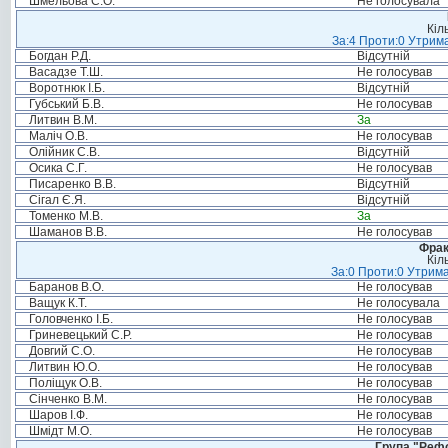
Шмельова С.О.
Не голосувала
Кіл
За:4 Проти:0 Утрима
Богдан Р.Д.
Відсутній
Васадзе Т.Ш.
Не голосував
Воротнюк І.Б.
Відсутній
Губський Б.В.
Не голосував
Литвин В.М.
За
Маліч О.В.
Не голосував
Олійник С.В.
Відсутній
Осика С.Г.
Не голосував
Писаренко В.В.
Відсутній
Сігал Є.Я.
Відсутній
Томенко М.В.
За
Шаманов В.В.
Не голосував
Фрак
Кіл
За:0 Проти:0 Утрима
Баранов В.О.
Не голосував
Ващук К.Т.
Не голосувала
Головченко І.Б.
Не голосував
Гриневецький С.Р.
Не голосував
Довгий С.О.
Не голосував
Литвин Ю.О.
Не голосував
Поліщук О.В.
Не голосував
Сінченко В.М.
Не голосував
Шаров І.Ф.
Не голосував
Шмідт М.О.
Не голосував
Група "Реф