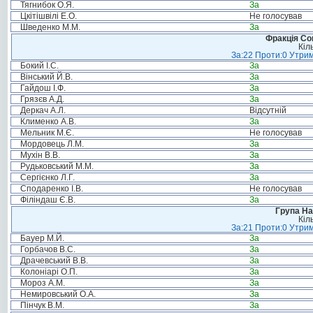
Тягнибок О.Я.
За
Цкітішвілі Е.О.
Не голосував
Шведенко М.М.
За
Фракція Соц
Кіл
За:22 Проти:0 Утрим
Бокий І.С.
За
Вінський Й.В.
За
Гайдош І.Ф.
За
Грязєв А.Д.
За
Деркач А.Л.
Відсутній
Клименко А.В.
За
Мельник М.Є.
Не голосував
Мордовець Л.М.
За
Мухін В.В.
За
Рудьковський М.М.
За
Сергієнко Л.Г.
За
Сподаренко І.В.
Не голосував
Філіндаш Є.В.
За
Група На
Кіл
За:21 Проти:0 Утрим
Бауер М.Й.
За
Горбачов В.С.
За
Драчевський В.В.
За
Колоніарі О.П.
За
Мороз А.М.
За
Немировський О.А.
За
Пінчук В.М.
За