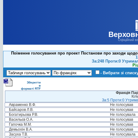
Верховн
Офіційний в
Поіменне голосування про проект Постанови про заходи щодо 
1
За:248 Проти:0 Утрима
Рі
- Вибрати зі списк
Зберегти
в
форматі RTF
Фракція Парт
Кіл
За:5 Проти:0 Утрима
Авраменко В.Ф.
Не голосував
Байсаров Л.В.
Не голосував
Богатирьова Р.В.
Не голосувала
Васильєв О.А.
Не голосував
Гапочка М.М.
Не голосував
Демьохін В.А.
Не голосував
Засуха Т.В.
Не голосувала