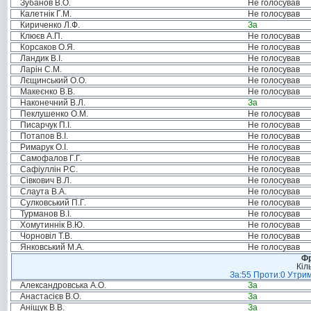
Зубанов В.О.
Не голосував
Калетнік Г.М.
Не голосував
Кириченко Л.Ф.
За
Клюєв А.П.
Не голосував
Корсаков О.Я.
Не голосував
Ландик В.І.
Не голосував
Ларін С.М.
Не голосував
Лєщинський О.О.
Не голосував
Макеєнко В.В.
Не голосував
Наконечний В.Л.
За
Пеклушенко О.М.
Не голосував
Писарчук П.І.
Не голосував
Потапов В.І.
Не голосував
Римарук О.І.
Не голосував
Самофалов Г.Г.
Не голосував
Сафіуллін Р.С.
Не голосував
Сівкович В.Л.
Не голосував
Слаута В.А.
Не голосував
Сулковський П.Г.
Не голосував
Турманов В.І.
Не голосував
Хомутиннік В.Ю.
Не голосував
Чорновіл Т.В.
Не голосував
Янковський М.А.
Не голосував
Фр
Кіл
За:55 Проти:0 Утрим
Александровська А.О.
За
Анастасієв В.О.
За
Аніщук В.В.
За