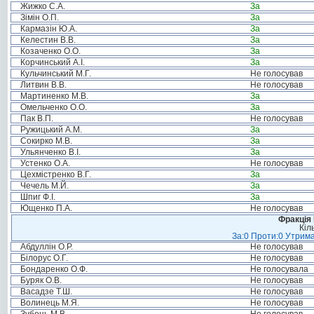
Жижко С.А.
За
Зімін О.П.
За
Кармазін Ю.А.
За
Келестин В.В.
За
Козаченко О.О.
За
Корчинський А.І.
За
Кульчинський М.Г.
Не голосував
Литвин В.В.
Не голосував
Мартиненко М.В.
За
Омельченко О.О.
За
Пак В.П.
Не голосував
Ружицький А.М.
За
Сокирко М.В.
За
Ульянченко В.І.
За
Устенко О.А.
Не голосував
Цехмістренко В.Г.
За
Чечель М.Й.
За
Шпиг Ф.І.
За
Ющенко П.А.
Не голосував
Фракція
Кіл
За:0 Проти:0 Утрима
Абдуллін О.Р.
Не голосував
Білорус О.Г.
Не голосував
Бондаренко О.Ф.
Не голосувала
Буряк О.В.
Не голосував
Васадзе Т.Ш.
Не голосував
Волинець М.Я.
Не голосував