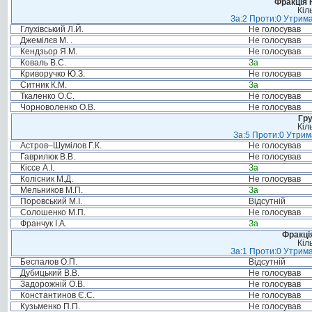
Фракція 
Кіл
За:2 Проти:0 Утрима
Глухівський Л.Й.
Не голосував
Джемілєв М. .
Не голосував
Кендзьор Я.М.
Не голосував
Коваль В.С.
За
Криворучко Ю.З.
Не голосував
Ситник К.М.
За
Ткаленко О.С.
Не голосував
Чорноволенко О.В.
Не голосував
Гру
Кіл
За:5 Проти:0 Утрим
Астров–Шумілов Г.К.
Не голосував
Гаврилюк В.В.
Не голосував
Кіссе А.І.
За
Колісник М.Д.
Не голосував
Мельников М.П.
За
Поровський М.І.
Відсутній
Солошенко М.П.
Не голосував
Франчук І.А.
За
Фракція
Кіл
За:1 Проти:0 Утрима
Беспалов О.П.
Відсутній
Дубицький В.В.
Не голосував
Задорожній О.В.
Не голосував
Константинов Є.С.
Не голосував
Кузьменко П.П.
Не голосував