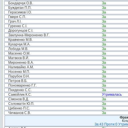
Бондарчук О.В.
За
Буждиган П.П.
За
Герасимов І.О.
За
Гмиря С.П.
За
Грач Л.І.
За
Гуренко С.І.
За
Дорогунцов С.І.
За
Заклунна-Мироненко В.Г.
За
Кравченко М.В.
За
Кухарчук М.А.
За
Лобода М.В.
За
Масенко О.М.
За
Матвєєв В.Й.
За
Мироненко В.А.
За
Наливайко А.М.
За
Носенко М.П.
За
Парубок О.Н.
За
Петров В.Б.
За
Пономаренко Г.Г.
За
Пхиденко С.С.
За
Самойлик К.С.
Утрималась
Сімонов В.Д.
За
Соломатін Ю.П.
За
Цибенко П.С.
За
Чичканов С.В.
За
Фрак
Кіл
За:43 Проти:0 Утрим