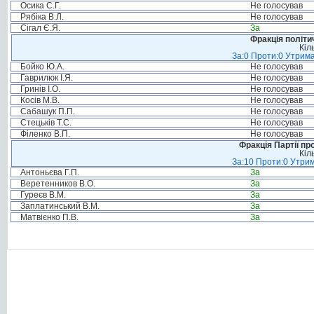
Осика С.Г.
Не голосував
Рябіка В.Л.
Не голосував
Сігал Є.Я.
За
Фракція політи
Кіл
За:0 Проти:0 Утрима
Бойко Ю.А.
Не голосував
Гаврилюк І.Я.
Не голосував
Гринів І.О.
Не голосував
Косів М.В.
Не голосував
Сабашук П.П.
Не голосував
Стецьків Т.С.
Не голосував
Філенко В.П.
Не голосував
Фракція Партії пр
Кіл
За:10 Проти:0 Утрим
Антоньєва Г.П.
За
Веретенников В.О.
За
Гуреєв В.М.
За
Заплатинський В.М.
За
Матвієнко П.В.
За