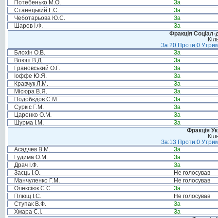
Потебенько М.О.
За
Станецький Г.С.
За
Чеботарьова Ю.С.
За
Шаров І.Ф.
За
Фракція Соціал-д
Кіл
За:20 Проти:0 Утрим
Блохін О.В.
За
Воюш В.Д.
За
Грановський О.Г.
За
Іоффе Ю.Я.
За
Кравчук Л.М.
За
Місюра В.Я.
За
Подобєдов С.М.
За
Суркіс Г.М.
За
Царенко О.М.
За
Шурма І.М.
За
Фракція Ук
Кіл
За:13 Проти:0 Утрим
Асадчев В.М.
За
Гудима О.М.
За
Драч І.Ф.
За
Заєць І.О.
Не голосував
Манчуленко Г.М.
Не голосував
Олексіюк С.С.
За
Плющ І.С.
Не голосував
Ступак В.Ф.
За
Хмара С.І.
За