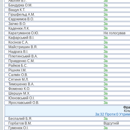
Акопян В.Г.
За
Бандурка О.М.
За
Ващук К.Т.
За
Гіршфельд А.М.
За
Євдокимов В.О.
За
Заічко В.О.
За
Каденюк Л.К.
За
Каратуманов О.Ю.
Не голосував
Кафарський В.І.
За
Косінов С.А.
За
Майстришин В.Я.
За
Надрага В.І.
За
Плютинський В.А.
За
Правденко С.М.
За
Райков Б.С.
За
Рішняк І.М.
За
Салмін О.В.
За
Сятиня М.Л.
За
Тимошенко В.А.
За
Фоменко К.О.
За
Шершун М.Х.
За
Юхновський О.І.
За
Ярославський О.В.
За
Фра
Кіл
За:32 Проти:0 Утрима
Беспалий Б.Я.
За
Горбатов В.М.
Відсутній
Гуменюк О.І.
За