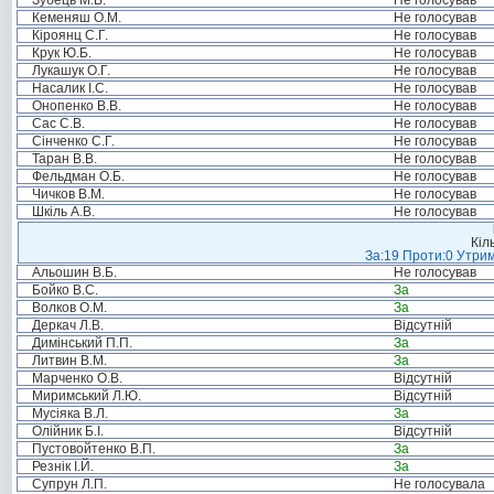
Зубець М.В.
Не голосував
Кеменяш О.М.
Не голосував
Кіроянц С.Г.
Не голосував
Крук Ю.Б.
Не голосував
Лукашук О.Г.
Не голосував
Насалик І.С.
Не голосував
Онопенко В.В.
Не голосував
Сас С.В.
Не голосував
Сінченко С.Г.
Не голосував
Таран В.В.
Не голосував
Фельдман О.Б.
Не голосував
Чичков В.М.
Не голосував
Шкіль А.В.
Не голосував
Кіл
За:19 Проти:0 Утрим
Альошин В.Б.
Не голосував
Бойко В.С.
За
Волков О.М.
За
Деркач Л.В.
Відсутній
Димінський П.П.
За
Литвин В.М.
За
Марченко О.В.
Відсутній
Миримський Л.Ю.
Відсутній
Мусіяка В.Л.
За
Олійник Б.І.
Відсутній
Пустовойтенко В.П.
За
Резнік І.Й.
За
Супрун Л.П.
Не голосувала