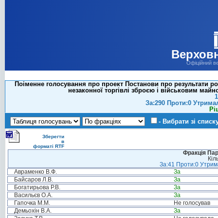
Верховн
Офіційний в
Поіменне голосування про проект Постанови про результати роб
незаконної торгівлі зброєю і військовим майном
1
За:290 Проти:0 Утрима
Рі
- Вибрати зі списк
Зберегти
в
форматі RTF
Фракція Парт
Кіл
За:41 Проти:0 Утрима
Авраменко В.Ф.
За
Байсаров Л.В.
За
Богатирьова Р.В.
За
Васильєв О.А.
За
Гапочка М.М.
Не голосував
Демьохін В.А.
За