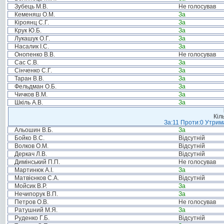
Зубець М.В.
Не голосував
Кеменяш О.М.
За
Кіроянц С.Г.
За
Крук Ю.Б.
За
Лукашук О.Г.
За
Насалик І.С.
За
Онопенко В.В.
Не голосував
Сас С.В.
За
Сінченко С.Г.
За
Таран В.В.
За
Фельдман О.Б.
За
Чичков В.М.
За
Шкіль А.В.
За
Кіл
За:11 Проти:0 Утрима
Альошин В.Б.
За
Бойко В.С.
Відсутній
Волков О.М.
Відсутній
Деркач Л.В.
Відсутній
Димінський П.П.
Не голосував
Мартинюк А.І.
За
Матвієнков С.А.
Відсутній
Мойсик В.Р.
За
Нечипорук В.П.
За
Петров О.В.
Не голосував
Ратушний М.Я.
За
Руденко Г.Б.
Відсутній