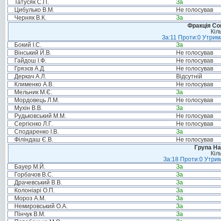
Татусяк С.П.
За
Цибулько В.М.
Не голосував
Черняк В.К.
За
Фракція Соц
Кіл
За:11 Проти:0 Утрима
Бокий І.С.
За
Вінський Й.В.
Не голосував
Гайдош І.Ф.
Не голосував
Грязєв А.Д.
Не голосував
Деркач А.Л.
Відсутній
Клименко А.В.
Не голосував
Мельник М.Є.
За
Мордовець Л.М.
Не голосував
Мухін В.В.
За
Рудьковський М.М.
Не голосував
Сергієнко Л.Г.
Не голосував
Сподаренко І.В.
За
Філіндаш Є.В.
Не голосував
Група На
Кіл
За:18 Проти:0 Утрим
Бауер М.Й.
За
Горбачов В.С.
За
Драчевський В.В.
За
Колоніарі О.П.
За
Мороз А.М.
За
Немировський О.А.
За
Пінчук В.М.
За