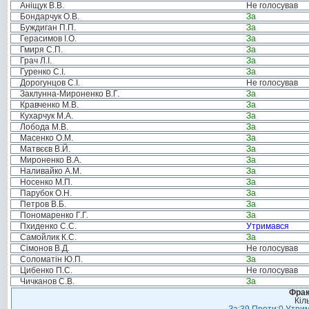
Аніщук В.В.
Не голосував
Бондарчук О.В.
За
Буждиган П.П.
За
Герасимов І.О.
За
Гмиря С.П.
За
Грач Л.І.
За
Гуренко С.І.
За
Дорогунцов С.І.
Не голосував
Заклунна-Мироненко В.Г.
За
Кравченко М.В.
За
Кухарчук М.А.
За
Лобода М.В.
За
Масенко О.М.
За
Матвєєв В.Й.
За
Мироненко В.А.
За
Наливайко А.М.
За
Носенко М.П.
За
Парубок О.Н.
За
Петров В.Б.
За
Пономаренко Г.Г.
За
Пхиденко С.С.
Утримався
Самойлик К.С.
За
Сімонов В.Д.
Не голосував
Соломатін Ю.П.
За
Цибенко П.С.
Не голосував
Чичканов С.В.
За
Фрак
Кіл