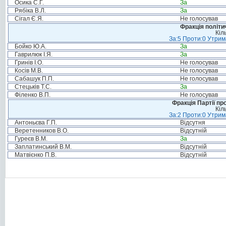
Осика С.Г.
За
Рябіка В.Л.
За
Сігал Є.Я.
Не голосував
Фракція політи
Кіл
За:5 Проти:0 Утрим
Бойко Ю.А.
За
Гаврилюк І.Я.
За
Гринів І.О.
Не голосував
Косів М.В.
Не голосував
Сабашук П.П.
Не голосував
Стецьків Т.С.
За
Філенко В.П.
Не голосував
Фракція Партії пр
Кіл
За:2 Проти:0 Утрим
Антоньєва Г.П.
Відсутня
Веретенников В.О.
Відсутній
Гуреєв В.М.
За
Заплатинський В.М.
Відсутній
Матвієнко П.В.
Відсутній