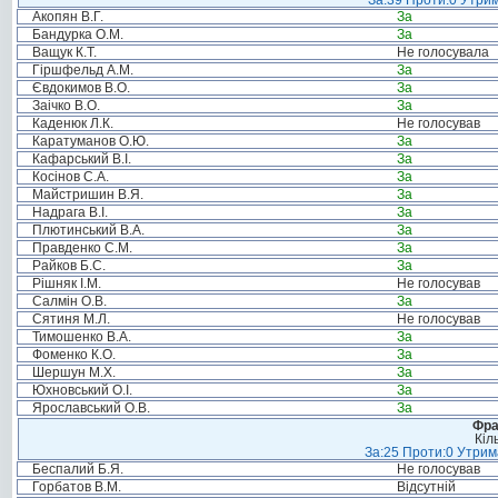
За:39 Проти:0 Утрим
Акопян В.Г.
За
Бандурка О.М.
За
Ващук К.Т.
Не голосувала
Гіршфельд А.М.
За
Євдокимов В.О.
За
Заічко В.О.
За
Каденюк Л.К.
Не голосував
Каратуманов О.Ю.
За
Кафарський В.І.
За
Косінов С.А.
За
Майстришин В.Я.
За
Надрага В.І.
За
Плютинський В.А.
За
Правденко С.М.
За
Райков Б.С.
За
Рішняк І.М.
Не голосував
Салмін О.В.
За
Сятиня М.Л.
Не голосував
Тимошенко В.А.
За
Фоменко К.О.
За
Шершун М.Х.
За
Юхновський О.І.
За
Ярославський О.В.
За
Фра
Кіл
За:25 Проти:0 Утрима
Беспалий Б.Я.
Не голосував
Горбатов В.М.
Відсутній