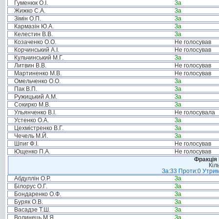
Гуменюк О.І.
За
Жижко С.А.
За
Зімін О.П.
За
Кармазін Ю.А.
За
Келестин В.В.
За
Козаченко О.О.
Не голосував
Корчинський А.І.
Не голосував
Кульчинський М.Г.
За
Литвин В.В.
Не голосував
Мартиненко М.В.
Не голосував
Омельченко О.О.
За
Пак В.П.
За
Ружицький А.М.
За
Сокирко М.В.
За
Ульянченко В.І.
Не голосувала
Устенко О.А.
За
Цехмістренко В.Г.
За
Чечель М.Й.
За
Шпиг Ф.І.
Не голосував
Ющенко П.А.
Не голосував
Фракція
Кіл
За:33 Проти:0 Утрим
Абдуллін О.Р.
За
Білорус О.Г.
За
Бондаренко О.Ф.
За
Буряк О.В.
За
Васадзе Т.Ш.
За
Волинець М.Я.
За