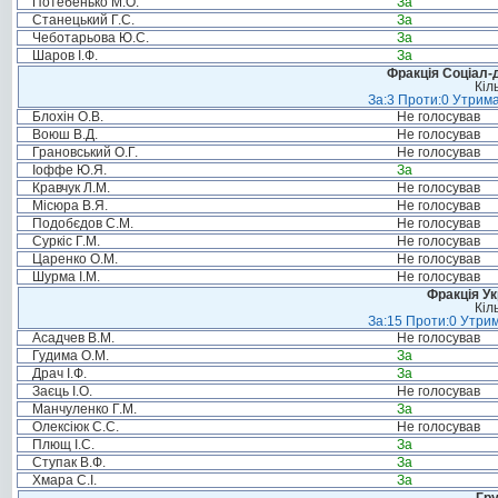
Потебенько М.О.
За
Станецький Г.С.
За
Чеботарьова Ю.С.
За
Шаров І.Ф.
За
Фракція Соціал-д
Кіл
За:3 Проти:0 Утрима
Блохін О.В.
Не голосував
Воюш В.Д.
Не голосував
Грановський О.Г.
Не голосував
Іоффе Ю.Я.
За
Кравчук Л.М.
Не голосував
Місюра В.Я.
Не голосував
Подобєдов С.М.
Не голосував
Суркіс Г.М.
Не голосував
Царенко О.М.
Не голосував
Шурма І.М.
Не голосував
Фракція Ук
Кіл
За:15 Проти:0 Утрим
Асадчев В.М.
Не голосував
Гудима О.М.
За
Драч І.Ф.
За
Заєць І.О.
Не голосував
Манчуленко Г.М.
За
Олексіюк С.С.
Не голосував
Плющ І.С.
За
Ступак В.Ф.
За
Хмара С.І.
За