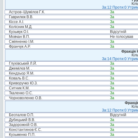
Гру
Кіл
За:12 Проти:0 Утрим
Астров–Шумілов Г.К.
За
Гаврилюк В.В.
За
Кіссе А.І.
За
Колісник М.Д.
За
Кузьмук О.І.
Відсутній
Мовчан В.П.
Не голосував
Сміяненко І.М.
За
Франчук А.Р.
За
Фракція 
Кіл
За:14 Проти:0 Утрим
Глухівський Л.Й.
За
Джемілєв М. .
За
Кендзьор Я.М.
За
Коваль В.С.
За
Криворучко Ю.З.
За
Ситник К.М.
За
Ткаленко О.С.
За
Чорноволенко О.В.
За
Фракція
Кіл
За:12 Проти:0 Утрим
Беспалов О.П.
Відсутній
Дубицький В.В.
За
Задорожній О.В.
За
Константинов Є.С.
За
Кузьменко П.П.
За