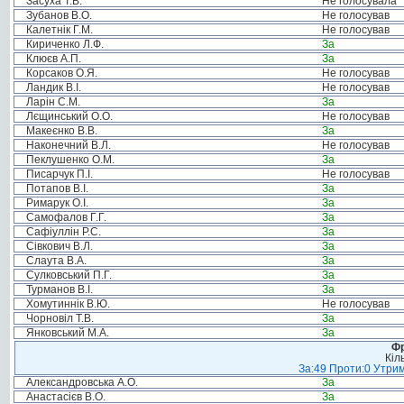
Засуха Т.В.
Не голосувала
Зубанов В.О.
Не голосував
Калетнік Г.М.
Не голосував
Кириченко Л.Ф.
За
Клюєв А.П.
За
Корсаков О.Я.
Не голосував
Ландик В.І.
Не голосував
Ларін С.М.
За
Лєщинський О.О.
Не голосував
Макеєнко В.В.
За
Наконечний В.Л.
Не голосував
Пеклушенко О.М.
За
Писарчук П.І.
Не голосував
Потапов В.І.
За
Римарук О.І.
За
Самофалов Г.Г.
За
Сафіуллін Р.С.
За
Сівкович В.Л.
За
Слаута В.А.
За
Сулковський П.Г.
За
Турманов В.І.
За
Хомутиннік В.Ю.
Не голосував
Чорновіл Т.В.
За
Янковський М.А.
За
Фр
Кіл
За:49 Проти:0 Утрим
Александровська А.О.
За
Анастасієв В.О.
За