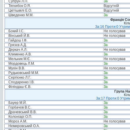
Супрун Л.П.
За
Тягнибок О.Я.
Відсутній
Цкітішвілі Е.О.
Відсутній
Шведенко М.М.
За
Фракція Соц
Кіл
За:16 Проти:0 Утрима
Бокий І.С.
Не голосував
Вінський Й.В.
Не голосував
Гайдош І.Ф.
За
Грязєв А.Д.
За
Деркач А.Л.
Не голосував
Клименко А.В.
За
Мельник М.Є.
Не голосував
Мордовець Л.М.
За
Мухін В.В.
Не голосував
Рудьковський М.М.
За
Сергієнко Л.Г.
За
Сподаренко І.В.
За
Філіндаш Є.В.
За
Група На
Кіл
За:17 Проти:0 Утрим
Бауер М.Й.
За
Горбачов В.С.
За
Драчевський В.В.
За
Колоніарі О.П.
За
Мороз А.М.
Не голосував
Немировський О.А.
За