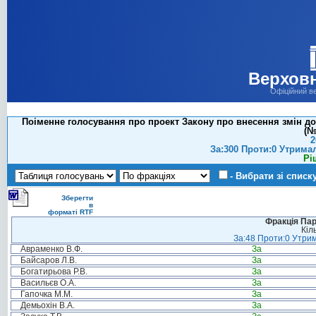
Верховн
Офіційний в
Поіменне голосування про проект Закону про внесення змін до
(№
2
За:300 Проти:0 Утрима
Рі
- Вибрати зі списк
Зберегти
в
форматі RTF
Фракція Парт
Кіл
За:48 Проти:0 Утрим
Авраменко В.Ф.
За
Байсаров Л.В.
За
Богатирьова Р.В.
За
Васильєв О.А.
За
Гапочка М.М.
За
Демьохін В.А.
За