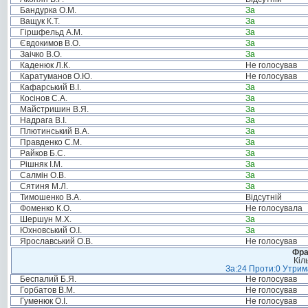
Бандурка О.М.
За
Ващук К.Т.
За
Гіршфельд А.М.
За
Євдокимов В.О.
За
Заічко В.О.
За
Каденюк Л.К.
Не голосував
Каратуманов О.Ю.
Не голосував
Кафарський В.І.
За
Косінов С.А.
За
Майстришин В.Я.
За
Надрага В.І.
За
Плютинський В.А.
За
Правденко С.М.
За
Райков Б.С.
За
Рішняк І.М.
За
Салмін О.В.
За
Сятиня М.Л.
За
Тимошенко В.А.
Відсутній
Фоменко К.О.
Не голосувала
Шершун М.Х.
За
Юхновський О.І.
За
Ярославський О.В.
Не голосував
Фра
Кіл
За:24 Проти:0 Утрима
Беспалий Б.Я.
Не голосував
Горбатов В.М.
Не голосував
Гуменюк О.І.
Не голосував