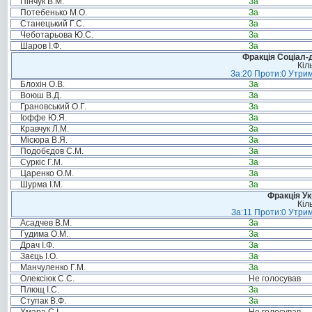
Пінчук В.М.
За
Потебенько М.О.
За
Станецький Г.С.
За
Чеботарьова Ю.С.
За
Шаров І.Ф.
За
Фракція Соціал-д
Кіл
За:20 Проти:0 Утрим
Блохін О.В.
За
Воюш В.Д.
За
Грановський О.Г.
За
Іоффе Ю.Я.
За
Кравчук Л.М.
За
Місюра В.Я.
За
Подобєдов С.М.
За
Суркіс Г.М.
За
Царенко О.М.
За
Шурма І.М.
За
Фракція Ук
Кіл
За:11 Проти:0 Утрим
Асадчев В.М.
За
Гудима О.М.
За
Драч І.Ф.
За
Заєць І.О.
За
Манчуленко Г.М.
За
Олексіюк С.С.
Не голосував
Плющ І.С.
За
Ступак В.Ф.
За