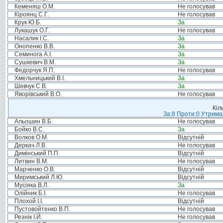
Кеменяш О.М.
Не голосував
Кіроянц С.Г.
Не голосував
Крук Ю.Б.
За
Лукашук О.Г.
Не голосував
Насалик І.С.
За
Онопенко В.В.
За
Семинога А.І.
За
Сушкевич В.М.
За
Федорчук Я.П.
Не голосував
Хмельницький В.І.
За
Шевчук С.В.
За
Яворівський В.О.
Не голосував
Кіл
За:8 Проти:0 Утримал
Альошин В.Б.
Не голосував
Бойко В.С.
За
Волков О.М.
Відсутній
Деркач Л.В.
Не голосував
Димінський П.П.
Відсутній
Литвин В.М.
Не голосував
Марченко О.В.
Відсутній
Миримський Л.Ю.
Відсутній
Мусіяка В.Л.
За
Олійник Б.І.
Не голосував
Плохой І.І.
Відсутній
Пустовойтенко В.П.
Не голосував
Резнік І.Й.
Не голосував