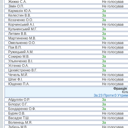
Жижко С.А.
Не голосував
Зімін О.П.
Не голосував
Кармазін Ю.А.
За
Келестин В.В.
За
Козаченко О.О.
За
Корчинський А.І.
Не голосував
Кульчинський М.Г.
За
Литвин В.В.
За
Мартиненко М.В.
За
Омельченко О.О.
Не голосував
Пак В.П.
Не голосував
Ружицький А.М.
Не голосував
Сокирко М.В.
За
Ульянченко В.І.
За
Устенко О.А.
За
Цехмістренко В.Г.
За
Чечель М.Й.
Не голосував
Шпиг Ф.І.
Не голосував
Ющенко П.А.
Не голосував
Фракція
Кіл
За:23 Проти:0 Утрима
Абдуллін О.Р.
За
Білорус О.Г.
За
Бондаренко О.Ф.
За
Буряк О.В.
Не голосував
Васадзе Т.Ш.
Не голосував
Волинець М.Я.
За
Зубець М.В.
Не голосував