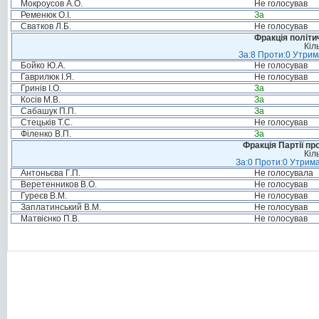
Мокроусов А.О.
Не голосував
Ременюк О.І.
За
Сватков Л.Б.
Не голосував
Фракція політи
Кіл
За:8 Проти:0 Утрим
Бойко Ю.А.
Не голосував
Гаврилюк І.Я.
Не голосував
Гринів І.О.
За
Косів М.В.
За
Сабашук П.П.
За
Стецьків Т.С.
Не голосував
Філенко В.П.
За
Фракція Партії пр
Кіл
За:0 Проти:0 Утрима
Антоньєва Г.П.
Не голосувала
Веретенников В.О.
Не голосував
Гуреєв В.М.
Не голосував
Заплатинський В.М.
Не голосував
Матвієнко П.В.
Не голосував