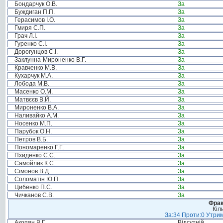
Бондарчук О.В.
За
Буждиган П.П.
За
Герасимов І.О.
За
Гмиря С.П.
За
Грач Л.І.
За
Гуренко С.І.
За
Дорогунцов С.І.
За
Заклунна-Мироненко В.Г.
За
Кравченко М.В.
За
Кухарчук М.А.
За
Лобода М.В.
За
Масенко О.М.
За
Матвєєв В.Й.
За
Мироненко В.А.
За
Наливайко А.М.
За
Носенко М.П.
За
Парубок О.Н.
За
Петров В.Б.
За
Пономаренко Г.Г.
За
Пхиденко С.С.
За
Самойлик К.С.
За
Сімонов В.Д.
За
Соломатін Ю.П.
За
Цибенко П.С.
За
Чичканов С.В.
За
Фрак
Кіл
За:34 Проти:0 Утрим
Акопян В.Г.
Відсутній