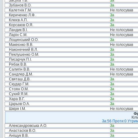
Засуха Т.В.
За
Зубанов В.О.
За
Калетнік Г.М.
Не голосував
Кириченко Л.Ф.
За
Клюєв А.П.
За
Корсаков О.Я.
За
Ландик В.І.
Не голосував
Ларін С.М.
Не голосував
Лєщинський О.О.
За
Макеєнко В.В.
Не голосував
Наконечний В.Л.
За
Пеклушенко О.М.
За
Писарчук П.І.
За
Рибак В.В.
За
Салигін В.В.
Не голосував
Сандлер Д.М.
Не голосував
Святаш Д.В.
За
Скудар Г.М.
За
Стоян О.М.
За
Сухий Я.М.
За
Хара В.Г.
За
Царьов О.А.
За
Шкіря І.М.
Не голосував
Фр
Кіл
За:56 Проти:0 Утрим
Александровська А.О.
За
Анастасієв В.О.
За
Аніщук В.В.
За