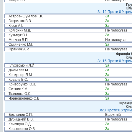
Хмара С.І.
Не голосував
Гру
Кіл
За:12 Проти:0 Утрим
Астров–Шумілов Г.К.
За
Гаврилюк В.В.
За
Кіссе А.І.
За
Колісник М.Д.
Не голосував
Кузьмук О.І.
За
Мовчан В.П.
Не голосував
Сміяненко І.М.
За
Франчук А.Р.
Не голосував
Фракція 
Кіл
За:15 Проти:0 Утрим
Глухівський Л.Й.
За
Джемілєв М. .
За
Кендзьор Я.М.
За
Коваль В.С.
За
Криворучко Ю.З.
Не голосував
Ситник К.М.
За
Ткаленко О.С.
За
Чорноволенко О.В.
За
Фракція
Кіл
За:8 Проти:0 Утрим
Беспалов О.П.
Відсутній
Дубицький В.В.
Не голосував
Климпуш О.Д.
За
Косьяненко О.В.
За