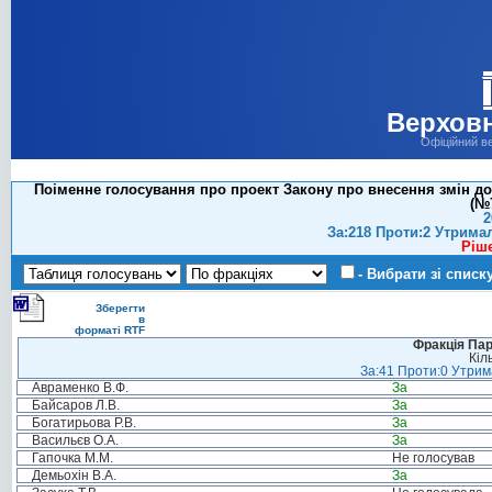
Верховн
Офіційний в
Поіменне голосування про проект Закону про внесення змін до
(№7
2
За:218 Проти:2 Утрима
Ріш
- Вибрати зі списк
Зберегти
в
форматі RTF
Фракція Парт
Кіл
За:41 Проти:0 Утрима
Авраменко В.Ф.
За
Байсаров Л.В.
За
Богатирьова Р.В.
За
Васильєв О.А.
За
Гапочка М.М.
Не голосував
Демьохін В.А.
За