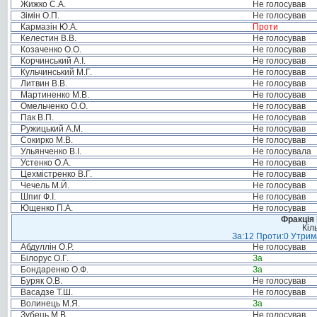
Жижко С.А.
Не голосував
Зімін О.П.
Не голосував
Кармазін Ю.А.
Проти
Келестин В.В.
Не голосував
Козаченко О.О.
Не голосував
Корчинський А.І.
Не голосував
Кульчинський М.Г.
Не голосував
Литвин В.В.
Не голосував
Мартиненко М.В.
Не голосував
Омельченко О.О.
Не голосував
Пак В.П.
Не голосував
Ружицький А.М.
Не голосував
Сокирко М.В.
Не голосував
Ульянченко В.І.
Не голосувала
Устенко О.А.
Не голосував
Цехмістренко В.Г.
Не голосував
Чечель М.Й.
Не голосував
Шпиг Ф.І.
Не голосував
Ющенко П.А.
Не голосував
Фракція
Кіл
За:12 Проти:0 Утрима
Абдуллін О.Р.
Не голосував
Білорус О.Г.
За
Бондаренко О.Ф.
За
Буряк О.В.
Не голосував
Васадзе Т.Ш.
Не голосував
Волинець М.Я.
За
Зубець М.В.
Не голосував