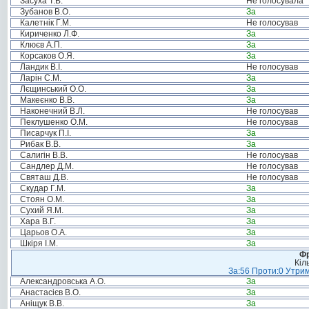
Засуха Т.В.
Не голосувала
Зубанов В.О.
За
Калетнік Г.М.
Не голосував
Кириченко Л.Ф.
За
Клюєв А.П.
За
Корсаков О.Я.
За
Ландик В.І.
Не голосував
Ларін С.М.
За
Лєщинський О.О.
За
Макеєнко В.В.
За
Наконечний В.Л.
Не голосував
Пеклушенко О.М.
Не голосував
Писарчук П.І.
За
Рибак В.В.
За
Салигін В.В.
Не голосував
Сандлер Д.М.
Не голосував
Святаш Д.В.
Не голосував
Скудар Г.М.
За
Стоян О.М.
За
Сухий Я.М.
За
Хара В.Г.
За
Царьов О.А.
За
Шкіря І.М.
За
Фр
Кіл
За:56 Проти:0 Утрим
Александровська А.О.
За
Анастасієв В.О.
За
Аніщук В.В.
За