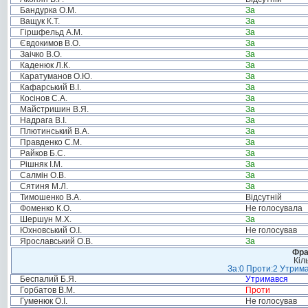
Бандурка О.М.
За
Ващук К.Т.
За
Гіршфельд А.М.
За
Євдокимов В.О.
За
Заічко В.О.
За
Каденюк Л.К.
За
Каратуманов О.Ю.
За
Кафарський В.І.
За
Косінов С.А.
За
Майстришин В.Я.
За
Надрага В.І.
За
Плютинський В.А.
За
Правденко С.М.
За
Райков Б.С.
За
Рішняк І.М.
За
Салмін О.В.
За
Сятиня М.Л.
За
Тимошенко В.А.
Відсутній
Фоменко К.О.
Не голосувала
Шершун М.Х.
За
Юхновський О.І.
Не голосував
Ярославський О.В.
За
Фра
Кіл
За:0 Проти:2 Утрима
Беспалий Б.Я.
Утримався
Горбатов В.М.
Проти
Гуменюк О.І.
Не голосував