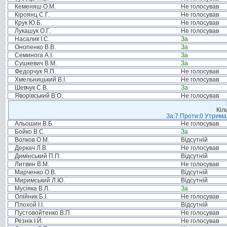
Кеменяш О.М.
Не голосував
Кіроянц С.Г.
Не голосував
Крук Ю.Б.
Не голосував
Лукашук О.Г.
Не голосував
Насалик І.С.
За
Онопенко В.В.
За
Семинога А.І.
За
Сушкевич В.М.
За
Федорчук Я.П.
Не голосував
Хмельницький В.І.
Не голосував
Шевчук С.В.
За
Яворівський В.О.
Не голосував
Кіл
За:7 Проти:0 Утримал
Альошин В.Б.
Не голосував
Бойко В.С.
За
Волков О.М.
Відсутній
Деркач Л.В.
Не голосував
Димінський П.П.
Відсутній
Литвин В.М.
Не голосував
Марченко О.В.
Відсутній
Миримський Л.Ю.
Відсутній
Мусіяка В.Л.
За
Олійник Б.І.
Не голосував
Плохой І.І.
Відсутній
Пустовойтенко В.П.
Не голосував
Резнік І.Й.
Не голосував