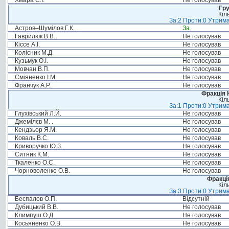
Хмара С.І.
Не голосував
Гру
Кіл
За:2 Проти:0 Утрима
Астров–Шумілов Г.К.
За
Гаврилюк В.В.
Не голосував
Кіссе А.І.
Не голосував
Колісник М.Д.
Не голосував
Кузьмук О.І.
Не голосував
Мовчан В.П.
Не голосував
Сміяненко І.М.
Не голосував
Франчук А.Р.
Не голосував
Фракція 
Кіл
За:1 Проти:0 Утрима
Глухівський Л.Й.
Не голосував
Джемілєв М. .
Не голосував
Кендзьор Я.М.
Не голосував
Коваль В.С.
Не голосував
Криворучко Ю.З.
Не голосував
Ситник К.М.
Не голосував
Ткаленко О.С.
Не голосував
Чорноволенко О.В.
Не голосував
Фракція
Кіл
За:3 Проти:0 Утрима
Беспалов О.П.
Відсутній
Дубицький В.В.
Не голосував
Климпуш О.Д.
Не голосував
Косьяненко О.В.
Не голосував