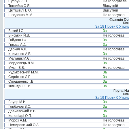
Супрун Л.П.
Не голосувала
Тягнибок О.Я.
Відсутній
Цкітішвілі Е.О.
Відсутній
Шведенко М.М.
Не голосував
Фракція Соц
Кіл
За:18 Проти:0 Утрим
Бокий І.С.
За
Вінський Й.В.
Не голосував
Гайдош І.Ф.
За
Грязєв А.Д.
За
Деркач А.Л.
Не голосував
Клименко А.В.
За
Мельник М.Є.
Не голосував
Мордовець Л.М.
За
Мухін В.В.
Не голосував
Рудьковський М.М.
За
Сергієнко Л.Г.
За
Сподаренко І.В.
За
Філіндаш Є.В.
За
Група На
Кіл
За:19 Проти:0 Утрим
Бауер М.Й.
За
Горбачов В.С.
За
Драчевський В.В.
За
Колоніарі О.П.
За
Мороз А.М.
Не голосував
Немировський О.А.
Не голосував