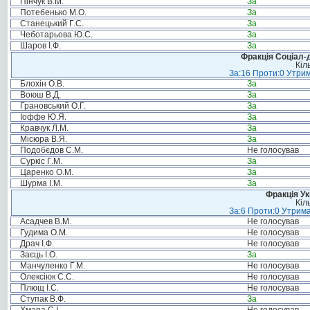
Пінчук В.М.
За
Потебенько М.О.
За
Станецький Г.С.
За
Чеботарьова Ю.С.
За
Шаров І.Ф.
За
Фракція Соціал-д
Кіл
За:16 Проти:0 Утрим
Блохін О.В.
За
Воюш В.Д.
За
Грановський О.Г.
За
Іоффе Ю.Я.
За
Кравчук Л.М.
За
Місюра В.Я.
За
Подобєдов С.М.
Не голосував
Суркіс Г.М.
За
Царенко О.М.
За
Шурма І.М.
За
Фракція Ук
Кіл
За:6 Проти:0 Утрима
Асадчев В.М.
Не голосував
Гудима О.М.
Не голосував
Драч І.Ф.
Не голосував
Заєць І.О.
За
Манчуленко Г.М.
Не голосував
Олексіюк С.С.
Не голосував
Плющ І.С.
Не голосував
Ступак В.Ф.
За