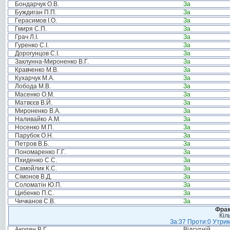
Бондарчук О.В.
За
Буждиган П.П.
За
Герасимов І.О.
За
Гмиря С.П.
За
Грач Л.І.
За
Гуренко С.І.
За
Дорогунцов С.І.
За
Заклунна-Мироненко В.Г.
За
Кравченко М.В.
За
Кухарчук М.А.
За
Лобода М.В.
За
Масенко О.М.
За
Матвєєв В.Й.
За
Мироненко В.А.
За
Наливайко А.М.
За
Носенко М.П.
За
Парубок О.Н.
За
Петров В.Б.
За
Пономаренко Г.Г.
За
Пхиденко С.С.
За
Самойлик К.С.
За
Сімонов В.Д.
За
Соломатін Ю.П.
За
Цибенко П.С.
За
Чичканов С.В.
За
Фрак
Кіл
За:37 Проти:0 Утрим
Акопян В.Г.
Відсутній