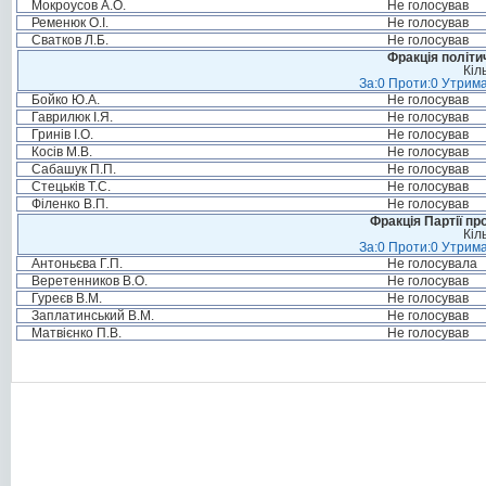
Мокроусов А.О.
Не голосував
Ременюк О.І.
Не голосував
Сватков Л.Б.
Не голосував
Фракція політи
Кіл
За:0 Проти:0 Утрима
Бойко Ю.А.
Не голосував
Гаврилюк І.Я.
Не голосував
Гринів І.О.
Не голосував
Косів М.В.
Не голосував
Сабашук П.П.
Не голосував
Стецьків Т.С.
Не голосував
Філенко В.П.
Не голосував
Фракція Партії пр
Кіл
За:0 Проти:0 Утрима
Антоньєва Г.П.
Не голосувала
Веретенников В.О.
Не голосував
Гуреєв В.М.
Не голосував
Заплатинський В.М.
Не голосував
Матвієнко П.В.
Не голосував