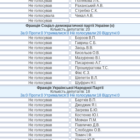
Не голосував
Полякова Л.Є.
Не голосував
Раханський А.В.
Не голосував
Стребко С.К.
Не голосувала
Чикал А.В.
Не голосував
Фракція Соціал-демократичної партії України (о)
Кількість депутатів: 20
За:0 Проти:0 Утрималися:0 Не голосували:20 Відсутні:0
Не голосував
Борзов В.П.
Не голосував
Гавриш С.Б.
Не голосував
Заєць В.В.
Не голосував
Кисельов О.В.
Не голосував
Мазуренко В.І.
Не голосував
Писаренко А.Г.
Не голосував
Прошкуратова Т.С.
Не голосував
Фікс Є.З.
Не голосував
Шепетін В.Л.
Не голосував
Шуфрич Н.І.
Фракція Української Народної Партії
Кількість депутатів: 18
За:0 Проти:0 Утрималися:0 Не голосували:18 Відсутні:0
Не голосував
Бартків В.П.
Не голосував
Джоджик Я.І.
Не голосував
Загрева Б.Ю.
Не голосував
Костенко Ю.І.
Не голосував
Мовчан П.М.
Не голосував
Павличко Д.В.
Не голосував
Слободян О.В.
Не голосував
Томич І.Ф.