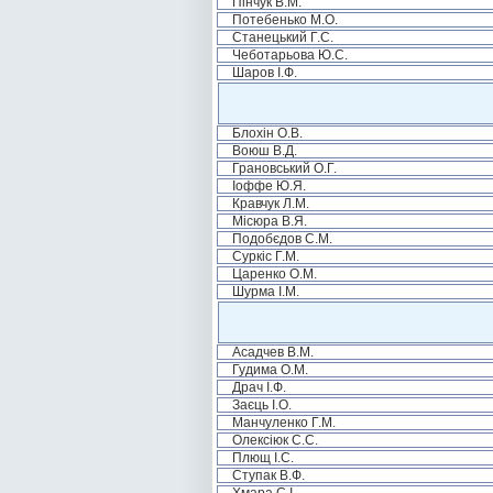
Пінчук В.М.
Потебенько М.О.
Станецький Г.С.
Чеботарьова Ю.С.
Шаров І.Ф.
Блохін О.В.
Воюш В.Д.
Грановський О.Г.
Іоффе Ю.Я.
Кравчук Л.М.
Місюра В.Я.
Подобєдов С.М.
Суркіс Г.М.
Царенко О.М.
Шурма І.М.
Асадчев В.М.
Гудима О.М.
Драч І.Ф.
Заєць І.О.
Манчуленко Г.М.
Олексіюк С.С.
Плющ І.С.
Ступак В.Ф.