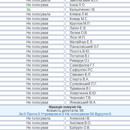
Не голосувала
Звягільський Ю.Л.
Не голосував
Ісаєв Л.О.
За
Кальніченко І.В.
Не голосувала
Клімов Л.М.
Не голосував
Комар М.С.
Не голосував
Круглов М.П.
Не голосував
Лапін Є.В.
Не голосував
Лелюк О.В.
Не голосував
Лісін М.П.
Не голосував
Матвійчук Е.Л.
Не голосував
Панасовський О.Г.
Не голосував
Пєхота В.Ю.
Не голосував
Потапов В.І.
Не голосував
Римарук О.І.
Не голосував
Самофалов Г.Г.
Не голосував
Сафіуллін Р.С.
Не голосував
Сівкович В.Л.
Не голосував
Слаута В.А.
Не голосував
Сулковський П.Г.
Не голосував
Турманов В.І.
Не голосував
Хомутиннік В.Ю.
Не голосував
Чорновіл Т.В.
Не голосував
Янковський М.А.
Фракція комуністів
Кількість депутатів: 56
За:0 Проти:0 Утрималися:0 Не голосували:56 Відсутні:0
Не голосувала
Алексєєв І.В.
Не голосував
Анісімов В.О.
Не голосував
Бабурін О.В.