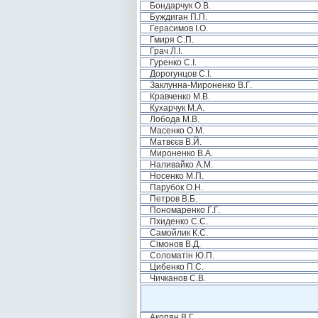
Бондарчук О.В.
Буждиган П.П.
Герасимов І.О.
Гмиря С.П.
Грач Л.І.
Гуренко С.І.
Дорогунцов С.І.
Заклунна-Мироненко В.Г.
Кравченко М.В.
Кухарчук М.А.
Лобода М.В.
Масенко О.М.
Матвєєв В.Й.
Мироненко В.А.
Наливайко А.М.
Носенко М.П.
Парубок О.Н.
Петров В.Б.
Пономаренко Г.Г.
Пхиденко С.С.
Самойлик К.С.
Сімонов В.Д.
Соломатін Ю.П.
Цибенко П.С.
Чичканов С.В.
Акопян В.Г.