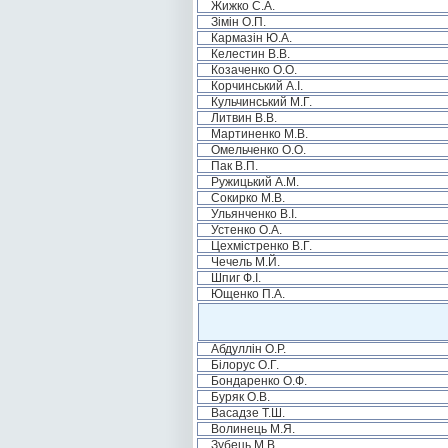
Жижко С.А.
Зімін О.П.
Кармазін Ю.А.
Келестин В.В.
Козаченко О.О.
Корчинський А.І.
Кульчинський М.Г.
Литвин В.В.
Мартиненко М.В.
Омельченко О.О.
Пак В.П.
Ружицький А.М.
Сокирко М.В.
Ульянченко В.І.
Устенко О.А.
Цехмістренко В.Г.
Чечель М.Й.
Шпиг Ф.І.
Ющенко П.А.
Абдуллін О.Р.
Білорус О.Г.
Бондаренко О.Ф.
Буряк О.В.
Васадзе Т.Ш.
Волинець М.Я.
Зубець М.В.