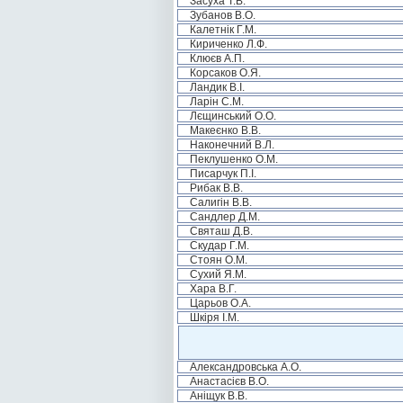
Засуха Т.В.
Зубанов В.О.
Калетнік Г.М.
Кириченко Л.Ф.
Клюєв А.П.
Корсаков О.Я.
Ландик В.І.
Ларін С.М.
Лєщинський О.О.
Макеєнко В.В.
Наконечний В.Л.
Пеклушенко О.М.
Писарчук П.І.
Рибак В.В.
Салигін В.В.
Сандлер Д.М.
Святаш Д.В.
Скудар Г.М.
Стоян О.М.
Сухий Я.М.
Хара В.Г.
Царьов О.А.
Шкіря І.М.
Александровська А.О.
Анастасієв В.О.
Аніщук В.В.