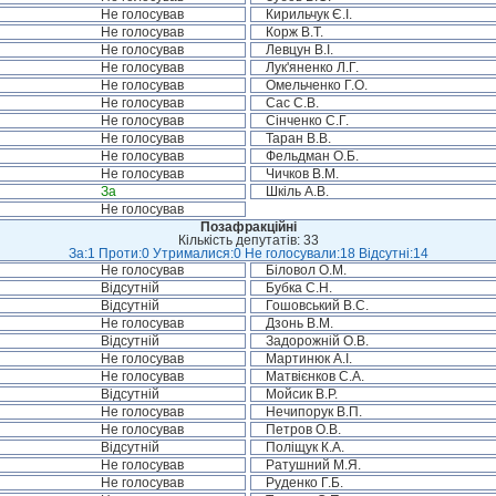
Не голосував
Кирильчук Є.І.
Не голосував
Корж В.Т.
Не голосував
Левцун В.І.
Не голосував
Лук'яненко Л.Г.
Не голосував
Омельченко Г.О.
Не голосував
Сас С.В.
Не голосував
Сінченко С.Г.
Не голосував
Таран В.В.
Не голосував
Фельдман О.Б.
Не голосував
Чичков В.М.
За
Шкіль А.В.
Не голосував
Позафракційні
Кількість депутатів: 33
За:1 Проти:0 Утрималися:0 Не голосували:18 Відсутні:14
Не голосував
Біловол О.М.
Відсутній
Бубка С.Н.
Відсутній
Гошовський В.С.
Не голосував
Дзонь В.М.
Відсутній
Задорожній О.В.
Не голосував
Мартинюк А.І.
Не голосував
Матвієнков С.А.
Відсутній
Мойсик В.Р.
Не голосував
Нечипорук В.П.
Не голосував
Петров О.В.
Відсутній
Поліщук К.А.
Не голосував
Ратушний М.Я.
Не голосував
Руденко Г.Б.