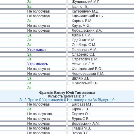
За
Жулинський М.Г.
За
Іванчо І.В.
Не голосував
Катеринчук М.Д.
Не голосував
Ключковський Ю.Б.
За
Король В.М.
Не голосував
Круць М.Ф.
Не голосував
Лебедівський В.А.
За
Ляпіна К.М.
За
Одайник М.М.
За
Оробець Ю.М.
Утримався
Полянчич М.М.
За
Слабенко С.І.
За
Стретович В.М.
Утрималась
Усаченко Л.М.
Не голосував
Фіалковський В.О.
Не голосував
Черновецький Л.М.
За
Шкляр В.Б.
За
Юхновський І.Р.
За
Фракція Блоку Юлії Тимошенко
Кількість депутатів: 37
За:3 Проти:0 Утрималися:0 Не голосували:34 Відсутні:0
Не голосував
Баграєв М.Г.
За
Бірюк Л.В.
Не голосувала
Борзих О.І.
Не голосував
Буряк С.В.
Не голосував
Веревський А.М.
Не голосував
Гладій М.В.
Не голосував
Зубов В.С.