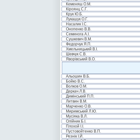
Кеменяш О.М.
Кіроянц С.Г.
Крук Ю.Б.
Лукашук О.Г.
Насалик І.С.
Онопенко В.В.
Семинога А.І.
Сушкевич В.М.
Федорчук Я.П.
Хмельницький В.І.
Шевчук С.В.
Яворівський В.О.
Альошин В.Б.
Бойко В.С.
Волков О.М.
Деркач Л.В.
Димінський П.П.
Литвин В.М.
Марченко О.В.
Миримський Л.Ю.
Мусіяка В.Л.
Олійник Б.І.
Плохой І.І.
Пустовойтенко В.П.
Резнік І.Й.