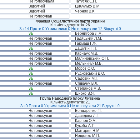
Не голосувала
Татусяк С.П.
Відсутній
Цибулько В.М.
Відсутній
Черняк В.К.
Не голосував
Фракція Соціалістичної партії України
Кількість депутатів: 26
За:14 Проти:0 Утрималися:0 Не голосували:12 Відсутні:0
За
Вернигора Л.М.
Не голосував
Гадяцький Л.М.
Не голосував
Гармаш Г.Ф.
За
Дашутін Г.П.
Не голосував
Карнаух М.В.
Не голосував
Малиновський О.П.
Не голосував
Мельничук М.В.
За
Мороз О.О.
За
Рудковський Д.О.
За
Садовий М.І.
Не голосував
Співачук В.Л.
За
Степанов М.В.
За
Шибко В.Я.
Група Народного блоку Литвина
Кількість депутатів: 21
За:0 Проти:0 Утрималися:0 Не голосували:21 Відсутні:0
Не голосував
Бондаренко Г.І.
Не голосував
Давидова Л.І.
Не голосував
Карпов О.М.
Не голосував
Кукоба А.Т.
Не голосував
Мхітарян Н.М.
Не голосував
Нощенко М.П.