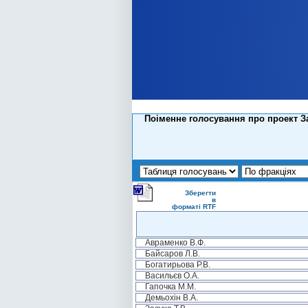
Поіменне голосування про проект За
Зберегти
в
форматі RTF
Авраменко В.Ф.
Байсаров Л.В.
Богатирьова Р.В.
Васильєв О.А.
Гапочка М.М.
Демьохін В.А.