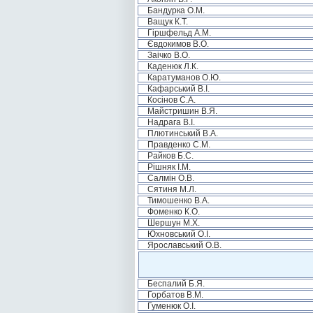
Бандурка О.М.
Ващук К.Т.
Гіршфельд А.М.
Євдокимов В.О.
Заічко В.О.
Каденюк Л.К.
Каратуманов О.Ю.
Кафарський В.І.
Косінов С.А.
Майстришин В.Я.
Надрага В.І.
Плютинський В.А.
Правденко С.М.
Райков Б.С.
Рішняк І.М.
Салмін О.В.
Сятиня М.Л.
Тимошенко В.А.
Фоменко К.О.
Шершун М.Х.
Юхновський О.І.
Ярославський О.В.
Беспалий Б.Я.
Горбатов В.М.
Гуменюк О.І.