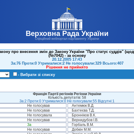
Верховна Рада України
Офіційний вебпортал парламенту України
кону про внесення змін до Закону України "Про статус суддів" (щод
(№7042) - за основу
20.12.2005 17:43
За:76 Проти:0 Утрималися:2 Не голосували:329 Всього:407
Рішення не прийнято
- Вибрати зі списку
Фракція Партії регіонів Регіони України
Кількість депутатів: 58
За:2 Проти:0 Утрималися:0 Не голосували:55 Відсутні:1
Не голосував
Антемюк В.Д.
Не голосував
Бахтеєва Т.Д.
Не голосувала
Бронніков В.К.
Не голосував
Вернидубов І.В.
За
Горбаль В.М.
Не голосував
Добкін М.М.