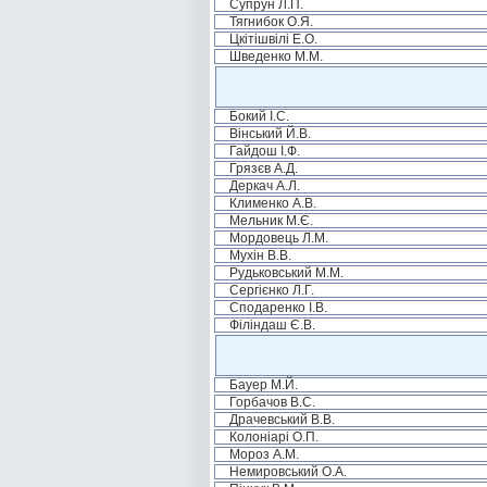
Супрун Л.П.
Тягнибок О.Я.
Цкітішвілі Е.О.
Шведенко М.М.
Бокий І.С.
Вінський Й.В.
Гайдош І.Ф.
Грязєв А.Д.
Деркач А.Л.
Клименко А.В.
Мельник М.Є.
Мордовець Л.М.
Мухін В.В.
Рудьковський М.М.
Сергієнко Л.Г.
Сподаренко І.В.
Філіндаш Є.В.
Бауер М.Й.
Горбачов В.С.
Драчевський В.В.
Колоніарі О.П.
Мороз А.М.
Немировський О.А.