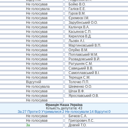
Не голосував
Бойко В.О.
Не голосувала
Галієв Е.Е.
Не голосував
Гуров В.М.
Не голосував
Єремеєв І.М.
Не голосував
Зарубінський О.О.
Не голосував
Калінчук В.А.
Не голосував
Касьянов С.П.
Не голосував
Кириллов В.Д.
Не голосував
Льовін А.І.
Не голосував
Мартиновський В.П.
Не голосував
Олуйко В.М.
Не голосував
Поплавський М.М.
Не голосував
Развадовський В.Й.
Не голосував
Ратушняк С.М.
Не голосував
Савицький В.В.
Не голосував
Самоплавський В.І.
Не голосував
Терещук С.М.
Відсутній
Толочко П.П.
Не голосувала
Шевченко О.О.
Не голосував
Шпак В.Ф.
Не голосував
Ярославський О.В.
Не голосував
Фракція Наша Україна
Кількість депутатів: 43
За:27 Проти:0 Утрималися:2 Не голосували:14 Відсутні:0
Не голосував
Бичков С.А.
Не голосував
Григорович Л.С.
За
Довгий Т.О.