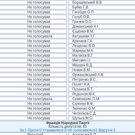
Не голосував
Борщевський В.В.
Не голосував
Буйко Г.В.
Не голосував
Гінзбург О.П.
Не голосував
Голуб О.В.
Не голосував
Грачев О.О.
Не голосував
Доманський А.І.
Не голосував
Єщенко В.М.
Не голосувала
Катушева З.Г.
Не голосував
Крючков Г.К.
Не голосував
Лещенко В.О.
Не голосував
Маркуш М.А.
Не голосував
Матвєєв В.Г.
Не голосував
Мигович І.І.
Не голосував
Мішура В.Д.
Не голосував
Новак В.М.
Не голосував
Оржаховський А.В.
Не голосував
Петренко В.С.
Не голосував
Полііт А.А.
Не голосував
Пузаков В.Т.
Не голосував
Родіонов М.К.
Не голосувала
Симоненко П.М.
Не голосував
Сіренко В.Ф.
Не голосував
Ткаченко О.М.
Не голосував
Челноков С.Д.
Не голосував
Шульга М.О.
Фракція Народної Партії
Кількість депутатів: 45
За:1 Проти:0 Утрималися:0 Не голосували:41 Відсутні:3
Відсутній
Андресюк Б.П.