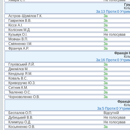
Хмара С.І.
Не голосував
Гру
Кіл
За:13 Проти:0 Утрим
Астров–Шумілов Г.К.
За
Гаврилюк В.В.
За
Кіссе А.І.
За
Колісник М.Д.
За
Кузьмук О.І.
Не голосував
Мовчан В.П.
За
Сміяненко І.М.
За
Франчук А.Р.
За
Фракція 
Кіл
За:16 Проти:0 Утрим
Глухівський Л.Й.
За
Джемілєв М. .
За
Кендзьор Я.М.
За
Коваль В.С.
За
Криворучко Ю.З.
За
Ситник К.М.
За
Ткаленко О.С.
За
Чорноволенко О.В.
За
Фракція
Кіл
За:5 Проти:0 Утрим
Беспалов О.П.
Відсутній
Дубицький В.В.
Не голосував
Климпуш О.Д.
Не голосував
Косьяненко О.В.
За