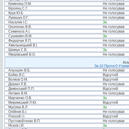
Кеменяш О.М.
Не голосував
Кіроянц С.Г.
Не голосував
Крук Ю.Б.
Не голосував
Лукашук О.Г.
Не голосував
Насалик І.С.
За
Онопенко В.В.
Не голосував
Семинога А.І.
Не голосував
Сушкевич В.М.
За
Федорчук Я.П.
Не голосував
Хмельницький В.І.
Не голосував
Шевчук С.В.
За
Яворівський В.О.
Не голосував
Кіл
За:10 Проти:0 Утрима
Альошин В.Б.
Не голосував
Бойко В.С.
Відсутній
Волков О.М.
Відсутній
Деркач Л.В.
Не голосував
Димінський П.П.
Відсутній
Литвин В.М.
Не голосував
Марченко О.В.
За
Миримський Л.Ю.
Відсутній
Мусіяка В.Л.
За
Олійник Б.І.
Не голосував
Плохой І.І.
Відсутній
Пустовойтенко В.П.
Не голосував
Резнік І.Й.
За