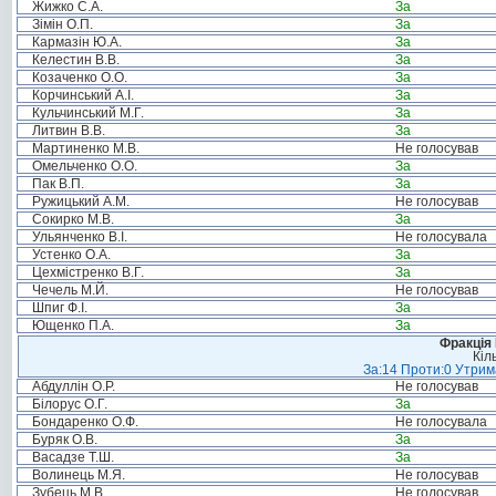
Жижко С.А.
За
Зімін О.П.
За
Кармазін Ю.А.
За
Келестин В.В.
За
Козаченко О.О.
За
Корчинський А.І.
За
Кульчинський М.Г.
За
Литвин В.В.
За
Мартиненко М.В.
Не голосував
Омельченко О.О.
За
Пак В.П.
За
Ружицький А.М.
Не голосував
Сокирко М.В.
За
Ульянченко В.І.
Не голосувала
Устенко О.А.
За
Цехмістренко В.Г.
За
Чечель М.Й.
Не голосував
Шпиг Ф.І.
За
Ющенко П.А.
За
Фракція
Кіл
За:14 Проти:0 Утрима
Абдуллін О.Р.
Не голосував
Білорус О.Г.
За
Бондаренко О.Ф.
Не голосувала
Буряк О.В.
За
Васадзе Т.Ш.
За
Волинець М.Я.
Не голосував
Зубець М.В.
Не голосував