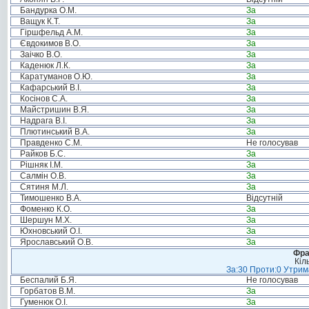
Бандурка О.М.
За
Ващук К.Т.
За
Гіршфельд А.М.
За
Євдокимов В.О.
За
Заічко В.О.
За
Каденюк Л.К.
За
Каратуманов О.Ю.
За
Кафарський В.І.
За
Косінов С.А.
За
Майстришин В.Я.
За
Надрага В.І.
За
Плютинський В.А.
За
Правденко С.М.
Не голосував
Райков Б.С.
За
Рішняк І.М.
За
Салмін О.В.
За
Сятиня М.Л.
За
Тимошенко В.А.
Відсутній
Фоменко К.О.
За
Шершун М.Х.
За
Юхновський О.І.
За
Ярославський О.В.
За
Фра
Кіл
За:30 Проти:0 Утрима
Беспалий Б.Я.
Не голосував
Горбатов В.М.
За
Гуменюк О.І.
За