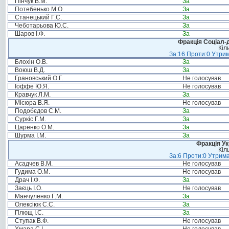
Пінчук В.М.
За
Потебенько М.О.
За
Станецький Г.С.
За
Чеботарьова Ю.С.
За
Шаров І.Ф.
За
Фракція Соціал-д
Кіл
За:16 Проти:0 Утрим
Блохін О.В.
За
Воюш В.Д.
За
Грановський О.Г.
Не голосував
Іоффе Ю.Я.
Не голосував
Кравчук Л.М.
За
Місюра В.Я.
Не голосував
Подобєдов С.М.
За
Суркіс Г.М.
За
Царенко О.М.
За
Шурма І.М.
За
Фракція Ук
Кіл
За:6 Проти:0 Утрима
Асадчев В.М.
Не голосував
Гудима О.М.
Не голосував
Драч І.Ф.
За
Заєць І.О.
Не голосував
Манчуленко Г.М.
За
Олексіюк С.С.
За
Плющ І.С.
За
Ступак В.Ф.
Не голосував