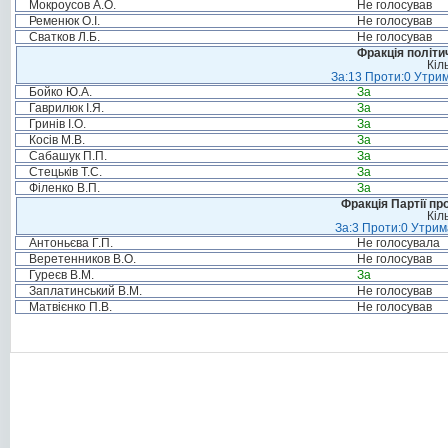
Мокроусов А.О.
Не голосував
Ременюк О.І.
Не голосував
Сватков Л.Б.
Не голосував
Фракція політи
Кіл
За:13 Проти:0 Утрим
Бойко Ю.А.
За
Гаврилюк І.Я.
За
Гринів І.О.
За
Косів М.В.
За
Сабашук П.П.
За
Стецьків Т.С.
За
Філенко В.П.
За
Фракція Партії пр
Кіл
За:3 Проти:0 Утрим
Антоньєва Г.П.
Не голосувала
Веретенников В.О.
Не голосував
Гуреєв В.М.
За
Заплатинський В.М.
Не голосував
Матвієнко П.В.
Не голосував