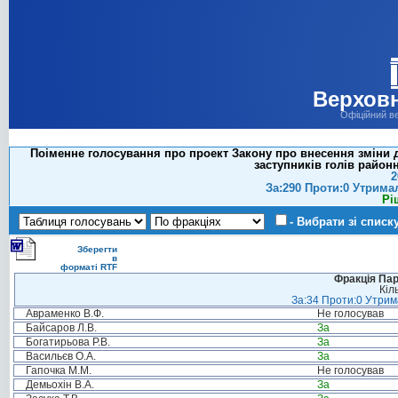
Верховн
Офіційний в
Поіменне голосування про проект Закону про внесення зміни 
заступників голів районн
2
За:290 Проти:0 Утрима
Рі
- Вибрати зі списк
Зберегти
в
форматі RTF
Фракція Парт
Кіл
За:34 Проти:0 Утрима
Авраменко В.Ф.
Не голосував
Байсаров Л.В.
За
Богатирьова Р.В.
За
Васильєв О.А.
За
Гапочка М.М.
Не голосував
Демьохін В.А.
За