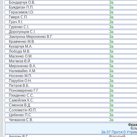
Бондарчук О.В.
За
Буждиган П.П.
За
Герасимов І.О.
За
Гмиря С.П.
За
Грач Л.І.
За
Гуренко С.І.
За
Дорогунцов С.І.
За
Заклунна-Мироненко В.Г.
За
Кравченко М.В.
За
Кухарчук М.А.
За
Лобода М.В.
За
Масенко О.М.
За
Матвєєв В.Й.
За
Мироненко В.А.
За
Наливайко А.М.
За
Носенко М.П.
За
Парубок О.Н.
За
Петров В.Б.
За
Пономаренко Г.Г.
За
Пхиденко С.С.
За
Самойлик К.С.
За
Сімонов В.Д.
За
Соломатін Ю.П.
За
Цибенко П.С.
За
Чичканов С.В.
За
Фрак
Кіл
За:37 Проти:0 Утрим
Акопян В.Г.
Відсутній