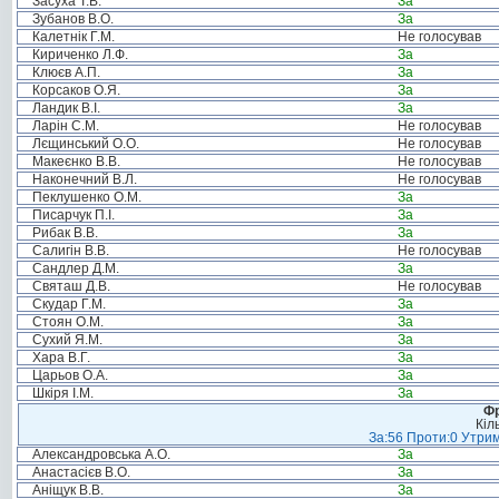
Засуха Т.В.
За
Зубанов В.О.
За
Калетнік Г.М.
Не голосував
Кириченко Л.Ф.
За
Клюєв А.П.
За
Корсаков О.Я.
За
Ландик В.І.
За
Ларін С.М.
Не голосував
Лєщинський О.О.
Не голосував
Макеєнко В.В.
Не голосував
Наконечний В.Л.
Не голосував
Пеклушенко О.М.
За
Писарчук П.І.
За
Рибак В.В.
За
Салигін В.В.
Не голосував
Сандлер Д.М.
За
Святаш Д.В.
Не голосував
Скудар Г.М.
За
Стоян О.М.
За
Сухий Я.М.
За
Хара В.Г.
За
Царьов О.А.
За
Шкіря І.М.
За
Фр
Кіл
За:56 Проти:0 Утрим
Александровська А.О.
За
Анастасієв В.О.
За
Аніщук В.В.
За