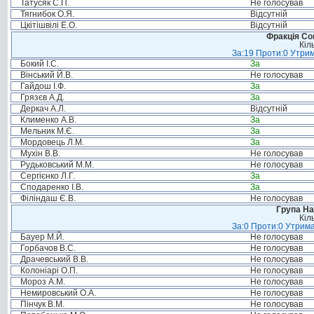
Татусяк С.П.
Не голосував
Тягнибок О.Я.
Відсутній
Цкітішвілі Е.О.
Відсутній
Фракція Соц
Кіл
За:19 Проти:0 Утрим
Бокий І.С.
За
Вінський Й.В.
Не голосував
Гайдош І.Ф.
За
Грязєв А.Д.
За
Деркач А.Л.
Відсутній
Клименко А.В.
За
Мельник М.Є.
За
Мордовець Л.М.
За
Мухін В.В.
Не голосував
Рудьковський М.М.
Не голосував
Сергієнко Л.Г.
За
Сподаренко І.В.
За
Філіндаш Є.В.
Не голосував
Група На
Кіл
За:0 Проти:0 Утрима
Бауер М.Й.
Не голосував
Горбачов В.С.
Не голосував
Драчевський В.В.
Не голосував
Колоніарі О.П.
Не голосував
Мороз А.М.
Не голосував
Немировський О.А.
Не голосував
Пінчук В.М.
Не голосував