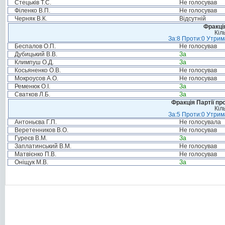
Стецьків Т.С.
Не голосував
Філенко В.П.
Не голосував
Черняк В.К.
Відсутній
Фракція
Кіл
За:8 Проти:0 Утрим
Беспалов О.П.
Не голосував
Дубицький В.В.
За
Климпуш О.Д.
За
Косьяненко О.В.
Не голосував
Мокроусов А.О.
Не голосував
Ременюк О.І.
За
Сватков Л.Б.
За
Фракція Партії пр
Кіл
За:5 Проти:0 Утрим
Антоньєва Г.П.
Не голосувала
Веретенников В.О.
Не голосував
Гуреєв В.М.
За
Заплатинський В.М.
Не голосував
Матвієнко П.В.
Не голосував
Оніщук М.В.
За