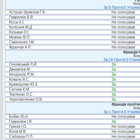
Гр
Кіл
За:0 Проти:0 Утрима
Астров–Шумілов Г.К.
Не голосував
Гаврилюк В.В.
Не голосував
Кіссе А.І.
Не голосував
Колісник М.Д.
Не голосував
Кузьмук О.І.
Не голосував
Мовчан В.П.
Не голосував
Сміяненко І.М.
Не голосував
Франчук А.Р.
Не голосував
Фракція 
Кіл
За:16 Проти:0 Утрим
Глухівський Л.Й.
За
Джемілєв М. .
За
Кендзьор Я.М.
За
Коваль В.С.
За
Криворучко Ю.З.
За
Ситник К.М.
За
Ткаленко О.С.
За
Чорноволенко О.В.
За
Фракція політи
Кіл
За:1 Проти:0 Утрима
Бойко Ю.А.
Не голосував
Гаврилюк І.Я.
За
Гринів І.О.
Не голосував
Косів М.В.
Не голосував
Сабашук П.П.
Не голосував