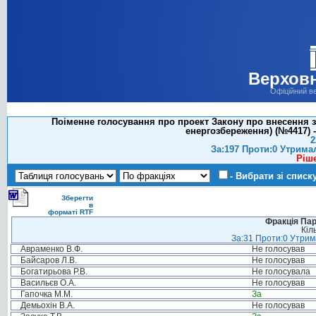
Верховн
Офіційний в
Поіменне голосування про проект Закону про внесення з
енергозбереження) (№4417) 
2
За:197 Проти:0 Утрима
Ріш
- Вибрати зі списк
Зберегти
в
форматі RTF
Фракція Парт
Кіл
За:31 Проти:0 Утрима
Авраменко В.Ф.
Не голосував
Байсаров Л.В.
Не голосував
Богатирьова Р.В.
Не голосувала
Васильєв О.А.
Не голосував
Гапочка М.М.
За
Демьохін В.А.
Не голосував