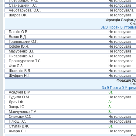
Потебенько М.О.
Не голосував
Станецький Г.С.
Не голосував
Чеботарьова Ю.С.
Не голосувала
Шаров І.Ф.
Не голосував
Фракція Соціал-д
Кіл
За:0 Проти:0 Утрима
Блохін О.В.
Не голосував
Воюш В.Д.
Не голосував
Грановський О.Г.
Не голосував
Іоффе Ю.Я.
Не голосував
Мазуренко В.І.
Не голосував
Писаренко А.Г.
Не голосував
Прошкуратова Т.С.
Не голосувала
Фікс Є.З.
Не голосував
Шепетін В.Л.
Не голосував
Шуфрич Н.І.
Не голосував
Фракція Ук
Кіл
За:9 Проти:0 Утрим
Асадчев В.М.
За
Гудима О.М.
Не голосував
Драч І.Ф.
За
Заєць І.О.
За
Манчуленко Г.М.
За
Олексіюк С.С.
Не голосував
Плющ І.С.
Не голосував
Ступак В.Ф.
За
Хмара С.І.
Не голосував