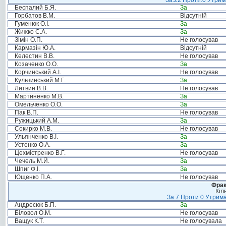
За:22 Проти:0 Утрима
Беспалий Б.Я.
За
Горбатов В.М.
Відсутній
Гуменюк О.І.
За
Жижко С.А.
За
Зімін О.П.
Не голосував
Кармазін Ю.А.
Відсутній
Келестин В.В.
Не голосував
Козаченко О.О.
За
Корчинський А.І.
Не голосував
Кульчинський М.Г.
За
Литвин В.В.
Не голосував
Мартиненко М.В.
За
Омельченко О.О.
За
Пак В.П.
Не голосував
Ружицький А.М.
За
Сокирко М.В.
Не голосував
Ульянченко В.І.
За
Устенко О.А.
За
Цехмістренко В.Г.
Не голосував
Чечель М.Й.
За
Шпиг Ф.І.
За
Ющенко П.А.
Не голосував
Фрак
Кіл
За:7 Проти:0 Утрима
Андресюк Б.П.
За
Біловол О.М.
Не голосував
Ващук К.Т.
Не голосувала