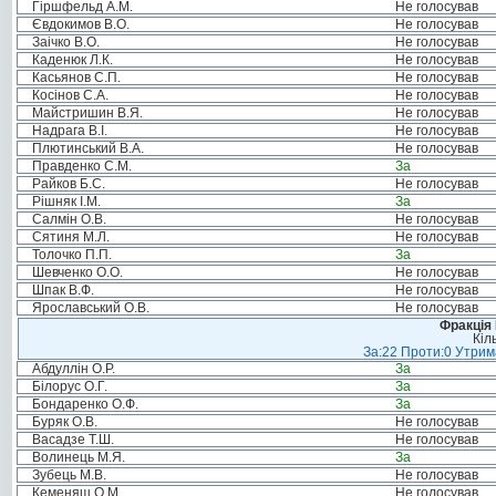
Гіршфельд А.М.
Не голосував
Євдокимов В.О.
Не голосував
Заічко В.О.
Не голосував
Каденюк Л.К.
Не голосував
Касьянов С.П.
Не голосував
Косінов С.А.
Не голосував
Майстришин В.Я.
Не голосував
Надрага В.І.
Не голосував
Плютинський В.А.
Не голосував
Правденко С.М.
За
Райков Б.С.
Не голосував
Рішняк І.М.
За
Салмін О.В.
Не голосував
Сятиня М.Л.
Не голосував
Толочко П.П.
За
Шевченко О.О.
Не голосував
Шпак В.Ф.
Не голосував
Ярославський О.В.
Не голосував
Фракція
Кіл
За:22 Проти:0 Утрима
Абдуллін О.Р.
За
Білорус О.Г.
За
Бондаренко О.Ф.
За
Буряк О.В.
Не голосував
Васадзе Т.Ш.
Не голосував
Волинець М.Я.
За
Зубець М.В.
Не голосував
Кеменяш О.М.
Не голосував