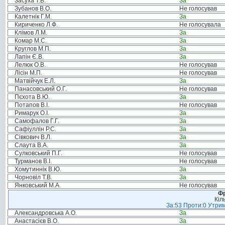
Засуха Т.В.
За
Зубанов В.О.
Не голосував
Калетнік Г.М.
За
Кириченко Л.Ф.
Не голосувала
Клімов Л.М.
За
Комар М.С.
За
Круглов М.П.
За
Лапін Є.В.
За
Лелюк О.В.
Не голосував
Лісін М.П.
Не голосував
Матвійчук Е.Л.
За
Панасовський О.Г.
Не голосував
Пєхота В.Ю.
За
Потапов В.І.
Не голосував
Римарук О.І.
За
Самофалов Г.Г.
За
Сафіуллін Р.С.
За
Сівкович В.Л.
За
Слаута В.А.
За
Сулковський П.Г.
Не голосував
Турманов В.І.
Не голосував
Хомутиннік В.Ю.
За
Чорновіл Т.В.
За
Янковський М.А.
Не голосував
Фр
Кіл
За:53 Проти:0 Утрим
Александровська А.О.
За
Анастасієв В.О.
За