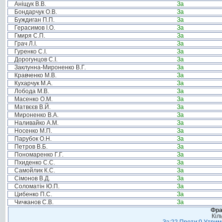
Аніщук В.В.
За
Бондарчук О.В.
За
Буждиган П.П.
За
Герасимов І.О.
За
Гмиря С.П.
За
Грач Л.І.
За
Гуренко С.І.
За
Дорогунцов С.І.
За
Заклунна-Мироненко В.Г.
За
Кравченко М.В.
За
Кухарчук М.А.
За
Лобода М.В.
За
Масенко О.М.
За
Матвєєв В.Й.
За
Мироненко В.А.
За
Наливайко А.М.
За
Носенко М.П.
За
Парубок О.Н.
За
Петров В.Б.
За
Пономаренко Г.Г.
За
Пхиденко С.С.
За
Самойлик К.С.
За
Сімонов В.Д.
За
Соломатін Ю.П.
За
Цибенко П.С.
За
Чичканов С.В.
За
Фра
Кіл