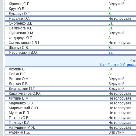
Кіроянц С.Г.
Відсутній
Крук Ю.Б.
За
Лукашук О.Г.
За
Насалик І.С.
Не голосував
Онопенко В.В.
За
Семинога А.І.
За
Сушкевич В.М.
Відсутній
Федорчук Я.П.
За
Хмельницький В.І.
Не голосував
Шевчук С.В.
За
Яворівський В.О.
За
Кіл
За:4 Проти:0 Утримал
Акопян В.Г.
За
Бойко В.С.
За
Волков О.М.
Відсутній
Деркач Л.В.
Відсутній
Димінський П.П.
Відсутній
Каратуманов О.Ю.
Не голосував
Литвин В.М.
Не голосував
Марченко О.В.
Не голосував
Миримський Л.Ю.
Не голосував
Мусіяка В.Л.
Не голосував
Петров О.В.
Не голосував
Поліщук К.А.
Не голосував
Ратушний М.Я.
Не голосував
Руденко Г.Б.
Відсутній