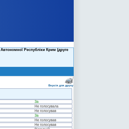
 Автономної Республіки Крим (друге
Версія для друку
За
Не голосувала
Не голосував
За
Не голосував
Не голосував