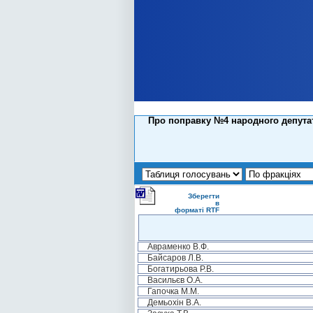
Про поправку №4 народного депутат
Зберегти
в
форматі RTF
Авраменко В.Ф.
Байсаров Л.В.
Богатирьова Р.В.
Васильєв О.А.
Гапочка М.М.
Демьохін В.А.