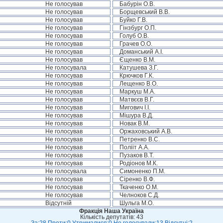
Не голосував
Бабурін О.В.
Не голосував
Борщевський В.В.
Не голосував
Буйко Г.В.
Не голосував
Гінзбург О.П.
Не голосував
Голуб О.В.
Не голосував
Грачев О.О.
Не голосував
Доманський А.І.
Не голосував
Єщенко В.М.
Не голосувала
Катушева З.Г.
Не голосував
Крючков Г.К.
Не голосував
Лещенко В.О.
Не голосував
Маркуш М.А.
Не голосував
Матвєєв В.Г.
Не голосував
Мигович І.І.
Не голосував
Мішура В.Д.
Не голосував
Новак В.М.
Не голосував
Оржаховський А.В.
Не голосував
Петренко В.С.
Не голосував
Полііт А.А.
Не голосував
Пузаков В.Т.
Не голосував
Родіонов М.К.
Не голосувала
Симоненко П.М.
Не голосував
Сіренко В.Ф.
Не голосував
Ткаченко О.М.
Не голосував
Челноков С.Д.
Відсутній
Шульга М.О.
Фракція Наша Україна
Кількість депутатів: 43