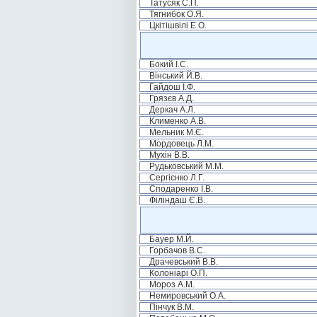
Татусяк С.П.
Тягнибок О.Я.
Цкітішвілі Е.О.
Бокий І.С.
Вінський Й.В.
Гайдош І.Ф.
Грязєв А.Д.
Деркач А.Л.
Клименко А.В.
Мельник М.Є.
Мордовець Л.М.
Мухін В.В.
Рудьковський М.М.
Сергієнко Л.Г.
Сподаренко І.В.
Філіндаш Є.В.
Бауер М.Й.
Горбачов В.С.
Драчевський В.В.
Колоніарі О.П.
Мороз А.М.
Немировський О.А.
Пінчук В.М.