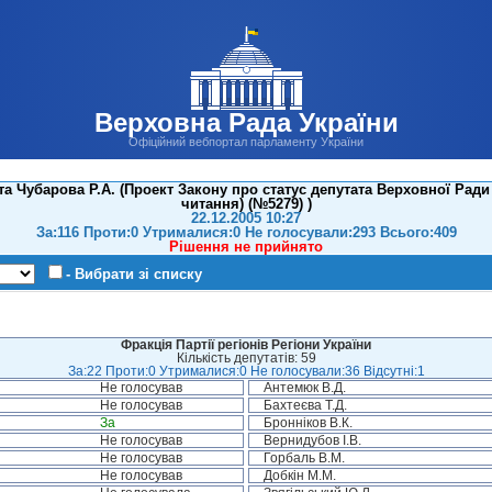
Верховна Рада України
Офіційний вебпортал парламенту України
а Чубарова Р.А. (Проект Закону про статус депутата Верховної Ради
читання) (№5279) )
22.12.2005 10:27
За:116 Проти:0 Утрималися:0 Не голосували:293 Всього:409
Рішення не прийнято
- Вибрати зі списку
Фракція Партії регіонів Регіони України
Кількість депутатів: 59
За:22 Проти:0 Утрималися:0 Не голосували:36 Відсутні:1
Не голосував
Антемюк В.Д.
Не голосував
Бахтеєва Т.Д.
За
Бронніков В.К.
Не голосував
Вернидубов І.В.
Не голосував
Горбаль В.М.
Не голосував
Добкін М.М.