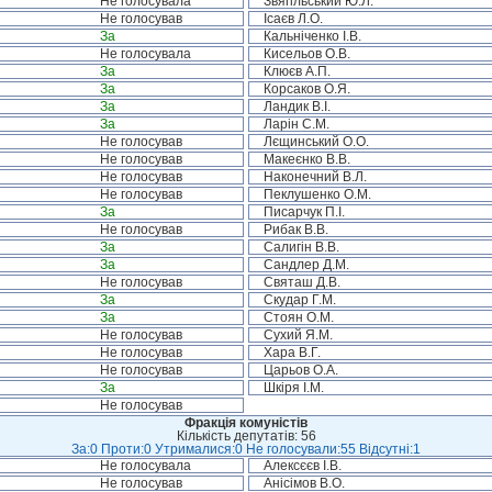
Не голосувала
Звягільський Ю.Л.
Не голосував
Ісаєв Л.О.
За
Кальніченко І.В.
Не голосувала
Кисельов О.В.
За
Клюєв А.П.
За
Корсаков О.Я.
За
Ландик В.І.
За
Ларін С.М.
Не голосував
Лєщинський О.О.
Не голосував
Макеєнко В.В.
Не голосував
Наконечний В.Л.
Не голосував
Пеклушенко О.М.
За
Писарчук П.І.
Не голосував
Рибак В.В.
За
Салигін В.В.
За
Сандлер Д.М.
Не голосував
Святаш Д.В.
За
Скудар Г.М.
За
Стоян О.М.
Не голосував
Сухий Я.М.
Не голосував
Хара В.Г.
Не голосував
Царьов О.А.
За
Шкіря І.М.
Не голосував
Фракція комуністів
Кількість депутатів: 56
За:0 Проти:0 Утрималися:0 Не голосували:55 Відсутні:1
Не голосувала
Алексєєв І.В.
Не голосував
Анісімов В.О.