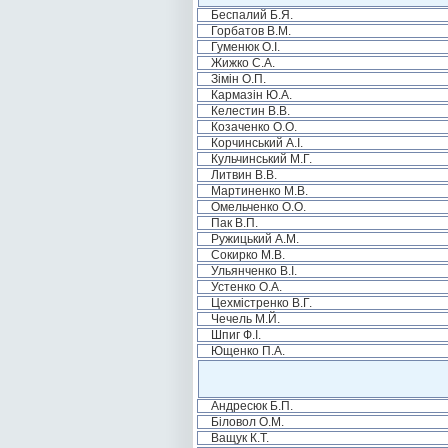
Беспалий Б.Я.
Горбатов В.М.
Гуменюк О.І.
Жижко С.А.
Зімін О.П.
Кармазін Ю.А.
Келестин В.В.
Козаченко О.О.
Корчинський А.І.
Кульчинський М.Г.
Литвин В.В.
Мартиненко М.В.
Омельченко О.О.
Пак В.П.
Ружицький А.М.
Сокирко М.В.
Ульянченко В.І.
Устенко О.А.
Цехмістренко В.Г.
Чечель М.Й.
Шпиг Ф.І.
Ющенко П.А.
Андресюк Б.П.
Біловол О.М.
Ващук К.Т.