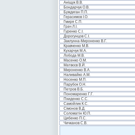
Аніщук В.В.
Бондарчук О.В.
Буждиган П.П.
Герасимов І.О.
Гмиря С.П.
Грач Л.І.
Гуренко С.І.
Дорогунцов С.І.
Заклунна-Мироненко В.Г.
Кравченко М.В.
Кухарчук М.А.
Лобода М.В.
Масенко О.М.
Матвєєв В.Й.
Мироненко В.А.
Наливайко А.М.
Носенко М.П.
Парубок О.Н.
Петров В.Б.
Пономаренко Г.Г.
Пхиденко С.С.
Самойлик К.С.
Сімонов В.Д.
Соломатін Ю.П.
Цибенко П.С.
Чичканов С.В.