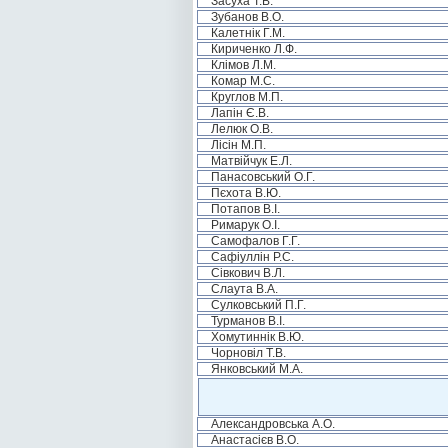
Засуха Т.В.
Зубанов В.О.
Калетнік Г.М.
Кириченко Л.Ф.
Клімов Л.М.
Комар М.С.
Круглов М.П.
Лапін Є.В.
Лелюк О.В.
Лісін М.П.
Матвійчук Е.Л.
Панасовський О.Г.
Пєхота В.Ю.
Потапов В.І.
Римарук О.І.
Самофалов Г.Г.
Сафіуллін Р.С.
Сівкович В.Л.
Слаута В.А.
Сулковський П.Г.
Турманов В.І.
Хомутиннік В.Ю.
Чорновіл Т.В.
Янковський М.А.
Александровська А.О.
Анастасієв В.О.