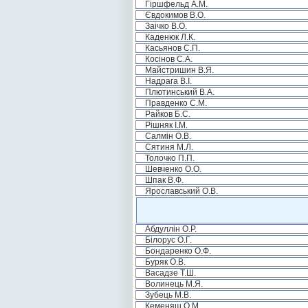
Гіршфельд А.М.
Євдокимов В.О.
Заічко В.О.
Каденюк Л.К.
Касьянов С.П.
Косінов С.А.
Майстришин В.Я.
Надрага В.І.
Плютинський В.А.
Правденко С.М.
Райков Б.С.
Рішняк І.М.
Салмін О.В.
Сятиня М.Л.
Толочко П.П.
Шевченко О.О.
Шпак В.Ф.
Ярославський О.В.
Абдуллін О.Р.
Білорус О.Г.
Бондаренко О.Ф.
Буряк О.В.
Васадзе Т.Ш.
Волинець М.Я.
Зубець М.В.
Кеменяш О.М.