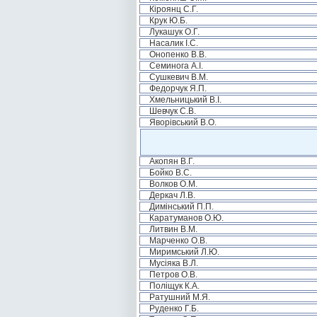
Кіроянц С.Г.
Крук Ю.Б.
Лукашук О.Г.
Насалик І.С.
Онопенко В.В.
Семинога А.І.
Сушкевич В.М.
Федорчук Я.П.
Хмельницький В.І.
Шевчук С.В.
Яворівський В.О.
Акопян В.Г.
Бойко В.С.
Волков О.М.
Деркач Л.В.
Димінський П.П.
Каратуманов О.Ю.
Литвин В.М.
Марченко О.В.
Миримський Л.Ю.
Мусіяка В.Л.
Петров О.В.
Поліщук К.А.
Ратушний М.Я.
Руденко Г.Б.