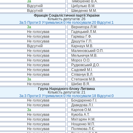
За
Тимошенко В.А.
Відсутній
Цибулько В.М.
Відсутній
Шведенко М.М.
Фракція Соціалістичної партії України
Кількість депутатів: 26
За:5 Проти:0 Утрималися:0 Не голосували:20 Відсутні:1
За
Вернигора Л.М.
Не голосував
Гадяцький Л.М.
Не голосував
Гармаш Г.Ф.
Не голосував
Дашутін Г.П.
Відсутній
Карнаух М.В.
Не голосував
Малиновський О.П.
Не голосував
Мельничук М.В.
Не голосував
Мороз О.О.
Не голосував
Рудковський Д.О.
Не голосував
Садовий М.І.
Не голосував
Співачук В.Л.
За
Степанов М.В.
Не голосував
Шибко В.Я.
Група Народного блоку Литвина
Кількість депутатів: 21
За:3 Проти:0 Утрималися:0 Не голосували:18 Відсутні:0
Не голосував
Бондаренко Г.І.
Не голосував
Давидова Л.І.
За
Карпов О.М.
Не голосував
Кукоба А.Т.
Не голосував
Мхітарян Н.М.
Не голосував
Нощенко М.П.
Не голосував
Полякова Л.Є.