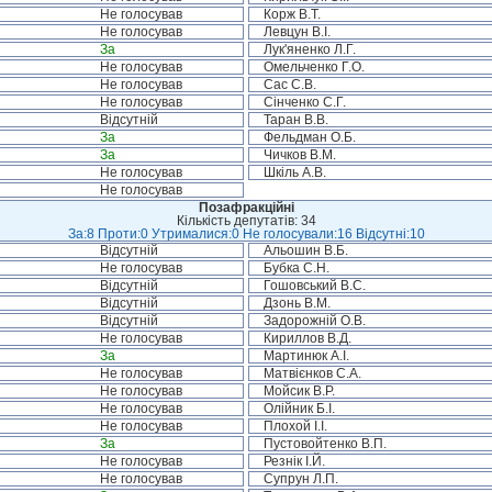
Не голосував
Корж В.Т.
Не голосував
Левцун В.І.
За
Лук'яненко Л.Г.
Не голосував
Омельченко Г.О.
Не голосував
Сас С.В.
Не голосував
Сінченко С.Г.
Відсутній
Таран В.В.
За
Фельдман О.Б.
За
Чичков В.М.
Не голосував
Шкіль А.В.
Не голосував
Позафракційні
Кількість депутатів: 34
За:8 Проти:0 Утрималися:0 Не голосували:16 Відсутні:10
Відсутній
Альошин В.Б.
Не голосував
Бубка С.Н.
Відсутній
Гошовський В.С.
Відсутній
Дзонь В.М.
Відсутній
Задорожній О.В.
Не голосував
Кириллов В.Д.
За
Мартинюк А.І.
Не голосував
Матвієнков С.А.
Не голосував
Мойсик В.Р.
Не голосував
Олійник Б.І.
Не голосував
Плохой І.І.
За
Пустовойтенко В.П.
Не голосував
Резнік І.Й.
Не голосував
Супрун Л.П.