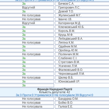
За:28 Проти:0 Утрималися:0 Не голосували:13 Відсутні:2
За
Бичков С.А.
Відсутній
Григорович Л.С.
За
Довгий Т.О.
Не голосував
Жулинський М.Г.
Не голосував
Іванчо І.В.
Відсутній
Катеринчук М.Д.
За
Ключковський Ю.Б.
За
Король В.М.
За
Круць М.Ф.
За
Лебедівський В.А.
Не голосував
Ляпіна К.М.
За
Одайник М.М.
За
Оробець Ю.М.
Не голосував
Полянчич М.М.
За
Слабенко С.І.
За
Стретович В.М.
За
Усаченко Л.М.
За
Фіалковський В.О.
За
Черновецький Л.М.
Не голосував
Шкляр В.Б.
За
Юхновський І.Р.
За
Фракція Народної Партії
Кількість депутатів: 42
За:3 Проти:0 Утрималися:0 Не голосували:39 Відсутні:0
Не голосував
Бандурка О.М.
Не голосував
Бойко В.О.
Не голосувала
Галієв Е.Е.