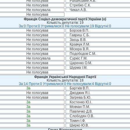
Не голосував
Раханський А.В.
Не голосував
Стребко С.К.
Не голосувала
Чикал А.В.
Не голосував
Фракція Соціал-демократичної партії України (о)
Кількість депутатів: 19
За:0 Проти:0 Утрималися:0 Не голосували:19 Відсутні:0
Не голосував
Борзов В.П.
Не голосував
Гавриш С.Б.
Не голосував
Заєць В.В.
Не голосував
Кравчук Л.М.
Не голосував
Місюра В.Я.
Не голосував
Подобєдов С.М.
Не голосувала
Суркіс Г.М.
Не голосував
Царенко О.М.
Не голосував
Шурма І.М.
Не голосував
Фракція Української Народної Партії
Кількість депутатів: 18
За:14 Проти:0 Утрималися:0 Не голосували:4 Відсутні:0
За
Бартків В.П.
Не голосував
Джоджик Я.І.
Не голосував
Загрева Б.Ю.
За
Костенко Ю.І.
За
Мовчан П.М.
За
Павличко Д.В.
За
Слободян О.В.
За
Томич І.Ф.
За
Ширко Ю.В.