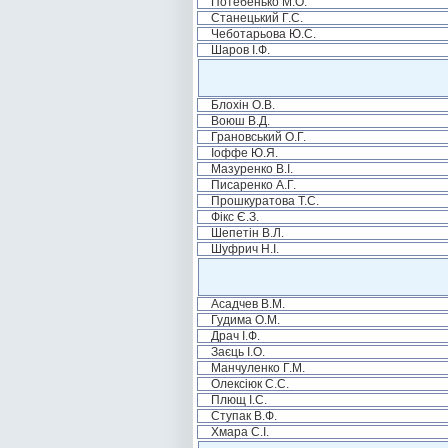
Потебенько М.О.
Станецький Г.С.
Чеботарьова Ю.С.
Шаров І.Ф.
Блохін О.В.
Воюш В.Д.
Грановський О.Г.
Іоффе Ю.Я.
Мазуренко В.І.
Писаренко А.Г.
Прошкуратова Т.С.
Фікс Є.З.
Шепетін В.Л.
Шуфрич Н.І.
Асадчев В.М.
Гудима О.М.
Драч І.Ф.
Заєць І.О.
Манчуленко Г.М.
Олексіюк С.С.
Плющ І.С.
Ступак В.Ф.
Хмара С.І.