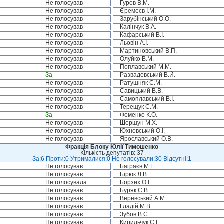
Не голосував
Гуров В.М.
Не голосував
Єремеєв І.М.
Не голосував
Зарубінський О.О.
Не голосував
Калінчук В.А.
Не голосував
Кафарський В.І.
Не голосував
Льовін А.І.
Не голосував
Мартиновський В.П.
Не голосував
Олуйко В.М.
Не голосував
Поплавський М.М.
За
Развадовський В.Й.
Не голосував
Ратушняк С.М.
Не голосував
Савицький В.В.
Не голосував
Самоплавський В.І.
Не голосував
Терещук С.М.
За
Фоменко К.О.
Не голосував
Шершун М.Х.
Не голосував
Юхновський О.І.
Не голосував
Ярославський О.В.
Фракція Блоку Юлії Тимошенко
Кількість депутатів: 37
За:6 Проти:0 Утрималися:0 Не голосували:30 Відсутні:1
Не голосував
Баграєв М.Г.
Не голосував
Бірюк Л.В.
Не голосувала
Борзих О.І.
Не голосував
Буряк С.В.
Не голосував
Веревський А.М.
Не голосував
Гладій М.В.
Не голосував
Зубов В.С.
Не голосував
Кирильчук Є.І.