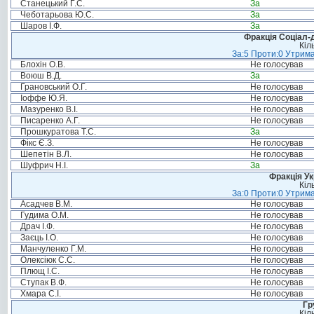
Станецький Г.С.
За
Чеботарьова Ю.С.
За
Шаров І.Ф.
За
Фракція Соціал-д
Кіл
За:5 Проти:0 Утрима
Блохін О.В.
Не голосував
Воюш В.Д.
За
Грановський О.Г.
Не голосував
Іоффе Ю.Я.
Не голосував
Мазуренко В.І.
Не голосував
Писаренко А.Г.
Не голосував
Прошкуратова Т.С.
За
Фікс Є.З.
Не голосував
Шепетін В.Л.
Не голосував
Шуфрич Н.І.
За
Фракція Ук
Кіл
За:0 Проти:0 Утрима
Асадчев В.М.
Не голосував
Гудима О.М.
Не голосував
Драч І.Ф.
Не голосував
Заєць І.О.
Не голосував
Манчуленко Г.М.
Не голосував
Олексіюк С.С.
Не голосував
Плющ І.С.
Не голосував
Ступак В.Ф.
Не голосував
Хмара С.І.
Не голосував
Гр
Кіл