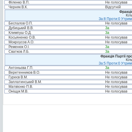
Філенко В.П.
Не голосував
Черняк В.К.
Відсутній
Фракція
Кіл
За:8 Проти:0 Утрим
Беспалов О.П.
Не голосував
Дубицький В.В.
За
Климпуш О.Д.
За
Косьяненко О.В.
Не голосував
Мокроусов А.О.
Не голосував
Ременюк О.І.
За
Сватков Л.Б.
За
Фракція Партії пр
Кіл
За:5 Проти:0 Утрим
Антоньєва Г.П.
За
Веретенников В.О.
Не голосував
Гуреєв В.М.
Не голосував
Заплатинський В.М.
Не голосував
Матвієнко П.В.
Не голосував
Оніщук М.В.
Не голосував