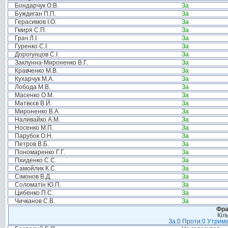
Бондарчук О.В.
За
Буждиган П.П.
За
Герасимов І.О.
За
Гмиря С.П.
За
Грач Л.І.
За
Гуренко С.І.
За
Дорогунцов С.І.
За
Заклунна-Мироненко В.Г.
За
Кравченко М.В.
За
Кухарчук М.А.
За
Лобода М.В.
За
Масенко О.М.
За
Матвєєв В.Й.
За
Мироненко В.А.
За
Наливайко А.М.
За
Носенко М.П.
За
Парубок О.Н.
За
Петров В.Б.
За
Пономаренко Г.Г.
За
Пхиденко С.С.
За
Самойлик К.С.
За
Сімонов В.Д.
За
Соломатін Ю.П.
За
Цибенко П.С.
За
Чичканов С.В.
За
Фра
Кіл
За:0 Проти:0 Утрима