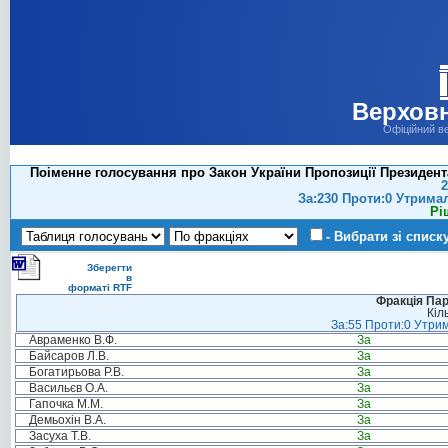
Верховн
Офіційний в
Поіменне голосування про Закон України Пропозиції Президента 
2
За:230 Проти:0 Утрима
Рі
- Вибрати зі списк
Зберегти
в
форматі RTF
Фракція Парт
Кіл
За:55 Проти:0 Утрим
Авраменко В.Ф.
За
Байсаров Л.В.
За
Богатирьова Р.В.
За
Васильєв О.А.
За
Гапочка М.М.
За
Демьохін В.А.
За
Засуха Т.В.
За