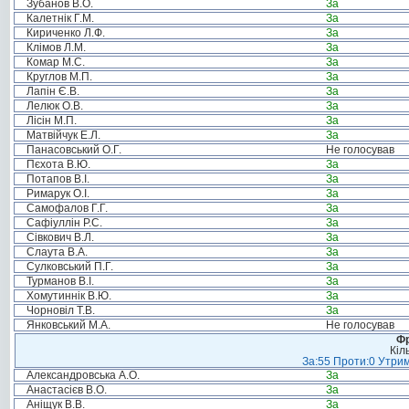
Зубанов В.О.
За
Калетнік Г.М.
За
Кириченко Л.Ф.
За
Клімов Л.М.
За
Комар М.С.
За
Круглов М.П.
За
Лапін Є.В.
За
Лелюк О.В.
За
Лісін М.П.
За
Матвійчук Е.Л.
За
Панасовський О.Г.
Не голосував
Пєхота В.Ю.
За
Потапов В.І.
За
Римарук О.І.
За
Самофалов Г.Г.
За
Сафіуллін Р.С.
За
Сівкович В.Л.
За
Слаута В.А.
За
Сулковський П.Г.
За
Турманов В.І.
За
Хомутиннік В.Ю.
За
Чорновіл Т.В.
За
Янковський М.А.
Не голосував
Фр
Кіл
За:55 Проти:0 Утрим
Александровська А.О.
За
Анастасієв В.О.
За
Аніщук В.В.
За