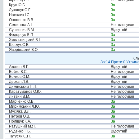
Кіроянц С.Г.
Не голосував
Крук Ю.Б.
За
Лукашук О.Г.
За
Насалик І.С.
За
Онопенко В.В.
За
Семинога А.І.
Не голосував
Сушкевич В.М.
Відсутній
Федорчук Я.П.
За
Хмельницький В.І.
За
Шевчук С.В.
За
Яворівський В.О.
За
Кіл
За:14 Проти:0 Утрима
Акопян В.Г.
Відсутній
Бойко В.С.
Не голосував
Волков О.М.
Відсутній
Деркач Л.В.
Відсутній
Димінський П.П.
Не голосував
Каратуманов О.Ю.
Не голосував
Литвин В.М.
Не голосував
Марченко О.В.
За
Миримський Л.Ю.
За
Мусіяка В.Л.
За
Петров О.В.
За
Поліщук К.А.
За
Ратушний М.Я.
Не голосував
Руденко Г.Б.
Відсутній
Татусяк С.П.
За