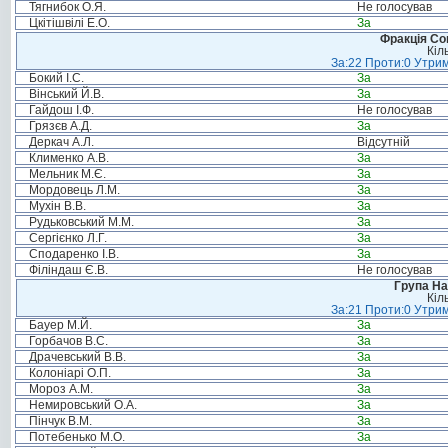
Тягнибок О.Я.
Не голосував
Цкітішвілі Е.О.
За
Фракція Соц
Кіл
За:22 Проти:0 Утрим
Бокий І.С.
За
Вінський Й.В.
За
Гайдош І.Ф.
Не голосував
Грязєв А.Д.
За
Деркач А.Л.
Відсутній
Клименко А.В.
За
Мельник М.Є.
За
Мордовець Л.М.
За
Мухін В.В.
За
Рудьковський М.М.
За
Сергієнко Л.Г.
За
Сподаренко І.В.
За
Філіндаш Є.В.
Не голосував
Група На
Кіл
За:21 Проти:0 Утрим
Бауер М.Й.
За
Горбачов В.С.
За
Драчевський В.В.
За
Колоніарі О.П.
За
Мороз А.М.
За
Немировський О.А.
За
Пінчук В.М.
За
Потебенько М.О.
За