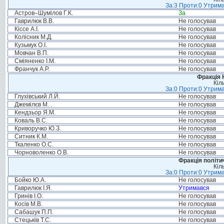
За:3 Проти:0 Утрима
Астров–Шумілов Г.К.
За
Гаврилюк В.В.
Не голосував
Кіссе А.І.
Не голосував
Колісник М.Д.
Не голосував
Кузьмук О.І.
Не голосував
Мовчан В.П.
Не голосував
Сміяненко І.М.
Не голосував
Франчук А.Р.
Не голосував
Фракція 
Кіл
За:0 Проти:0 Утрима
Глухівський Л.Й.
Не голосував
Джемілєв М. .
Не голосував
Кендзьор Я.М.
Не голосував
Коваль В.С.
Не голосував
Криворучко Ю.З.
Не голосував
Ситник К.М.
Не голосував
Ткаленко О.С.
Не голосував
Чорноволенко О.В.
Не голосував
Фракція політи
Кіл
За:0 Проти:0 Утрима
Бойко Ю.А.
Не голосував
Гаврилюк І.Я.
Утримався
Гринів І.О.
Не голосував
Косів М.В.
Не голосував
Сабашук П.П.
Не голосував
Стецьків Т.С.
Не голосував