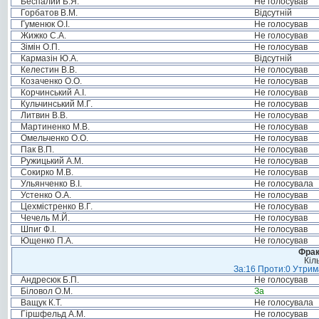
Беспалий Б.Я.
Не голосував
Горбатов В.М.
Відсутній
Гуменюк О.І.
Не голосував
Жижко С.А.
Не голосував
Зімін О.П.
Не голосував
Кармазін Ю.А.
Відсутній
Келестин В.В.
Не голосував
Козаченко О.О.
Не голосував
Корчинський А.І.
Не голосував
Кульчинський М.Г.
Не голосував
Литвин В.В.
Не голосував
Мартиненко М.В.
Не голосував
Омельченко О.О.
Не голосував
Пак В.П.
Не голосував
Ружицький А.М.
Не голосував
Сокирко М.В.
Не голосував
Ульянченко В.І.
Не голосувала
Устенко О.А.
Не голосував
Цехмістренко В.Г.
Не голосував
Чечель М.Й.
Не голосував
Шпиг Ф.І.
Не голосував
Ющенко П.А.
Не голосував
Фрак
Кіл
За:16 Проти:0 Утрима
Андресюк Б.П.
Не голосував
Біловол О.М.
За
Ващук К.Т.
Не голосувала
Гіршфельд А.М.
Не голосував