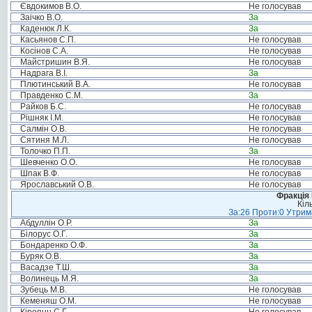
Євдокимов В.О.
Не голосував
Заічко В.О.
За
Каденюк Л.К.
За
Касьянов С.П.
Не голосував
Косінов С.А.
Не голосував
Майстришин В.Я.
Не голосував
Надрага В.І.
За
Плютинський В.А.
Не голосував
Правденко С.М.
За
Райков Б.С.
Не голосував
Рішняк І.М.
Не голосував
Салмін О.В.
Не голосував
Сятиня М.Л.
Не голосував
Толочко П.П.
За
Шевченко О.О.
Не голосував
Шпак В.Ф.
Не голосував
Ярославський О.В.
Не голосував
Фракція
Кіл
За:26 Проти:0 Утрима
Абдуллін О.Р.
За
Білорус О.Г.
За
Бондаренко О.Ф.
За
Буряк О.В.
За
Васадзе Т.Ш.
За
Волинець М.Я.
За
Зубець М.В.
Не голосував
Кеменяш О.М.
Не голосував