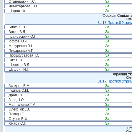
Станецький Г.С.
За
Чеботарьова Ю.С.
За
Шаров І.Ф.
За
Фракція Соціал-д
Кіл
За:18 Проти:0 Утрим
Блохін О.В.
За
Воюш В.Д.
За
Грановський О.Г.
За
Іоффе Ю.Я.
За
Мазуренко В.І.
За
Писаренко А.Г.
За
Прошкуратова Т.С.
За
Фікс Є.З.
За
Шепетін В.Л.
За
Шуфрич Н.І.
За
Фракція Ук
Кіл
За:17 Проти:0 Утрим
Асадчев В.М.
За
Гудима О.М.
За
Драч І.Ф.
За
Заєць І.О.
За
Манчуленко Г.М.
За
Олексіюк С.С.
За
Плющ І.С.
За
Ступак В.Ф.
За
Хмара С.І.
За
Гр
Кіл