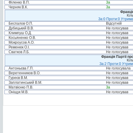
Філенко В.П.
За
Черняк В.К.
За
Фракція
Кіл
За:0 Проти:0 Утрима
Беспалов О.П.
Відсутній
Дубицький В.В.
Не голосував
Климпуш О.Д.
Не голосував
Косьяненко О.В.
Не голосував
Мокроусов А.О.
Не голосував
Ременюк О.І.
Не голосував
Сватков Л.Б.
Не голосував
Фракція Партії пр
Кіл
За:2 Проти:0 Утрим
Антоньєва Г.П.
Не голосувала
Веретенников В.О.
Не голосував
Гуреєв В.М.
Не голосував
Заплатинський В.М.
Не голосував
Матвієнко П.В.
За
Оніщук М.В.
Не голосував