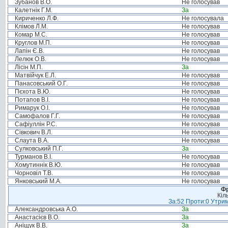
Зубанов В.О.
Не голосував
Калетнік Г.М.
За
Кириченко Л.Ф.
Не голосувала
Клімов Л.М.
Не голосував
Комар М.С.
Не голосував
Круглов М.П.
Не голосував
Лапін Є.В.
Не голосував
Лелюк О.В.
Не голосував
Лісін М.П.
За
Матвійчук Е.Л.
Не голосував
Панасовський О.Г.
Не голосував
Пєхота В.Ю.
Не голосував
Потапов В.І.
Не голосував
Римарук О.І.
Не голосував
Самофалов Г.Г.
Не голосував
Сафіуллін Р.С.
Не голосував
Сівкович В.Л.
Не голосував
Слаута В.А.
Не голосував
Сулковський П.Г.
За
Турманов В.І.
Не голосував
Хомутиннік В.Ю.
Не голосував
Чорновіл Т.В.
Не голосував
Янковський М.А.
Не голосував
Фр
Кіл
За:52 Проти:0 Утрим
Александровська А.О.
За
Анастасієв В.О.
За
Аніщук В.В.
За