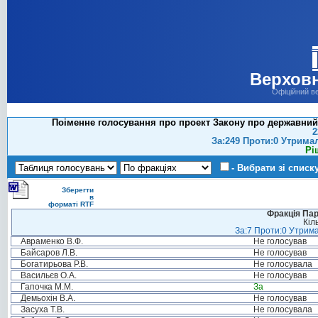
Верховн
Офіційний в
Поіменне голосування про проект Закону про державний 
2
За:249 Проти:0 Утрима
Рі
- Вибрати зі списк
Зберегти
в
форматі RTF
Фракція Парт
Кіл
За:7 Проти:0 Утрима
Авраменко В.Ф.
Не голосував
Байсаров Л.В.
Не голосував
Богатирьова Р.В.
Не голосувала
Васильєв О.А.
Не голосував
Гапочка М.М.
За
Демьохін В.А.
Не голосував
Засуха Т.В.
Не голосувала