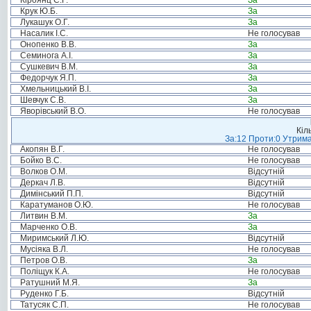
Кіроянц С.Г.
За
Крук Ю.Б.
За
Лукашук О.Г.
За
Насалик І.С.
Не голосував
Онопенко В.В.
За
Семинога А.І.
За
Сушкевич В.М.
За
Федорчук Я.П.
За
Хмельницький В.І.
За
Шевчук С.В.
За
Яворівський В.О.
Не голосував
Кіл
За:12 Проти:0 Утрима
Акопян В.Г.
Не голосував
Бойко В.С.
Не голосував
Волков О.М.
Відсутній
Деркач Л.В.
Відсутній
Димінський П.П.
Відсутній
Каратуманов О.Ю.
Не голосував
Литвин В.М.
За
Марченко О.В.
За
Миримський Л.Ю.
Відсутній
Мусіяка В.Л.
Не голосував
Петров О.В.
За
Поліщук К.А.
Не голосував
Ратушний М.Я.
За
Руденко Г.Б.
Відсутній
Татусяк С.П.
Не голосував