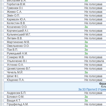
Беспалий Б.Я.
За
Горбатов В.М.
Не голосував
Гуменюк О.І.
Не голосував
Жижко С.А.
Не голосував
Зімін О.П.
Не голосував
Кармазін Ю.А.
Не голосував
Келестин В.В.
Не голосував
Козаченко О.О.
За
Корчинський А.І.
Не голосував
Кульчинський М.Г.
Не голосував
Литвин В.В.
Не голосував
Мартиненко М.В.
За
Омельченко О.О.
За
Пак В.П.
За
Ружицький А.М.
За
Сокирко М.В.
Не голосував
Ульянченко В.І.
Не голосувала
Устенко О.А.
Не голосував
Цехмістренко В.Г.
Не голосував
Чечель М.Й.
За
Шпиг Ф.І.
Не голосував
Ющенко П.А.
Не голосував
Фрак
Кіл
За:33 Проти:0 Утрим
Андресюк Б.П.
Не голосував
Біловол О.М.
За
Ващук К.Т.
За
Гіршфельд А.М.
Не голосував