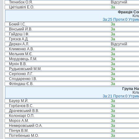
Тягнибок О.Я.
Відсутній
Цкітішвілі Е.О.
За
Фракція Соц
Кіл
За:25 Проти:0 Утрим
Бокий І.С.
За
Вінський Й.В.
За
Гайдош І.Ф.
За
Грязєв А.Д.
За
Деркач А.Л.
Відсутній
Клименко А.В.
За
Мельник М.Є.
За
Мордовець Л.М.
За
Мухін В.В.
За
Рудьковський М.М.
За
Сергієнко Л.Г.
За
Сподаренко І.В.
За
Філіндаш Є.В.
За
Група На
Кіл
За:21 Проти:0 Утрим
Бауер М.Й.
За
Горбачов В.С.
За
Драчевський В.В.
За
Колоніарі О.П.
За
Мороз А.М.
За
Немировський О.А.
За
Пінчук В.М.
За
Потебенько М.О.
За