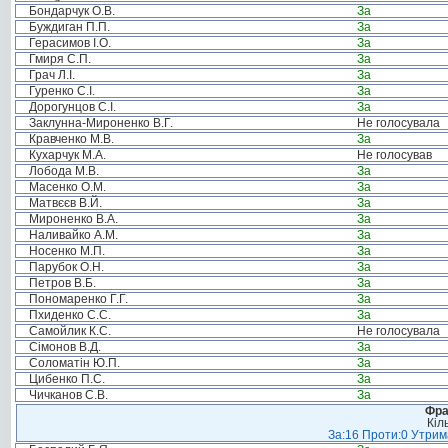
Бондарчук О.В.
За
Буждиган П.П.
За
Герасимов І.О.
За
Гмиря С.П.
За
Грач Л.І.
За
Гуренко С.І.
За
Дорогунцов С.І.
За
Заклунна-Мироненко В.Г.
Не голосувала
Кравченко М.В.
За
Кухарчук М.А.
Не голосував
Лобода М.В.
За
Масенко О.М.
За
Матвєєв В.Й.
За
Мироненко В.А.
За
Наливайко А.М.
За
Носенко М.П.
За
Парубок О.Н.
За
Петров В.Б.
За
Пономаренко Г.Г.
За
Пхиденко С.С.
За
Самойлик К.С.
Не голосувала
Сімонов В.Д.
За
Соломатін Ю.П.
За
Цибенко П.С.
За
Чичканов С.В.
За
Фра
Кіл
За:16 Проти:0 Утрима