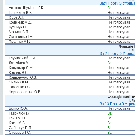
За:4 Проти:0 Утрима
Астров–Шумілов Г.К.
За
Гаврилюк В.В.
Не голосував
Кіссе А.І.
Не голосував
Колісник М.Д.
Не голосував
Кузьмук О.І.
Не голосував
Мовчан В.П.
Не голосував
Сміяненко І.М.
Не голосував
Франчук А.Р.
Не голосував
Фракція 
Кіл
За:2 Проти:0 Утрима
Глухівський Л.Й.
Не голосував
Джемілєв М. .
За
Кендзьор Я.М.
Не голосував
Коваль В.С.
Не голосував
Криворучко Ю.З.
Не голосував
Ситник К.М.
Не голосував
Ткаленко О.С.
Не голосував
Чорноволенко О.В.
Не голосував
Фракція політи
Кіл
За:13 Проти:0 Утрим
Бойко Ю.А.
Не голосував
Гаврилюк І.Я.
За
Гринів І.О.
За
Косів М.В.
За
Сабашук П.П.
За
Стецьків Т.С.
За