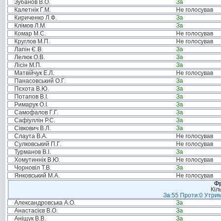
Зубанов В.О.
За
Калетнік Г.М.
Не голосував
Кириченко Л.Ф.
За
Клімов Л.М.
За
Комар М.С.
Не голосував
Круглов М.П.
Не голосував
Лапін Є.В.
За
Лелюк О.В.
За
Лісін М.П.
За
Матвійчук Е.Л.
Не голосував
Панасовський О.Г.
За
Пєхота В.Ю.
За
Потапов В.І.
За
Римарук О.І.
За
Самофалов Г.Г.
За
Сафіуллін Р.С.
За
Сівкович В.Л.
За
Слаута В.А.
Не голосував
Сулковський П.Г.
Не голосував
Турманов В.І.
За
Хомутиннік В.Ю.
Не голосував
Чорновіл Т.В.
За
Янковський М.А.
Не голосував
Фр
Кіл
За:55 Проти:0 Утрим
Александровська А.О.
За
Анастасієв В.О.
За
Аніщук В.В.
За