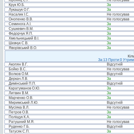
Кіроянц С.Г.
Не голосував
Крук Ю.Б.
За
Лукашук О.Г.
За
Насалик І.С.
Не голосував
Онопенко В.В.
Не голосував
Семинога А.І.
За
Сушкевич В.М.
За
Федорчук Я.П.
За
Хмельницький В.І.
За
Шевчук С.В.
За
Яворівський В.О.
За
Кіл
За:13 Проти:0 Утрима
Акопян В.Г.
Відсутній
Бойко В.С.
Не голосував
Волков О.М.
Відсутній
Деркач Л.В.
За
Димінський П.П.
Відсутній
Каратуманов О.Ю.
За
Литвин В.М.
За
Марченко О.В.
За
Миримський Л.Ю.
Відсутній
Мусіяка В.Л.
Не голосував
Петров О.В.
За
Поліщук К.А.
За
Ратушний М.Я.
Не голосував
Руденко Г.Б.
Відсутній
Татусяк С.П.
За