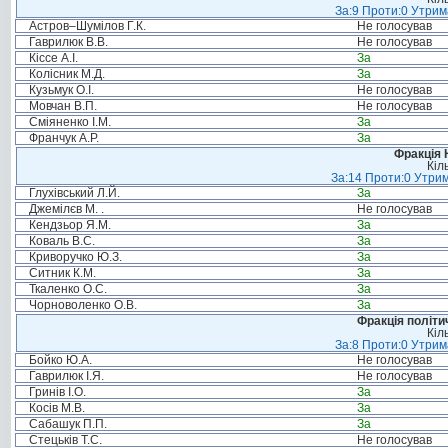
За:9 Проти:0 Утрим
Астров–Шумілов Г.К.
Не голосував
Гаврилюк В.В.
Не голосував
Кіссе А.І.
За
Колісник М.Д.
За
Кузьмук О.І.
Не голосував
Мовчан В.П.
Не голосував
Сміяненко І.М.
За
Франчук А.Р.
За
Фракція 
Кіл
За:14 Проти:0 Утрим
Глухівський Л.Й.
За
Джемілєв М. .
Не голосував
Кендзьор Я.М.
За
Коваль В.С.
За
Криворучко Ю.З.
За
Ситник К.М.
За
Ткаленко О.С.
За
Чорноволенко О.В.
За
Фракція політи
Кіл
За:8 Проти:0 Утрим
Бойко Ю.А.
Не голосував
Гаврилюк І.Я.
Не голосував
Гринів І.О.
За
Косів М.В.
За
Сабашук П.П.
За
Стецьків Т.С.
Не голосував