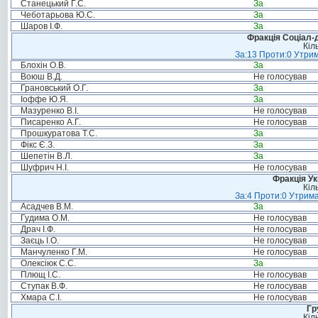
Станецький Г.С.
За
Чеботарьова Ю.С.
За
Шаров І.Ф.
За
Фракція Соціал-д
Кіл
За:13 Проти:0 Утрим
Блохін О.В.
За
Воюш В.Д.
Не голосував
Грановський О.Г.
За
Іоффе Ю.Я.
За
Мазуренко В.І.
Не голосував
Писаренко А.Г.
Не голосував
Прошкуратова Т.С.
За
Фікс Є.З.
За
Шепетін В.Л.
За
Шуфрич Н.І.
Не голосував
Фракція Ук
Кіл
За:4 Проти:0 Утрима
Асадчев В.М.
За
Гудима О.М.
Не голосував
Драч І.Ф.
Не голосував
Заєць І.О.
Не голосував
Манчуленко Г.М.
Не голосував
Олексіюк С.С.
За
Плющ І.С.
Не голосував
Ступак В.Ф.
Не голосував
Хмара С.І.
Не голосував
Гр
Кіл