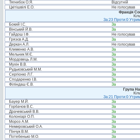
Тягнибок О.Я.
Відсутній
Цкітішвілі Е.О.
Не голосував
Фракція Соц
Кіл
За:23 Проти:0 Утрим
Бокий І.С.
За
Вінський Й.В.
За
Гайдош І.Ф.
Не голосував
Грязєв А.Д.
За
Деркач А.Л.
Не голосував
Клименко А.В.
За
Мельник М.Є.
За
Мордовець Л.М.
За
Мухін В.В.
За
Рудьковський М.М.
За
Сергієнко Л.Г.
За
Сподаренко І.В.
За
Філіндаш Є.В.
За
Група На
Кіл
За:21 Проти:0 Утрим
Бауер М.Й.
За
Горбачов В.С.
За
Драчевський В.В.
За
Колоніарі О.П.
За
Мороз А.М.
За
Немировський О.А.
За
Пінчук В.М.
За
Потебенько М.О.
За