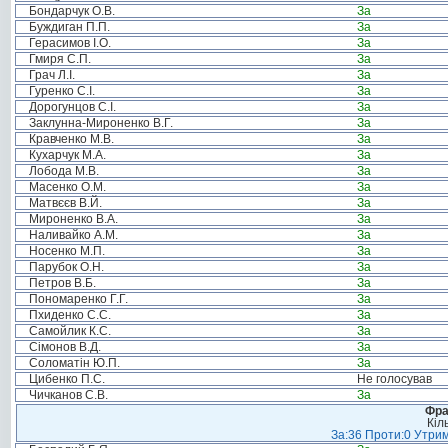
Бондарчук О.В.
За
Буждиган П.П.
За
Герасимов І.О.
За
Гмиря С.П.
За
Грач Л.І.
За
Гуренко С.І.
За
Дорогунцов С.І.
За
Заклунна-Мироненко В.Г.
За
Кравченко М.В.
За
Кухарчук М.А.
За
Лобода М.В.
За
Масенко О.М.
За
Матвєєв В.Й.
За
Мироненко В.А.
За
Наливайко А.М.
За
Носенко М.П.
За
Парубок О.Н.
За
Петров В.Б.
За
Пономаренко Г.Г.
За
Пхиденко С.С.
За
Самойлик К.С.
За
Сімонов В.Д.
За
Соломатін Ю.П.
За
Цибенко П.С.
Не голосував
Чичканов С.В.
За
Фра
Кіл
За:36 Проти:0 Утрим