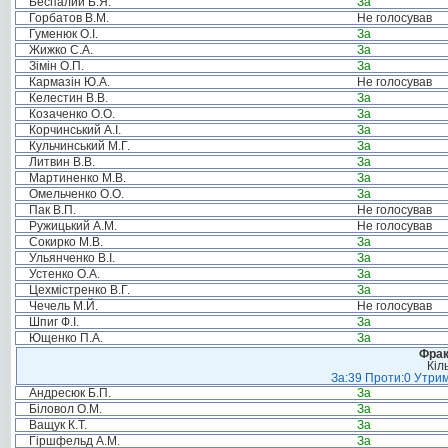
Беспалий Б.Я.
За
Горбатов В.М.
Не голосував
Гуменюк О.І.
За
Жижко С.А.
За
Зімін О.П.
За
Кармазін Ю.А.
Не голосував
Келестин В.В.
За
Козаченко О.О.
За
Корчинський А.І.
За
Кульчинський М.Г.
За
Литвин В.В.
За
Мартиненко М.В.
За
Омельченко О.О.
За
Пак В.П.
Не голосував
Ружицький А.М.
Не голосував
Сокирко М.В.
За
Ульянченко В.І.
За
Устенко О.А.
За
Цехмістренко В.Г.
За
Чечель М.Й.
Не голосував
Шпиг Ф.І.
За
Ющенко П.А.
За
Фрак
Кіл
За:39 Проти:0 Утрим
Андресюк Б.П.
За
Біловол О.М.
За
Ващук К.Т.
За
Гіршфельд А.М.
За