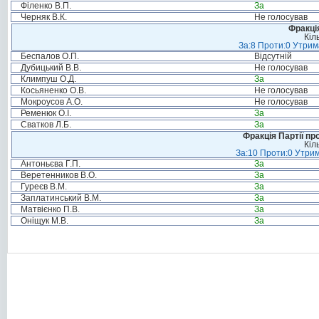
Філенко В.П.
За
Черняк В.К.
Не голосував
Фракція
Кіл
За:8 Проти:0 Утрим
Беспалов О.П.
Відсутній
Дубицький В.В.
Не голосував
Климпуш О.Д.
За
Косьяненко О.В.
Не голосував
Мокроусов А.О.
Не голосував
Ременюк О.І.
За
Сватков Л.Б.
За
Фракція Партії пр
Кіл
За:10 Проти:0 Утрим
Антоньєва Г.П.
За
Веретенников В.О.
За
Гуреєв В.М.
За
Заплатинський В.М.
За
Матвієнко П.В.
За
Оніщук М.В.
За