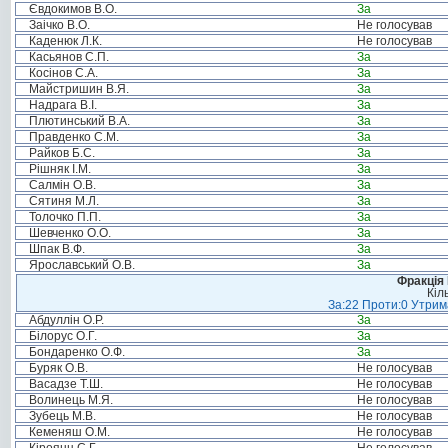
Євдокимов В.О.
За
Заічко В.О.
Не голосував
Каденюк Л.К.
Не голосував
Касьянов С.П.
За
Косінов С.А.
За
Майстришин В.Я.
За
Надрага В.І.
За
Плютинський В.А.
За
Правденко С.М.
За
Райков Б.С.
За
Рішняк І.М.
За
Салмін О.В.
За
Сятиня М.Л.
За
Толочко П.П.
За
Шевченко О.О.
За
Шпак В.Ф.
За
Ярославський О.В.
За
Фракція
Кіл
За:22 Проти:0 Утрима
Абдуллін О.Р.
За
Білорус О.Г.
За
Бондаренко О.Ф.
За
Буряк О.В.
Не голосував
Васадзе Т.Ш.
Не голосував
Волинець М.Я.
Не голосував
Зубець М.В.
Не голосував
Кеменяш О.М.
Не голосував