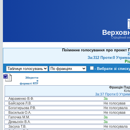
Верховн
Офіційний в
Поіменне голосування про проект П
2
За:312 Проти:0 Утрима
Рі
- Вибрати зі списк
Зберегти
в
форматі RTF
Фракція Парт
Кіл
За:37 Проти:0 Утрима
Авраменко В.Ф.
За
Байсаров Л.В.
Не голосував
Богатирьова Р.В.
Не голосувала
Васильєв О.А.
Не голосував
Гапочка М.М.
За
Демьохін В.А.
За
Засуха Т.В.
Не голосувала