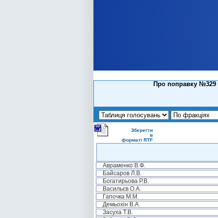
Про поправку №329 н
Зберегти
в
форматі RTF
Авраменко В.Ф.
Байсаров Л.В.
Богатирьова Р.В.
Васильєв О.А.
Гапочка М.М.
Демьохін В.А.
Засуха Т.В.