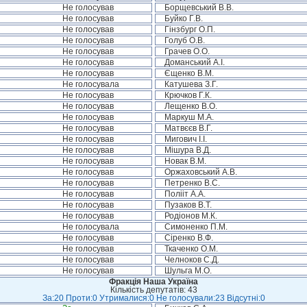
Не голосував
Борщевський В.В.
Не голосував
Буйко Г.В.
Не голосував
Гінзбург О.П.
Не голосував
Голуб О.В.
Не голосував
Грачев О.О.
Не голосував
Доманський А.І.
Не голосував
Єщенко В.М.
Не голосувала
Катушева З.Г.
Не голосував
Крючков Г.К.
Не голосував
Лещенко В.О.
Не голосував
Маркуш М.А.
Не голосував
Матвєєв В.Г.
Не голосував
Мигович І.І.
Не голосував
Мішура В.Д.
Не голосував
Новак В.М.
Не голосував
Оржаховський А.В.
Не голосував
Петренко В.С.
Не голосував
Полііт А.А.
Не голосував
Пузаков В.Т.
Не голосував
Родіонов М.К.
Не голосувала
Симоненко П.М.
Не голосував
Сіренко В.Ф.
Не голосував
Ткаченко О.М.
Не голосував
Челноков С.Д.
Не голосував
Шульга М.О.
Фракція Наша Україна
Кількість депутатів: 43
За:20 Проти:0 Утрималися:0 Не голосували:23 Відсутні:0