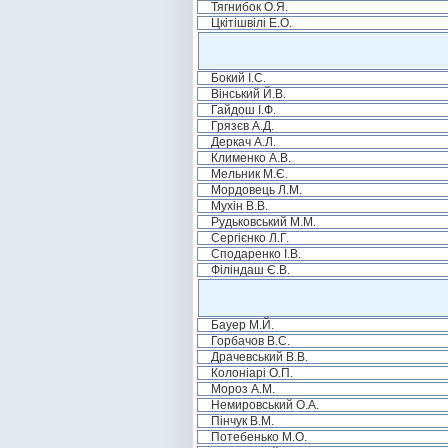
Тягнибок О.Я.
Цкітішвілі Е.О.
Бокий І.С.
Вінський Й.В.
Гайдош І.Ф.
Грязєв А.Д.
Деркач А.Л.
Клименко А.В.
Мельник М.Є.
Мордовець Л.М.
Мухін В.В.
Рудьковський М.М.
Сергієнко Л.Г.
Сподаренко І.В.
Філіндаш Є.В.
Бауер М.Й.
Горбачов В.С.
Драчевський В.В.
Колоніарі О.П.
Мороз А.М.
Немировський О.А.
Пінчук В.М.
Потебенько М.О.