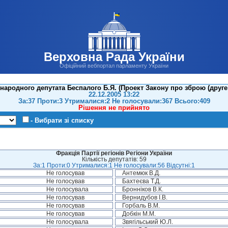
Верховна Рада України
Офіційний вебпортал парламенту України
ародного депутата Беспалого Б.Я. (Проект Закону про зброю (друге 
22.12.2005 13:22
За:37 Проти:3 Утрималися:2 Не голосували:367 Всього:409
Рішення не прийнято
- Вибрати зі списку
Фракція Партії регіонів Регіони України
Кількість депутатів: 59
За:1 Проти:0 Утрималися:1 Не голосували:56 Відсутні:1
Не голосував
Антемюк В.Д.
Не голосував
Бахтеєва Т.Д.
Не голосувала
Бронніков В.К.
Не голосував
Вернидубов І.В.
Не голосував
Горбаль В.М.
Не голосував
Добкін М.М.
Не голосувала
Звягільський Ю.Л.