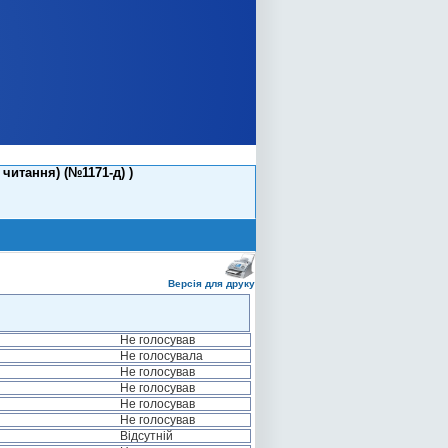
читання) (№1171-д) )
Версія для друку
Не голосував
Не голосувала
Не голосував
Не голосував
Не голосував
Не голосував
Відсутній