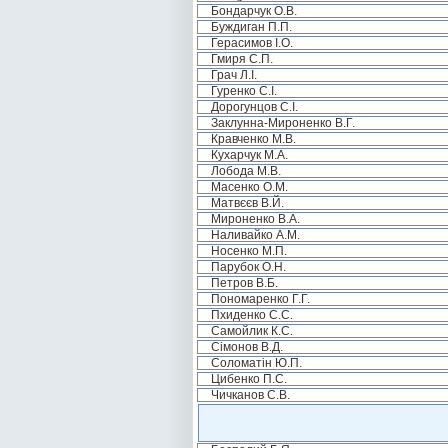
Бондарчук О.В.
Буждиган П.П.
Герасимов І.О.
Гмиря С.П.
Грач Л.І.
Гуренко С.І.
Дорогунцов С.І.
Заклунна-Мироненко В.Г.
Кравченко М.В.
Кухарчук М.А.
Лобода М.В.
Масенко О.М.
Матвєєв В.Й.
Мироненко В.А.
Наливайко А.М.
Носенко М.П.
Парубок О.Н.
Петров В.Б.
Пономаренко Г.Г.
Пхиденко С.С.
Самойлик К.С.
Сімонов В.Д.
Соломатін Ю.П.
Цибенко П.С.
Чичканов С.В.