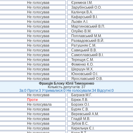
Не голосував
Єремеєв І.М.
Не голосував
Зарубінський О.О.
Не голосував
Калінчук В.А.
Не голосував
Кафарський В.І.
Не голосував
Льовін А.І.
Не голосував
Мартиновський В.П.
Не голосував
Олуйко В.М.
Не голосував
Поплавський М.М.
Не голосував
Развадовський В.Й.
Не голосував
Ратушняк С.М.
Не голосував
Савицький В.В.
Не голосував
Самоплавський В.І.
Не голосував
Терещук С.М.
Не голосував
Фоменко К.О.
Не голосував
Шершун М.Х.
Не голосував
Юхновський О.І.
Не голосував
Ярославський О.В.
Фракція Блоку Юлії Тимошенко
Кількість депутатів: 37
За:0 Проти:3 Утрималися:0 Не голосували:34 Відсутні:0
Не голосував
Баграєв М.Г.
Проти
Бірюк Л.В.
Не голосувала
Борзих О.І.
Не голосував
Буряк С.В.
Не голосував
Веревський А.М.
Не голосував
Гладій М.В.
Не голосував
Зубов В.С.
Не голосував
Кирильчук Є.І.