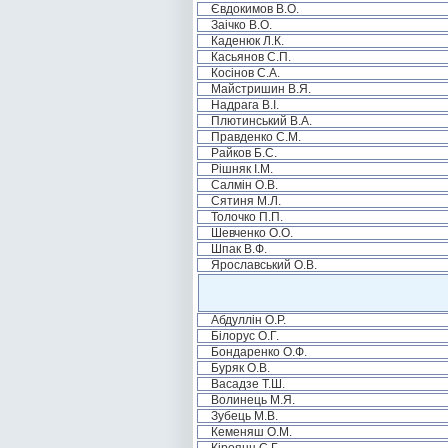
Євдокимов В.О.
Заічко В.О.
Каденюк Л.К.
Касьянов С.П.
Косінов С.А.
Майстришин В.Я.
Надрага В.І.
Плютинський В.А.
Правденко С.М.
Райков Б.С.
Рішняк І.М.
Салмін О.В.
Сятиня М.Л.
Толочко П.П.
Шевченко О.О.
Шпак В.Ф.
Ярославський О.В.
Абдуллін О.Р.
Білорус О.Г.
Бондаренко О.Ф.
Буряк О.В.
Васадзе Т.Ш.
Волинець М.Я.
Зубець М.В.
Кеменяш О.М.