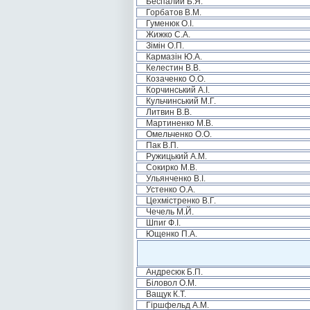
Беспалий Б.Я.
Горбатов В.М.
Гуменюк О.І.
Жижко С.А.
Зімін О.П.
Кармазін Ю.А.
Келестин В.В.
Козаченко О.О.
Корчинський А.І.
Кульчинський М.Г.
Литвин В.В.
Мартиненко М.В.
Омельченко О.О.
Пак В.П.
Ружицький А.М.
Сокирко М.В.
Ульянченко В.І.
Устенко О.А.
Цехмістренко В.Г.
Чечель М.Й.
Шпиг Ф.І.
Ющенко П.А.
Андресюк Б.П.
Біловол О.М.
Ващук К.Т.
Гіршфельд А.М.