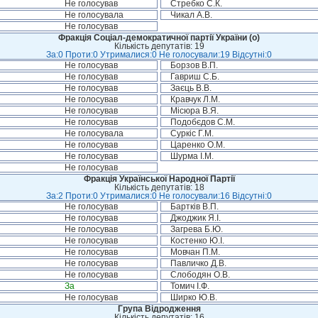
Не голосував
Стребко С.К.
Не голосувала
Чикал А.В.
Не голосував
Фракція Соціал-демократичної партії України (о)
Кількість депутатів: 19
За:0 Проти:0 Утрималися:0 Не голосували:19 Відсутні:0
Не голосував
Борзов В.П.
Не голосував
Гавриш С.Б.
Не голосував
Заєць В.В.
Не голосував
Кравчук Л.М.
Не голосував
Місюра В.Я.
Не голосував
Подобєдов С.М.
Не голосувала
Суркіс Г.М.
Не голосував
Царенко О.М.
Не голосував
Шурма І.М.
Не голосував
Фракція Української Народної Партії
Кількість депутатів: 18
За:2 Проти:0 Утрималися:0 Не голосували:16 Відсутні:0
Не голосував
Бартків В.П.
Не голосував
Джоджик Я.І.
Не голосував
Загрева Б.Ю.
Не голосував
Костенко Ю.І.
Не голосував
Мовчан П.М.
Не голосував
Павличко Д.В.
Не голосував
Слободян О.В.
За
Томич І.Ф.
Не голосував
Ширко Ю.В.
Група Відродження
Кількість депутатів: 16