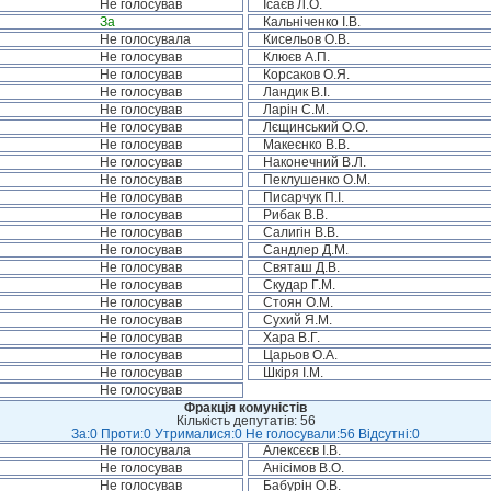
Не голосував
Ісаєв Л.О.
За
Кальніченко І.В.
Не голосувала
Кисельов О.В.
Не голосував
Клюєв А.П.
Не голосував
Корсаков О.Я.
Не голосував
Ландик В.І.
Не голосував
Ларін С.М.
Не голосував
Лєщинський О.О.
Не голосував
Макеєнко В.В.
Не голосував
Наконечний В.Л.
Не голосував
Пеклушенко О.М.
Не голосував
Писарчук П.І.
Не голосував
Рибак В.В.
Не голосував
Салигін В.В.
Не голосував
Сандлер Д.М.
Не голосував
Святаш Д.В.
Не голосував
Скудар Г.М.
Не голосував
Стоян О.М.
Не голосував
Сухий Я.М.
Не голосував
Хара В.Г.
Не голосував
Царьов О.А.
Не голосував
Шкіря І.М.
Не голосував
Фракція комуністів
Кількість депутатів: 56
За:0 Проти:0 Утрималися:0 Не голосували:56 Відсутні:0
Не голосувала
Алексєєв І.В.
Не голосував
Анісімов В.О.
Не голосував
Бабурін О.В.