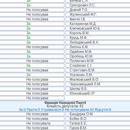
За
Бичков С.А.
За
Григорович Л.С.
Не голосував
Довгий Т.О.
Не голосував
Жулинський М.Г.
Не голосував
Іванчо І.В.
За
Катеринчук М.Д.
За
Ключковський Ю.Б.
За
Король В.М.
За
Круць М.Ф.
За
Лебедівський В.А.
Не голосував
Ляпіна К.М.
За
Одайник М.М.
За
Оробець Ю.М.
Не голосував
Полянчич М.М.
За
Слабенко С.І.
Не голосував
Стретович В.М.
За
Усаченко Л.М.
Не голосував
Фіалковський В.О.
Не голосував
Черновецький Л.М.
Не голосував
Шкляр В.Б.
Не голосував
Юхновський І.Р.
Не голосував
Фракція Народної Партії
Кількість депутатів: 42
За:0 Проти:0 Утрималися:0 Не голосували:42 Відсутні:0
Не голосував
Бандурка О.М.
Не голосував
Бойко В.О.
Не голосувала
Галієв Е.Е.
Не голосував
Гуров В.М.