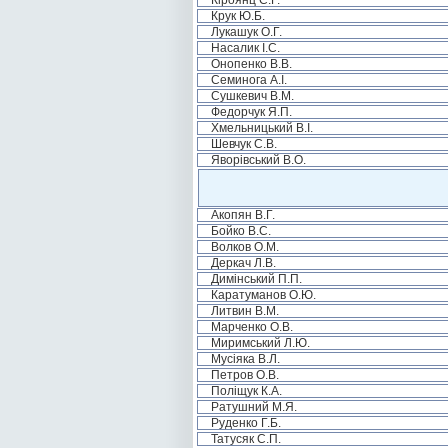
Кіроянц С.Г.
Крук Ю.Б.
Лукашук О.Г.
Насалик І.С.
Онопенко В.В.
Семинога А.І.
Сушкевич В.М.
Федорчук Я.П.
Хмельницький В.І.
Шевчук С.В.
Яворівський В.О.
Акопян В.Г.
Бойко В.С.
Волков О.М.
Деркач Л.В.
Димінський П.П.
Каратуманов О.Ю.
Литвин В.М.
Марченко О.В.
Миримський Л.Ю.
Мусіяка В.Л.
Петров О.В.
Поліщук К.А.
Ратушний М.Я.
Руденко Г.Б.
Татусяк С.П.