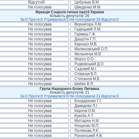
Відсутній
Цибулько В.М.
Не голосував
Шведенко М.М.
Фракція Соціалістичної партії України
Кількість депутатів: 26
За:0 Проти:0 Утрималися:0 Не голосували:26 Відсутні:0
Не голосував
Вернигора Л.М.
Не голосував
Гадяцький Л.М.
Не голосував
Гармаш Г.Ф.
Не голосував
Дашутін Г.П.
Не голосував
Карнаух М.В.
Не голосував
Малиновський О.П.
Не голосував
Мельничук М.В.
Не голосував
Мороз О.О.
Не голосував
Рудковський Д.О.
Не голосував
Садовий М.І.
Не голосував
Співачук В.Л.
Не голосував
Степанов М.В.
Не голосував
Шибко В.Я.
Група Народного блоку Литвина
Кількість депутатів: 21
За:0 Проти:0 Утрималися:0 Не голосували:21 Відсутні:0
Не голосував
Бондаренко Г.І.
Не голосував
Давидова Л.І.
Не голосував
Карпов О.М.
Не голосував
Кукоба А.Т.
Не голосував
Мхітарян Н.М.
Не голосував
Нощенко М.П.
Не голосував
Полякова Л.Є.
Не голосував
Раханський А.В.