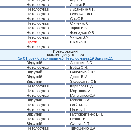
Не голосував
Корж В.Т.
Не голосував
Левцун В.І.
Не голосував
Лук'яненко Л.Г.
Не голосував
Омельченко Г.О.
Не голосував
Сас С.В.
Не голосував
Сінченко С.Г.
Не голосував
Таран В.В.
Не голосував
Фельдман О.Б.
Не голосував
Чичков В.М.
Проти
Шкіль А.В.
Не голосував
Позафракційні
Кількість депутатів: 34
За:0 Проти:0 Утрималися:0 Не голосували:19 Відсутні:15
Відсутній
Альошин В.Б.
Не голосував
Бубка С.Н.
Відсутній
Гошовський В.С.
Відсутній
Дзонь В.М.
Відсутній
Задорожній О.В.
Не голосував
Кириллов В.Д.
Не голосував
Мартинюк А.І.
Не голосував
Матвієнков С.А.
Відсутній
Мойсик В.Р.
Не голосував
Олійник Б.І.
Не голосував
Плохой І.І.
Відсутній
Пустовойтенко В.П.
Не голосував
Резнік І.Й.
Відсутній
Супрун Л.П.
Не голосував
Тимошенко В.А.