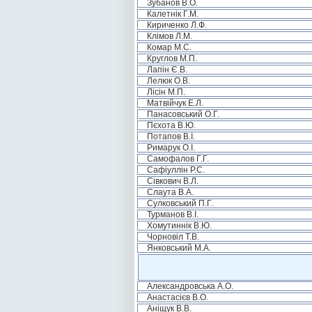
Зубанов В.О.
Калетнік Г.М.
Кириченко Л.Ф.
Клімов Л.М.
Комар М.С.
Круглов М.П.
Лапін Є.В.
Лелюк О.В.
Лісін М.П.
Матвійчук Е.Л.
Панасовський О.Г.
Пєхота В.Ю.
Потапов В.І.
Римарук О.І.
Самофалов Г.Г.
Сафіуллін Р.С.
Сівкович В.Л.
Слаута В.А.
Сулковський П.Г.
Турманов В.І.
Хомутиннік В.Ю.
Чорновіл Т.В.
Янковський М.А.
Александровська А.О.
Анастасієв В.О.
Аніщук В.В.