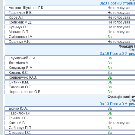
За:3 Проти:0 Утрима
Астров–Шумілов Г.К.
Не голосував
Гаврилюк В.В.
Не голосував
Кіссе А.І.
Не голосував
Колісник М.Д.
Не голосував
Кузьмук О.І.
Не голосував
Мовчан В.П.
Не голосував
Сміяненко І.М.
За
Франчук А.Р.
Не голосував
Фракція 
Кіл
За:16 Проти:0 Утрим
Глухівський Л.Й.
За
Джемілєв М. .
За
Кендзьор Я.М.
За
Коваль В.С.
За
Криворучко Ю.З.
За
Ситник К.М.
За
Ткаленко О.С.
За
Чорноволенко О.В.
За
Фракція політи
Кіл
За:13 Проти:0 Утрим
Бойко Ю.А.
За
Гаврилюк І.Я.
За
Гринів І.О.
За
Косів М.В.
Не голосував
Сабашук П.П.
За
Стецьків Т.С.
За