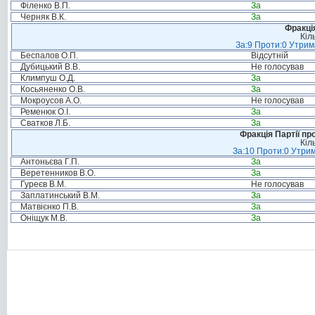
Філенко В.П.
За
Черняк В.К.
За
Фракція
Кіл
За:9 Проти:0 Утрим
Беспалов О.П.
Відсутній
Дубицький В.В.
Не голосував
Климпуш О.Д.
За
Косьяненко О.В.
За
Мокроусов А.О.
Не голосував
Ременюк О.І.
За
Сватков Л.Б.
За
Фракція Партії пр
Кіл
За:10 Проти:0 Утрим
Антоньєва Г.П.
За
Веретенников В.О.
За
Гуреєв В.М.
Не голосував
Заплатинський В.М.
За
Матвієнко П.В.
За
Оніщук М.В.
За