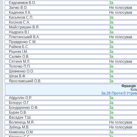
Євдокимов В.О.
За
Заічко В.О.
Не голосував
Каденюк Л.К.
Не голосував
Касьянов С.П.
За
Косінов С.А.
За
Майстришин В.Я.
За
Надрага В.І.
За
Плютинський В.А.
Не голосував
Правденко С.М.
За
Райков Б.С.
За
Рішняк І.М.
За
Салмін О.В.
За
Сятиня М.Л.
Не голосував
Толочко П.П.
За
Шевченко О.О.
За
Шпак В.Ф.
За
Ярославський О.В.
За
Фракція
Кіл
За:28 Проти:0 Утрим
Абдуллін О.Р.
За
Білорус О.Г.
За
Бондаренко О.Ф.
За
Буряк О.В.
За
Васадзе Т.Ш.
За
Волинець М.Я.
Не голосував
Зубець М.В.
Не голосував
Кеменяш О.М.
За