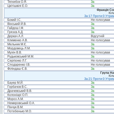
Тягнибок О.Я.
За
Цкітішвілі Е.О.
За
Фракція Соц
Кіл
За:17 Проти:0 Утрим
Бокий І.С.
Не голосував
Вінський Й.В.
За
Гайдош І.Ф.
За
Грязєв А.Д.
За
Деркач А.Л.
Відсутній
Клименко А.В.
Не голосував
Мельник М.Є.
За
Мордовець Л.М.
За
Мухін В.В.
Не голосував
Рудьковський М.М.
За
Сергієнко Л.Г.
Не голосував
Сподаренко І.В.
Не голосував
Філіндаш Є.В.
За
Група На
Кіл
За:21 Проти:0 Утрим
Бауер М.Й.
За
Горбачов В.С.
За
Драчевський В.В.
За
Колоніарі О.П.
За
Мороз А.М.
За
Немировський О.А.
За
Пінчук В.М.
За
Потебенько М.О.
За