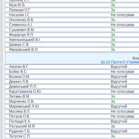
Кіроянц С.Г.
За
Крук Ю.Б.
За
Лукашук О.Г.
За
Насалик І.С.
Не голосував
Онопенко В.В.
За
Семинога А.І.
Не голосував
Сушкевич В.М.
За
Федорчук Я.П.
За
Хмельницький В.І.
За
Шевчук С.В.
За
Яворівський В.О.
За
Кіл
За:10 Проти:0 Утрима
Акопян В.Г.
Відсутній
Бойко В.С.
Не голосував
Волков О.М.
Відсутній
Деркач Л.В.
Відсутній
Димінський П.П.
Відсутній
Каратуманов О.Ю.
Не голосував
Литвин В.М.
За
Марченко О.В.
За
Миримський Л.Ю.
Відсутній
Мусіяка В.Л.
Не голосував
Петров О.В.
Не голосував
Поліщук К.А.
Відсутній
Ратушний М.Я.
За
Руденко Г.Б.
Відсутній
Татусяк С.П.
За