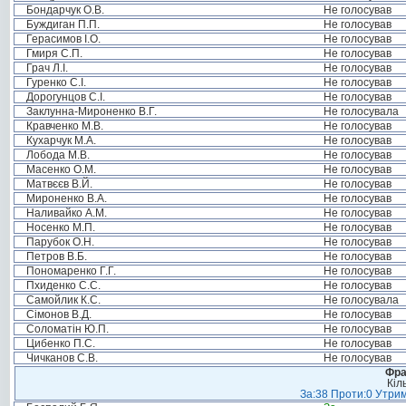
Бондарчук О.В.
Не голосував
Буждиган П.П.
Не голосував
Герасимов І.О.
Не голосував
Гмиря С.П.
Не голосував
Грач Л.І.
Не голосував
Гуренко С.І.
Не голосував
Дорогунцов С.І.
Не голосував
Заклунна-Мироненко В.Г.
Не голосувала
Кравченко М.В.
Не голосував
Кухарчук М.А.
Не голосував
Лобода М.В.
Не голосував
Масенко О.М.
Не голосував
Матвєєв В.Й.
Не голосував
Мироненко В.А.
Не голосував
Наливайко А.М.
Не голосував
Носенко М.П.
Не голосував
Парубок О.Н.
Не голосував
Петров В.Б.
Не голосував
Пономаренко Г.Г.
Не голосував
Пхиденко С.С.
Не голосував
Самойлик К.С.
Не голосувала
Сімонов В.Д.
Не голосував
Соломатін Ю.П.
Не голосував
Цибенко П.С.
Не голосував
Чичканов С.В.
Не голосував
Фра
Кіл
За:38 Проти:0 Утрим