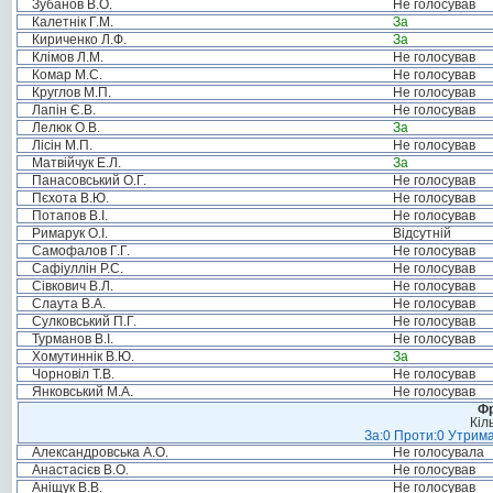
Зубанов В.О.
Не голосував
Калетнік Г.М.
За
Кириченко Л.Ф.
За
Клімов Л.М.
Не голосував
Комар М.С.
Не голосував
Круглов М.П.
Не голосував
Лапін Є.В.
Не голосував
Лелюк О.В.
За
Лісін М.П.
Не голосував
Матвійчук Е.Л.
За
Панасовський О.Г.
Не голосував
Пєхота В.Ю.
Не голосував
Потапов В.І.
Не голосував
Римарук О.І.
Відсутній
Самофалов Г.Г.
Не голосував
Сафіуллін Р.С.
Не голосував
Сівкович В.Л.
Не голосував
Слаута В.А.
Не голосував
Сулковський П.Г.
Не голосував
Турманов В.І.
Не голосував
Хомутиннік В.Ю.
За
Чорновіл Т.В.
Не голосував
Янковський М.А.
Не голосував
Фр
Кіл
За:0 Проти:0 Утрима
Александровська А.О.
Не голосувала
Анастасієв В.О.
Не голосував
Аніщук В.В.
Не голосував