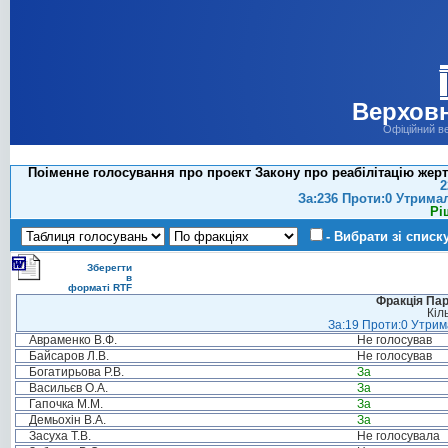
Верховн
Офіційний в
Поіменне голосування про проект Закону про реабілітацію жертв
2
За:236 Проти:0 Утрима
Рі
- Вибрати зі списк
Зберегти
в
форматі RTF
Фракція Парт
Кіл
За:19 Проти:0 Утрима
Авраменко В.Ф.
Не голосував
Байсаров Л.В.
Не голосував
Богатирьова Р.В.
За
Васильєв О.А.
За
Гапочка М.М.
За
Демьохін В.А.
За
Засуха Т.В.
Не голосувала