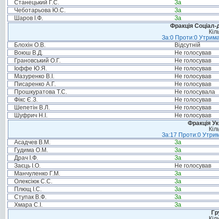
Станецький Г.С.
За
Чеботарьова Ю.С.
За
Шаров І.Ф.
За
Фракція Соціал-д
Кіл
За:0 Проти:0 Утрима
Блохін О.В.
Відсутній
Воюш В.Д.
Не голосував
Грановський О.Г.
Не голосував
Іоффе Ю.Я.
Не голосував
Мазуренко В.І.
Не голосував
Писаренко А.Г.
Не голосував
Прошкуратова Т.С.
Не голосувала
Фікс Є.З.
Не голосував
Шепетін В.Л.
Не голосував
Шуфрич Н.І.
Не голосував
Фракція Ук
Кіл
За:17 Проти:0 Утрим
Асадчев В.М.
За
Гудима О.М.
За
Драч І.Ф.
За
Заєць І.О.
Не голосував
Манчуленко Г.М.
За
Олексіюк С.С.
За
Плющ І.С.
За
Ступак В.Ф.
За
Хмара С.І.
За
Гр
Кіл