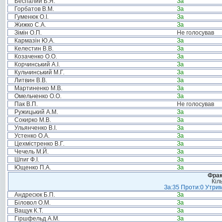
Беспалий Б.Я.
За
Горбатов В.М.
За
Гуменюк О.І.
За
Жижко С.А.
За
Зімін О.П.
Не голосував
Кармазін Ю.А.
За
Келестин В.В.
За
Козаченко О.О.
За
Корчинський А.І.
За
Кульчинський М.Г.
За
Литвин В.В.
За
Мартиненко М.В.
За
Омельченко О.О.
За
Пак В.П.
Не голосував
Ружицький А.М.
За
Сокирко М.В.
За
Ульянченко В.І.
За
Устенко О.А.
За
Цехмістренко В.Г.
За
Чечель М.Й.
За
Шпиг Ф.І.
За
Ющенко П.А.
За
Фрак
Кіл
За:35 Проти:0 Утрим
Андресюк Б.П.
За
Біловол О.М.
За
Ващук К.Т.
За
Гіршфельд А.М.
За