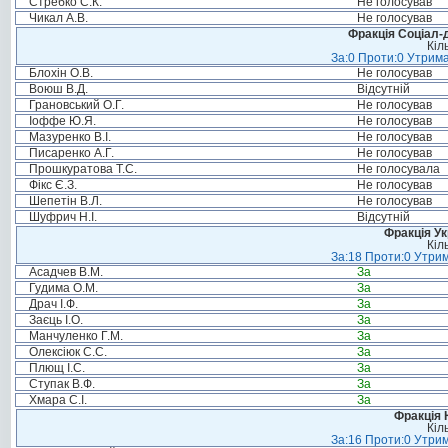
Стребко С.К.
Не голосував
Чикал А.В.
Не голосував
Фракція Соціал-д
Кіл
За:0 Проти:0 Утрима
Блохін О.В.
Не голосував
Воюш В.Д.
Відсутній
Грановський О.Г.
Не голосував
Іоффе Ю.Я.
Не голосував
Мазуренко В.І.
Не голосував
Писаренко А.Г.
Не голосував
Прошкуратова Т.С.
Не голосувала
Фікс Є.З.
Не голосував
Шепетін В.Л.
Не голосував
Шуфрич Н.І.
Відсутній
Фракція Ук
Кіл
За:18 Проти:0 Утрим
Асадчев В.М.
За
Гудима О.М.
За
Драч І.Ф.
За
Заєць І.О.
За
Манчуленко Г.М.
За
Олексіюк С.С.
За
Плющ І.С.
За
Ступак В.Ф.
За
Хмара С.І.
За
Фракція 
Кіл
За:16 Проти:0 Утрим