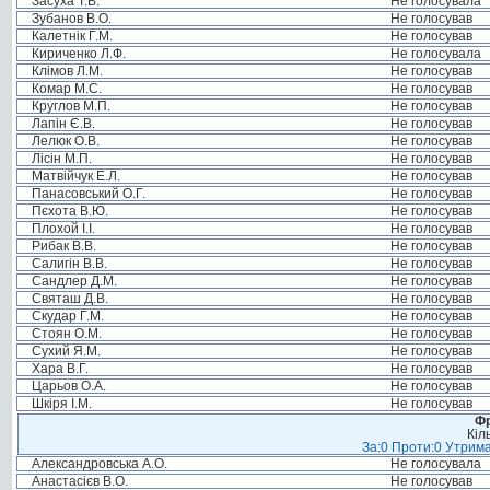
Засуха Т.В.
Не голосувала
Зубанов В.О.
Не голосував
Калетнік Г.М.
Не голосував
Кириченко Л.Ф.
Не голосувала
Клімов Л.М.
Не голосував
Комар М.С.
Не голосував
Круглов М.П.
Не голосував
Лапін Є.В.
Не голосував
Лелюк О.В.
Не голосував
Лісін М.П.
Не голосував
Матвійчук Е.Л.
Не голосував
Панасовський О.Г.
Не голосував
Пєхота В.Ю.
Не голосував
Плохой І.І.
Не голосував
Рибак В.В.
Не голосував
Салигін В.В.
Не голосував
Сандлер Д.М.
Не голосував
Святаш Д.В.
Не голосував
Скудар Г.М.
Не голосував
Стоян О.М.
Не голосував
Сухий Я.М.
Не голосував
Хара В.Г.
Не голосував
Царьов О.А.
Не голосував
Шкіря І.М.
Не голосував
Фр
Кіл
За:0 Проти:0 Утрима
Александровська А.О.
Не голосувала
Анастасієв В.О.
Не голосував