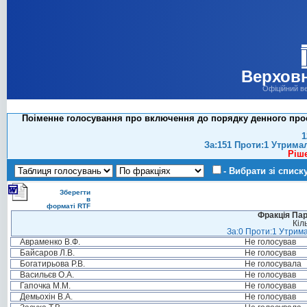
Верховн
Офіційний в
Поіменне голосування про включення до порядку денного проек
1
За:151 Проти:1 Утрима
Ріш
- Вибрати зі списк
Зберегти
в
форматі RTF
Фракція Парт
Кіл
За:0 Проти:1 Утрима
Авраменко В.Ф.
Не голосував
Байсаров Л.В.
Не голосував
Богатирьова Р.В.
Не голосувала
Васильєв О.А.
Не голосував
Гапочка М.М.
Не голосував
Демьохін В.А.
Не голосував