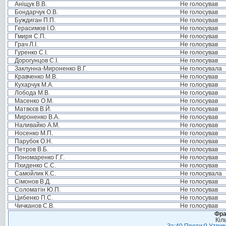
Аніщук В.В.
Не голосував
Бондарчук О.В.
Не голосував
Буждиган П.П.
Не голосував
Герасимов І.О.
Не голосував
Гмиря С.П.
Не голосував
Грач Л.І.
Не голосував
Гуренко С.І.
Не голосував
Дорогунцов С.І.
Не голосував
Заклунна-Мироненко В.Г.
Не голосувала
Кравченко М.В.
Не голосував
Кухарчук М.А.
Не голосував
Лобода М.В.
Не голосував
Масенко О.М.
Не голосував
Матвєєв В.Й.
Не голосував
Мироненко В.А.
Не голосував
Наливайко А.М.
Не голосував
Носенко М.П.
Не голосував
Парубок О.Н.
Не голосував
Петров В.Б.
Не голосував
Пономаренко Г.Г.
Не голосував
Пхиденко С.С.
Не голосував
Самойлик К.С.
Не голосувала
Сімонов В.Д.
Не голосував
Соломатін Ю.П.
Не голосував
Цибенко П.С.
Не голосував
Чичканов С.В.
Не голосував
Фра
Кіл