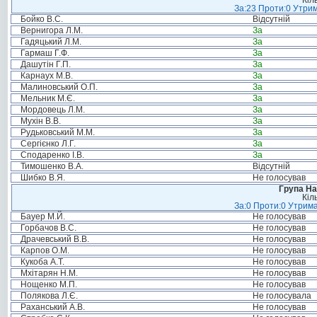
Кіл
За:23 Проти:0 Утрим
Бойко В.С.
Відсутній
Вернигора Л.М.
За
Гадяцький Л.М.
За
Гармаш Г.Ф.
За
Дашутін Г.П.
За
Карнаух М.В.
За
Малиновський О.П.
За
Мельник М.Є.
За
Мордовець Л.М.
За
Мухін В.В.
За
Рудьковський М.М.
За
Сергієнко Л.Г.
За
Сподаренко І.В.
За
Тимошенко В.А.
Відсутній
Шибко В.Я.
Не голосував
Група На
Кіл
За:0 Проти:0 Утрима
Бауер М.Й.
Не голосував
Горбачов В.С.
Не голосував
Драчевський В.В.
Не голосував
Карпов О.М.
Не голосував
Кукоба А.Т.
Не голосував
Мхітарян Н.М.
Не голосував
Нощенко М.П.
Не голосував
Полякова Л.Є.
Не голосувала
Раханський А.В.
Не голосував