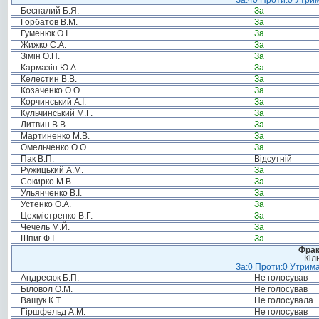
За:40 Проти:0 Утрим
Беспалий Б.Я.
За
Горбатов В.М.
За
Гуменюк О.І.
За
Жижко С.А.
За
Зімін О.П.
За
Кармазін Ю.А.
За
Келестин В.В.
За
Козаченко О.О.
За
Корчинський А.І.
За
Кульчинський М.Г.
За
Литвин В.В.
За
Мартиненко М.В.
За
Омельченко О.О.
За
Пак В.П.
Відсутній
Ружицький А.М.
За
Сокирко М.В.
За
Ульянченко В.І.
За
Устенко О.А.
За
Цехмістренко В.Г.
За
Чечель М.Й.
За
Шпиг Ф.І.
За
Фрак
Кіл
За:0 Проти:0 Утрима
Андресюк Б.П.
Не голосував
Біловол О.М.
Не голосував
Ващук К.Т.
Не голосувала
Гіршфельд А.М.
Не голосував