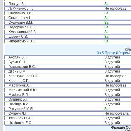
Левцун В.І.
За
Лук'яненко Л.Г.
Не голосував
Онопенко В.В.
За
Семинога А.І.
За
Сушкевич В.М.
За
Федорчук Я.П.
За
Хмельницький В.І.
За
Шевчук С.В.
За
Яворівський В.О.
За
Кіл
За:5 Проти:0 Утрима
Акопян В.Г.
Відсутній
Бубка С.Н.
Відсутній
Гошовський В.С.
Відсутній
Дзонь В.М.
Відсутній
Каратуманов О.Ю.
Не голосував
Кіроянц С.Г.
Відсутній
Мартинюк А.І.
Не голосував
Миримський Л.Ю.
Відсутній
Мусіяка В.Л.
Відсутній
Олійник Б.І.
Відсутній
Поліщук К.А.
Відсутній
Ратушний М.Я.
За
Супрун Л.П.
Не голосувала
Тягнибок О.Я.
Відсутній
Цкітішвілі Е.О.
Відсутній
Фракція Соц