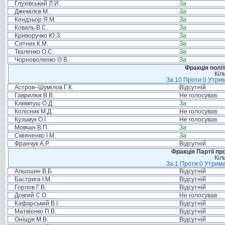
Глухівський Л.Й.
За
Джемілєв М. .
За
Кендзьор Я.М.
За
Коваль В.С.
За
Криворучко Ю.З.
За
Ситник К.М.
За
Ткаленко О.С.
За
Чорноволенко О.В.
За
Фракція полі
Кіл
За:10 Проти:0 Утрим
Астров–Шумілов Г.К.
Відсутній
Гаврилюк В.В.
Не голосував
Климпуш О.Д.
За
Колісник М.Д.
Не голосував
Кузьмук О.І.
Не голосував
Мовчан В.П.
За
Сміяненко І.М.
За
Франчук А.Р.
Відсутній
Фракція Партії пр
Кіл
За:1 Проти:0 Утрима
Альошин В.Б.
Відсутній
Бастрига І.М.
Відсутній
Горлов Г.В.
Відсутній
Довгий С.О.
Не голосував
Кафарський В.І.
Відсутній
Матвієнко П.В.
Відсутній
Оніщук М.В.
Відсутній