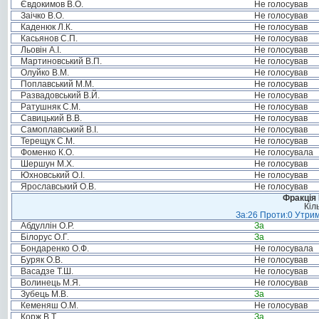
Євдокимов В.О.
Не голосував
Заічко В.О.
Не голосував
Каденюк Л.К.
Не голосував
Касьянов С.П.
Не голосував
Льовін А.І.
Не голосував
Мартиновський В.П.
Не голосував
Олуйко В.М.
Не голосував
Поплавський М.М.
Не голосував
Развадовський В.Й.
Не голосував
Ратушняк С.М.
Не голосував
Савицький В.В.
Не голосував
Самоплавський В.І.
Не голосував
Терещук С.М.
Не голосував
Фоменко К.О.
Не голосувала
Шершун М.Х.
Не голосував
Юхновський О.І.
Не голосував
Ярославський О.В.
Не голосував
Фракція
Кіл
За:26 Проти:0 Утрим
Абдуллін О.Р.
За
Білорус О.Г.
За
Бондаренко О.Ф.
Не голосувала
Буряк О.В.
Не голосував
Васадзе Т.Ш.
Не голосував
Волинець М.Я.
Не голосував
Зубець М.В.
За
Кеменяш О.М.
Не голосував
Корж В.Т.
За