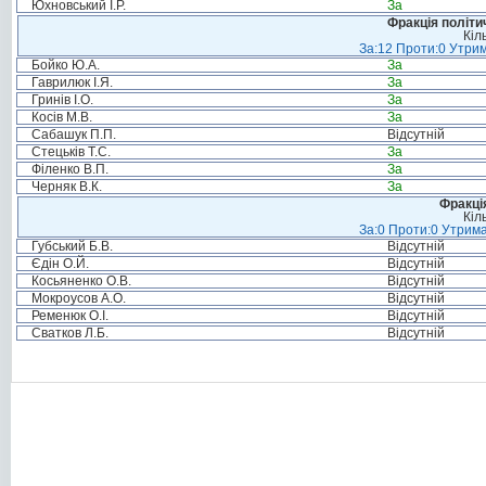
Юхновський І.Р.
За
Фракція політи
Кіл
За:12 Проти:0 Утрим
Бойко Ю.А.
За
Гаврилюк І.Я.
За
Гринів І.О.
За
Косів М.В.
За
Сабашук П.П.
Відсутній
Стецьків Т.С.
За
Філенко В.П.
За
Черняк В.К.
За
Фракція
Кіл
За:0 Проти:0 Утрима
Губський Б.В.
Відсутній
Єдін О.Й.
Відсутній
Косьяненко О.В.
Відсутній
Мокроусов А.О.
Відсутній
Ременюк О.І.
Відсутній
Сватков Л.Б.
Відсутній