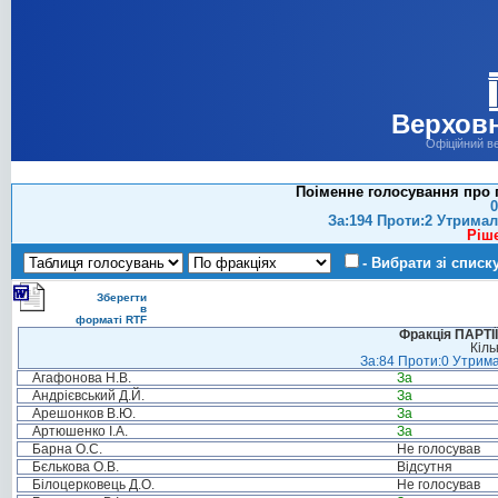
Верховн
Офіційний в
Поіменне голосування про п
0
За:194 Проти:2 Утримал
Ріш
- Вибрати зі списк
Зберегти
в
форматі RTF
Фракція ПАРТ
Кіль
За:84 Проти:0 Утрима
Агафонова Н.В.
За
Андрієвський Д.Й.
За
Арешонков В.Ю.
За
Артюшенко І.А.
За
Барна О.С.
Не голосував
Бєлькова О.В.
Відсутня
Білоцерковець Д.О.
Не голосував