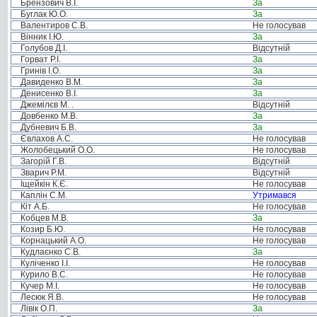
Брензович В.І.
За
Буглак Ю.О.
За
Валентиров С.В.
Не голосував
Вінник І.Ю.
За
Голубов Д.І.
Відсутній
Горват Р.І.
За
Гринів І.О.
За
Давиденко В.М.
За
Денисенко В.І.
За
Джемілєв М. .
Відсутній
Довбенко М.В.
За
Дубневич Б.В.
За
Євлахов А.С.
Не голосував
Жолобецький О.О.
Не голосував
Загорій Г.В.
Відсутній
Зварич Р.М.
Відсутній
Іщейкін К.Є.
Не голосував
Каплін С.М.
Утримався
Кіт А.Б.
Не голосував
Кобцев М.В.
За
Козир Б.Ю.
Не голосував
Корнацький А.О.
Не голосував
Кудлаєнко С.В.
За
Куліченко І.І.
Не голосував
Курило В.С.
Не голосував
Кучер М.І.
Не голосував
Лесюк Я.В.
Не голосував
Лівік О.П.
За