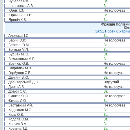
Чубаров Р.А.
За
Шинькович А.В.
За
Юрик Т.З.
Не голосував
Юрчишин П.В.
За
Яриніч К.В.
За
Фракція Політи
Кіл
За:51 Проти:0 Утрима
Алексєєв І.С.
За
Бабій Ю.Ю.
Не голосував
Береза Ю.М.
За
Бондар М.Л.
За
Бурбак М.Ю.
За
Величкович М.Р.
За
Вознюк Ю.В.
Не голосував
Гаврилюк М.В.
За
Горбунов О.В.
Не голосував
Данілін В.Ю.
За
Дзензерський Д.В.
Відсутній
Дирів А.Б.
Не голосував
Драюк С.Є.
За
Єдаков Я.Ю.
Не голосував
Ємець Л.О.
За
Заставний Р.Й.
Не голосував
Кадикало М.О.
За
Кірш О.В.
За
Кодола О.М.
За
Корчик В.А.
За
Кремінь Т.Д.
За