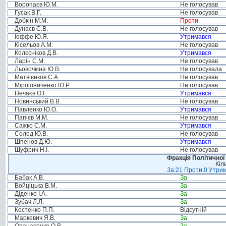
Воропаєв Ю.М.
Не голосував
Гусак В.Г.
Не голосував
Добкін М.М.
Проти
Дунаєв С.В.
Не голосував
Іоффе Ю.Я.
Утримався
Кісельов А.М.
Не голосував
Колєсніков Д.В.
Утримався
Ларін С.М.
Не голосував
Льовочкіна Ю.В.
Не голосувала
Матвієнков С.А.
Не голосував
Мірошниченко Ю.Р.
Не голосував
Нечаєв О.І.
Утримався
Новинський В.В.
Не голосував
Павленко Ю.О.
Утримався
Папієв М.М.
Не голосував
Сажко С.М.
Утримався
Солод Ю.В.
Не голосував
Шпенов Д.Ю.
Утримався
Шуфрич Н.І.
Не голосував
Фракція Політичної
Кіл
За:21 Проти:0 Утрим
Бабак А.В.
За
Войціцька В.М.
За
Діденко І.А.
За
Зубач Л.Л.
За
Костенко П.П.
Відсутній
Маркевич Я.В.
За