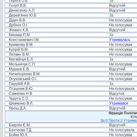
Герега О.В.
За
Голуб В.В.
Відсутній
Денисенко А.П.
Відсутній
Дерев’янко Ю.Б.
За
Дідич В.В.
Не голосував
Дубінін О.І.
Не голосував
Жеваго К.В.
Відсутній
Кишкар П.М.
За
Констанкевич І.М.
Утрималась
Кривенко В.М.
Не голосував
Купрій В.М.
Не голосував
Литвин В.М.
Не голосував
Матвійчук Е.Л.
За
Мельничук С.П.
Не голосував
Мураєв Є.В.
Відсутній
Ничипоренко В.М.
Не голосував
Осуховський О.І.
Не голосував
Парубій А.В.
За
Пташник В.Ю.
Не голосувала
Савченко Н.В.
Відсутня
Тарута С.О.
Не голосував
Шевченко В.Л.
Утримався
Ярош Д.А.
Відсутній
Фракція Політич
Кіл
За:0 Проти:2 Утримал
Бакулін Є.М.
Відсутній
Бахтеєва Т.Д.
Не голосувала
Бойко Ю.А.
Не голосував