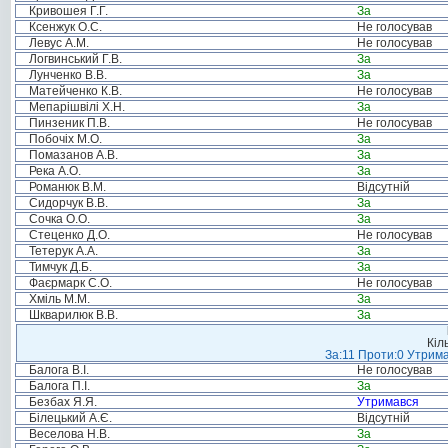
Кривошея Г.Г.
За
Ксенжук О.С.
Не голосував
Левус А.М.
Не голосував
Логвинський Г.В.
За
Лунченко В.В.
За
Матейченко К.В.
Не голосував
Мепарішвілі Х.Н.
За
Пинзеник П.В.
Не голосував
Побочіх М.О.
За
Помазанов А.В.
За
Река А.О.
За
Романюк В.М.
Відсутній
Сидорчук В.В.
За
Сочка О.О.
За
Стеценко Д.О.
Не голосував
Тетерук А.А.
За
Тимчук Д.Б.
За
Фаєрмарк С.О.
Не голосував
Хміль М.М.
За
Шкварилюк В.В.
За
Кіл
За:11 Проти:0 Утрима
Балога В.І.
Не голосував
Балога П.І.
За
Безбах Я.Я.
Утримався
Білецький А.Є.
Відсутній
Веселова Н.В.
За