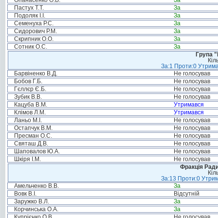
Опанасенко О.В.
За
Пастух Т.Т.
За
Подоляк І.І.
За
Семенуха Р.С.
За
Сидорович Р.М.
За
Скрипник О.О.
За
Сотник О.С.
За
Група "
Кіл
За:1 Проти:0 Утрима
Барвіненко В.Д.
Не голосував
Бобов Г.Б.
Не голосував
Гєллєр Є.Б.
Не голосував
Зубик В.В.
Не голосував
Кацуба В.М.
Утримався
Клімов Л.М.
Утримався
Ланьо М.І.
Не голосував
Остапчук В.М.
Не голосував
Пресман О.С.
Не голосував
Святаш Д.В.
Не голосував
Шаповалов Ю.А.
Не голосував
Шкіря І.М.
Не голосував
Фракція Ради
Кіл
За:13 Проти:0 Утрим
Амельченко В.В.
За
Вовк В.І.
Відсутній
Заружко В.Л.
За
Корчинська О.А.
За
Купрієнко О.В.
Не голосував