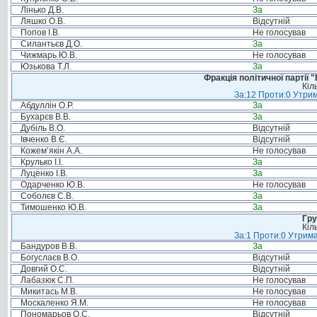
Лінько Д.В.
За
Ляшко О.В.
Відсутній
Попов І.В.
Не голосував
Силантьєв Д.О.
За
Чижмарь Ю.В.
Не голосував
Юзькова Т.Л.
За
Фракція політичної партії
Кіл
За:12 Проти:0 Утрим
Абдуллін О.Р.
За
Бухарєв В.В.
За
Дубіль В.О.
Відсутній
Івченко В.Є.
Відсутній
Кожем’якін А.А.
Не голосував
Крулько І.І.
За
Луценко І.В.
За
Одарченко Ю.В.
Не голосував
Соболєв С.В.
За
Тимошенко Ю.В.
За
Гру
Кіл
За:1 Проти:0 Утрима
Бандуров В.В.
За
Богуслаєв В.О.
Відсутній
Довгий О.С.
Відсутній
Лабазюк С.П.
Не голосував
Микитась М.В.
Не голосував
Москаленко Я.М.
Не голосував
Пономарьов О.С.
Відсутній