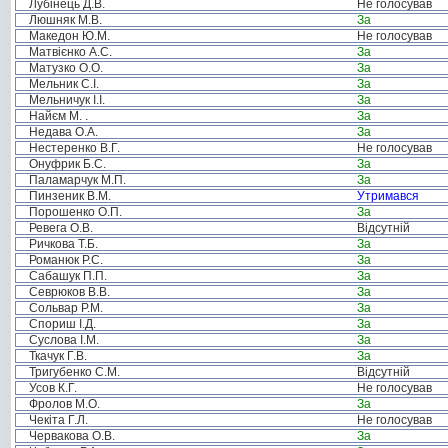
Лубінець Д.В.
Не голосував
Люшняк М.В.
За
Македон Ю.М.
Не голосував
Матвієнко А.С.
За
Матузко О.О.
За
Мельник С.І.
За
Мельничук І.І.
За
Найєм М. .
За
Недава О.А.
За
Нестеренко В.Г.
Не голосував
Онуфрик Б.С.
За
Паламарчук М.П.
За
Пинзеник В.М.
Утримався
Порошенко О.П.
За
Ревега О.В.
Відсутній
Ричкова Т.Б.
За
Романюк Р.С.
За
Сабашук П.П.
За
Севрюков В.В.
За
Сольвар Р.М.
За
Спориш І.Д.
За
Суслова І.М.
За
Ткачук Г.В.
За
Тригубенко С.М.
Відсутній
Усов К.Г.
Не голосував
Фролов М.О.
За
Чекіта Г.Л.
Не голосував
Червакова О.В.
За