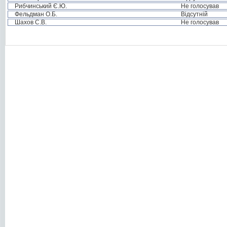
Рибчинський Є.Ю.
Не голосував
Фельдман О.Б.
Відсутній
Шахов С.В.
Не голосував