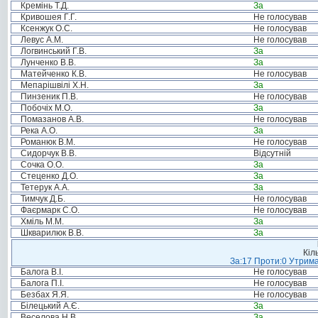
Кремінь Т.Д.
За
Кривошея Г.Г.
Не голосував
Ксенжук О.С.
Не голосував
Левус А.М.
Не голосував
Логвинський Г.В.
За
Лунченко В.В.
За
Матейченко К.В.
Не голосував
Мепарішвілі Х.Н.
За
Пинзеник П.В.
Не голосував
Побочіх М.О.
За
Помазанов А.В.
Не голосував
Река А.О.
За
Романюк В.М.
Не голосував
Сидорчук В.В.
Відсутній
Сочка О.О.
За
Стеценко Д.О.
За
Тетерук А.А.
За
Тимчук Д.Б.
Не голосував
Фаєрмарк С.О.
Не голосував
Хміль М.М.
За
Шкварилюк В.В.
За
Кіл
За:17 Проти:0 Утрима
Балога В.І.
Не голосував
Балога П.І.
Не голосував
Безбах Я.Я.
Не голосував
Білецький А.Є.
За
Веселова Н.В.
За