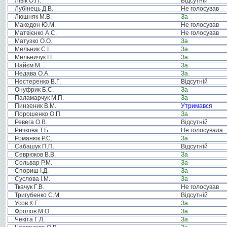
Лівік О.П.
Відсутній
Лубінець Д.В.
Не голосував
Люшняк М.В.
За
Македон Ю.М.
Не голосував
Матвієнко А.С.
Не голосував
Матузко О.О.
За
Мельник С.І.
За
Мельничук І.І.
За
Найєм М. .
За
Недава О.А.
За
Нестеренко В.Г.
Відсутній
Онуфрик Б.С.
За
Паламарчук М.П.
За
Пинзеник В.М.
Утримався
Порошенко О.П.
За
Ревега О.В.
Відсутній
Ричкова Т.Б.
Не голосувала
Романюк Р.С.
За
Сабашук П.П.
Відсутній
Севрюков В.В.
За
Сольвар Р.М.
За
Спориш І.Д.
За
Суслова І.М.
За
Ткачук Г.В.
Не голосував
Тригубенко С.М.
Відсутній
Усов К.Г.
За
Фролов М.О.
За
Чекіта Г.Л.
За