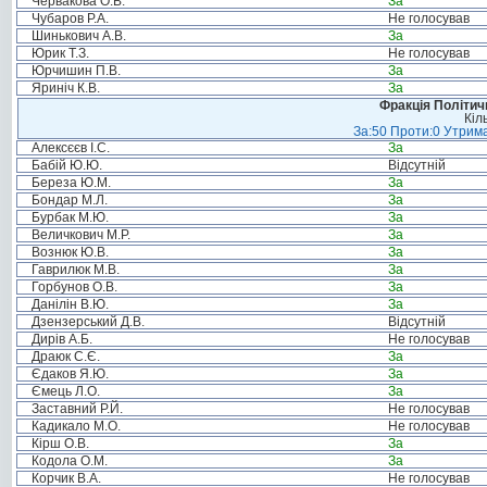
Червакова О.В.
За
Чубаров Р.А.
Не голосував
Шинькович А.В.
За
Юрик Т.З.
Не голосував
Юрчишин П.В.
За
Яриніч К.В.
За
Фракція Політи
Кіл
За:50 Проти:0 Утрима
Алексєєв І.С.
За
Бабій Ю.Ю.
Відсутній
Береза Ю.М.
За
Бондар М.Л.
За
Бурбак М.Ю.
За
Величкович М.Р.
За
Вознюк Ю.В.
За
Гаврилюк М.В.
За
Горбунов О.В.
За
Данілін В.Ю.
За
Дзензерський Д.В.
Відсутній
Дирів А.Б.
Не голосував
Драюк С.Є.
За
Єдаков Я.Ю.
За
Ємець Л.О.
За
Заставний Р.Й.
Не голосував
Кадикало М.О.
Не голосував
Кірш О.В.
За
Кодола О.М.
За
Корчик В.А.
Не голосував