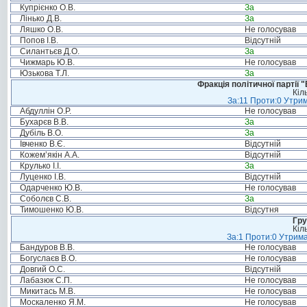
Купрієнко О.В.
За
Лінько Д.В.
За
Ляшко О.В.
Не голосував
Попов І.В.
Відсутній
Силантьєв Д.О.
За
Чижмарь Ю.В.
Не голосував
Юзькова Т.Л.
За
Фракція політичної партії
Кіл
За:11 Проти:0 Утрим
Абдуллін О.Р.
Не голосував
Бухарєв В.В.
За
Дубіль В.О.
За
Івченко В.Є.
Відсутній
Кожем’якін А.А.
Відсутній
Крулько І.І.
За
Луценко І.В.
Відсутній
Одарченко Ю.В.
Не голосував
Соболєв С.В.
За
Тимошенко Ю.В.
Відсутня
Гру
Кіл
За:1 Проти:0 Утрима
Бандуров В.В.
Не голосував
Богуслаєв В.О.
Не голосував
Довгий О.С.
Відсутній
Лабазюк С.П.
Не голосував
Микитась М.В.
Не голосував
Москаленко Я.М.
Не голосував