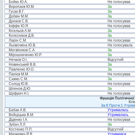
Бойко Ю.А.
Не голосував
Воропаєв Ю.М.
За
Гусак В.Г.
За
Добкін М.М.
За
Дунаєв С.В.
Не голосував
Іоффе Ю.Я.
Не голосував
Кісельов А.М.
За
Колєсніков Д.В.
За
Ларін С.М.
Не голосував
Льовочкіна Ю.В.
Не голосувала
Матвієнков С.А.
За
Мірошниченко Ю.Р.
За
Нечаєв О.І.
Відсутній
Новинський В.В.
За
Павленко Ю.О.
За
Папієв М.М.
Не голосував
Сажко С.М.
За
Солод Ю.В.
Не голосував
Шпенов Д.Ю.
За
Шуфрич Н.І.
Не голосував
Фракція Політичної
Кіл
За:8 Проти:1 Утрим
Бабак А.В.
Утрималась
Войціцька В.М.
Утрималась
Діденко І.А.
Не голосував
Зубач Л.Л.
За
Костенко П.П.
Відсутній
Маркевич Я.В.
Утримався