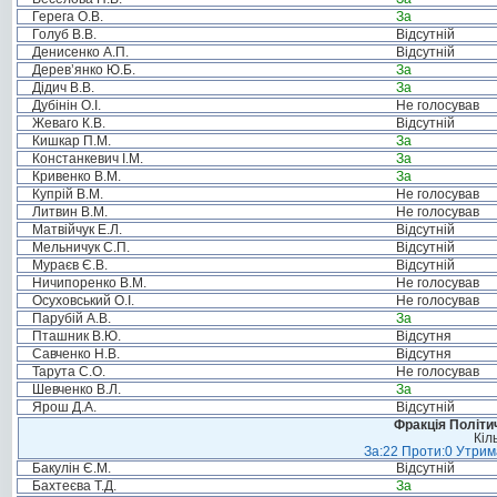
Герега О.В.
За
Голуб В.В.
Відсутній
Денисенко А.П.
Відсутній
Дерев’янко Ю.Б.
За
Дідич В.В.
За
Дубінін О.І.
Не голосував
Жеваго К.В.
Відсутній
Кишкар П.М.
За
Констанкевич І.М.
За
Кривенко В.М.
За
Купрій В.М.
Не голосував
Литвин В.М.
Не голосував
Матвійчук Е.Л.
Відсутній
Мельничук С.П.
Відсутній
Мураєв Є.В.
Відсутній
Ничипоренко В.М.
Не голосував
Осуховський О.І.
Не голосував
Парубій А.В.
За
Пташник В.Ю.
Відсутня
Савченко Н.В.
Відсутня
Тарута С.О.
Не голосував
Шевченко В.Л.
За
Ярош Д.А.
Відсутній
Фракція Політич
Кіл
За:22 Проти:0 Утрима
Бакулін Є.М.
Відсутній
Бахтеєва Т.Д.
За