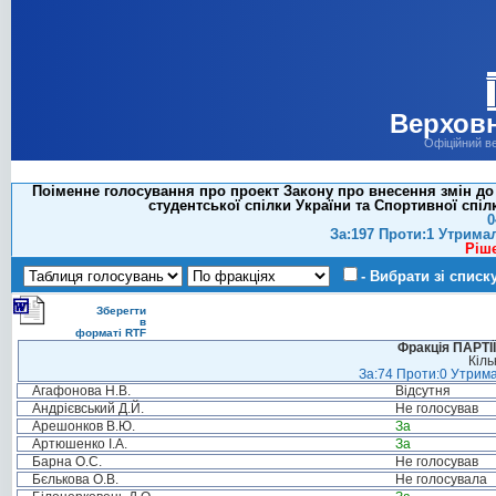
Верховн
Офіційний в
Поіменне голосування про проект Закону про внесення змін до 
студентської спілки України та Спортивної спілк
0
За:197 Проти:1 Утрима
Ріш
- Вибрати зі списк
Зберегти
в
форматі RTF
Фракція ПАРТ
Кіль
За:74 Проти:0 Утрима
Агафонова Н.В.
Відсутня
Андрієвський Д.Й.
Не голосував
Арешонков В.Ю.
За
Артюшенко І.А.
За
Барна О.С.
Не голосував
Бєлькова О.В.
Не голосувала