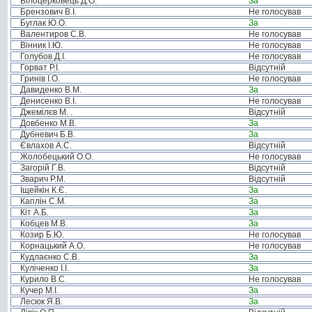
Білоцерковець Д.О.
За
Брензович В.І.
Не голосував
Буглак Ю.О.
За
Валентиров С.В.
Не голосував
Вінник І.Ю.
Не голосував
Голубов Д.І.
Не голосував
Горват Р.І.
Відсутній
Гринів І.О.
Не голосував
Давиденко В.М.
За
Денисенко В.І.
Не голосував
Джемілєв М. .
Відсутній
Довбенко М.В.
За
Дубневич Б.В.
За
Євлахов А.С.
Відсутній
Жолобецький О.О.
Не голосував
Загорій Г.В.
Відсутній
Зварич Р.М.
Відсутній
Іщейкін К.Є.
За
Каплін С.М.
За
Кіт А.Б.
За
Кобцев М.В.
За
Козир Б.Ю.
Не голосував
Корнацький А.О.
Не голосував
Кудлаєнко С.В.
За
Куліченко І.І.
За
Курило В.С.
Не голосував
Кучер М.І.
За
Лесюк Я.В.
За