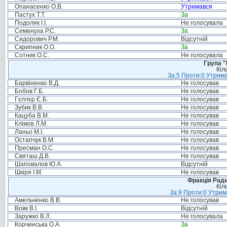
Опанасенко О.В.
Утримався
Пастух Т.Т.
За
Подоляк І.І.
Не голосувала
Семенуха Р.С.
За
Сидорович Р.М.
Відсутній
Скрипник О.О.
За
Сотник О.С.
Не голосувала
Група "
Кіл
За:5 Проти:0 Утрима
Барвіненко В.Д.
Не голосував
Бобов Г.Б.
Не голосував
Гєллєр Є.Б.
Не голосував
Зубик В.В.
Не голосував
Кацуба В.М.
Не голосував
Клімов Л.М.
Не голосував
Ланьо М.І.
Не голосував
Остапчук В.М.
Не голосував
Пресман О.С.
Не голосував
Святаш Д.В.
Не голосував
Шаповалов Ю.А.
Відсутній
Шкіря І.М.
Не голосував
Фракція Ради
Кіл
За:9 Проти:0 Утрим
Амельченко В.В.
Не голосував
Вовк В.І.
Відсутній
Заружко В.Л.
Не голосувала
Корчинська О.А.
За