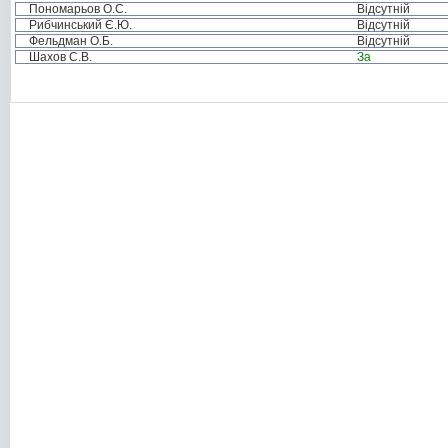
Пономарьов О.С.
Відсутній
Рибчинський Є.Ю.
Відсутній
Фельдман О.Б.
Відсутній
Шахов С.В.
За