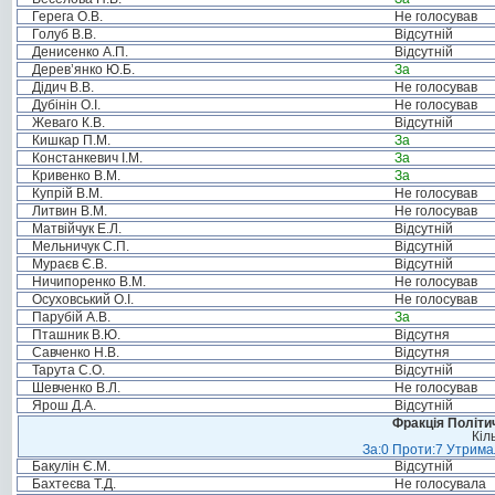
Герега О.В.
Не голосував
Голуб В.В.
Відсутній
Денисенко А.П.
Відсутній
Дерев’янко Ю.Б.
За
Дідич В.В.
Не голосував
Дубінін О.І.
Не голосував
Жеваго К.В.
Відсутній
Кишкар П.М.
За
Констанкевич І.М.
За
Кривенко В.М.
За
Купрій В.М.
Не голосував
Литвин В.М.
Не голосував
Матвійчук Е.Л.
Відсутній
Мельничук С.П.
Відсутній
Мураєв Є.В.
Відсутній
Ничипоренко В.М.
Не голосував
Осуховський О.І.
Не голосував
Парубій А.В.
За
Пташник В.Ю.
Відсутня
Савченко Н.В.
Відсутня
Тарута С.О.
Відсутній
Шевченко В.Л.
Не голосував
Ярош Д.А.
Відсутній
Фракція Політич
Кіл
За:0 Проти:7 Утримал
Бакулін Є.М.
Відсутній
Бахтеєва Т.Д.
Не голосувала