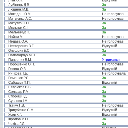
Лівік О.П.
Відсутній
Лубінець Д.В.
За
Люшняк М.В.
За
Македон Ю.М.
Не голосував
Матвієнко А.С.
Не голосував
Матузко О.О.
За
Мельник С.І.
За
Мельничук І.І.
За
Найєм М. .
Не голосував
Недава О.А.
Не голосував
Нестеренко В.Г.
Відсутній
Онуфрик Б.С.
За
Паламарчук М.П.
За
Пинзеник В.М.
Утримався
Порошенко О.П.
Не голосував
Ревега О.В.
Відсутній
Ричкова Т.Б.
Не голосувала
Романюк Р.С.
За
Сабашук П.П.
Відсутній
Севрюков В.В.
За
Сольвар Р.М.
За
Спориш І.Д.
За
Суслова І.М.
За
Ткачук Г.В.
Не голосував
Тригубенко С.М.
Відсутній
Усов К.Г.
Відсутній
Фролов М.О.
За
Чекіта Г.Л.
За