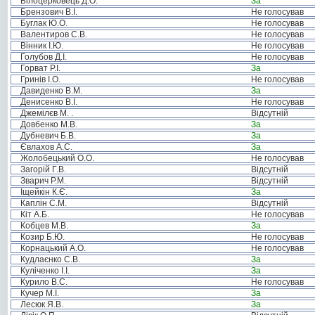
Білоцерковець Д.О.
За
Брензович В.І.
Не голосував
Буглак Ю.О.
Не голосував
Валентиров С.В.
Не голосував
Вінник І.Ю.
Не голосував
Голубов Д.І.
Не голосував
Горват Р.І.
За
Гринів І.О.
Не голосував
Давиденко В.М.
За
Денисенко В.І.
Не голосував
Джемілєв М. .
Відсутній
Довбенко М.В.
За
Дубневич Б.В.
За
Євлахов А.С.
За
Жолобецький О.О.
Не голосував
Загорій Г.В.
Відсутній
Зварич Р.М.
Відсутній
Іщейкін К.Є.
За
Каплін С.М.
Відсутній
Кіт А.Б.
Не голосував
Кобцев М.В.
За
Козир Б.Ю.
Не голосував
Корнацький А.О.
Не голосував
Кудлаєнко С.В.
За
Куліченко І.І.
За
Курило В.С.
Не голосував
Кучер М.І.
За
Лесюк Я.В.
За