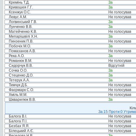
Кремінь Т.Д.
За
Кривошея Г.Г.
За
Ксенжук О.С.
Не голосував
Левус А.М.
Не голосував
Логвинський Г.В.
За
Лунченко В.В.
За
Матейченко К.В.
Не голосував
Мепарішвілі Х.Н.
За
Пинзеник П.В.
Не голосував
Побочіх М.О.
За
Помазанов А.В.
Не голосував
Река А.О.
За
Романюк В.М.
Не голосував
Сидорчук В.В.
Відсутній
Сочка О.О.
За
Стеценко Д.О.
За
Тетерук А.А.
За
Тимчук Д.Б.
Не голосував
Фаєрмарк С.О.
Не голосував
Хміль М.М.
Не голосував
Шкварилюк В.В.
За
Кіл
За:15 Проти:0 Утрима
Балога В.І.
Не голосував
Балога П.І.
Не голосував
Безбах Я.Я.
Не голосував
Білецький А.Є.
Не голосував
Веселова Н.В.
За