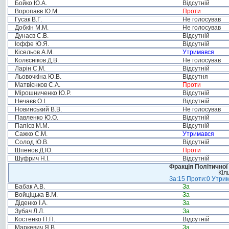
Бойко Ю.А.
Відсутній
Воропаєв Ю.М.
Проти
Гусак В.Г.
Не голосував
Добкін М.М.
Не голосував
Дунаєв С.В.
Відсутній
Іоффе Ю.Я.
Відсутній
Кісельов А.М.
Утримався
Колєсніков Д.В.
Не голосував
Ларін С.М.
Відсутній
Льовочкіна Ю.В.
Відсутня
Матвієнков С.А.
Проти
Мірошниченко Ю.Р.
Відсутній
Нечаєв О.І.
Відсутній
Новинський В.В.
Не голосував
Павленко Ю.О.
Відсутній
Папієв М.М.
Відсутній
Сажко С.М.
Утримався
Солод Ю.В.
Відсутній
Шпенов Д.Ю.
Проти
Шуфрич Н.І.
Відсутній
Фракція Політичної
Кіл
За:15 Проти:0 Утрим
Бабак А.В.
За
Войціцька В.М.
За
Діденко І.А.
За
Зубач Л.Л.
За
Костенко П.П.
Відсутній
Маркевич Я.В.
За