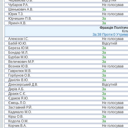
Червакова О.В.
Відсутня
Чубаров Р.А.
Не голосував
Шинькович А.В.
За
Юрик Т.З.
Не голосував
Юрчишин П.В.
За
Яриніч К.В.
За
Фракція Політи
Кіл
За:38 Проти:0 Утрима
Алексєєв І.С.
Не голосував
Бабій Ю.Ю.
Відсутній
Береза Ю.М.
За
Бондар М.Л.
За
Бурбак М.Ю.
За
Величкович М.Р.
За
Вознюк Ю.В.
Не голосував
Гаврилюк М.В.
За
Горбунов О.В.
За
Данілін В.Ю.
За
Дзензерський Д.В.
Відсутній
Дирів А.Б.
За
Драюк С.Є.
За
Єдаков Я.Ю.
За
Ємець Л.О.
Не голосував
Заставний Р.Й.
Не голосував
Кадикало М.О.
Не голосував
Кірш О.В.
За
Кодола О.М.
За
Корчик В.А.
Не голосував