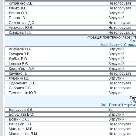
Купрієнко О.В.
Не голосував
Лінько Д.В.
Не голосував
Ляшко О.В.
Відсутній
Попов І.В.
Відсутній
Силантьєв Д.О.
Не голосував
Чижмарь Ю.В.
Не голосував
Юзькова Т.Л.
Не голосувала
Фракція політичної партії
Кіл
За:5 Проти:0 Утрима
Абдуллін О.Р.
Відсутній
Бухарєв В.В.
Відсутній
Дубіль В.О.
Відсутній
Івченко В.Є.
Відсутній
Кожем’якін А.А.
Відсутній
Крулько І.І.
Не голосував
Луценко І.В.
Відсутній
Одарченко Ю.В.
Не голосував
Соболєв С.В.
Не голосував
Тимошенко Ю.В.
Відсутня
Гру
Кіл
За:1 Проти:0 Утрима
Бандуров В.В.
За
Богуслаєв В.О.
Відсутній
Довгий О.С.
Відсутній
Лабазюк С.П.
Не голосував
Микитась М.В.
Не голосував
Москаленко Я.М.
Не голосував