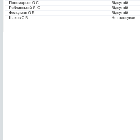
Пономарьов О.С.
Відсутній
Рибчинський Є.Ю.
Відсутній
Фельдман О.Б.
Відсутній
Шахов С.В.
Не голосував