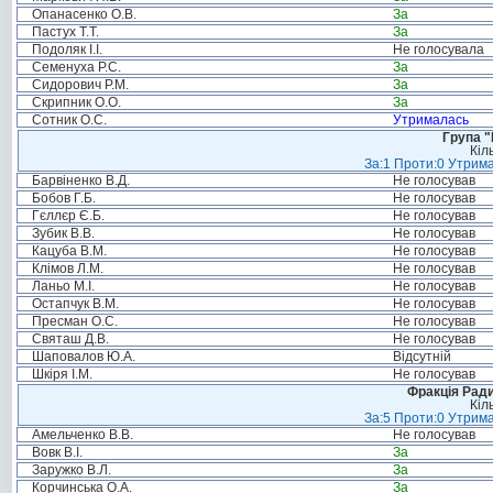
Опанасенко О.В.
За
Пастух Т.Т.
За
Подоляк І.І.
Не голосувала
Семенуха Р.С.
За
Сидорович Р.М.
За
Скрипник О.О.
За
Сотник О.С.
Утрималась
Група "
Кіл
За:1 Проти:0 Утрима
Барвіненко В.Д.
Не голосував
Бобов Г.Б.
Не голосував
Гєллєр Є.Б.
Не голосував
Зубик В.В.
Не голосував
Кацуба В.М.
Не голосував
Клімов Л.М.
Не голосував
Ланьо М.І.
Не голосував
Остапчук В.М.
Не голосував
Пресман О.С.
Не голосував
Святаш Д.В.
Не голосував
Шаповалов Ю.А.
Відсутній
Шкіря І.М.
Не голосував
Фракція Ради
Кіл
За:5 Проти:0 Утрима
Амельченко В.В.
Не голосував
Вовк В.І.
За
Заружко В.Л.
За
Корчинська О.А.
За