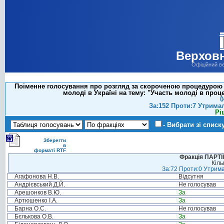
Верховн
Офіційний в
Поіменне голосування про розгляд за скороченою процедурою
молоді в Україні на тему: "Участь молоді в про
0
За:152 Проти:7 Утрима
Рі
- Вибрати зі списк
Зберегти
в
форматі RTF
Фракція ПАРТ
Кіль
За:72 Проти:0 Утрима
Агафонова Н.В.
Відсутня
Андрієвський Д.Й.
Не голосував
Арешонков В.Ю.
За
Артюшенко І.А.
За
Барна О.С.
Не голосував
Бєлькова О.В.
За