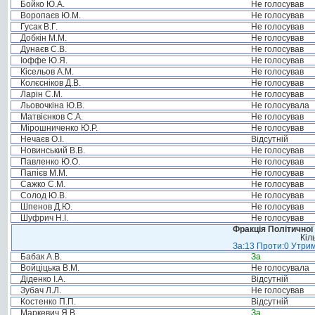
Бойко Ю.А.
Не голосував
Воропаєв Ю.М.
Не голосував
Гусак В.Г.
Не голосував
Добкін М.М.
Не голосував
Дунаєв С.В.
Не голосував
Іоффе Ю.Я.
Не голосував
Кісельов А.М.
Не голосував
Колєсніков Д.В.
Не голосував
Ларін С.М.
Не голосував
Льовочкіна Ю.В.
Не голосувала
Матвієнков С.А.
Не голосував
Мірошниченко Ю.Р.
Не голосував
Нечаєв О.І.
Відсутній
Новинський В.В.
Не голосував
Павленко Ю.О.
Не голосував
Папієв М.М.
Не голосував
Сажко С.М.
Не голосував
Солод Ю.В.
Не голосував
Шпенов Д.Ю.
Не голосував
Шуфрич Н.І.
Не голосував
Фракція Політичної
Кіл
За:13 Проти:0 Утрим
Бабак А.В.
За
Войціцька В.М.
Не голосувала
Діденко І.А.
Відсутній
Зубач Л.Л.
Не голосував
Костенко П.П.
Відсутній
Маркевич Я.В.
За