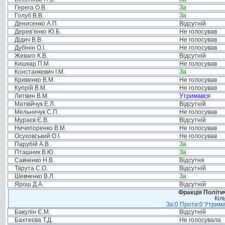
Герега О.В.
За
Голуб В.В.
За
Денисенко А.П.
Відсутній
Дерев’янко Ю.Б.
Не голосував
Дідич В.В.
Не голосував
Дубінін О.І.
Не голосував
Жеваго К.В.
Відсутній
Кишкар П.М.
Не голосував
Констанкевич І.М.
За
Кривенко В.М.
Не голосував
Купрій В.М.
Не голосував
Литвин В.М.
Утримався
Матвійчук Е.Л.
Відсутній
Мельничук С.П.
Не голосував
Мураєв Є.В.
Відсутній
Ничипоренко В.М.
Не голосував
Осуховський О.І.
Не голосував
Парубій А.В.
За
Пташник В.Ю.
За
Савченко Н.В.
Відсутня
Тарута С.О.
Відсутній
Шевченко В.Л.
За
Ярош Д.А.
Відсутній
Фракція Політич
Кіл
За:0 Проти:0 Утрима
Бакулін Є.М.
Відсутній
Бахтеєва Т.Д.
Не голосувала