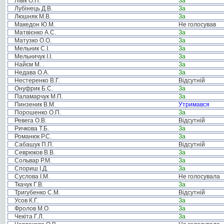
Лівік О.П.
За
Лубінець Д.В.
За
Люшняк М.В.
За
Македон Ю.М.
Не голосував
Матвієнко А.С.
За
Матузко О.О.
За
Мельник С.І.
За
Мельничук І.І.
За
Найєм М. .
За
Недава О.А.
За
Нестеренко В.Г.
Відсутній
Онуфрик Б.С.
За
Паламарчук М.П.
За
Пинзеник В.М.
Утримався
Порошенко О.П.
За
Ревега О.В.
Відсутній
Ричкова Т.Б.
За
Романюк Р.С.
За
Сабашук П.П.
Відсутній
Севрюков В.В.
За
Сольвар Р.М.
За
Спориш І.Д.
За
Суслова І.М.
Не голосувала
Ткачук Г.В.
За
Тригубенко С.М.
Відсутній
Усов К.Г.
За
Фролов М.О.
За
Чекіта Г.Л.
За