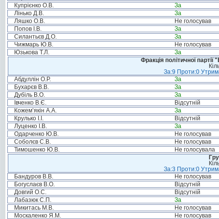
Купрієнко О.В.
За
Лінько Д.В.
За
Ляшко О.В.
Не голосував
Попов І.В.
За
Силантьєв Д.О.
За
Чижмарь Ю.В.
Не голосував
Юзькова Т.Л.
За
Фракція політичної партії
Кіл
За:9 Проти:0 Утрим
Абдуллін О.Р.
За
Бухарєв В.В.
За
Дубіль В.О.
За
Івченко В.Є.
Відсутній
Кожем’якін А.А.
За
Крулько І.І.
Відсутній
Луценко І.В.
За
Одарченко Ю.В.
Не голосував
Соболєв С.В.
Не голосував
Тимошенко Ю.В.
Не голосувала
Гру
Кіл
За:3 Проти:0 Утрим
Бандуров В.В.
Не голосував
Богуслаєв В.О.
Відсутній
Довгий О.С.
Відсутній
Лабазюк С.П.
За
Микитась М.В.
Не голосував
Москаленко Я.М.
Не голосував