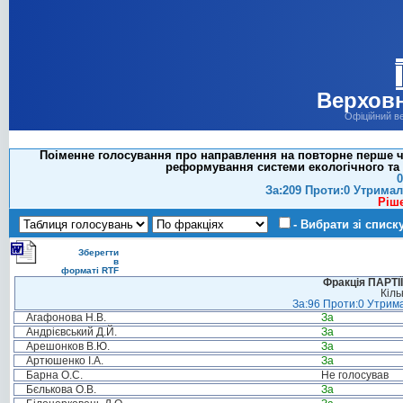
Верховн
Офіційний в
Поіменне голосування про направлення на повторне перше чи
реформування системи екологічного та 
0
За:209 Проти:0 Утримал
Ріш
- Вибрати зі списк
Зберегти
в
форматі RTF
Фракція ПАРТ
Кіль
За:96 Проти:0 Утрима
Агафонова Н.В.
За
Андрієвський Д.Й.
За
Арешонков В.Ю.
За
Артюшенко І.А.
За
Барна О.С.
Не голосував
Бєлькова О.В.
За