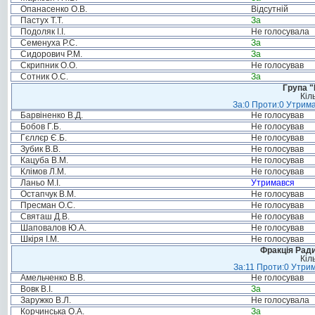
Опанасенко О.В.
Відсутній
Пастух Т.Т.
За
Подоляк І.І.
Не голосувала
Семенуха Р.С.
За
Сидорович Р.М.
За
Скрипник О.О.
Не голосував
Сотник О.С.
За
Група "
Кіл
За:0 Проти:0 Утрима
Барвіненко В.Д.
Не голосував
Бобов Г.Б.
Не голосував
Гєллєр Є.Б.
Не голосував
Зубик В.В.
Не голосував
Кацуба В.М.
Не голосував
Клімов Л.М.
Не голосував
Ланьо М.І.
Утримався
Остапчук В.М.
Не голосував
Пресман О.С.
Не голосував
Святаш Д.В.
Не голосував
Шаповалов Ю.А.
Не голосував
Шкіря І.М.
Не голосував
Фракція Ради
Кіл
За:11 Проти:0 Утрим
Амельченко В.В.
Не голосував
Вовк В.І.
За
Заружко В.Л.
Не голосувала
Корчинська О.А.
За