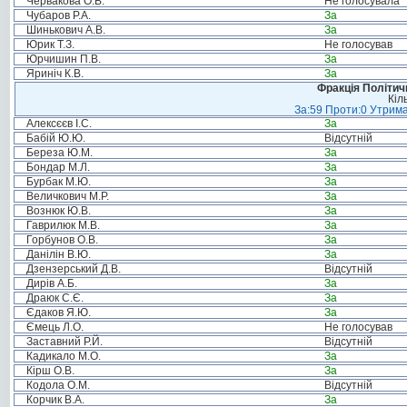
Червакова О.В.
Не голосувала
Чубаров Р.А.
За
Шинькович А.В.
За
Юрик Т.З.
Не голосував
Юрчишин П.В.
За
Яриніч К.В.
За
Фракція Політи
Кіл
За:59 Проти:0 Утрима
Алексєєв І.С.
За
Бабій Ю.Ю.
Відсутній
Береза Ю.М.
За
Бондар М.Л.
За
Бурбак М.Ю.
За
Величкович М.Р.
За
Вознюк Ю.В.
За
Гаврилюк М.В.
За
Горбунов О.В.
За
Данілін В.Ю.
За
Дзензерський Д.В.
Відсутній
Дирів А.Б.
За
Драюк С.Є.
За
Єдаков Я.Ю.
За
Ємець Л.О.
Не голосував
Заставний Р.Й.
Відсутній
Кадикало М.О.
За
Кірш О.В.
За
Кодола О.М.
Відсутній
Корчик В.А.
За