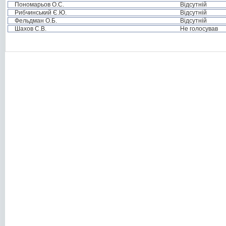
Пономарьов О.С.
Відсутній
Рибчинський Є.Ю.
Відсутній
Фельдман О.Б.
Відсутній
Шахов С.В.
Не голосував