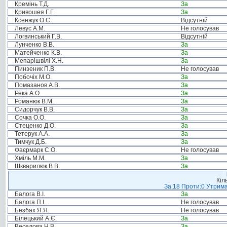
Кремінь Т.Д.
За
Кривошея Г.Г.
За
Ксенжук О.С.
Відсутній
Левус А.М.
Не голосував
Логвинський Г.В.
Відсутній
Лунченко В.В.
За
Матейченко К.В.
За
Мепарішвілі Х.Н.
За
Пинзеник П.В.
Не голосував
Побочіх М.О.
За
Помазанов А.В.
За
Река А.О.
За
Романюк В.М.
За
Сидорчук В.В.
За
Сочка О.О.
За
Стеценко Д.О.
За
Тетерук А.А.
За
Тимчук Д.Б.
За
Фаєрмарк С.О.
Не голосував
Хміль М.М.
За
Шкварилюк В.В.
За
Кіл
За:18 Проти:0 Утрима
Балога В.І.
За
Балога П.І.
Не голосував
Безбах Я.Я.
Не голосував
Білецький А.Є.
За
Веселова Н.В.
За