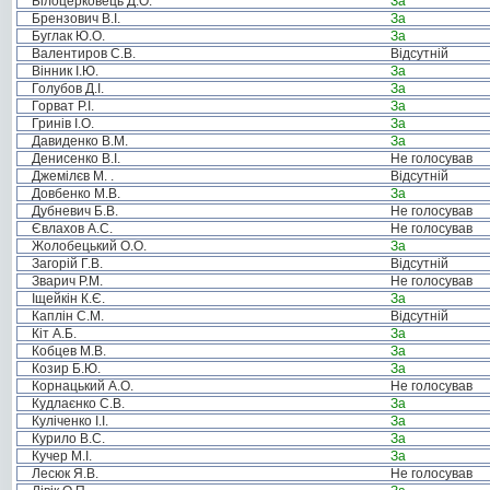
Білоцерковець Д.О.
За
Брензович В.І.
За
Буглак Ю.О.
За
Валентиров С.В.
Відсутній
Вінник І.Ю.
За
Голубов Д.І.
За
Горват Р.І.
За
Гринів І.О.
За
Давиденко В.М.
За
Денисенко В.І.
Не голосував
Джемілєв М. .
Відсутній
Довбенко М.В.
За
Дубневич Б.В.
Не голосував
Євлахов А.С.
Не голосував
Жолобецький О.О.
За
Загорій Г.В.
Відсутній
Зварич Р.М.
Не голосував
Іщейкін К.Є.
За
Каплін С.М.
Відсутній
Кіт А.Б.
За
Кобцев М.В.
За
Козир Б.Ю.
За
Корнацький А.О.
Не голосував
Кудлаєнко С.В.
За
Куліченко І.І.
За
Курило В.С.
За
Кучер М.І.
За
Лесюк Я.В.
Не голосував