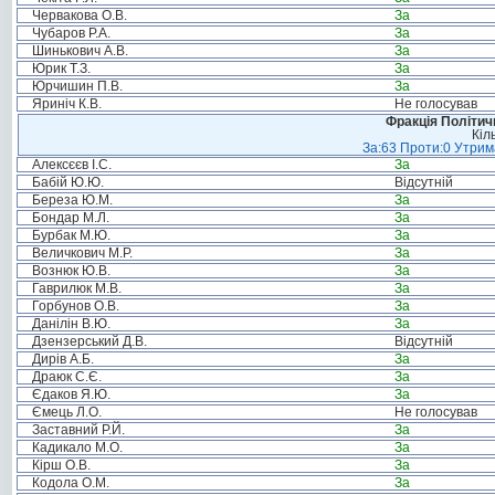
Червакова О.В.
За
Чубаров Р.А.
За
Шинькович А.В.
За
Юрик Т.З.
За
Юрчишин П.В.
За
Яриніч К.В.
Не голосував
Фракція Політи
Кіл
За:63 Проти:0 Утрима
Алексєєв І.С.
За
Бабій Ю.Ю.
Відсутній
Береза Ю.М.
За
Бондар М.Л.
За
Бурбак М.Ю.
За
Величкович М.Р.
За
Вознюк Ю.В.
За
Гаврилюк М.В.
За
Горбунов О.В.
За
Данілін В.Ю.
За
Дзензерський Д.В.
Відсутній
Дирів А.Б.
За
Драюк С.Є.
За
Єдаков Я.Ю.
За
Ємець Л.О.
Не голосував
Заставний Р.Й.
За
Кадикало М.О.
За
Кірш О.В.
За
Кодола О.М.
За