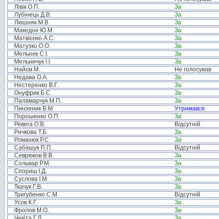
Лівік О.П.
За
Лубінець Д.В.
За
Люшняк М.В.
За
Македон Ю.М.
За
Матвієнко А.С.
За
Матузко О.О.
За
Мельник С.І.
За
Мельничук І.І.
За
Найєм М. .
Не голосував
Недава О.А.
За
Нестеренко В.Г.
За
Онуфрик Б.С.
За
Паламарчук М.П.
За
Пинзеник В.М.
Утримався
Порошенко О.П.
За
Ревега О.В.
Відсутній
Ричкова Т.Б.
За
Романюк Р.С.
За
Сабашук П.П.
Відсутній
Севрюков В.В.
За
Сольвар Р.М.
За
Спориш І.Д.
За
Суслова І.М.
За
Ткачук Г.В.
За
Тригубенко С.М.
Відсутній
Усов К.Г.
За
Фролов М.О.
За
Чекіта Г.Л.
За