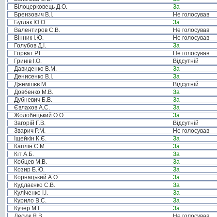
Білоцерковець Д.О.
За
Брензович В.І.
Не голосував
Буглак Ю.О.
За
Валентиров С.В.
Не голосував
Вінник І.Ю.
Не голосував
Голубов Д.І.
За
Горват Р.І.
Не голосував
Гринів І.О.
Відсутній
Давиденко В.М.
За
Денисенко В.І.
За
Джемілєв М. .
Відсутній
Довбенко М.В.
За
Дубневич Б.В.
За
Євлахов А.С.
За
Жолобецький О.О.
За
Загорій Г.В.
Відсутній
Зварич Р.М.
Не голосував
Іщейкін К.Є.
За
Каплін С.М.
За
Кіт А.Б.
За
Кобцев М.В.
За
Козир Б.Ю.
За
Корнацький А.О.
За
Кудлаєнко С.В.
За
Куліченко І.І.
За
Курило В.С.
За
Кучер М.І.
За
Лесюк Я.В.
Не голосував