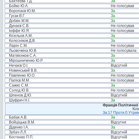
Бахтеєва Т.Д.
За
Бойко Ю.А.
Не голосував
Воропаєв Ю.М.
За
Гусак В.Г.
За
Добкін М.М.
За
Дунаєв С.В.
Не голосував
Іоффе Ю.Я.
Не голосував
Кісельов А.М.
За
Колєсніков Д.В.
За
Ларін С.М.
Не голосував
Льовочкіна Ю.В.
Не голосувала
Матвієнков С.А.
За
Мірошниченко Ю.Р.
За
Нечаєв О.І.
Відсутній
Новинський В.В.
За
Павленко Ю.О.
Не голосував
Папієв М.М.
Не голосував
Сажко С.М.
За
Солод Ю.В.
Не голосував
Шпенов Д.Ю.
Відсутній
Шуфрич Н.І.
За
Фракція Політичної
Кіл
За:17 Проти:0 Утрим
Бабак А.В.
За
Войціцька В.М.
Відсутня
Діденко І.А.
За
Зубач Л.Л.
Відсутній
Костенко П.П.
Відсутній