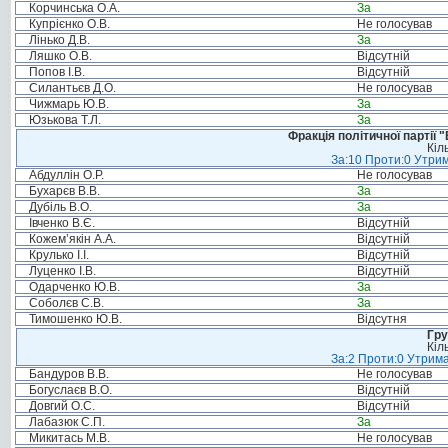
Корчинська О.А.
За
Купрієнко О.В.
Не голосував
Лінько Д.В.
За
Ляшко О.В.
Відсутній
Попов І.В.
Відсутній
Силантьєв Д.О.
Не голосував
Чижмарь Ю.В.
За
Юзькова Т.Л.
За
Фракція політичної партії
Кіл
За:10 Проти:0 Утрим
Абдуллін О.Р.
Не голосував
Бухарєв В.В.
За
Дубіль В.О.
За
Івченко В.Є.
Відсутній
Кожем’якін А.А.
Відсутній
Крулько І.І.
Відсутній
Луценко І.В.
Відсутній
Одарченко Ю.В.
За
Соболєв С.В.
За
Тимошенко Ю.В.
Відсутня
Гру
Кіл
За:2 Проти:0 Утрима
Бандуров В.В.
Не голосував
Богуслаєв В.О.
Відсутній
Довгий О.С.
Відсутній
Лабазюк С.П.
За
Микитась М.В.
Не голосував