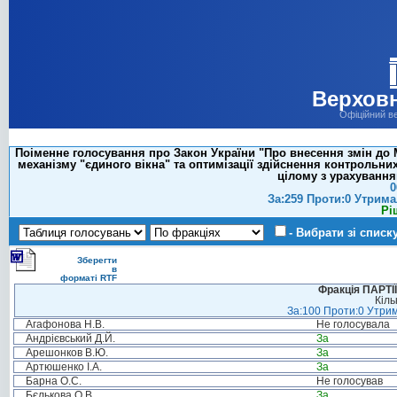
Верховн
Офіційний в
Поіменне голосування про Закон України "Про внесення змін до 
механізму "єдиного вікна" та оптимізації здійснення контрольни
цілому з урахування
0
За:259 Проти:0 Утрима
Рі
- Вибрати зі списк
Зберегти
в
форматі RTF
Фракція ПАРТ
Кіль
За:100 Проти:0 Утрим
Агафонова Н.В.
Не голосувала
Андрієвський Д.Й.
За
Арешонков В.Ю.
За
Артюшенко І.А.
За
Барна О.С.
Не голосував
Бєлькова О.В.
За