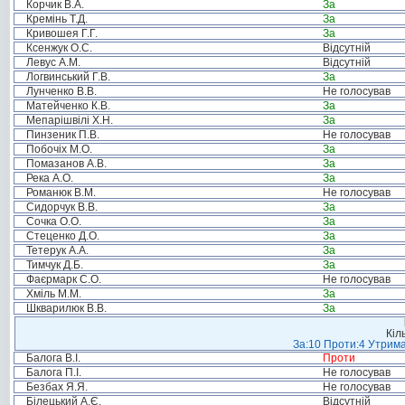
Корчик В.А.
За
Кремінь Т.Д.
За
Кривошея Г.Г.
За
Ксенжук О.С.
Відсутній
Левус А.М.
Відсутній
Логвинський Г.В.
За
Лунченко В.В.
Не голосував
Матейченко К.В.
За
Мепарішвілі Х.Н.
За
Пинзеник П.В.
Не голосував
Побочіх М.О.
За
Помазанов А.В.
За
Река А.О.
За
Романюк В.М.
Не голосував
Сидорчук В.В.
За
Сочка О.О.
За
Стеценко Д.О.
За
Тетерук А.А.
За
Тимчук Д.Б.
За
Фаєрмарк С.О.
Не голосував
Хміль М.М.
За
Шкварилюк В.В.
За
Кіл
За:10 Проти:4 Утрима
Балога В.І.
Проти
Балога П.І.
Не голосував
Безбах Я.Я.
Не голосував
Білецький А.Є.
Відсутній