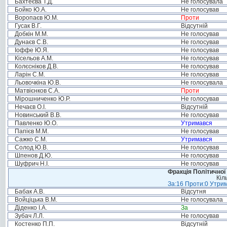
Бахтеєва Т.Д.
Не голосувала
Бойко Ю.А.
Не голосував
Воропаєв Ю.М.
Проти
Гусак В.Г.
Відсутній
Добкін М.М.
Не голосував
Дунаєв С.В.
Не голосував
Іоффе Ю.Я.
Не голосував
Кісельов А.М.
Не голосував
Колєсніков Д.В.
Не голосував
Ларін С.М.
Не голосував
Льовочкіна Ю.В.
Не голосувала
Матвієнков С.А.
Проти
Мірошниченко Ю.Р.
Не голосував
Нечаєв О.І.
Відсутній
Новинський В.В.
Не голосував
Павленко Ю.О.
Утримався
Папієв М.М.
Не голосував
Сажко С.М.
Утримався
Солод Ю.В.
Не голосував
Шпенов Д.Ю.
Не голосував
Шуфрич Н.І.
Не голосував
Фракція Політичної
Кіл
За:16 Проти:0 Утрим
Бабак А.В.
Відсутня
Войціцька В.М.
Не голосувала
Діденко І.А.
За
Зубач Л.Л.
Не голосував
Костенко П.П.
Відсутній