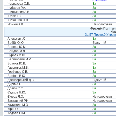
Червакова О.В.
За
Чубаров Р.А.
За
Шинькович А.В.
За
Юрик Т.З.
За
Юрчишин П.В.
За
Яриніч К.В.
Не голосував
Фракція Політи
Кіл
За:57 Проти:0 Утрима
Алексєєв І.С.
За
Бабій Ю.Ю.
Відсутній
Береза Ю.М.
За
Бондар М.Л.
За
Бурбак М.Ю.
За
Величкович М.Р.
За
Вознюк Ю.В.
За
Гаврилюк М.В.
За
Горбунов О.В.
За
Данілін В.Ю.
За
Дзензерський Д.В.
Відсутній
Дирів А.Б.
За
Драюк С.Є.
За
Єдаков Я.Ю.
За
Ємець Л.О.
Не голосував
Заставний Р.Й.
Не голосував
Кадикало М.О.
За
Кірш О.В.
За
Кодола О.М.
За