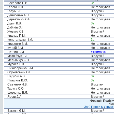
Веселова Н.В.
За
Герега О.В.
Не голосував
Голуб В.В.
Відсутній
Денисенко А.П.
Відсутній
Дерев’янко Ю.Б.
Не голосував
Дідич В.В.
За
Дубінін О.І.
Не голосував
Жеваго К.В.
Відсутній
Кишкар П.М.
Не голосував
Констанкевич І.М.
За
Кривенко В.М.
Не голосував
Купрій В.М.
Не голосував
Литвин В.М.
Утримався
Матвійчук Е.Л.
Відсутній
Мельничук С.П.
Не голосував
Мураєв Є.В.
Відсутній
Ничипоренко В.М.
Не голосував
Осуховський О.І.
Не голосував
Парубій А.В.
За
Пташник В.Ю.
За
Савченко Н.В.
Відсутня
Тарута С.О.
Не голосував
Шевченко В.Л.
Не голосував
Ярош Д.А.
Відсутній
Фракція Політич
Кіл
За:0 Проти:6 Утрима
Бакулін Є.М.
Відсутній