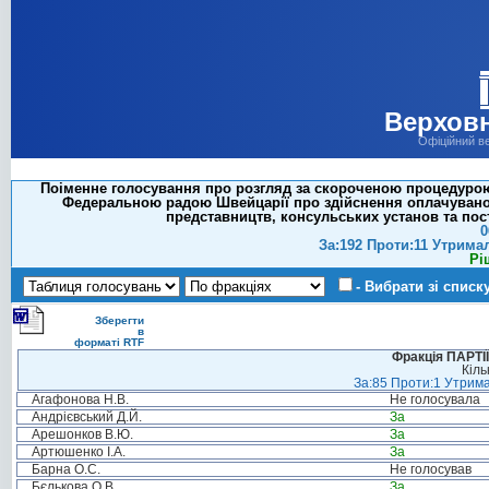
Верховн
Офіційний в
Поіменне голосування про розгляд за скороченою процедурою 
Федеральною радою Швейцарії про здійснення оплачувано
представництв, консульських установ та пос
0
За:192 Проти:11 Утрима
Рі
- Вибрати зі списк
Зберегти
в
форматі RTF
Фракція ПАРТ
Кіль
За:85 Проти:1 Утрима
Агафонова Н.В.
Не голосувала
Андрієвський Д.Й.
За
Арешонков В.Ю.
За
Артюшенко І.А.
За
Барна О.С.
Не голосував
Бєлькова О.В.
За