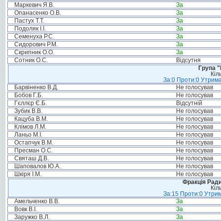
Маркевич Я.В.
За
Опанасенко О.В.
За
Пастух Т.Т.
За
Подоляк І.І.
За
Семенуха Р.С.
За
Сидорович Р.М.
За
Скрипник О.О.
За
Сотник О.С.
Відсутня
Група "
Кіл
За:0 Проти:0 Утрима
Барвіненко В.Д.
Не голосував
Бобов Г.Б.
Не голосував
Гєллєр Є.Б.
Відсутній
Зубик В.В.
Не голосував
Кацуба В.М.
Не голосував
Клімов Л.М.
Не голосував
Ланьо М.І.
Не голосував
Остапчук В.М.
Не голосував
Пресман О.С.
Не голосував
Святаш Д.В.
Не голосував
Шаповалов Ю.А.
Не голосував
Шкіря І.М.
Не голосував
Фракція Ради
Кіл
За:15 Проти:0 Утрим
Амельченко В.В.
За
Вовк В.І.
За
Заружко В.Л.
За