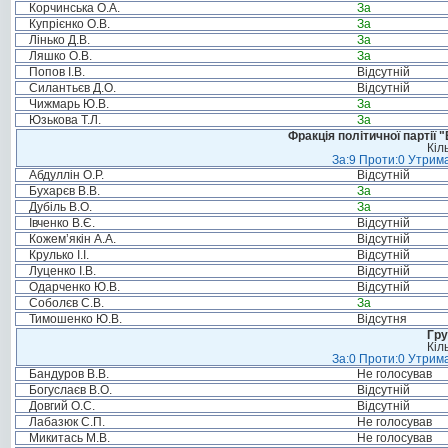
Корчинська О.А.
За
Купрієнко О.В.
За
Лінько Д.В.
За
Ляшко О.В.
За
Попов І.В.
Відсутній
Силантьєв Д.О.
Відсутній
Чижмарь Ю.В.
За
Юзькова Т.Л.
За
Фракція політичної партії
Кіл
За:9 Проти:0 Утрима
Абдуллін О.Р.
Відсутній
Бухарєв В.В.
За
Дубіль В.О.
За
Івченко В.Є.
Відсутній
Кожем’якін А.А.
Відсутній
Крулько І.І.
Відсутній
Луценко І.В.
Відсутній
Одарченко Ю.В.
Відсутній
Соболєв С.В.
За
Тимошенко Ю.В.
Відсутня
Гру
Кіл
За:0 Проти:0 Утрима
Бандуров В.В.
Не голосував
Богуслаєв В.О.
Відсутній
Довгий О.С.
Відсутній
Лабазюк С.П.
Не голосував
Микитась М.В.
Не голосував