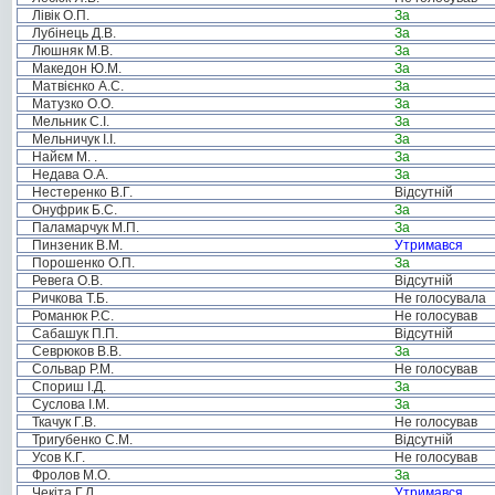
Лівік О.П.
За
Лубінець Д.В.
За
Люшняк М.В.
За
Македон Ю.М.
За
Матвієнко А.С.
За
Матузко О.О.
За
Мельник С.І.
За
Мельничук І.І.
За
Найєм М. .
За
Недава О.А.
За
Нестеренко В.Г.
Відсутній
Онуфрик Б.С.
За
Паламарчук М.П.
За
Пинзеник В.М.
Утримався
Порошенко О.П.
За
Ревега О.В.
Відсутній
Ричкова Т.Б.
Не голосувала
Романюк Р.С.
Не голосував
Сабашук П.П.
Відсутній
Севрюков В.В.
За
Сольвар Р.М.
Не голосував
Спориш І.Д.
За
Суслова І.М.
За
Ткачук Г.В.
Не голосував
Тригубенко С.М.
Відсутній
Усов К.Г.
Не голосував
Фролов М.О.
За
Чекіта Г.Л.
Утримався