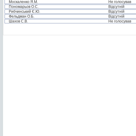
Москаленко Я.М.
Не голосував
Пономарьов О.С.
Відсутній
Рибчинський Є.Ю.
Відсутній
Фельдман О.Б.
Відсутній
Шахов С.В.
Не голосував