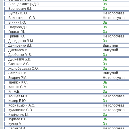
Білоцерковець Д.О.
За
Брензович В.І.
За
Буглак Ю.О.
Не голосував
Валентиров С.В.
Не голосував
Вінник І.Ю.
За
Голубов Д.І.
За
Горват Р.І.
За
Гринів І.О.
Не голосував
Давиденко В.М.
За
Денисенко В.І.
Відсутній
Джемілєв М. .
Відсутній
Довбенко М.В.
За
Дубневич Б.В.
За
Євлахов А.С.
За
Жолобецький О.О.
За
Загорій Г.В.
Відсутній
Зварич Р.М.
Не голосував
Іщейкін К.Є.
За
Каплін С.М.
За
Кіт А.Б.
За
Кобцев М.В.
Не голосував
Козир Б.Ю.
За
Корнацький А.О.
Не голосував
Кудлаєнко С.В.
Не голосував
Куліченко І.І.
За
Курило В.С.
За
Кучер М.І.
За
Лесюк Я.В.
Не голосував