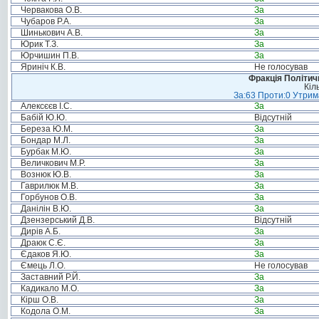
Червакова О.В.
За
Чубаров Р.А.
За
Шинькович А.В.
За
Юрик Т.З.
За
Юрчишин П.В.
За
Яриніч К.В.
Не голосував
Фракція Політи
Кіл
За:63 Проти:0 Утрима
Алексєєв І.С.
За
Бабій Ю.Ю.
Відсутній
Береза Ю.М.
За
Бондар М.Л.
За
Бурбак М.Ю.
За
Величкович М.Р.
За
Вознюк Ю.В.
За
Гаврилюк М.В.
За
Горбунов О.В.
За
Данілін В.Ю.
За
Дзензерський Д.В.
Відсутній
Дирів А.Б.
За
Драюк С.Є.
За
Єдаков Я.Ю.
За
Ємець Л.О.
Не голосував
Заставний Р.Й.
За
Кадикало М.О.
За
Кірш О.В.
За
Кодола О.М.
За