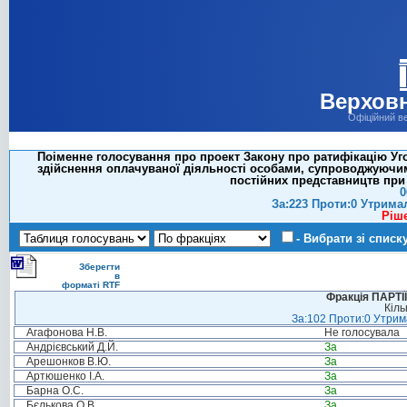
Верховн
Офіційний в
Поіменне голосування про проект Закону про ратифікацію Уг
здійснення оплачуваної діяльності особами, супроводжуючим
постійних представництв при 
0
За:223 Проти:0 Утрима
Ріш
- Вибрати зі списк
Зберегти
в
форматі RTF
Фракція ПАРТ
Кіль
За:102 Проти:0 Утрима
Агафонова Н.В.
Не голосувала
Андрієвський Д.Й.
За
Арешонков В.Ю.
За
Артюшенко І.А.
За
Барна О.С.
За
Бєлькова О.В.
За