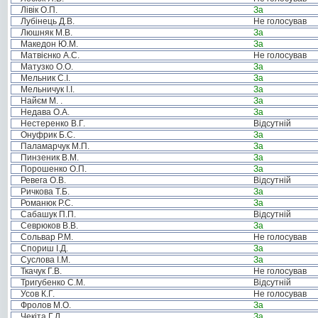
Лівік О.П.
За
Лубінець Д.В.
Не голосував
Люшняк М.В.
За
Македон Ю.М.
За
Матвієнко А.С.
Не голосував
Матузко О.О.
За
Мельник С.І.
За
Мельничук І.І.
За
Найєм М. .
За
Недава О.А.
За
Нестеренко В.Г.
Відсутній
Онуфрик Б.С.
За
Паламарчук М.П.
За
Пинзеник В.М.
За
Порошенко О.П.
За
Ревега О.В.
Відсутній
Ричкова Т.Б.
За
Романюк Р.С.
За
Сабашук П.П.
Відсутній
Севрюков В.В.
За
Сольвар Р.М.
Не голосував
Спориш І.Д.
За
Суслова І.М.
За
Ткачук Г.В.
Не голосував
Тригубенко С.М.
Відсутній
Усов К.Г.
Не голосував
Фролов М.О.
За
Чекіта Г.Л.
За