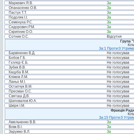
Маркевич Я.В.
За
Опанасенко О.В.
За
Пастух Т.Т.
За
Подоляк І.І.
За
Семенуха Р.С.
За
Сидорович Р.М.
За
Скрипник О.О.
За
Сотник О.С.
Відсутня
Група "
Кіл
За:1 Проти:0 Утрима
Барвіненко В.Д.
Не голосував
Бобов Г.Б.
Не голосував
Гєллєр Є.Б.
Не голосував
Зубик В.В.
Не голосував
Кацуба В.М.
Не голосував
Клімов Л.М.
Не голосував
Ланьо М.І.
Не голосував
Остапчук В.М.
Не голосував
Пресман О.С.
Не голосував
Святаш Д.В.
Не голосував
Шаповалов Ю.А.
Не голосував
Шкіря І.М.
Не голосував
Фракція Ради
Кіл
За:15 Проти:0 Утрим
Амельченко В.В.
За
Вовк В.І.
За
Заружко В.Л.
За