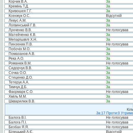
Корчик В.А.
За
Кремінь Т.Д.
За
Кривошея Г.Г.
За
Ксенжук О.С.
Відсутній
Левус А.М.
За
Логвинський Г.В.
За
Лунченко В.В.
Не голосував
Матейченко К.В.
За
Мепарішвілі Х.Н.
За
Пинзеник П.В.
Не голосував
Побочіх М.О.
За
Помазанов А.В.
За
Река А.О.
За
Романюк В.М.
Не голосував
Сидорчук В.В.
За
Сочка О.О.
За
Стеценко Д.О.
За
Тетерук А.А.
За
Тимчук Д.Б.
За
Фаєрмарк С.О.
Не голосував
Хміль М.М.
За
Шкварилюк В.В.
За
Кіл
За:17 Проти:0 Утрима
Балога В.І.
Не голосував
Балога П.І.
Не голосував
Безбах Я.Я.
Не голосував
Білецький А.Є.
Відсутній