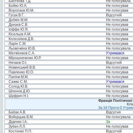
Бахтеєва Т.Д.
Не голосувала
Бойко Ю.А.
Не голосував
Воропаєв Ю.М.
Не голосував
Гусак В.Г.
Відсутній
Добкін М.М.
Не голосував
Дунаєв С.В.
Не голосував
Іоффе Ю.Я.
Не голосував
Кісельов А.М.
Не голосував
Колєсніков Д.В.
Не голосував
Ларін С.М.
Не голосував
Льовочкіна Ю.В.
Не голосувала
Матвієнков С.А.
Утримався
Мірошниченко Ю.Р.
Не голосував
Нечаєв О.І.
Відсутній
Новинський В.В.
Не голосував
Павленко Ю.О.
Не голосував
Папієв М.М.
Не голосував
Сажко С.М.
Утримався
Солод Ю.В.
Не голосував
Шпенов Д.Ю.
Не голосував
Шуфрич Н.І.
Не голосував
Фракція Політичної
Кіл
За:16 Проти:0 Утрим
Бабак А.В.
Відсутня
Войціцька В.М.
Не голосувала
Діденко І.А.
За
Зубач Л.Л.
Не голосував
Костенко П.П.
Відсутній