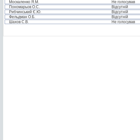
Москаленко Я.М.
Не голосував
Пономарьов О.С.
Відсутній
Рибчинський Є.Ю.
Відсутній
Фельдман О.Б.
Відсутній
Шахов С.В.
Не голосував