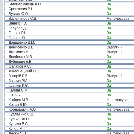
Білоцерковець Д.О.
За
Брензович В.І.
За
Буглак Ю.О.
За
Валентиров С.В.
Не голосував
Вінник І.Ю.
За
Голубов Д.І.
За
Горват Р.І.
За
Гринів І.О.
За
Давиденко В.М.
За
Денисенко В.І.
Відсутній
Джемілєв М. .
Відсутній
Довбенко М.В.
За
Дубневич Б.В.
За
Євлахов А.С.
За
Жолобецький О.О.
За
Загорій Г.В.
Відсутній
Зварич Р.М.
За
Іщейкін К.Є.
За
Каплін С.М.
За
Кіт А.Б.
За
Кобцев М.В.
Не голосував
Козир Б.Ю.
За
Корнацький А.О.
Не голосував
Кудлаєнко С.В.
За
Куліченко І.І.
За
Курило В.С.
За
Кучер М.І.
За
Лесюк Я.В.
Не голосував