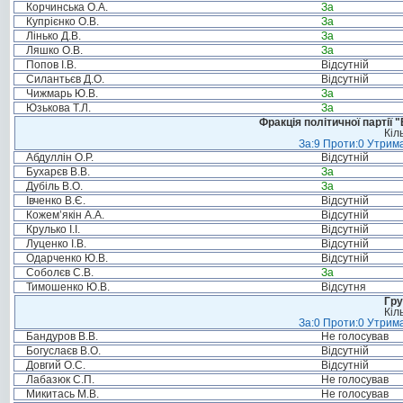
Корчинська О.А.
За
Купрієнко О.В.
За
Лінько Д.В.
За
Ляшко О.В.
За
Попов І.В.
Відсутній
Силантьєв Д.О.
Відсутній
Чижмарь Ю.В.
За
Юзькова Т.Л.
За
Фракція політичної партії
Кіл
За:9 Проти:0 Утрима
Абдуллін О.Р.
Відсутній
Бухарєв В.В.
За
Дубіль В.О.
За
Івченко В.Є.
Відсутній
Кожем’якін А.А.
Відсутній
Крулько І.І.
Відсутній
Луценко І.В.
Відсутній
Одарченко Ю.В.
Відсутній
Соболєв С.В.
За
Тимошенко Ю.В.
Відсутня
Гру
Кіл
За:0 Проти:0 Утрима
Бандуров В.В.
Не голосував
Богуслаєв В.О.
Відсутній
Довгий О.С.
Відсутній
Лабазюк С.П.
Не голосував
Микитась М.В.
Не голосував