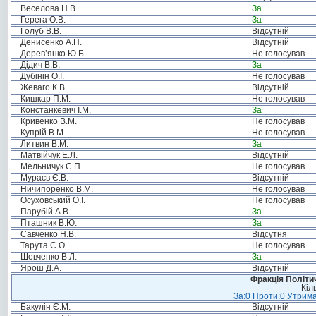
Веселова Н.В.
За
Герега О.В.
За
Голуб В.В.
Відсутній
Денисенко А.П.
Відсутній
Дерев’янко Ю.Б.
Не голосував
Дідич В.В.
За
Дубінін О.І.
Не голосував
Жеваго К.В.
Відсутній
Кишкар П.М.
Не голосував
Констанкевич І.М.
За
Кривенко В.М.
Не голосував
Купрій В.М.
Не голосував
Литвин В.М.
За
Матвійчук Е.Л.
Відсутній
Мельничук С.П.
Не голосував
Мураєв Є.В.
Відсутній
Ничипоренко В.М.
Не голосував
Осуховський О.І.
Не голосував
Парубій А.В.
За
Пташник В.Ю.
За
Савченко Н.В.
Відсутня
Тарута С.О.
Не голосував
Шевченко В.Л.
За
Ярош Д.А.
Відсутній
Фракція Політич
Кіл
За:0 Проти:0 Утрима
Бакулін Є.М.
Відсутній