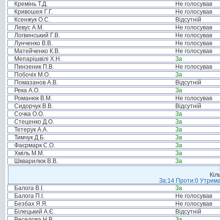
Кремінь Т.Д.
Не голосував
Кривошея Г.Г.
Не голосував
Ксенжук О.С.
Відсутній
Левус А.М.
Не голосував
Логвинський Г.В.
Не голосував
Лунченко В.В.
Не голосував
Матейченко К.В.
Не голосував
Мепарішвілі Х.Н.
За
Пинзеник П.В.
Не голосував
Побочіх М.О.
За
Помазанов А.В.
Відсутній
Река А.О.
За
Романюк В.М.
Не голосував
Сидорчук В.В.
Відсутній
Сочка О.О.
За
Стеценко Д.О.
За
Тетерук А.А.
За
Тимчук Д.Б.
За
Фаєрмарк С.О.
За
Хміль М.М.
За
Шкварилюк В.В.
За
Кіл
За:14 Проти:0 Утрима
Балога В.І.
За
Балога П.І.
Не голосував
Безбах Я.Я.
Не голосував
Білецький А.Є.
Відсутній
Веселова Н.В.
За