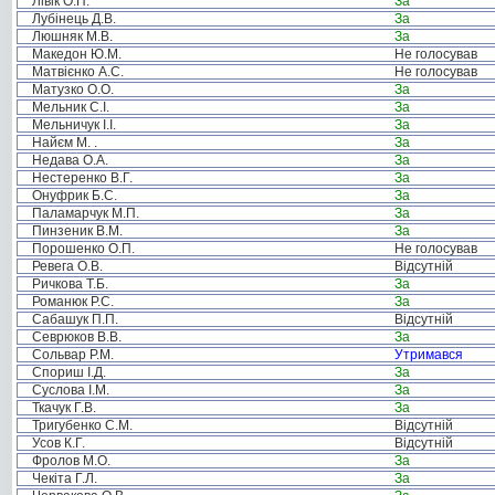
Лівік О.П.
За
Лубінець Д.В.
За
Люшняк М.В.
За
Македон Ю.М.
Не голосував
Матвієнко А.С.
Не голосував
Матузко О.О.
За
Мельник С.І.
За
Мельничук І.І.
За
Найєм М. .
За
Недава О.А.
За
Нестеренко В.Г.
За
Онуфрик Б.С.
За
Паламарчук М.П.
За
Пинзеник В.М.
За
Порошенко О.П.
Не голосував
Ревега О.В.
Відсутній
Ричкова Т.Б.
За
Романюк Р.С.
За
Сабашук П.П.
Відсутній
Севрюков В.В.
За
Сольвар Р.М.
Утримався
Спориш І.Д.
За
Суслова І.М.
За
Ткачук Г.В.
За
Тригубенко С.М.
Відсутній
Усов К.Г.
Відсутній
Фролов М.О.
За
Чекіта Г.Л.
За