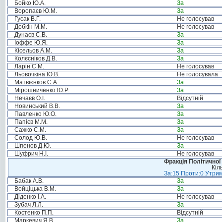
Бойко Ю.А.
За
Воропаєв Ю.М.
За
Гусак В.Г.
Не голосував
Добкін М.М.
Не голосував
Дунаєв С.В.
За
Іоффе Ю.Я.
За
Кісельов А.М.
За
Колєсніков Д.В.
За
Ларін С.М.
Не голосував
Льовочкіна Ю.В.
Не голосувала
Матвієнков С.А.
За
Мірошниченко Ю.Р.
За
Нечаєв О.І.
Відсутній
Новинський В.В.
За
Павленко Ю.О.
За
Папієв М.М.
За
Сажко С.М.
За
Солод Ю.В.
Не голосував
Шпенов Д.Ю.
За
Шуфрич Н.І.
Не голосував
Фракція Політичної
Кіл
За:15 Проти:0 Утрим
Бабак А.В.
За
Войціцька В.М.
За
Діденко І.А.
Не голосував
Зубач Л.Л.
За
Костенко П.П.
Відсутній
Маркевич Я.В.
За