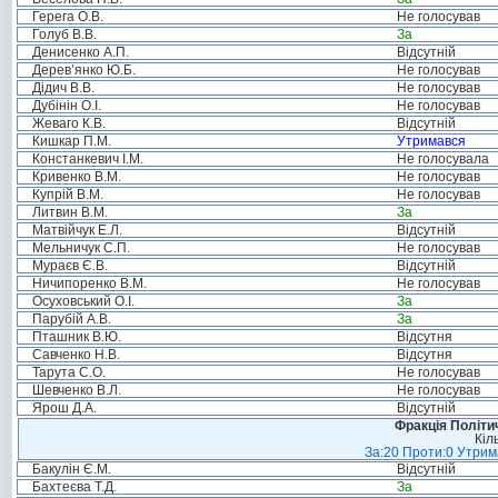
Герега О.В.
Не голосував
Голуб В.В.
За
Денисенко А.П.
Відсутній
Дерев’янко Ю.Б.
Не голосував
Дідич В.В.
Не голосував
Дубінін О.І.
Не голосував
Жеваго К.В.
Відсутній
Кишкар П.М.
Утримався
Констанкевич І.М.
Не голосувала
Кривенко В.М.
Не голосував
Купрій В.М.
Не голосував
Литвин В.М.
За
Матвійчук Е.Л.
Відсутній
Мельничук С.П.
Не голосував
Мураєв Є.В.
Відсутній
Ничипоренко В.М.
Не голосував
Осуховський О.І.
За
Парубій А.В.
За
Пташник В.Ю.
Відсутня
Савченко Н.В.
Відсутня
Тарута С.О.
Не голосував
Шевченко В.Л.
Не голосував
Ярош Д.А.
Відсутній
Фракція Політич
Кіл
За:20 Проти:0 Утрима
Бакулін Є.М.
Відсутній
Бахтеєва Т.Д.
За