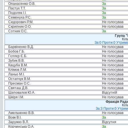
Опанасенко О.В.
За
Пастух Т.Т.
За
Подоляк І.І.
За
Семенуха Р.С.
За
Сидорович Р.М.
Не голосував
Скрипник О.О.
Не голосував
Сотник О.С.
За
Група "
Кіл
За:0 Проти:0 Утрима
Барвіненко В.Д.
Не голосував
Бобов Г.Б.
Не голосував
Гєллєр Є.Б.
Не голосував
Зубик В.В.
Не голосував
Кацуба В.М.
Не голосував
Клімов Л.М.
Не голосував
Ланьо М.І.
Не голосував
Остапчук В.М.
Не голосував
Пресман О.С.
Не голосував
Святаш Д.В.
Не голосував
Шаповалов Ю.А.
Відсутній
Шкіря І.М.
Не голосував
Фракція Ради
Кіл
За:3 Проти:0 Утрим
Амельченко В.В.
Не голосував
Вовк В.І.
За
Заружко В.Л.
Відсутня
Корчинська О.А.
За