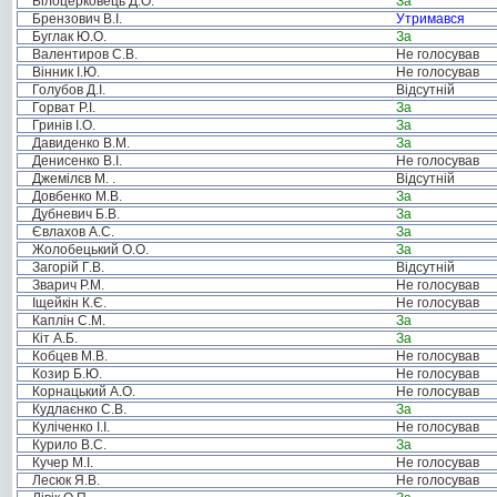
Білоцерковець Д.О.
За
Брензович В.І.
Утримався
Буглак Ю.О.
За
Валентиров С.В.
Не голосував
Вінник І.Ю.
Не голосував
Голубов Д.І.
Відсутній
Горват Р.І.
За
Гринів І.О.
За
Давиденко В.М.
За
Денисенко В.І.
Не голосував
Джемілєв М. .
Відсутній
Довбенко М.В.
За
Дубневич Б.В.
За
Євлахов А.С.
За
Жолобецький О.О.
За
Загорій Г.В.
Відсутній
Зварич Р.М.
Не голосував
Іщейкін К.Є.
Не голосував
Каплін С.М.
За
Кіт А.Б.
За
Кобцев М.В.
Не голосував
Козир Б.Ю.
Не голосував
Корнацький А.О.
Не голосував
Кудлаєнко С.В.
За
Куліченко І.І.
Не голосував
Курило В.С.
За
Кучер М.І.
Не голосував
Лесюк Я.В.
Не голосував