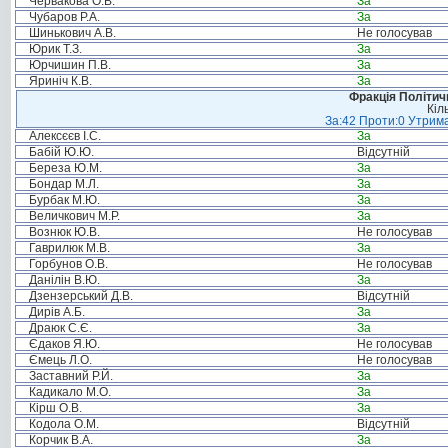
Червакова О.В.
За
Чубаров Р.А.
За
Шинькович А.В.
Не голосував
Юрик Т.З.
За
Юрчишин П.В.
За
Яриніч К.В.
За
Фракція Політи
Кіл
За:42 Проти:0 Утрима
Алексєєв І.С.
За
Бабій Ю.Ю.
Відсутній
Береза Ю.М.
За
Бондар М.Л.
За
Бурбак М.Ю.
За
Величкович М.Р.
За
Вознюк Ю.В.
Не голосував
Гаврилюк М.В.
За
Горбунов О.В.
Не голосував
Данілін В.Ю.
За
Дзензерський Д.В.
Відсутній
Дирів А.Б.
За
Драюк С.Є.
За
Єдаков Я.Ю.
Не голосував
Ємець Л.О.
Не голосував
Заставний Р.Й.
За
Кадикало М.О.
За
Кірш О.В.
За
Кодола О.М.
Відсутній
Корчик В.А.
За