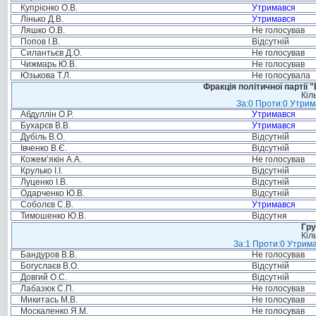
Купрієнко О.В.
Утримався
Лінько Д.В.
Утримався
Ляшко О.В.
Не голосував
Попов І.В.
Відсутній
Силантьєв Д.О.
Не голосував
Чижмарь Ю.В.
Не голосував
Юзькова Т.Л.
Не голосувала
Фракція політичної партії
Кіл
За:0 Проти:0 Утрим
Абдуллін О.Р.
Утримався
Бухарєв В.В.
Утримався
Дубіль В.О.
Відсутній
Івченко В.Є.
Відсутній
Кожем’якін А.А.
Не голосував
Крулько І.І.
Відсутній
Луценко І.В.
Відсутній
Одарченко Ю.В.
Відсутній
Соболєв С.В.
Утримався
Тимошенко Ю.В.
Відсутня
Гру
Кіл
За:1 Проти:0 Утрима
Бандуров В.В.
Не голосував
Богуслаєв В.О.
Відсутній
Довгий О.С.
Відсутній
Лабазюк С.П.
Не голосував
Микитась М.В.
Не голосував
Москаленко Я.М.
Не голосував