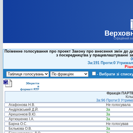
Верховн
Офіційний в
Поіменне голосування про проект Закону про внесення змін до д
з посередництва у працевлаштуванні за
0
За:191 Проти:0 Утримал
Ріш
- Вибрати зі списк
Зберегти
в
форматі RTF
Фракція ПАРТ
Кіль
За:96 Проти:0 Утрима
Агафонова Н.В.
Не голосувала
Андрієвський Д.Й.
За
Арешонков В.Ю.
За
Артюшенко І.А.
За
Барна О.С.
Не голосував
Бєлькова О.В.
За