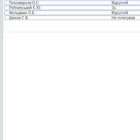
Пономарьов О.С.
Відсутній
Рибчинський Є.Ю.
За
Фельдман О.Б.
Відсутній
Шахов С.В.
Не голосував