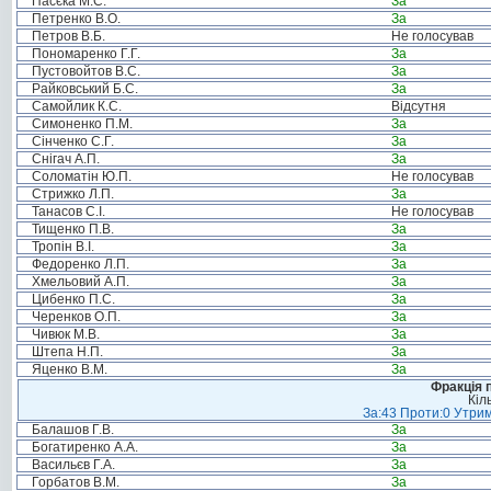
Пасєка М.С.
За
Петренко В.О.
За
Петров В.Б.
Не голосував
Пономаренко Г.Г.
За
Пустовойтов В.С.
За
Райковський Б.С.
За
Самойлик К.С.
Відсутня
Симоненко П.М.
За
Сінченко С.Г.
За
Снігач А.П.
За
Соломатін Ю.П.
Не голосував
Стрижко Л.П.
За
Танасов С.І.
Не голосував
Тищенко П.В.
За
Тропін В.І.
За
Федоренко Л.П.
За
Хмельовий А.П.
За
Цибенко П.С.
За
Черенков О.П.
За
Чивюк М.В.
За
Штепа Н.П.
За
Яценко В.М.
За
Фракція п
Кіл
За:43 Проти:0 Утрим
Балашов Г.В.
За
Богатиренко А.А.
За
Васильєв Г.А.
За
Горбатов В.М.
За