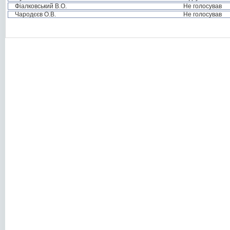
Фіалковський В.О.
Не голосував
Чародєєв О.В.
Не голосував