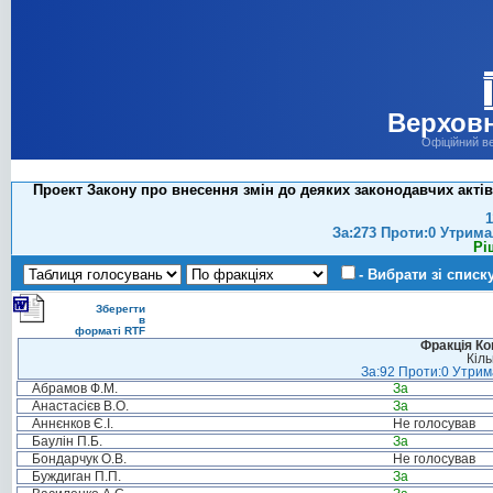
Верховн
Офіційний в
Проект Закону про внесення змін до деяких законодавчих акті
1
За:273 Проти:0 Утрима
Рі
- Вибрати зі списк
Зберегти
в
форматі RTF
Фракція Ком
Кіль
За:92 Проти:0 Утрима
Абрамов Ф.М.
За
Анастасієв В.О.
За
Аннєнков Є.І.
Не голосував
Баулін П.Б.
За
Бондарчук О.В.
Не голосував
Буждиган П.П.
За