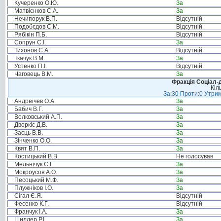
Кучеренко О.Ю.
За
Матвієнков С.А.
За
Нечипорук В.П.
Відсутній
Подобєдов С.М.
Відсутній
Рябікін П.Б.
Відсутній
Сопрун С.І.
За
Тихонов С.А.
Відсутній
Ткачук В.М.
За
Устенко П.І.
Відсутній
Чаговець В.М.
За
Фракція Соціал-д
Кіл
За:30 Проти:0 Утрим
Андреічев О.А.
За
Бабич В.Г.
За
Волковський А.П.
За
Дворкіс Д.В.
За
Заєць В.В.
За
Зінченко О.О.
За
Квят В.П.
За
Костицький В.В.
Не голосував
Мельнічук С.І.
За
Мокроусов А.О.
За
Песоцький М.Ф.
За
Плужніков І.О.
За
Сігал Є.Я.
Відсутній
Фесенко К.Г.
Відсутній
Франчук І.А.
За
Шиллер Р.І.
За