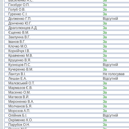
Василенко А.С.
За
Гінзбург О.П.
За
Голуб О.В.
За
Гуренко С.І.
За
Долженко Г.П.
Відсутній
Донченко Ю.Г.
За
Драголюнцев А.Д.
За
Єщенко В.М.
За
Заклунна В.Г.
За
Іванов В.Г.
За
Клочко М.О.
За
Корнійчук І.В.
За
Кравченко М.В.
За
Круценко В.Я.
За
Кузнєцов П.С.
Відсутній
Кучеренко В.М.
За
Лантух В.І.
Не голосував
Лешан Е.А.
Відсутній
Малєвський О.Т.
За
Мармазов Є.В.
За
Масенко О.М.
За
Матвєєв В.Й.
За
Мироненко В.А.
За
Молчанов Б.Я.
За
Морозов А.П.
За
Олійник Б.І.
Відсутній
Охріменко К.О.
За
Парубок О.Н.
За