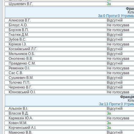
Шушкевич В.Г.
За
Фрак
Кіл
За:0 Проти:0 Утримал
Алексєєв В.Г.
Відсутній
Білоус А.О.
Не голосував
Борзов В.П.
Не голосував
Гнатюк Д.М.
Відсутній
Зубов В.С.
Відсутній
Кірімов І.З.
Не голосував
Косаківський Л.Г.
Відсутній
Мельников О.Б.
Відсутній
Онопенко В.В.
Не голосував
Правденко С.М.
Відсутній
Ременюк О.І.
Не голосував
Сас С.В.
Не голосував
Сушкевич В.М.
Відсутній
Толочко П.П.
Відсутній
Черненко В.Г.
Відсутній
Юхновський О.І.
Не голосував
Фракція
Кіл
За:13 Проти:0 Утрим
Альохін В.І.
Відсутній
Власов В.Д.
За
Кармазін Ю.А.
Не голосував
Ковач М.М.
За
Корчинський А.І.
За
Макеєнко В.В.
Відсутній