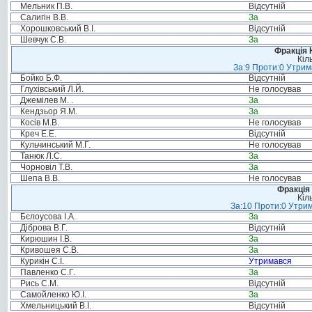
Мельник П.В.
Відсутній
Салигін В.В.
За
Хорошковський В.І.
Відсутній
Шевчук С.В.
За
Фракція 
Кіл
За:9 Проти:0 Утрим
Бойко Б.Ф.
Відсутній
Глухівський Л.Й.
Не голосував
Джемілев М. .
За
Кендзьор Я.М.
За
Косів М.В.
Не голосував
Креч Е.Е.
Відсутній
Кульчинський М.Г.
Не голосував
Танюк Л.С.
За
Чорновіл Т.В.
За
Шепа В.В.
Не голосував
Фракція 
Кіл
За:10 Проти:0 Утрим
Бєлоусова І.А.
За
Діброва В.Г.
Відсутній
Кирюшин І.В.
За
Кривошея С.В.
За
Курикін С.І.
Утримався
Павленко С.Г.
За
Рись С.М.
Відсутній
Самойленко Ю.І.
За
Хмельницький В.І.
Відсутній