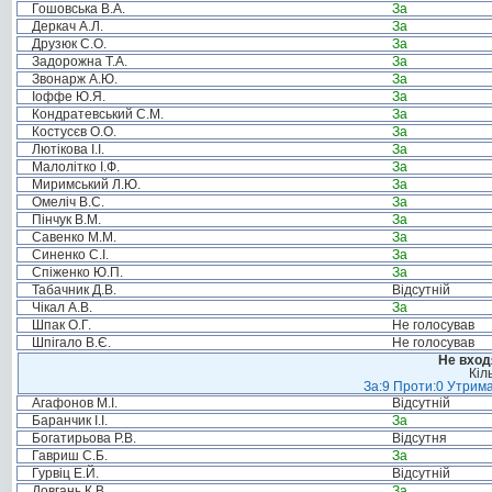
Гошовська В.А.
За
Деркач А.Л.
За
Друзюк С.О.
За
Задорожна Т.А.
За
Звонарж А.Ю.
За
Іоффе Ю.Я.
За
Кондратевський С.М.
За
Костусєв О.О.
За
Лютікова І.І.
За
Малолітко І.Ф.
За
Миримський Л.Ю.
За
Омеліч В.С.
За
Пінчук В.М.
За
Савенко М.М.
За
Синенко С.І.
За
Спіженко Ю.П.
За
Табачник Д.В.
Відсутній
Чікал А.В.
За
Шпак О.Г.
Не голосував
Шпігало В.Є.
Не голосував
Не вход
Кіл
За:9 Проти:0 Утрима
Агафонов М.І.
Відсутній
Баранчик І.І.
За
Богатирьова Р.В.
Відсутня
Гавриш С.Б.
За
Гурвіц Е.Й.
Відсутній
Довгань К.В.
За