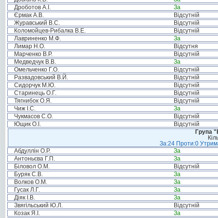
Дроботов А.І.
За
Єрмак А.В.
Відсутній
Журавський В.С.
Відсутній
Коломойцев-Рибалка В.Е.
Відсутній
Лавриненко М.Ф.
За
Лимар Н.О.
Відсутня
Марченко В.Р.
Відсутній
Медведчук В.В.
За
Омельченко Г.О.
Відсутній
Развадовський В.Й.
Відсутній
Сидорчук М.Ю.
Відсутній
Старинець О.Г.
Відсутній
Тягнибок О.Я.
Відсутній
Чиж І.С.
За
Чукмасов С.О.
Відсутній
Ющик О.І.
Відсутній
Група "
Кіл
За:24 Проти:0 Утрима
Абдуллін О.Р.
За
Антоньєва Г.П.
За
Біловол О.М.
Відсутній
Буряк С.В.
За
Волков О.М.
За
Гусак Л.Г.
За
Діяк І.В.
За
Звягільський Ю.Л.
Відсутній
Козак Я.І.
За