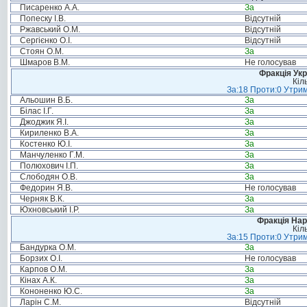
Писаренко А.А.
За
Попеску І.В.
Відсутній
Ржавський О.М.
Відсутній
Сергієнко О.І.
Відсутній
Стоян О.М.
За
Шмаров В.М.
Не голосував
Фракція Ук
Кіл
За:18 Проти:0 Утрим
Альошин В.Б.
За
Білас І.Г.
За
Джоджик Я.І.
За
Кириленко В.А.
За
Костенко Ю.І.
За
Манчуленко Г.М.
За
Полюхович І.П.
За
Слободян О.В.
За
Федорин Я.В.
Не голосував
Черняк В.К.
За
Юхновський І.Р.
За
Фракція Нар
Кіл
За:15 Проти:0 Утрим
Бандурка О.М.
За
Борзих О.І.
Не голосував
Карпов О.М.
За
Кінах А.К.
За
Кононенко Ю.С.
За
Ларін С.М.
Відсутній