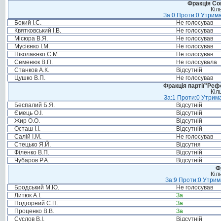
Фракція Соц
Кіл
За:0 Проти:0 Утрима
Бокий І.С.
Не голосував
Квятковський І.В.
Не голосував
Місюра В.Я.
Не голосував
Мусієнко І.М.
Не голосував
Ніколаєнко С.М.
Не голосував
Семенюк В.П.
Не голосувала
Станков А.К.
Відсутній
Цушко В.П.
Не голосував
Фракція партії"Реф
Кіл
За:1 Проти:0 Утрима
Беспалий Б.Я.
Відсутній
Ємець О.І.
Відсутній
Жир О.О.
Відсутній
Осташ І.І.
Відсутній
Салій І.М.
Не голосував
Стецько Я.Й.
Відсутня
Філенко В.П.
Відсутній
Чубаров Р.А.
Відсутній
Ф
Кіл
За:9 Проти:0 Утрим
Бродський М.Ю.
Не голосував
Литюк А.І.
За
Подгорний С.П.
За
Проценко В.В.
За
Суслов В.І.
Відсутній