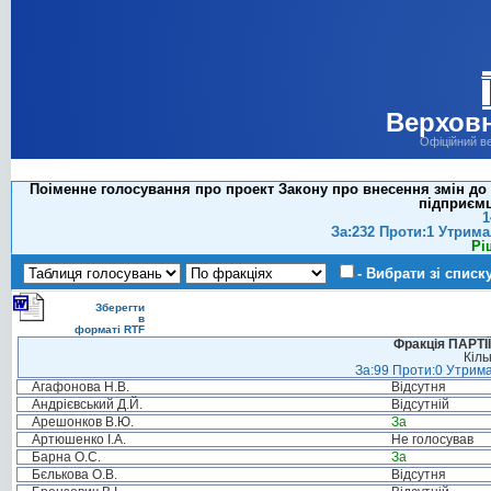
Верховн
Офіційний в
Поіменне голосування про проект Закону про внесення змін до 
підприємц
1
За:232 Проти:1 Утрима
Рі
- Вибрати зі списк
Зберегти
в
форматі RTF
Фракція ПАРТ
Кіль
За:99 Проти:0 Утрима
Агафонова Н.В.
Відсутня
Андрієвський Д.Й.
Відсутній
Арешонков В.Ю.
За
Артюшенко І.А.
Не голосував
Барна О.С.
За
Бєлькова О.В.
Відсутня