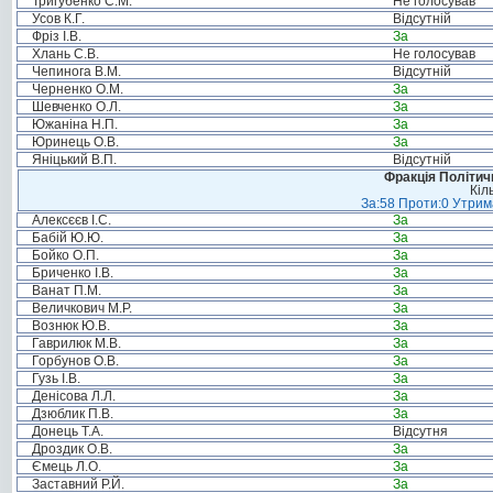
Тригубенко С.М.
Не голосував
Усов К.Г.
Відсутній
Фріз І.В.
За
Хлань С.В.
Не голосував
Чепинога В.М.
Відсутній
Черненко О.М.
За
Шевченко О.Л.
За
Южаніна Н.П.
За
Юринець О.В.
За
Яніцький В.П.
Відсутній
Фракція Політи
Кіл
За:58 Проти:0 Утрима
Алексєєв І.С.
За
Бабій Ю.Ю.
За
Бойко О.П.
За
Бриченко І.В.
За
Ванат П.М.
За
Величкович М.Р.
За
Вознюк Ю.В.
За
Гаврилюк М.В.
За
Горбунов О.В.
За
Гузь І.В.
За
Денісова Л.Л.
За
Дзюблик П.В.
За
Донець Т.А.
Відсутня
Дроздик О.В.
За
Ємець Л.О.
За
Заставний Р.Й.
За