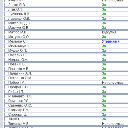
Кучер М.І.
Не голосував
Лесюк Я.В.
За
Лівік О.П.
За
Лубінець Д.В.
За
Луценко Ю.В.
За
Макар’ян Д.Б.
За
Мамчур Ю.В.
За
Матіос М.В.
Відсутня
Матузко О.О.
За
Мельник С.І.
Утримався
Мельничук І.І.
За
Мушак О.П.
За
Насалик І.С.
За
Недава О.А.
За
Новак Н.В.
За
Павелко А.В.
За
Палатний А.Л.
За
Петренко О.М.
За
Побер І.М.
Не голосував
Продан О.П.
За
Рибак І.П.
За
Різаненко П.О.
За
Романюк Р.С.
За
Савченко О.Ю.
За
Сольвар Р.М.
За
Спориш І.Д.
За
Тіміш Г.І.
За
Томенко М.В.
Не голосував