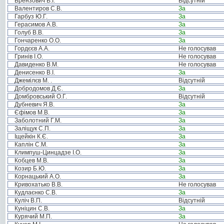
Брензович В.І.
Відсутній
Валентиров С.В.
За
Гарбуз Ю.Г.
За
Герасимов А.В.
За
Голуб В.В.
За
Гончаренко О.О.
За
Гордєєв А.А.
Не голосував
Гринів І.О.
Не голосував
Давиденко В.М.
Не голосував
Денисенко В.І.
За
Джемілєв М. .
Відсутній
Добродомов Д.Є.
За
Домбровський О.Г.
Відсутній
Дубневич Я.В.
За
Єфімов М.В.
За
Заболотний Г.М.
За
Заліщук С.П.
За
Іщейкін К.Є.
За
Каплін С.М.
За
Климпуш-Цинцадзе І.О.
За
Кобцев М.В.
За
Козир Б.Ю.
За
Корнацький А.О.
За
Кривохатько В.В.
Не голосував
Кудлаєнко С.В.
За
Куліч В.П.
Відсутній
Куніцин С.В.
За
Курячий М.П.
За