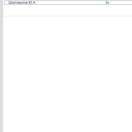
Шаповалов Ю.А.
За