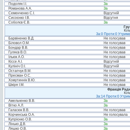
Подоляк І.І.
За
Романова А.А.
За
Семенченко С.І.
Відсутній
Сисоєнко І.В.
Відсутня
Соболєв Є.В.
За
Гру
Кіл
За:0 Проти:0 Утрима
Барвіненко В.Д.
Не голосував
Біловол О.М.
Не голосував
Бондар В.В.
Не голосував
Гуляєв В.О.
Не голосував
Ільюк А.О.
Не голосував
Кіссе А.І.
Відсутній
Кулініч О.І.
Відсутній
Остапчук В.М.
Не голосував
Пресман О.С.
Не голосував
Хомутиннік В.Ю.
Не голосував
Шкіря І.М.
Не голосував
Фракція Ради
Кіл
За:14 Проти:0 Утрим
Амельченко В.В.
За
Вітко А.Л.
За
Галасюк В.В.
Не голосував
Корчинська О.А.
Не голосувала
Купрієнко О.В.
За
Лінько Д.В.
За
Ляшко О.В.
За