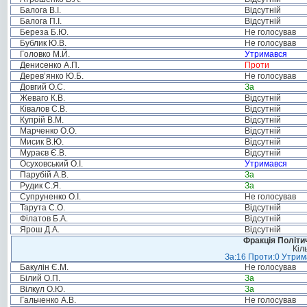
Балога В.І.
Відсутній
Балога П.І.
Відсутній
Береза Б.Ю.
Не голосував
Бублик Ю.В.
Не голосував
Головко М.Й.
Утримався
Денисенко А.П.
Проти
Дерев’янко Ю.Б.
Не голосував
Довгий О.С.
За
Жеваго К.В.
Відсутній
Ківалов С.В.
Відсутній
Купрій В.М.
Відсутній
Марченко О.О.
Відсутній
Мисик В.Ю.
Відсутній
Мураєв Є.В.
Відсутній
Осуховський О.І.
Утримався
Парубій А.В.
За
Рудик С.Я.
За
Супруненко О.І.
Не голосував
Тарута С.О.
Відсутній
Філатов Б.А.
Відсутній
Ярош Д.А.
Відсутній
Фракція Політич
Кіл
За:16 Проти:0 Утрима
Бакулін Є.М.
Не голосував
Білий О.П.
За
Вілкул О.Ю.
За
Гальченко А.В.
Не голосував