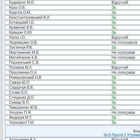
Кадикало М.О.
Відсутній
Кірш О.В.
За
Кодола О.М.
За
Константіновський В.Л.
За
Котвіцький І.О.
За
Кривенко В.В.
За
Кришин О.Ю.
За
Лапін І.О.
Відсутній
Ледовських О.В.
Не голосувала
Лук’янчук Р.В.
За
Мартиненко М.В.
Не голосував
Матейченко К.В.
Не голосував
Пашинський С.В.
За
Поляков М.А.
Відсутній
Присяжнюк О.А.
Не голосував
Романовський О.В.
За
Савчук Ю.П.
За
Сидорчук В.В.
За
Сочка О.О.
За
Стеценко Д.О.
За
Сюмар В.П.
За
Тимошенко Ю.В.
За
Унгурян П.Я.
Не голосував
Федорук М.Т.
За
Чорновол Т.М.
За
Кіл
За:6 Проти:1 Утрима
Атрошенко В.А.
Відсутній