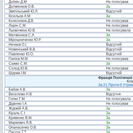
Добкін Д.М.
Не голосував
Долженков О.В.
За
Звягільський Ю.Л.
Відсутній
Кісельов А.М.
За
Колєсніков Д.В.
Не голосував
Ларін С.М.
Не голосував
Льовочкіна Ю.В.
Не голосувала
Матвієнков С.А.
За
Мірошниченко Ю.Р.
За
Нечаєв О.І.
Відсутній
Новинський В.В.
Відсутній
Павленко Ю.О.
Відсутній
Папієв М.М.
Не голосував
Сажко С.М.
За
Солод Ю.В.
Не голосував
Шурма І.М.
Відсутній
Фракція Політичної
Кіл
За:21 Проти:0 Утрим
Бабак А.В.
За
Веселова Н.В.
Відсутня
Гопко Г.М.
Не голосувала
Діденко І.А.
Не голосував
Журжій А.В.
За
Кіраль С.І.
За
Кривенко В.М.
За
Маркевич Я.В.
За
Опанасенко О.В.
За
Пастух Т.Т.
За