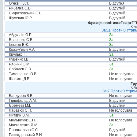
Огнєвіч З.Л.
Відсутня
Рибалка С.В.
Відсутній
Скуратовський С.І.
Відсутній
Шухевич Ю.Р.
Відсутній
Фракція політичної партії
Кіл
За:11 Проти:0 Утрим
Абдуллін О.Р.
За
Власенко С.В.
За
Івченко В.Є.
За
Кожем’якін А.А.
Відсутній
Крулько І.І.
За
Луценко І.В.
Відсутній
Рябчин О.М.
За
Соболєв С.В.
За
Тимошенко Ю.В.
Не голосувала
Шлемко Д.В.
Не голосував
Гру
Кіл
За:7 Проти:0 Утрим
Бандуров В.В.
Не голосував
Гіршфельд А.М.
Відсутній
Єремеєв І.М.
Відсутній
Лабазюк С.П.
Не голосував
Литвин В.М.
За
Мельничук С.П.
Не голосував
Москаленко Я.М.
За
Пономарьов О.С.
Відсутній
Развадовський В.Й.
Не голосував