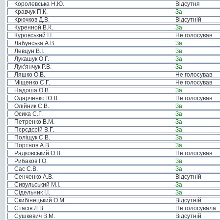
Королевська Н.Ю.
Відсутня
Кравчук П.К.
За
Крючков Д.В.
Відсутній
Куренной В.К.
За
Куровський І.І.
Не голосував
Лабунська А.В.
За
Левцун В.І.
За
Лукашук О.Г.
За
Лук’янчук Р.В.
За
Ляшко О.В.
Не голосував
Міщенко С.Г.
Не голосував
Надоша О.В.
За
Одарченко Ю.В.
Не голосував
Олійник С.В.
За
Осика С.Г.
За
Петренко В.М.
За
Пєрєдєрій В.Г.
За
Поліщук С.В.
За
Портнов А.В.
За
Радковський О.В.
Не голосував
Рибаков І.О.
За
Сас С.В.
За
Сенченко А.В.
Відсутній
Сивульський М.І.
За
Сідельник І.І.
За
Скибінецький О.М.
Відсутній
Стасів Л.В.
Не голосувала
Сушкевич В.М.
Відсутній