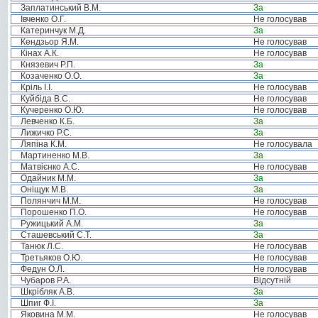
Заплатинський В.М.
За
Івченко О.Г.
Не голосував
Катеринчук М.Д.
За
Кендзьор Я.М.
Не голосував
Кінах А.К.
Не голосував
Князевич Р.П.
За
Козаченко О.О.
За
Кріль І.І.
Не голосував
Куйбіда В.С.
Не голосував
Кучеренко О.Ю.
Не голосував
Левченко К.Б.
За
Лижичко Р.С.
За
Ляпіна К.М.
Не голосувала
Мартиненко М.В.
За
Матвієнко А.С.
Не голосував
Одайник М.М.
За
Оніщук М.В.
За
Полянчич М.М.
Не голосував
Порошенко П.О.
Не голосував
Ружицький А.М.
За
Сташевський С.Т.
За
Танюк Л.С.
Не голосував
Третьяков О.Ю.
Не голосував
Федун О.Л.
Не голосував
Чубаров Р.А.
Відсутній
Шкрібляк А.В.
За
Шпиг Ф.І.
За
Яковина М.М.
Не голосував