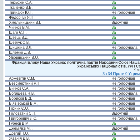
Терьохін С.А.
За
Ткаченко В.В.
За
Триндюк Ю.Г.
Не голосував
Федорчук Я.П.
За
Хмельницький В.І.
Відсутній
Чичков В.М.
За
Шаго Є.П.
За
Швець В.Д.
За
Шевчук С.В.
За
Шишкіна З.Л.
Не голосувала
Шлемко Д.В.
За
Яворівський В.О.
За
Фракція Блоку Наша Україна: політична партія Народний Союз Наша У
Українських Націоналістів, УРП 
Кіл
За:34 Проти:0 Утрима
Аржевітін С.М.
Не голосував
Безсмертний Р.П.
Не голосував
Бичков С.А.
Не голосував
Богашева Н.В.
Не голосувала
Борисов В.Д.
Не голосував
В’язівський В.М.
Не голосував
Гірник Є.О.
Не голосував
Головатий С.П.
Відсутній
Григорович Л.С.
Не голосувала
Гуреєв В.М.
За
Джемілєв М. .
Відсутній
Довгий Т.О.
За
Жванія Д.В.
За