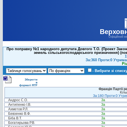
Верховн
Офіційний в
Про поправку №1 народного депутата Довгого Т.О. (Проект Зако
земель сільськогосподарського призначення) (повт
1
За:360 Проти:0 Утрима
Рі
- Вибрати зі списк
Зберегти
в
форматі RTF
Фракція Партії р
Кіль
За:180 Проти:0 Утрим
Андрос С.О.
За
Антипенко І.В.
За
Ахметов Р.Л.
За
Бевзенко В.Ф.
За
Біба В.Т.
За
Богатирьова Р.В.
За