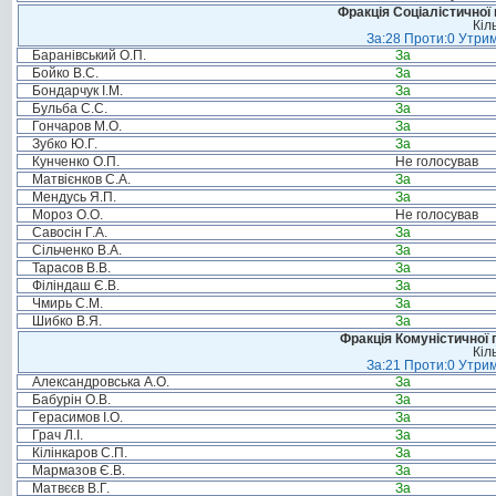
Фракція Соціалістичної 
Кіл
За:28 Проти:0 Утрим
Баранівський О.П.
За
Бойко В.С.
За
Бондарчук І.М.
За
Бульба С.С.
За
Гончаров М.О.
За
Зубко Ю.Г.
За
Кунченко О.П.
Не голосував
Матвієнков С.А.
За
Мендусь Я.П.
За
Мороз О.О.
Не голосував
Савосін Г.А.
За
Сільченко В.А.
За
Тарасов В.В.
За
Філіндаш Є.В.
За
Чмирь С.М.
За
Шибко В.Я.
За
Фракція Комуністичної п
Кіл
За:21 Проти:0 Утрим
Александровська А.О.
За
Бабурін О.В.
За
Герасимов І.О.
За
Грач Л.І.
За
Кілінкаров С.П.
За
Мармазов Є.В.
За
Матвєєв В.Г.
За