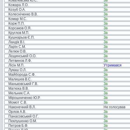
Ковалевська Ю.С.
За
Кожара Л.О.
За
Козуб О.А.
За
Колесніченко В.В.
За
Комар М.С.
За
Корж П.П.
За
Корсаков О.Я.
За
Круглов М.П.
За
Кушнарьов Є.П.
За
Ландік В.І.
За
Ларін С.М.
За
Лелюк О.В.
За
Лєщинський О.О.
За
Литвинов Л.Ф.
За
Лісін М.П.
Утримався
Лукаш О.Л.
За
Майборода С.Ф.
За
Малишев В.С.
За
Маньковський Г.В.
За
Матюха В.В.
За
Мельник С.А.
За
Мірошниченко Ю.Р.
За
Момот С.В.
За
Наконечний В.Л.
Не голосував
Орлов А.В.
За
Панасовський О.Г.
За
Пеклушенко О.М.
За
Петров Б.Ф.
За