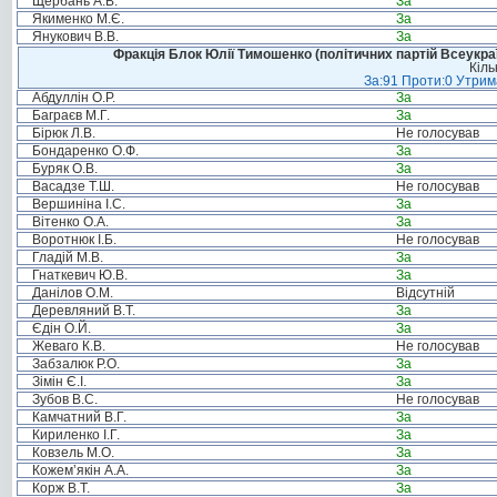
Щербань А.В.
За
Якименко М.Є.
За
Янукович В.В.
За
Фракція Блок Юлії Тимошенко (політичних партій Всеукра
Кіль
За:91 Проти:0 Утрима
Абдуллін О.Р.
За
Баграєв М.Г.
За
Бірюк Л.В.
Не голосував
Бондаренко О.Ф.
За
Буряк О.В.
За
Васадзе Т.Ш.
Не голосував
Вершиніна І.С.
За
Вітенко О.А.
За
Воротнюк І.Б.
Не голосував
Гладій М.В.
За
Гнаткевич Ю.В.
За
Данілов О.М.
Відсутній
Деревляний В.Т.
За
Єдін О.Й.
За
Жеваго К.В.
Не голосував
Забзалюк Р.О.
За
Зімін Є.І.
За
Зубов В.С.
Не голосував
Камчатний В.Г.
За
Кириленко І.Г.
За
Ковзель М.О.
За
Кожем’якін А.А.
За
Корж В.Т.
За