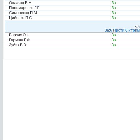
Оплачко В.М.
За
Пономаренко Г.Г.
За
Симоненко П.М.
За
Цибенко П.С.
За
Кіл
За:6 Проти:0 Утрим
Борзих О.І.
За
Гармаш Г.Ф.
За
Зубик В.В.
За