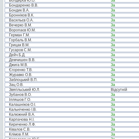
Болдирєв Ю.О.
За
Бондаренко В.В.
За
Бондик В.А.
За
Бронніков В.К.
За
Васильєв О.А.
За
Вечерко В.М.
За
Воропаєв Ю.М.
За
Герман Г.М.
За
Горбаль В.М.
За
Грицак В.М.
За
Гусаров С.М.
За
Дейч Б.Д.
За
Демчишен В.В.
За
Джига М.В.
За
Єгоренко Т.В.
За
Журавко О.В.
За
Заблоцький В.П.
За
Зац О.В.
За
Звягільський Ю.Л.
Відсутній
Зубанов В.О.
За
Ілляшов Г.О.
За
Калашніков О.І.
За
Кальніченко І.В.
За
Калюжний В.А.
За
Карпачова Н.І.
За
Кириченко Л.Ф.
За
Ківалов С.В.
За
Клімов Л.М.
За