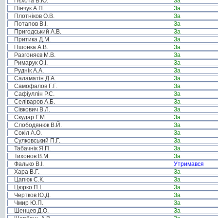
Пєхота В.Ю.
За
Пінчук А.П.
За
Плотніков О.В.
За
Потапов В.І.
За
Пригодський А.В.
За
Притика Д.М.
За
Пшонка А.В.
За
Разгоняєв М.В.
За
Римарук О.І.
За
Руднік А.А.
За
Саламатін Д.А.
За
Самофалов Г.Г.
За
Сафіуллін Р.С.
За
Селіваров А.Б.
За
Сівкович В.Л.
За
Скудар Г.М.
За
Слободянюк В.Й.
За
Сокіл А.О.
За
Сулковський П.Г.
За
Табачнік Я.П.
За
Тихонов В.М.
За
Фалько В.І.
Утримався
Хара В.Г.
За
Цапюк С.К.
За
Цюрко П.І.
За
Чертков Ю.Д.
За
Чмир Ю.П.
За
Шенцев Д.О.
За