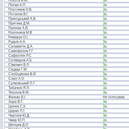
Пєхота В.Ю.
За
Пінчук А.П.
За
Плотніков О.В.
За
Потапов В.І.
За
Пригодський А.В.
За
Притика Д.М.
За
Пшонка А.В.
За
Разгоняєв М.В.
За
Римарук О.І.
За
Руднік А.А.
За
Саламатін Д.А.
За
Самофалов Г.Г.
За
Сафіуллін Р.С.
За
Селіваров А.Б.
За
Сівкович В.Л.
За
Скудар Г.М.
За
Слободянюк В.Й.
За
Сокіл А.О.
За
Сулковський П.Г.
За
Табачнік Я.П.
За
Тихонов В.М.
За
Фалько В.І.
Не голосував
Хара В.Г.
За
Цапюк С.К.
За
Цюрко П.І.
За
Чертков Ю.Д.
За
Чмир Ю.П.
За
Шенцев Д.О.
За