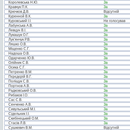
Королевська Н.Ю.
За
Кравчук П.К.
За
Крючков Д.В.
Відсутній
Куренной В.К.
За
Куровський І.І.
Не голосував
Лабунська А.В.
За
Левцун В.І.
За
Лукашук О.Г.
За
Лук’янчук Р.В.
За
Ляшко О.В.
За
Міщенко С.Г.
За
Надоша О.В.
За
Одарченко Ю.В.
За
Олійник С.В.
За
Осика С.Г.
За
Петренко В.М.
За
Пєрєдєрій В.Г.
За
Поліщук С.В.
За
Портнов А.В.
За
Радковський О.В.
За
Рибаков І.О.
За
Сас С.В.
За
Сенченко А.В.
За
Сивульський М.І.
За
Сідельник І.І.
За
Скибінецький О.М.
За
Стасів Л.В.
За
Сушкевич В.М.
Відсутній