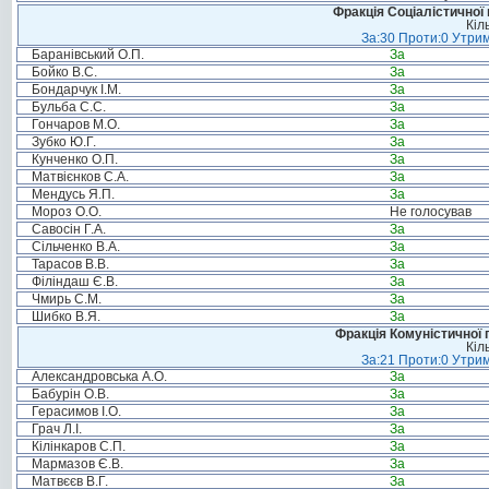
Фракція Соціалістичної 
Кіл
За:30 Проти:0 Утрим
Баранівський О.П.
За
Бойко В.С.
За
Бондарчук І.М.
За
Бульба С.С.
За
Гончаров М.О.
За
Зубко Ю.Г.
За
Кунченко О.П.
За
Матвієнков С.А.
За
Мендусь Я.П.
За
Мороз О.О.
Не голосував
Савосін Г.А.
За
Сільченко В.А.
За
Тарасов В.В.
За
Філіндаш Є.В.
За
Чмирь С.М.
За
Шибко В.Я.
За
Фракція Комуністичної п
Кіл
За:21 Проти:0 Утрим
Александровська А.О.
За
Бабурін О.В.
За
Герасимов І.О.
За
Грач Л.І.
За
Кілінкаров С.П.
За
Мармазов Є.В.
За
Матвєєв В.Г.
За