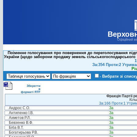
Верховн
Офіційний в
Поіменне голосування про повернення до переголосування підпу
України (щодо заборони продажу земель сільськогосподарського пр
1
За:354 Проти:2 Утрима
Рі
- Вибрати зі списк
Зберегти
в
форматі RTF
Фракція Партії р
Кіль
За:166 Проти:1 Утрим
Андрос С.О.
За
Антипенко І.В.
За
Ахметов Р.Л.
За
Бевзенко В.Ф.
За
Біба В.Т.
За
Богатирьова Р.В.
За