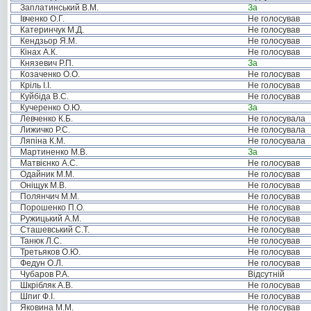
Заплатинський В.М.
За
Івченко О.Г.
Не голосував
Катеринчук М.Д.
Не голосував
Кендзьор Я.М.
Не голосував
Кінах А.К.
Не голосував
Князевич Р.П.
За
Козаченко О.О.
Не голосував
Кріль І.І.
Не голосував
Куйбіда В.С.
Не голосував
Кучеренко О.Ю.
За
Левченко К.Б.
Не голосувала
Лижичко Р.С.
Не голосувала
Ляпіна К.М.
Не голосувала
Мартиненко М.В.
За
Матвієнко А.С.
Не голосував
Одайник М.М.
Не голосував
Оніщук М.В.
Не голосував
Полянчич М.М.
Не голосував
Порошенко П.О.
Не голосував
Ружицький А.М.
Не голосував
Сташевський С.Т.
Не голосував
Танюк Л.С.
Не голосував
Третьяков О.Ю.
Не голосував
Федун О.Л.
Не голосував
Чубаров Р.А.
Відсутній
Шкрібляк А.В.
Не голосував
Шпиг Ф.І.
Не голосував
Яковина М.М.
Не голосував