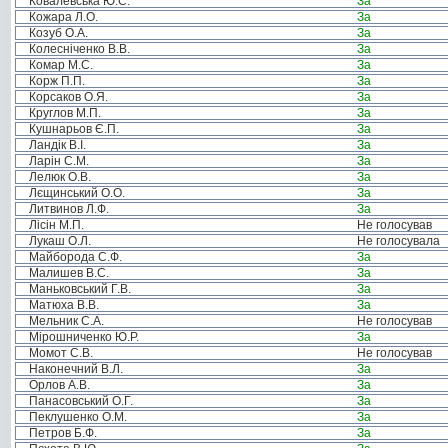
Ковалевська Ю.С.
За
Кожара Л.О.
За
Козуб О.А.
За
Колесніченко В.В.
За
Комар М.С.
За
Корж П.П.
За
Корсаков О.Я.
За
Круглов М.П.
За
Кушнарьов Є.П.
За
Ландік В.І.
За
Ларін С.М.
За
Лелюк О.В.
За
Лєщинський О.О.
За
Литвинов Л.Ф.
За
Лісін М.П.
Не голосував
Лукаш О.Л.
Не голосувала
Майборода С.Ф.
За
Малишев В.С.
За
Маньковський Г.В.
За
Матюха В.В.
За
Мельник С.А.
Не голосував
Мірошниченко Ю.Р.
За
Момот С.В.
Не голосував
Наконечний В.Л.
За
Орлов А.В.
За
Панасовський О.Г.
За
Пеклушенко О.М.
За
Петров Б.Ф.
За