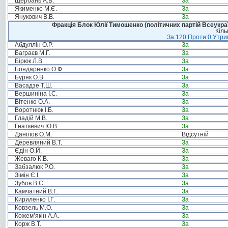
Щербань А.В.
За
Якименко М.Є.
За
Янукович В.В.
За
Фракція Блок Юлії Тимошенко (політичних партій Всеукра
Кіль
За:120 Проти:0 Утрим
Абдуллін О.Р.
За
Баграєв М.Г.
За
Бірюк Л.В.
За
Бондаренко О.Ф.
За
Буряк О.В.
За
Васадзе Т.Ш.
За
Вершиніна І.С.
За
Вітенко О.А.
За
Воротнюк І.Б.
За
Гладій М.В.
За
Гнаткевич Ю.В.
За
Данілов О.М.
Відсутній
Деревляний В.Т.
За
Єдін О.Й.
За
Жеваго К.В.
За
Забзалюк Р.О.
За
Зімін Є.І.
За
Зубов В.С.
За
Камчатний В.Г.
За
Кириленко І.Г.
За
Ковзель М.О.
За
Кожем’якін А.А.
За
Корж В.Т.
За