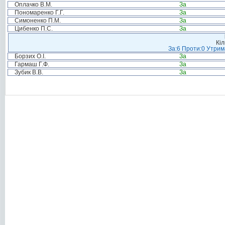
Оплачко В.М.
За
Пономаренко Г.Г.
За
Симоненко П.М.
За
Цибенко П.С.
За
Кіл
За:6 Проти:0 Утрим
Борзих О.І.
За
Гармаш Г.Ф.
За
Зубик В.В.
За