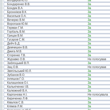
Болдирєв Ю.О.
За
Бондаренко В.В.
За
Бондик В.А.
За
Бронніков В.К.
За
Васильєв О.А.
За
Вечерко В.М.
За
Воропаєв Ю.М.
За
Герман Г.М.
За
Горбаль В.М.
За
Грицак В.М.
За
Гусаров С.М.
За
Дейч Б.Д.
За
Демчишен В.В.
За
Джига М.В.
За
Єгоренко Т.В.
За
Журавко О.В.
Не голосував
Заблоцький В.П.
За
Зац О.В.
Не голосував
Звягільський Ю.Л.
За
Зубанов В.О.
За
Ілляшов Г.О.
За
Калашніков О.І.
За
Кальніченко І.В.
За
Калюжний В.А.
За
Карпачова Н.І.
Не голосувала
Кириченко Л.Ф.
За
Ківалов С.В.
За
Клімов Л.М.
За