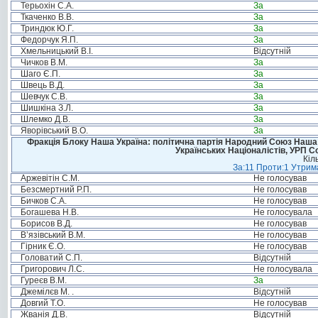
Терьохін С.А.
За
Ткаченко В.В.
За
Триндюк Ю.Г.
За
Федорчук Я.П.
За
Хмельницький В.І.
Відсутній
Чичков В.М.
За
Шаго Є.П.
За
Швець В.Д.
За
Шевчук С.В.
За
Шишкіна З.Л.
За
Шлемко Д.В.
За
Яворівський В.О.
За
Фракція Блоку Наша Україна: політична партія Народний Союз Наша У
Українських Націоналістів, УРП 
Кіл
За:11 Проти:1 Утрима
Аржевітін С.М.
Не голосував
Безсмертний Р.П.
Не голосував
Бичков С.А.
Не голосував
Богашева Н.В.
Не голосувала
Борисов В.Д.
Не голосував
В’язівський В.М.
Не голосував
Гірник Є.О.
Не голосував
Головатий С.П.
Відсутній
Григорович Л.С.
Не голосувала
Гуреєв В.М.
За
Джемілєв М. .
Відсутній
Довгий Т.О.
Не голосував
Жванія Д.В.
Відсутній