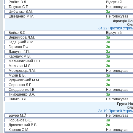
Рябіка В.Л.
Відсутній
Татусяк С.П.
Не голосував
Цибулько В.М.
За
Шведенко М.М.
Не голосував
Фракція Соц
Кіл
За:22 Проти:0 Утрим
Бойко В.С.
Відсутній
Вернигора Л.М.
За
Гадяцький Л.М.
За
Гармаш Г.Ф.
За
Дашутін Г.П.
За
Карнаух М.В.
За
Малиновський О.П.
За
Мельник М.Є.
За
Мордовець Л.М.
Не голосував
Мухін В.В.
За
Рудьковський М.М.
За
Сергієнко Л.Г.
За
Сподаренко І.В.
Не голосував
Тимошенко В.А.
За
Шибко В.Я.
Не голосував
Група На
Кіл
За:19 Проти:0 Утрим
Бауер М.Й.
Не голосував
Горбачов В.С.
За
Драчевський В.В.
За
Карпов О.М.
Не голосував