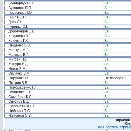
Бондарчук О.В.
За
Буждиган П.П.
За
Герасимов І.О.
За
Гмиря С.П.
За
Грач Л.І.
За
Гуренко С.І.
За
Дорогунцов С.І.
За
Катушева З.Г.
За
Крючков Г.К.
За
Лещенко В.О.
За
Маркуш М.А.
За
Матвєєв В.Г.
За
Мигович І.І.
За
Мішура В.Д.
За
Новак В.М.
За
Оплачко В.М.
За
Парубок О.Н.
Не голосував
Петров В.Б.
За
Пономаренко Г.Г.
За
Пхиденко С.С.
За
Самойлик К.С.
За
Сімонов В.Д.
За
Соломатін Ю.П.
За
Цибенко П.С.
За
Чичканов С.В.
За
Фракція
Кіл
За:9 Проти:0 Утрима