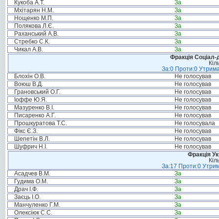
Кукоба А.Т.
За
Мхітарян Н.М.
За
Нощенко М.П.
За
Полякова Л.Є.
За
Раханський А.В.
За
Стребко С.К.
За
Чикал А.В.
За
Фракція Соціал-д
Кіл
За:0 Проти:0 Утрима
Блохін О.В.
Не голосував
Воюш В.Д.
Не голосував
Грановський О.Г.
Не голосував
Іоффе Ю.Я.
Не голосував
Мазуренко В.І.
Не голосував
Писаренко А.Г.
Не голосував
Прошкуратова Т.С.
Не голосувала
Фікс Є.З.
Не голосував
Шепетін В.Л.
Не голосував
Шуфрич Н.І.
Не голосував
Фракція Ук
Кіл
За:17 Проти:0 Утрим
Асадчев В.М.
За
Гудима О.М.
За
Драч І.Ф.
За
Заєць І.О.
За
Манчуленко Г.М.
За
Олексіюк С.С.
За