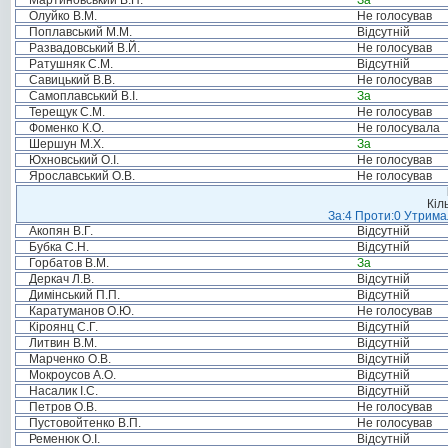
Мартиновський В.П.
За
Олуйко В.М.
Не голосував
Поплавський М.М.
Відсутній
Развадовський В.Й.
Не голосував
Ратушняк С.М.
Відсутній
Савицький В.В.
Не голосував
Самоплавський В.І.
За
Терещук С.М.
Не голосував
Фоменко К.О.
Не голосувала
Шершун М.Х.
За
Юхновський О.І.
Не голосував
Ярославський О.В.
Не голосував
Кіл
За:4 Проти:0 Утримал
Акопян В.Г.
Відсутній
Бубка С.Н.
Відсутній
Горбатов В.М.
За
Деркач Л.В.
Відсутній
Димінський П.П.
Відсутній
Каратуманов О.Ю.
Не голосував
Кіроянц С.Г.
Відсутній
Литвин В.М.
Відсутній
Марченко О.В.
Відсутній
Мокроусов А.О.
Відсутній
Насалик І.С.
Відсутній
Петров О.В.
Не голосував
Пустовойтенко В.П.
Не голосував
Ременюк О.І.
Відсутній