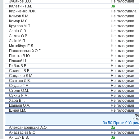
Зубанов В.О.
Не голосував
Калетнік Г.М.
За
Кириченко Л.Ф.
Не голосувала
Клімов Л.М.
Не голосував
Комар М.С.
Не голосував
Круглов М.П.
Не голосував
Лапін Є.В.
Не голосував
Лелюк О.В.
Не голосував
Лісін М.П.
Не голосував
Матвійчук Е.Л.
Не голосував
Панасовський О.Г.
Не голосував
Пєхота В.Ю.
Не голосував
Плохой І.І.
Не голосував
Рибак В.В.
Не голосував
Салигін В.В.
Не голосував
Сандлер Д.М.
Не голосував
Святаш Д.В.
Не голосував
Скудар Г.М.
Не голосував
Стоян О.М.
Не голосував
Сухий Я.М.
Не голосував
Хара В.Г.
Не голосував
Царьов О.А.
Не голосував
Шкіря І.М.
Не голосував
Фр
Кіл
За:50 Проти:0 Утрим
Александровська А.О.
За
Анастасієв В.О.
Не голосував
Аніщук В.В.
За