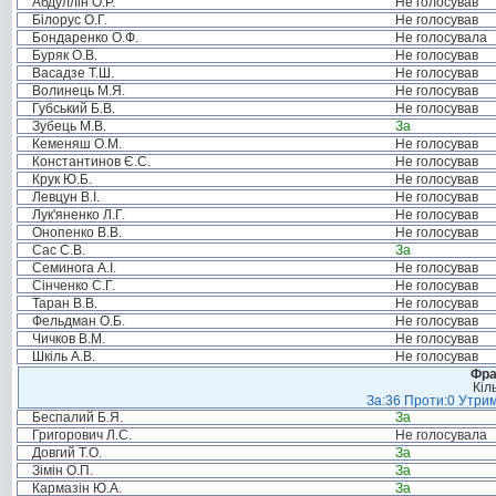
Абдуллін О.Р.
Не голосував
Білорус О.Г.
Не голосував
Бондаренко О.Ф.
Не голосувала
Буряк О.В.
Не голосував
Васадзе Т.Ш.
Не голосував
Волинець М.Я.
Не голосував
Губський Б.В.
Не голосував
Зубець М.В.
За
Кеменяш О.М.
Не голосував
Константинов Є.С.
Не голосував
Крук Ю.Б.
Не голосував
Левцун В.І.
Не голосував
Лук'яненко Л.Г.
Не голосував
Онопенко В.В.
Не голосував
Сас С.В.
За
Семинога А.І.
Не голосував
Сінченко С.Г.
Не голосував
Таран В.В.
Не голосував
Фельдман О.Б.
Не голосував
Чичков В.М.
Не голосував
Шкіль А.В.
Не голосував
Фра
Кіл
За:36 Проти:0 Утрим
Беспалий Б.Я.
За
Григорович Л.С.
Не голосувала
Довгий Т.О.
За
Зімін О.П.
За
Кармазін Ю.А.
За