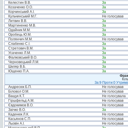
Келестин В.В.
За
Козаченко О.О.
За
Корчинський А.І.
За
Кульчинський М.Г.
Не голосував
Литвин В.В.
За
Мартиненко М.В.
За
Одайник М.М.
За
Оробець Ю.М.
За
Полянчич М.М.
Не голосував
Слабенко С.І.
За
Стретович В.М.
За
Усаченко Л.М.
За
Фіалковський В.О.
За
Черновецький Л.М.
За
Шкляр В.Б.
За
Ющенко П.А.
За
Фрак
Кіл
За:9 Проти:0 Утрима
Андресюк Б.П.
Не голосував
Біловол О.М.
Не голосував
Ващук К.Т.
Не голосувала
Гіршфельд А.М.
Не голосував
Євдокимов В.О.
Не голосував
Заічко В.О.
За
Каденюк Л.К.
Не голосував
Касьянов С.П.
Не голосував
Льовін А.І.
Не голосував