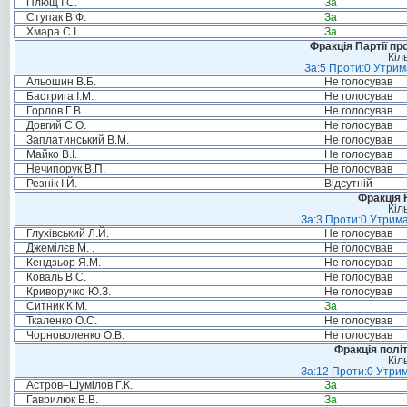
Плющ І.С.
За
Ступак В.Ф.
За
Хмара С.І.
За
Фракція Партії пр
Кіл
За:5 Проти:0 Утрим
Альошин В.Б.
Не голосував
Бастрига І.М.
Не голосував
Горлов Г.В.
Не голосував
Довгий С.О.
Не голосував
Заплатинський В.М.
Не голосував
Майко В.І.
Не голосував
Нечипорук В.П.
Не голосував
Резнік І.Й.
Відсутній
Фракція 
Кіл
За:3 Проти:0 Утрима
Глухівський Л.Й.
Не голосував
Джемілєв М. .
Не голосував
Кендзьор Я.М.
Не голосував
Коваль В.С.
Не голосував
Криворучко Ю.З.
Не голосував
Ситник К.М.
За
Ткаленко О.С.
Не голосував
Чорноволенко О.В.
Не голосував
Фракція полі
Кіл
За:12 Проти:0 Утрим
Астров–Шумілов Г.К.
За
Гаврилюк В.В.
За