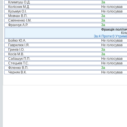
Климпуш О.Д.
За
Колісник М.Д.
Не голосував
Кузьмук О.І.
Не голосував
Мовчан В.П.
За
Сміяненко І.М.
За
Франчук А.Р.
За
Фракція політи
Кіл
За:4 Проти:0 Утрима
Бойко Ю.А.
Не голосував
Гаврилюк І.Я.
Не голосував
Гринів І.О.
За
Косів М.В.
За
Сабашук П.П.
Не голосував
Стецьків Т.С.
Не голосував
Філенко В.П.
За
Черняк В.К.
Не голосував