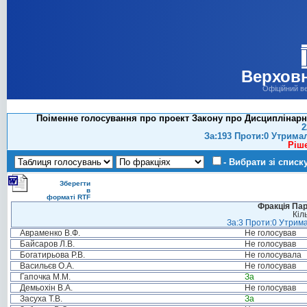
Верховн
Офіційний в
Поіменне голосування про проект Закону про Дисциплінарний
2
За:193 Проти:0 Утрима
Ріш
- Вибрати зі списк
Зберегти
в
форматі RTF
Фракція Парт
Кіл
За:3 Проти:0 Утрима
Авраменко В.Ф.
Не голосував
Байсаров Л.В.
Не голосував
Богатирьова Р.В.
Не голосувала
Васильєв О.А.
Не голосував
Гапочка М.М.
За
Демьохін В.А.
Не голосував
Засуха Т.В.
За