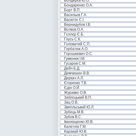
Болдирєв Ю.О.
Бондаренко О.А.
Борт В.П.
Васильєв Г.А.
Васютін С.І.
Вернидубов І.В.
Волков О.А.
Гєллєр Є.Б.
Глусь С.К.
Головатий С.П.
Горбатюк А.О.
Горошкевич О.С.
Гуменюк І.М.
Гусаров С.М.
Дейч Б.Д.
Демчишен В.В.
Деркач А.Л.
Єгоренко Т.В.
Єдін О.Й.
Журавко О.В.
Заблоцький В.П.
Зац О.В.
Звягільський Ю.Л.
Зубець М.В.
Зубов В.С.
Іванющенко Ю.В.
Калетнік Г.М.
Каракай Ю.В.