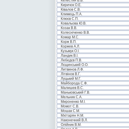
Келестин В.В.
Киричок О.Е.
Ківалов С.В.
Климець П.А.
Клюєв С.П.
Ковальова Ю.В.
Козак В.В.
Колесніченко В.В.
Комар М.С.
Корж В.П.
Коржев А.Л.
Кузьмук О.І.
Ландик В.І.
Лебедєв П.В.
Лєщинський О.О.
Литвинов Л.Ф.
Літвінов В.Г.
Луцький М.Г.
Майборода С.Ф.
Малишев В.С.
Маньковський Г.В.
Мельник С.А.
Мироненко М.І.
Момот С.В.
Мошак С.М.
Мхітарян Н.М.
Наконечний В.Л.
Олійник В.М.