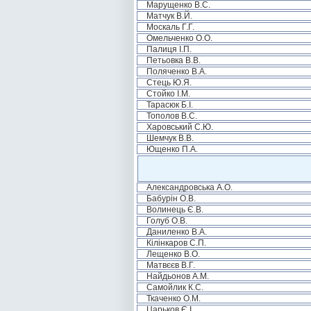
Марущенко В.С.
Матчук В.Й.
Москаль Г.Г.
Омельченко О.О.
Палиця І.П.
Петьовка В.В.
Поляченко В.А.
Стець Ю.Я.
Стойко І.М.
Тарасюк Б.І.
Тополов В.С.
Харовський С.Ю.
Шемчук В.В.
Ющенко П.А.
Александровська А.О.
Бабурін О.В.
Волинець Є.В.
Голуб О.В.
Даниленко В.А.
Кілінкаров С.П.
Лещенко В.О.
Матвєєв В.Г.
Найдьонов А.М.
Самойлик К.С.
Ткаченко О.М.
Царьков Є.І.