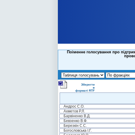
Поіменне голосування про підтри
прово
Зберегти
в
форматі RTF
Андрос С.О.
Ахметов Р.Л.
Барвіненко В.Д.
Бевзенко В.Ф.
Березкін С.С.
Богословська І.Г.