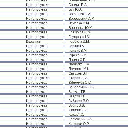
Не голосував
Бондаренко В.В.
Не голосувала
Бондик В.А.
Не голосував
Бут Ю.А.
Не голосував
Васильєв О.А.
Не голосував
Веревський А.М.
Не голосував
Вечерко В.М.
Не голосував
Воропаєв Ю.М.
Не голосував
Глазунов С.М.
Не голосував
Глущенко І.М.
Відсутній
Горбаль В.М.
Не голосував
Горіна І.А.
Не голосував
Грицак В.М.
Не голосував
Гуреєв В.М.
Не голосував
Дарда О.П.
Не голосував
Демидко В.М.
Не голосував
Демянко М.І.
Не голосував
Євтухов В.І.
Не голосувала
Єгоров О.М.
Не голосував
Єфремов О.С.
Не голосував
Забарський В.В.
Не голосував
Засуха Т.В.
Не голосував
Зварич І.Т.
Не голосував
Зубанов В.О.
Не голосував
Зубик В.В.
Не голосував
Іваненко В.Г.
Не голосував
Ісаєв Л.О.
Не голосував
Калюжний В.А.
Не голосував
Касянюк О.Р.