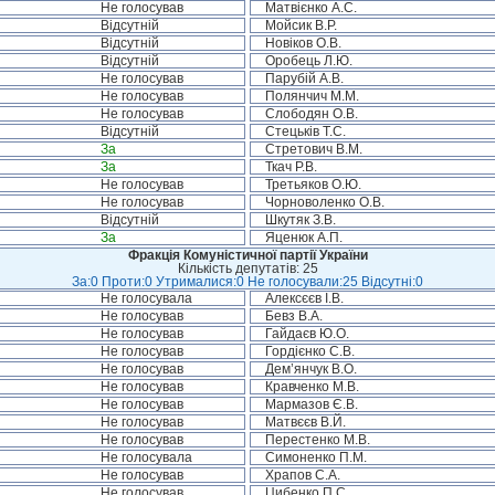
Не голосував
Матвієнко А.С.
Відсутній
Мойсик В.Р.
Відсутній
Новіков О.В.
Відсутній
Оробець Л.Ю.
Не голосував
Парубій А.В.
Не голосував
Полянчич М.М.
Не голосував
Слободян О.В.
Відсутній
Стецьків Т.С.
За
Стретович В.М.
За
Ткач Р.В.
Не голосував
Третьяков О.Ю.
Не голосував
Чорноволенко О.В.
Відсутній
Шкутяк З.В.
За
Яценюк А.П.
Фракція Комуністичної партії України
Кількість депутатів: 25
За:0 Проти:0 Утрималися:0 Не голосували:25 Відсутні:0
Не голосувала
Алексєєв І.В.
Не голосував
Бевз В.А.
Не голосував
Гайдаєв Ю.О.
Не голосував
Гордієнко С.В.
Не голосував
Дем’янчук В.О.
Не голосував
Кравченко М.В.
Не голосував
Мармазов Є.В.
Не голосував
Матвєєв В.Й.
Не голосував
Перестенко М.В.
Не голосувала
Симоненко П.М.
Не голосував
Храпов С.А.
Не голосував
Цибенко П.С.