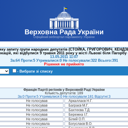
Верховна Рада України
Офіційний вебпортал парламенту України
мку запиту групи народних депутатів (СТОЙКА, ГРИГОРОВИЧ. КЕНДЗ
кацій, які відбулися 9 травня 2011 року у місті Львові біля Пагорбу
13.05.2011 11:07
За:64 Проти:5 Утрималися:0 Не голосували:322 Всього:391
Рішення не прийнято
- Вибрати зі списку
Фракція Партії регіонів у Верховній Раді України
Кількість депутатів: 189
За:0 Проти:5 Утрималися:0 Не голосували:181 Відсутні:3
Не голосував
Аркаллаєв Н.Г.
Не голосував
Баграєв М.Г.
Не голосував
Бахтеєва Т.Д.
Не голосував
Бережна І.Г.
Не голосував
Білий О.П.
Не голосувала
Богуслаєв В.О.