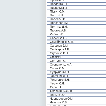
Орлов А.В.
Павленко Е.І.
Писарчук П.І.
Піскун С.М.
Плохой І.І.
Попеску І.В.
Прасолов І.М.
Притика Д.М.
Пшонка А.В.
Рибак В.В.
Савченко І.В.
Самойленко Ю.П.
Сандлер Д.М.
Селіваров А.Б.
Скубенко В.П.
Смітюх Г.Є.
Солтус П.С.
Степаненко А.А.
Стоян О.М.
Супруненко О.І.
Табачник Я.П.
Толстенко В.Л.
Федун О.Л.
Хара В.Г.
Хмельницький В.І.
Царьов О.А.
Черноморов О.М.
Чечетов М.В.