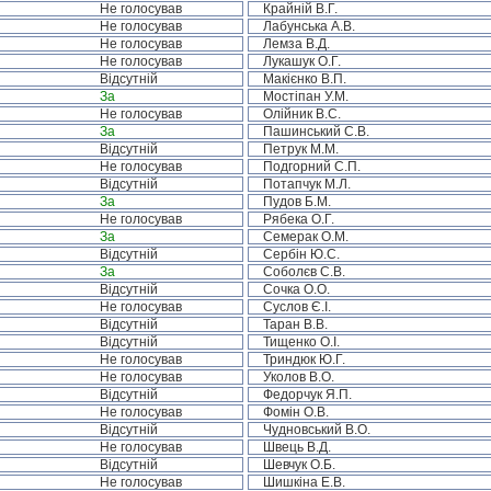
Не голосував
Крайній В.Г.
Не голосував
Лабунська А.В.
Не голосував
Лемза В.Д.
Не голосував
Лукашук О.Г.
Відсутній
Макієнко В.П.
За
Мостіпан У.М.
Не голосував
Олійник В.С.
За
Пашинський С.В.
Відсутній
Петрук М.М.
Не голосував
Подгорний С.П.
Відсутній
Потапчук М.Л.
За
Пудов Б.М.
Не голосував
Рябека О.Г.
За
Семерак О.М.
Відсутній
Сербін Ю.С.
За
Соболєв С.В.
Відсутній
Сочка О.О.
Не голосував
Суслов Є.І.
Відсутній
Таран В.В.
Відсутній
Тищенко О.І.
Не голосував
Триндюк Ю.Г.
Не голосував
Уколов В.О.
Відсутній
Федорчук Я.П.
Не голосував
Фомін О.В.
Відсутній
Чудновський В.О.
Не голосував
Швець В.Д.
Відсутній
Шевчук О.Б.
Не голосував
Шишкіна Е.В.