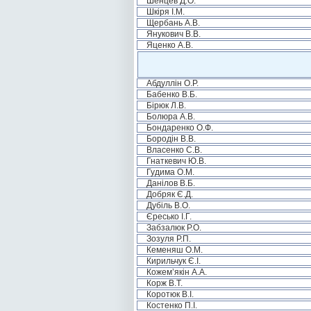
Шенцев Д.О.
Шкіря І.М.
Щербань А.В.
Янукович В.В.
Яценко А.В.
Абдуллін О.Р.
Бабенко В.Б.
Бірюк Л.В.
Болюра А.В.
Бондаренко О.Ф.
Бородін В.В.
Власенко С.В.
Гнаткевич Ю.В.
Гудима О.М.
Данілов В.Б.
Добряк Є.Д.
Дубіль В.О.
Єресько І.Г.
Забзалюк Р.О.
Зозуля Р.П.
Кеменяш О.М.
Кирильчук Є.І.
Кожем’якін А.А.
Корж В.Т.
Коротюк В.І.
Костенко П.І.