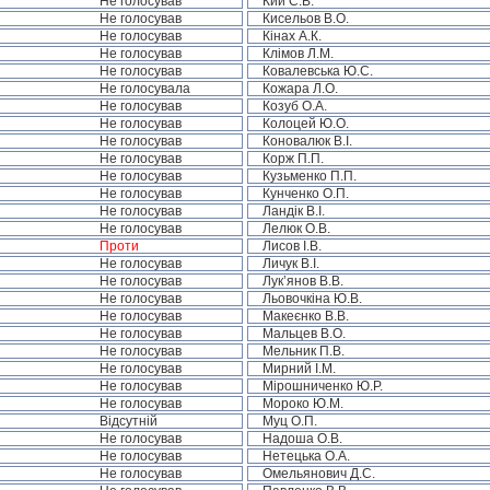
Не голосував
Кий С.В.
Не голосував
Кисельов В.О.
Не голосував
Кінах А.К.
Не голосував
Клімов Л.М.
Не голосував
Ковалевська Ю.С.
Не голосувала
Кожара Л.О.
Не голосував
Козуб О.А.
Не голосував
Колоцей Ю.О.
Не голосував
Коновалюк В.І.
Не голосував
Корж П.П.
Не голосував
Кузьменко П.П.
Не голосував
Кунченко О.П.
Не голосував
Ландік В.І.
Не голосував
Лелюк О.В.
Проти
Лисов І.В.
Не голосував
Личук В.І.
Не голосував
Лук’янов В.В.
Не голосував
Льовочкіна Ю.В.
Не голосував
Макеєнко В.В.
Не голосував
Мальцев В.О.
Не голосував
Мельник П.В.
Не голосував
Мирний І.М.
Не голосував
Мірошниченко Ю.Р.
Не голосував
Мороко Ю.М.
Відсутній
Муц О.П.
Не голосував
Надоша О.В.
Не голосував
Нетецька О.А.
Не голосував
Омельянович Д.С.