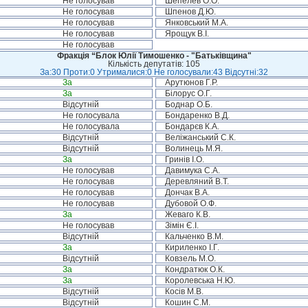
Не голосував
Шепелев О.О.
Не голосував
Шпенов Д.Ю.
Не голосував
Янковський М.А.
Не голосував
Ярощук В.І.
Не голосував
Фракція “Блок Юлії Тимошенко - "Батьківщина"
Кількість депутатів: 105
За:30 Проти:0 Утрималися:0 Не голосували:43 Відсутні:32
За
Арутюнов Г.Р.
За
Білорус О.Г.
Відсутній
Боднар О.Б.
Не голосувала
Бондаренко В.Д.
Не голосувала
Бондарєв К.А.
Відсутній
Веліжанський С.К.
Відсутній
Волинець М.Я.
За
Гринів І.О.
Не голосував
Давимука С.А.
Не голосував
Деревляний В.Т.
Не голосував
Дончак В.А.
Не голосував
Дубовой О.Ф.
За
Жеваго К.В.
Не голосував
Зімін Є.І.
Відсутній
Кальченко В.М.
За
Кириленко І.Г.
Відсутній
Ковзель М.О.
За
Кондратюк О.К.
За
Королевська Н.Ю.
Відсутній
Косів М.В.
Відсутній
Кошин С.М.