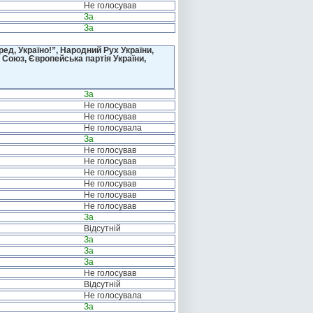
Не голосував
За
За
д, Україно!”, Народний Рух України,
 Союз, Європейська партія України,
За
Не голосував
Не голосував
Не голосувала
За
Не голосував
Не голосував
Не голосував
Не голосував
Не голосував
Не голосував
За
Відсутній
За
За
За
Не голосував
Відсутній
Не голосувала
За