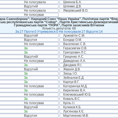
Не голосувала
Шиянов Б.А.
Відсутній
Шлемко Д.В.
Не голосувала
Яворівський В.О.
Не голосував
дна Самооборона”: Народний Союз “Наша Україна”, Політична партія “Впере
ська республіканська партія “Собор” , Партія Християнсько-Демократичний
Громадянська партія “ПОРА”, Партія захисників Вітчизни
Кількість депутатів: 68
За:27 Проти:0 Утрималися:0 Не голосували:27 Відсутні:14
Відсутній
Аржевітін С.М.
Відсутня
Бондар О.М.
Не голосував
Василенко С.В.
За
Герасим’юк О.В.
За
Григорович Л.С.
Відсутній
Гриценко А.С.
Не голосував
Давиденко А.А.
За
Джоджик Я.І.
Відсутній
Жванія Д.В.
За
Заєць І.О.
За
Зейналов Е.Д.
За
Карпук В.Г.
Не голосував
Катеринчук М.Д.
За
Кириленко В.А.
Не голосував
Ключковський Ю.Б.
За
Коваль В.С.
Не голосував
Кріль І.І.
Відсутній
Куликов К.Б.
За
Лук’янова К.Є.
Відсутня
Мартиненко М.В.