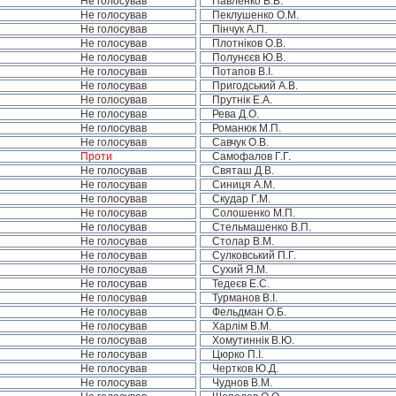
Не голосував
Павленко В.В.
Не голосував
Пеклушенко О.М.
Не голосував
Пінчук А.П.
Не голосував
Плотніков О.В.
Не голосував
Полунєєв Ю.В.
Не голосував
Потапов В.І.
Не голосував
Пригодський А.В.
Не голосував
Прутнік Е.А.
Не голосував
Рева Д.О.
Не голосував
Романюк М.П.
Не голосував
Савчук О.В.
Проти
Самофалов Г.Г.
Не голосував
Святаш Д.В.
Не голосував
Синиця А.М.
Не голосував
Скудар Г.М.
Не голосував
Солошенко М.П.
Не голосував
Стельмашенко В.П.
Не голосував
Столар В.М.
Не голосував
Сулковський П.Г.
Не голосував
Сухий Я.М.
Не голосував
Тедеєв Е.С.
Не голосував
Турманов В.І.
Не голосував
Фельдман О.Б.
Не голосував
Харлім В.М.
Не голосував
Хомутиннік В.Ю.
Не голосував
Цюрко П.І.
Не голосував
Чертков Ю.Д.
Не голосував
Чуднов В.М.