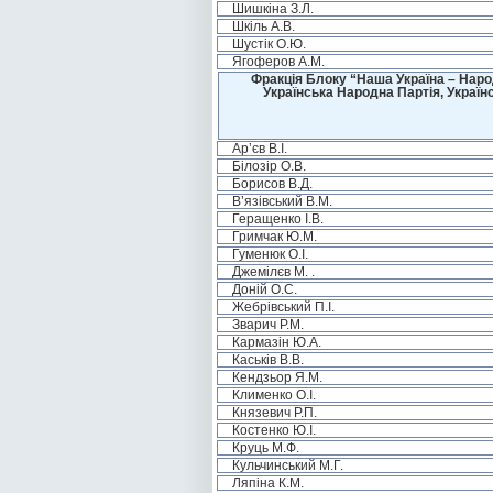
Шишкіна З.Л.
Шкіль А.В.
Шустік О.Ю.
Ягоферов А.М.
Фракція Блоку “Наша Україна – Наро
Українська Народна Партія, Україн
Ар’єв В.І.
Білозір О.В.
Борисов В.Д.
В’язівський В.М.
Геращенко І.В.
Гримчак Ю.М.
Гуменюк О.І.
Джемілєв М. .
Доній О.С.
Жебрівський П.І.
Зварич Р.М.
Кармазін Ю.А.
Каськів В.В.
Кендзьор Я.М.
Клименко О.І.
Князевич Р.П.
Костенко Ю.І.
Круць М.Ф.
Кульчинський М.Г.
Ляпіна К.М.