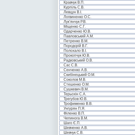
Кравчук В.П.
Курпіль С.В.
Левцун В.І.
Логвиненко О.С.
Лук’янчук Р.В.
Міщенко С.Г.
Одарченко Ю.В.
Павловський А.М.
Петренко В.М.
Пєрєдєрій В.Г.
Полохало В.І.
Прокопчук Ю.В.
Радковський О.В.
Сас С.В.
Сенченко А.В.
Скибінецький О.М.
Соколов М.В.
Стешенко О.М.
Сушкевич В.М.
Терьохін С.А.
Трегубов Ю.В.
Трофименко В.В.
Унгурян П.Я.
Філенко В.П.
Чепинога В.М.
Шаго Є.П.
Шевченко А.В.
Шевчук С.В.