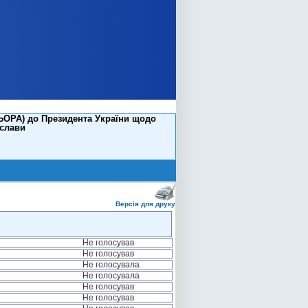
ЬОРА) до Президента України щодо
 слави
Версія для друку
Не голосував
Не голосував
Не голосувала
Не голосувала
Не голосував
Не голосував