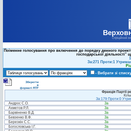
Верховн
Офіційний в
Поіменне голосування про включення до порядку денного проекту
господарської діяльності" щ
1
За:271 Проти:1 Утрима
Рі
- Вибрати зі списк
Зберегти
в
форматі RTF
Фракція Партії р
Кіль
За:179 Проти:0 Утрим
Андрос С.О.
За
Ахметов Р.Л.
За
Барвіненко В.Д.
За
Бевзенко В.Ф.
За
Березкін С.С.
За
Богословська І.Г.
За