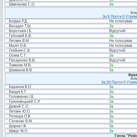
Шмельова С.О.
За
Кіл
За:8 Проти:0 Утрим
Богдан Р.Д.
Не голосував
Васадзе Т.Ш.
За
Воротнюк І.Б.
Відсутній
Губський Б.В.
За
Литвин В.М.
Не голосував
Маліч О.В.
Не голосував
Олійник С.В.
Відсутній
Осика С.Г.
За
Писаренко В.В.
Відсутній
Томенко М.В.
За
Шаманов В.В.
За
Фрак
Кіл
За:20 Проти:0 Утрим
Баранов В.О.
За
Ващук К.Т.
За
Головченко І.Б.
За
Гриневецький С.Р.
За
Довгий С.О.
За
Литвин Ю.О.
За
Поліщук О.В.
За
Сінченко В.М.
За
Шаров І.Ф.
За
Шмідт М.О.
За
Група "Реф