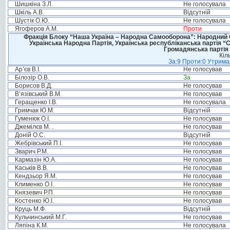
Шишкіна З.Л.
Не голосувала
Шкіль А.В.
Відсутній
Шустік О.Ю.
Не голосувала
Ягоферов А.М.
Проти
Фракція Блоку “Наша Україна – Народна Самооборона”: Народний Со
Українська Народна Партія, Українська республіканська партія “
Громадянська партія 
Кіл
За:9 Проти:0 Утримал
Ар’єв В.І.
Не голосував
Білозір О.В.
За
Борисов В.Д.
Не голосував
В’язівський В.М.
Не голосував
Геращенко І.В.
Не голосувала
Гримчак Ю.М.
Відсутній
Гуменюк О.І.
Не голосував
Джемілєв М. .
Не голосував
Доній О.С.
Відсутній
Жебрівський П.І.
Не голосував
Зварич Р.М.
Не голосував
Кармазін Ю.А.
Не голосував
Каськів В.В.
Не голосував
Кендзьор Я.М.
Не голосував
Клименко О.І.
Не голосував
Князевич Р.П.
Не голосував
Костенко Ю.І.
Не голосував
Круць М.Ф.
Відсутній
Кульчинський М.Г.
Не голосував
Ляпіна К.М.
Не голосувала