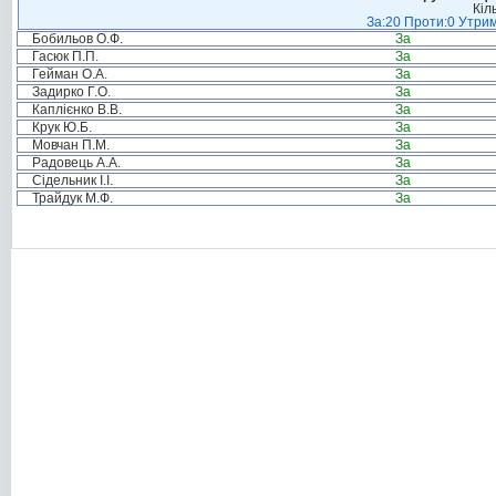
Кіл
За:20 Проти:0 Утрим
Бобильов О.Ф.
За
Гасюк П.П.
За
Гейман О.А.
За
Задирко Г.О.
За
Каплієнко В.В.
За
Крук Ю.Б.
За
Мовчан П.М.
За
Радовець А.А.
За
Сідельник І.І.
За
Трайдук М.Ф.
За