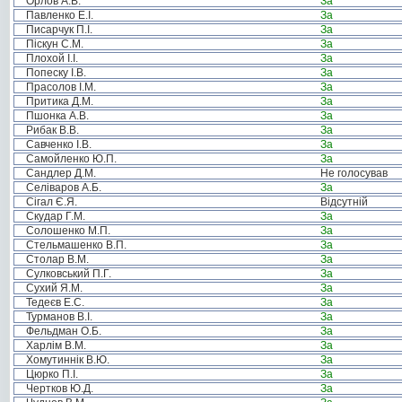
Орлов А.В.
За
Павленко Е.І.
За
Писарчук П.І.
За
Піскун С.М.
За
Плохой І.І.
За
Попеску І.В.
За
Прасолов І.М.
За
Притика Д.М.
За
Пшонка А.В.
За
Рибак В.В.
За
Савченко І.В.
За
Самойленко Ю.П.
За
Сандлер Д.М.
Не голосував
Селіваров А.Б.
За
Сігал Є.Я.
Відсутній
Скудар Г.М.
За
Солошенко М.П.
За
Стельмашенко В.П.
За
Столар В.М.
За
Сулковський П.Г.
За
Сухий Я.М.
За
Тедеєв Е.С.
За
Турманов В.І.
За
Фельдман О.Б.
За
Харлім В.М.
За
Хомутиннік В.Ю.
За
Цюрко П.І.
За
Чертков Ю.Д.
За