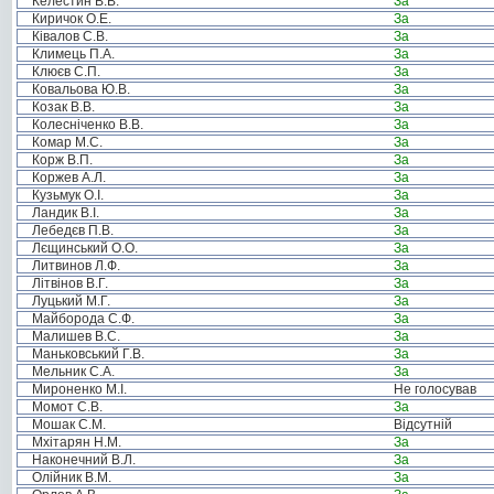
Келестин В.В.
За
Киричок О.Е.
За
Ківалов С.В.
За
Климець П.А.
За
Клюєв С.П.
За
Ковальова Ю.В.
За
Козак В.В.
За
Колесніченко В.В.
За
Комар М.С.
За
Корж В.П.
За
Коржев А.Л.
За
Кузьмук О.І.
За
Ландик В.І.
За
Лебедєв П.В.
За
Лєщинський О.О.
За
Литвинов Л.Ф.
За
Літвінов В.Г.
За
Луцький М.Г.
За
Майборода С.Ф.
За
Малишев В.С.
За
Маньковський Г.В.
За
Мельник С.А.
За
Мироненко М.І.
Не голосував
Момот С.В.
За
Мошак С.М.
Відсутній
Мхітарян Н.М.
За
Наконечний В.Л.
За
Олійник В.М.
За