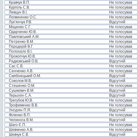
Кравчук В.П.
Не голосував
Курпіль С.В.
Не голосував
Левцун В.І.
Не голосував
Логвиненко О.С.
Не голосував
Лук’янчук Р.В.
Відсутній
Міщенко С.Г.
Не голосував
Одарченко Ю.В.
Не голосував
Павловський А.М.
Не голосував
Петренко В.М.
Не голосував
Пєрєдєрій В.Г.
Не голосував
Полохало В.І.
Не голосував
Прокопчук Ю.В.
Не голосував
Радковський О.В.
Відсутній
Сас С.В.
Не голосував
Сенченко А.В.
Не голосував
Скибінецький О.М.
Відсутній
Соколов М.В.
Відсутній
Стешенко О.М.
Не голосував
Сушкевич В.М.
Відсутній
Терьохін С.А.
Відсутній
Трегубов Ю.В.
Не голосував
Трофименко В.В.
Не голосував
Унгурян П.Я.
Відсутній
Філенко В.П.
Не голосував
Чепинога В.М.
Відсутній
Шаго Є.П.
Не голосував
Шевченко А.В.
Не голосував
Шевчук С.В.
Відсутній