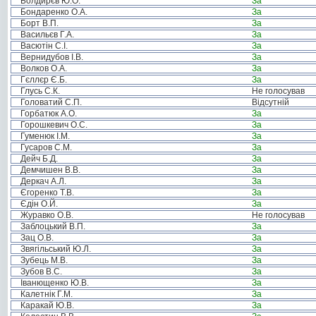
Болдирєв Ю.О.
За
Бондаренко О.А.
За
Борт В.П.
За
Васильєв Г.А.
За
Васютін С.І.
За
Вернидубов І.В.
За
Волков О.А.
За
Гєллєр Є.Б.
За
Глусь С.К.
Не голосував
Головатий С.П.
Відсутній
Горбатюк А.О.
За
Горошкевич О.С.
За
Гуменюк І.М.
За
Гусаров С.М.
За
Дейч Б.Д.
За
Демчишен В.В.
За
Деркач А.Л.
За
Єгоренко Т.В.
За
Єдін О.Й.
За
Журавко О.В.
Не голосував
Заблоцький В.П.
За
Зац О.В.
За
Звягільський Ю.Л.
За
Зубець М.В.
За
Зубов В.С.
За
Іванющенко Ю.В.
За
Калетнік Г.М.
За
Каракай Ю.В.
За