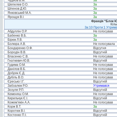
Чуднов В.М.
За
Шепелев О.О.
За
Шпенов Д.Ю.
За
Янковський М.А.
За
Ярощук В.І.
За
Фракція “Блок Ю
Кіль
За:10 Проти:1 Утрима
Абдуллін О.Р.
Не голосував
Бабенко В.Б.
За
Бірюк Л.В.
За
Болюра А.В.
Не голосувала
Бондаренко О.Ф.
Відсутня
Бородін В.В.
Відсутній
Власенко С.В.
Не голосував
Гнаткевич Ю.В.
Відсутній
Гудима О.М.
Не голосував
Данілов В.Б.
Не голосував
Добряк Є.Д.
Не голосував
Дубіль В.О.
Не голосував
Єресько І.Г.
Відсутній
Забзалюк Р.О.
Утримався
Зозуля Р.П.
Відсутній
Кеменяш О.М.
Не голосував
Кирильчук Є.І.
Відсутній
Кожем’якін А.А.
Не голосував
Корж В.Т.
За
Коротюк В.І.
Відсутній
Костенко П.І.
Відсутній