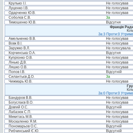
Крулько І.І.
Не голосував
Луценко І.В.
Не голосував
Одарченко Ю.В.
Не голосував
Соболєв С.В.
За
Тимошенко Ю.В.
Відсутня
Фракція Ради
Кіл
За:3 Проти:0 Утрима
Амельченко В.В.
Не голосував
Вовк В.І.
Не голосував
Заружко В.Л.
Не голосувала
Корчинська О.А.
Відсутня
Купрієнко О.В.
Не голосував
Лінько Д.В.
Не голосував
Ляшко О.В.
Не голосував
Попов І.В.
Відсутній
Силантьєв Д.О.
За
Чижмарь Ю.В.
Не голосував
Гру
Кіл
За:0 Проти:0 Утрима
Бандуров В.В.
Не голосував
Богуслаєв В.О.
Не голосував
Довгий О.С.
Відсутній
Лабазюк С.П.
Не голосував
Микитась М.В.
Не голосував
Москаленко Я.М.
Не голосував
Пономарьов О.С.
Відсутній
Рибчинський Є.Ю.
Відсутній