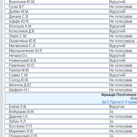
Воропаєв Ю.М.
Відсутній
Гусак В.Г.
Не голосував
Добкін М.М.
Відсутній
Дунаєв С.В.
Не голосував
Іоффе Ю.Я.
Не голосував
Кісельов А.М.
Відсутній
Колєсніков Д.В.
Відсутній
Ларін С.М.
Не голосував
Льовочкіна Ю.В.
Не голосувала
Матвієнков С.А.
Відсутній
Мірошниченко Ю.Р.
Не голосував
Нечаєв О.І.
Відсутній
Новинський В.В.
Відсутній
Павленко Ю.О.
Не голосував
Папієв М.М.
Не голосував
Сажко С.М.
Відсутній
Солод Ю.В.
Не голосував
Шпенов Д.Ю.
Не голосував
Шуфрич Н.І.
Не голосував
Фракція Політичної
Кіл
За:5 Проти:0 Утрима
Бабак А.В.
Відсутня
Войціцька В.М.
За
Діденко І.А.
Не голосував
Зубач Л.Л.
За
Костенко П.П.
Не голосував
Маркевич Я.В.
Не голосував
Опанасенко О.В.
За