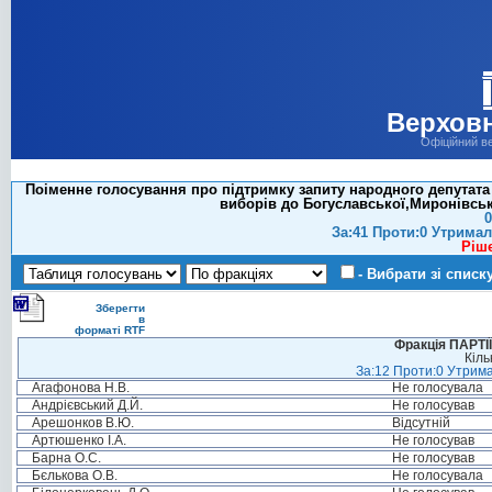
Верховн
Офіційний в
Поіменне голосування про підтримку запиту народного депутата
виборів до Богуславської,Миронівськ
0
За:41 Проти:0 Утримал
Ріш
- Вибрати зі списк
Зберегти
в
форматі RTF
Фракція ПАРТ
Кіль
За:12 Проти:0 Утрима
Агафонова Н.В.
Не голосувала
Андрієвський Д.Й.
Не голосував
Арешонков В.Ю.
Відсутній
Артюшенко І.А.
Не голосував
Барна О.С.
Не голосував
Бєлькова О.В.
Не голосувала