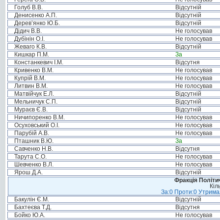
Голуб В.В.
Відсутній
Денисенко А.П.
Відсутній
Дерев’янко Ю.Б.
Відсутній
Дідич В.В.
Не голосував
Дубінін О.І.
Не голосував
Жеваго К.В.
Відсутній
Кишкар П.М.
За
Констанкевич І.М.
Відсутня
Кривенко В.М.
Не голосував
Купрій В.М.
Не голосував
Литвин В.М.
Не голосував
Матвійчук Е.Л.
Відсутній
Мельничук С.П.
Відсутній
Мураєв Є.В.
Відсутній
Ничипоренко В.М.
Не голосував
Осуховський О.І.
Не голосував
Парубій А.В.
Не голосував
Пташник В.Ю.
За
Савченко Н.В.
Відсутня
Тарута С.О.
Не голосував
Шевченко В.Л.
Не голосував
Ярош Д.А.
Відсутній
Фракція Політич
Кіл
За:0 Проти:0 Утримал
Бакулін Є.М.
Відсутній
Бахтеєва Т.Д.
Відсутня
Бойко Ю.А.
Не голосував