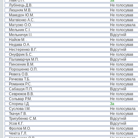
Лівік О.П.
За
Лубінець Д.В.
Не голосував
Люшняк М.В.
Не голосував
Македон Ю.М.
Не голосував
Матвієнко А.С.
Не голосував
Матузко О.О.
Не голосувала
Мельник С.І.
Не голосував
Мельничук І.І.
Відсутній
Найєм М. .
Не голосував
Недава О.А.
Не голосував
Нестеренко В.Г.
Відсутній
Онуфрик Б.С.
Не голосував
Паламарчук М.П.
Відсутній
Пинзеник В.М.
Не голосував
Порошенко О.П.
Не голосував
Ревега О.В.
Не голосував
Ричкова Т.Б.
Не голосувала
Романюк Р.С.
Не голосував
Сабашук П.П.
Відсутній
Севрюков В.В.
Не голосував
Сольвар Р.М.
Не голосував
Спориш І.Д.
За
Суслова І.М.
Не голосувала
Ткачук Г.В.
Не голосував
Тригубенко С.М.
Відсутній
Усов К.Г.
Відсутній
Фролов М.О.
Не голосував
Чекіта Г.Л.
Не голосував