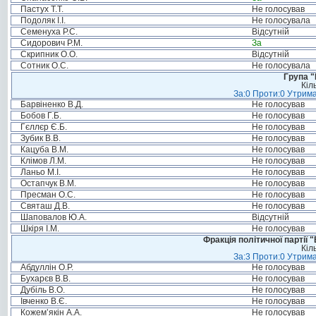
Пастух Т.Т.
Не голосував
Подоляк І.І.
Не голосувала
Семенуха Р.С.
Відсутній
Сидорович Р.М.
За
Скрипник О.О.
Відсутній
Сотник О.С.
Не голосувала
Група "
Кіл
За:0 Проти:0 Утрима
Барвіненко В.Д.
Не голосував
Бобов Г.Б.
Не голосував
Гєллєр Є.Б.
Не голосував
Зубик В.В.
Не голосував
Кацуба В.М.
Не голосував
Клімов Л.М.
Не голосував
Ланьо М.І.
Не голосував
Остапчук В.М.
Не голосував
Пресман О.С.
Не голосував
Святаш Д.В.
Не голосував
Шаповалов Ю.А.
Відсутній
Шкіря І.М.
Не голосував
Фракція політичної партії
Кіл
За:3 Проти:0 Утрима
Абдуллін О.Р.
Не голосував
Бухарєв В.В.
Не голосував
Дубіль В.О.
Не голосував
Івченко В.Є.
Не голосував
Кожем’якін А.А.
Не голосував