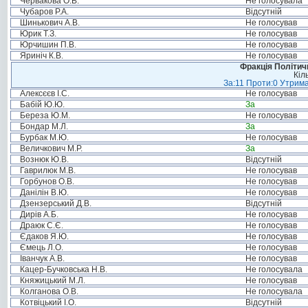
Червакова О.В.
Не голосувала
Чубаров Р.А.
Відсутній
Шинькович А.В.
Не голосував
Юрик Т.З.
Не голосував
Юрчишин П.В.
Не голосував
Яриніч К.В.
Не голосував
Фракція Політи
Кіл
За:11 Проти:0 Утрима
Алексєєв І.С.
Не голосував
Бабій Ю.Ю.
За
Береза Ю.М.
Не голосував
Бондар М.Л.
За
Бурбак М.Ю.
Не голосував
Величкович М.Р.
За
Вознюк Ю.В.
Відсутній
Гаврилюк М.В.
Не голосував
Горбунов О.В.
Не голосував
Данілін В.Ю.
Не голосував
Дзензерський Д.В.
Відсутній
Дирів А.Б.
Не голосував
Драюк С.Є.
Не голосував
Єдаков Я.Ю.
Не голосував
Ємець Л.О.
Не голосував
Іванчук А.В.
Не голосував
Кацер-Бучковська Н.В.
Не голосувала
Княжицький М.Л.
Не голосував
Колганова О.В.
Не голосувала
Котвіцький І.О.
Відсутній