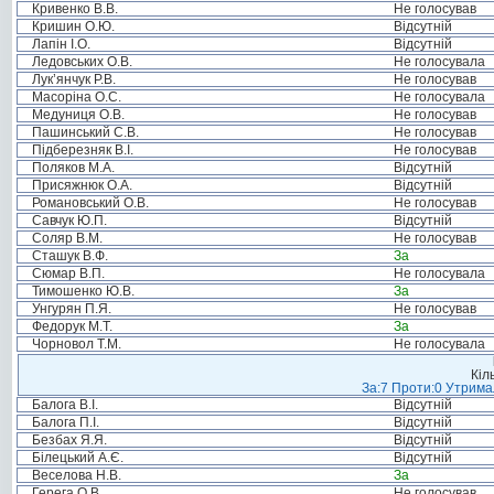
Кривенко В.В.
Не голосував
Кришин О.Ю.
Відсутній
Лапін І.О.
Відсутній
Ледовських О.В.
Не голосувала
Лук’янчук Р.В.
Не голосував
Масоріна О.С.
Не голосувала
Медуниця О.В.
Не голосував
Пашинський С.В.
Не голосував
Підберезняк В.І.
Не голосував
Поляков М.А.
Відсутній
Присяжнюк О.А.
Відсутній
Романовський О.В.
Не голосував
Савчук Ю.П.
Відсутній
Соляр В.М.
Не голосував
Сташук В.Ф.
За
Сюмар В.П.
Не голосувала
Тимошенко Ю.В.
За
Унгурян П.Я.
Не голосував
Федорук М.Т.
За
Чорновол Т.М.
Не голосувала
Кіл
За:7 Проти:0 Утримал
Балога В.І.
Відсутній
Балога П.І.
Відсутній
Безбах Я.Я.
Відсутній
Білецький А.Є.
Відсутній
Веселова Н.В.
За
Герега О.В.
Не голосував