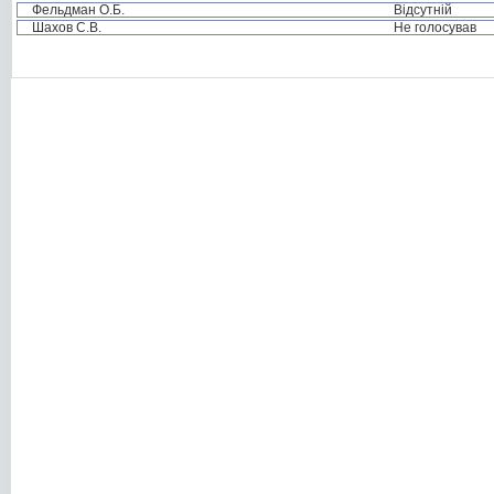
Фельдман О.Б.
Відсутній
Шахов С.В.
Не голосував