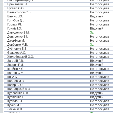
Білоцерковець Д.О.
Не голосував
Брензович В.І.
Не голосував
Буглак Ю.О.
Не голосував
Валентиров С.В.
Не голосував
Вінник І.Ю.
Відсутній
Голубов Д.І.
Не голосував
Горват Р.І.
Не голосував
Гринів І.О.
Відсутній
Давиденко В.М.
За
Денисенко В.І.
Не голосував
Джемілєв М. .
Не голосував
Довбенко М.В.
За
Дубневич Б.В.
Не голосував
Євлахов А.С.
Не голосував
Жолобецький О.О.
Не голосував
Загорій Г.В.
Відсутній
Зварич Р.М.
Відсутній
Іщейкін К.Є.
Не голосував
Каплін С.М.
Відсутній
Кіт А.Б.
Не голосував
Кобцев М.В.
Не голосував
Козир Б.Ю.
Не голосував
Корнацький А.О.
Не голосував
Кудлаєнко С.В.
Відсутній
Куліченко І.І.
Відсутній
Курило В.С.
Не голосував
Кучер М.І.
Не голосував
Лесюк Я.В.
Не голосував