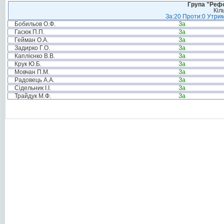
Група "Реф
Кіл
За:20 Проти:0 Утрим
Бобильов О.Ф.
За
Гасюк П.П.
За
Гейман О.А.
За
Задирко Г.О.
За
Каплієнко В.В.
За
Крук Ю.Б.
За
Мовчан П.М.
За
Радовець А.А.
За
Сідельник І.І.
За
Трайдук М.Ф.
За