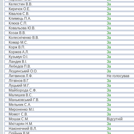
Келестин В.В.
За
Киричок О.Е.
За
Ківалов С.В.
За
Климець П.А.
За
Клюєв С.П.
За
Ковальова Ю.В.
За
Козак В.В.
За
Колесніченко В.В.
За
Комар М.С.
За
Корж В.П.
За
Коржев А.Л.
За
Кузьмук О.І.
За
Ландик В.І.
За
Лебедєв П.В.
За
Лєщинський О.О.
За
Литвинов Л.Ф.
Не голосував
Літвінов В.Г.
За
Луцький М.Г.
За
Майборода С.Ф.
За
Малишев В.С.
За
Маньковський Г.В.
За
Мельник С.А.
За
Мироненко М.І.
За
Момот С.В.
За
Мошак С.М.
Відсутній
Мхітарян Н.М.
За
Наконечний В.Л.
За
Олійник В.М.
За