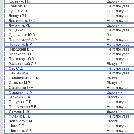
Костенко П.І.
Відсутній
Кравчук В.П.
Не голосував
Курпіль С.В.
Не голосував
Левцун В.І.
Не голосував
Логвиненко О.С.
Не голосував
Лук’янчук Р.В.
Відсутній
Міщенко С.Г.
Не голосував
Одарченко Ю.В.
За
Павловський А.М.
Не голосував
Петренко В.М.
Не голосував
Пєрєдєрій В.Г.
Не голосував
Полохало В.І.
Не голосував
Прокопчук Ю.В.
Не голосував
Радковський О.В.
Відсутній
Сас С.В.
Не голосував
Сенченко А.В.
Не голосував
Скибінецький О.М.
Відсутній
Соколов М.В.
Відсутній
Стешенко О.М.
Не голосував
Сушкевич В.М.
Відсутній
Терьохін С.А.
Відсутній
Трегубов Ю.В.
Не голосував
Трофименко В.В.
Не голосував
Унгурян П.Я.
Відсутній
Філенко В.П.
Не голосував
Чепинога В.М.
Відсутній
Шаго Є.П.
Не голосував
Шевченко А.В.
Не голосував