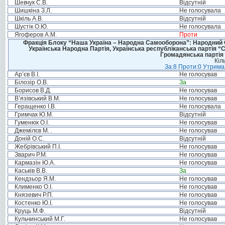
Шевчук С.В.
Відсутній
Шишкіна З.Л.
Не голосувала
Шкіль А.В.
Відсутній
Шустік О.Ю.
Не голосувала
Ягоферов А.М.
Проти
Фракція Блоку “Наша Україна – Народна Самооборона”: Народний Со
Українська Народна Партія, Українська республіканська партія “
Громадянська партія 
Кіл
За:8 Проти:0 Утримал
Ар’єв В.І.
Не голосував
Білозір О.В.
За
Борисов В.Д.
Не голосував
В’язівський В.М.
Не голосував
Геращенко І.В.
Не голосувала
Гримчак Ю.М.
Відсутній
Гуменюк О.І.
Не голосував
Джемілєв М. .
Не голосував
Доній О.С.
Відсутній
Жебрівський П.І.
Не голосував
Зварич Р.М.
Не голосував
Кармазін Ю.А.
Не голосував
Каськів В.В.
За
Кендзьор Я.М.
Не голосував
Клименко О.І.
Не голосував
Князевич Р.П.
Не голосував
Костенко Ю.І.
Не голосував
Круць М.Ф.
Відсутній
Кульчинський М.Г.
Не голосував