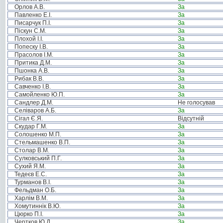
Орлов А.В.
За
Павленко Е.І.
За
Писарчук П.І.
За
Піскун С.М.
За
Плохой І.І.
За
Попеску І.В.
За
Прасолов І.М.
За
Притика Д.М.
За
Пшонка А.В.
За
Рибак В.В.
За
Савченко І.В.
За
Самойленко Ю.П.
За
Сандлер Д.М.
Не голосував
Селіваров А.Б.
За
Сігал Є.Я.
Відсутній
Скудар Г.М.
За
Солошенко М.П.
За
Стельмашенко В.П.
За
Столар В.М.
За
Сулковський П.Г.
За
Сухий Я.М.
За
Тедеєв Е.С.
За
Турманов В.І.
За
Фельдман О.Б.
За
Харлім В.М.
За
Хомутиннік В.Ю.
За
Цюрко П.І.
За
Чертков Ю.Д.
За