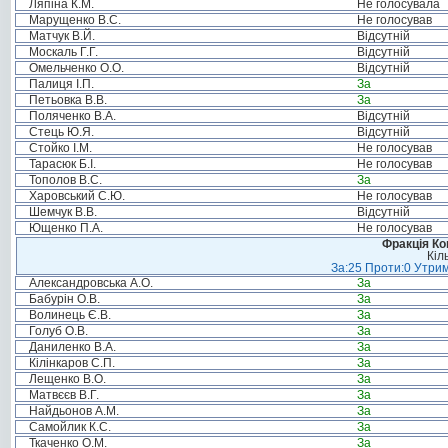
Ляпіна К.М.
Не голосувала
Марущенко В.С.
Не голосував
Матчук В.Й.
Відсутній
Москаль Г.Г.
Відсутній
Омельченко О.О.
Відсутній
Палиця І.П.
За
Петьовка В.В.
За
Поляченко В.А.
Відсутній
Стець Ю.Я.
Відсутній
Стойко І.М.
Не голосував
Тарасюк Б.І.
Не голосував
Тополов В.С.
За
Харовський С.Ю.
Не голосував
Шемчук В.В.
Відсутній
Ющенко П.А.
Не голосував
Фракція Ком
Кіл
За:25 Проти:0 Утрим
Александровська А.О.
За
Бабурін О.В.
За
Волинець Є.В.
За
Голуб О.В.
За
Даниленко В.А.
За
Кілінкаров С.П.
За
Лещенко В.О.
За
Матвєєв В.Г.
За
Найдьонов А.М.
За
Самойлик К.С.
За
Ткаченко О.М.
За