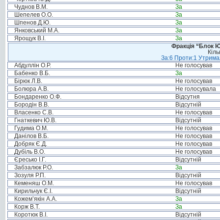
Чуднов В.М.
За
Шепелев О.О.
За
Шпенов Д.Ю.
За
Янковський М.А.
За
Ярощук В.І.
За
Фракція “Блок Ю
Кіль
За:6 Проти:1 Утримал
Абдуллін О.Р.
Не голосував
Бабенко В.Б.
За
Бірюк Л.В.
Не голосував
Болюра А.В.
Не голосувала
Бондаренко О.Ф.
Відсутня
Бородін В.В.
Відсутній
Власенко С.В.
Не голосував
Гнаткевич Ю.В.
Відсутній
Гудима О.М.
Не голосував
Данілов В.Б.
Не голосував
Добряк Є.Д.
Не голосував
Дубіль В.О.
Не голосував
Єресько І.Г.
Відсутній
Забзалюк Р.О.
За
Зозуля Р.П.
Відсутній
Кеменяш О.М.
Не голосував
Кирильчук Є.І.
Відсутній
Кожем’якін А.А.
За
Корж В.Т.
За
Коротюк В.І.
Відсутній