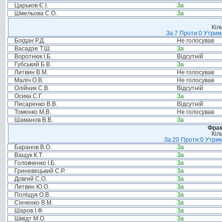
Царьков Є.І.
За
Шмельова С.О.
За
Кіл
За:7 Проти:0 Утрим
Богдан Р.Д.
Не голосував
Васадзе Т.Ш.
За
Воротнюк І.Б.
Відсутній
Губський Б.В.
За
Литвин В.М.
Не голосував
Маліч О.В.
Не голосував
Олійник С.В.
Відсутній
Осика С.Г.
За
Писаренко В.В.
Відсутній
Томенко М.В.
Не голосував
Шаманов В.В.
За
Фрак
Кіл
За:20 Проти:0 Утрим
Баранов В.О.
За
Ващук К.Т.
За
Головченко І.Б.
За
Гриневецький С.Р.
За
Довгий С.О.
За
Литвин Ю.О.
За
Поліщук О.В.
За
Сінченко В.М.
За
Шаров І.Ф.
За
Шмідт М.О.
За