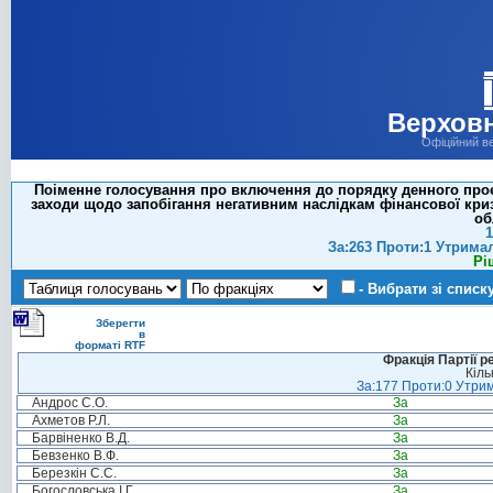
Верховн
Офіційний в
Поіменне голосування про включення до порядку денного проек
заходи щодо запобігання негативним наслідкам фінансової криз
об
1
За:263 Проти:1 Утрима
Рі
- Вибрати зі списк
Зберегти
в
форматі RTF
Фракція Партії р
Кіль
За:177 Проти:0 Утрим
Андрос С.О.
За
Ахметов Р.Л.
За
Барвіненко В.Д.
За
Бевзенко В.Ф.
За
Березкін С.С.
За
Богословська І.Г.
За