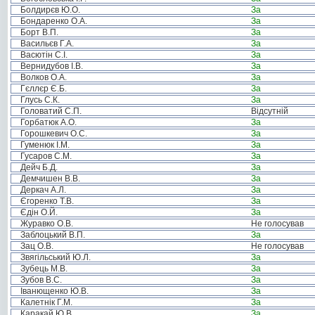
Болдирєв Ю.О.
За
Бондаренко О.А.
За
Борт В.П.
За
Васильєв Г.А.
За
Васютін С.І.
За
Вернидубов І.В.
За
Волков О.А.
За
Гєллєр Є.Б.
За
Глусь С.К.
За
Головатий С.П.
Відсутній
Горбатюк А.О.
За
Горошкевич О.С.
За
Гуменюк І.М.
За
Гусаров С.М.
За
Дейч Б.Д.
За
Демчишен В.В.
За
Деркач А.Л.
За
Єгоренко Т.В.
За
Єдін О.Й.
За
Журавко О.В.
Не голосував
Заблоцький В.П.
За
Зац О.В.
Не голосував
Звягільський Ю.Л.
За
Зубець М.В.
За
Зубов В.С.
За
Іванющенко Ю.В.
За
Калетнік Г.М.
За
Каракай Ю.В.
За