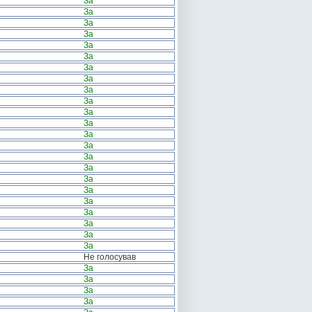
За
За
За
За
За
За
За
За
За
За
За
За
За
За
За
За
За
За
За
За
За
За
За
Не голосував
За
За
За
За