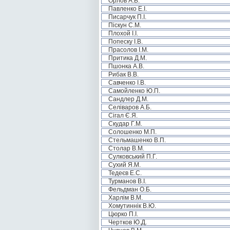
Орлов А.В.
Павленко Е.І.
Писарчук П.І.
Піскун С.М.
Плохой І.І.
Попеску І.В.
Прасолов І.М.
Притика Д.М.
Пшонка А.В.
Рибак В.В.
Савченко І.В.
Самойленко Ю.П.
Сандлер Д.М.
Селіваров А.Б.
Сігал Є.Я.
Скудар Г.М.
Солошенко М.П.
Стельмашенко В.П.
Столар В.М.
Сулковський П.Г.
Сухий Я.М.
Тедеєв Е.С.
Турманов В.І.
Фельдман О.Б.
Харлім В.М.
Хомутиннік В.Ю.
Цюрко П.І.
Чертков Ю.Д.