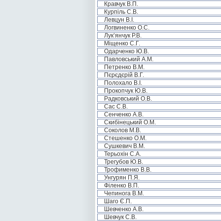
Кравчук В.П.
Курпіль С.В.
Левцун В.І.
Логвиненко О.С.
Лук’янчук Р.В.
Міщенко С.Г.
Одарченко Ю.В.
Павловський А.М.
Петренко В.М.
Пєрєдєрій В.Г.
Полохало В.І.
Прокопчук Ю.В.
Радковський О.В.
Сас С.В.
Сенченко А.В.
Скибінецький О.М.
Соколов М.В.
Стешенко О.М.
Сушкевич В.М.
Терьохін С.А.
Трегубов Ю.В.
Трофименко В.В.
Унгурян П.Я.
Філенко В.П.
Чепинога В.М.
Шаго Є.П.
Шевченко А.В.
Шевчук С.В.