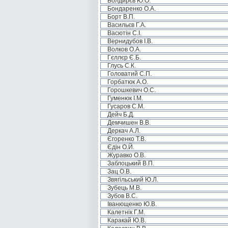
Болдирєв Ю.О.
Бондаренко О.А.
Борт В.П.
Васильєв Г.А.
Васютін С.І.
Вернидубов І.В.
Волков О.А.
Гєллєр Є.Б.
Глусь С.К.
Головатий С.П.
Горбатюк А.О.
Горошкевич О.С.
Гуменюк І.М.
Гусаров С.М.
Дейч Б.Д.
Демчишен В.В.
Деркач А.Л.
Єгоренко Т.В.
Єдін О.Й.
Журавко О.В.
Заблоцький В.П.
Зац О.В.
Звягільський Ю.Л.
Зубець М.В.
Зубов В.С.
Іванющенко Ю.В.
Калетнік Г.М.
Каракай Ю.В.