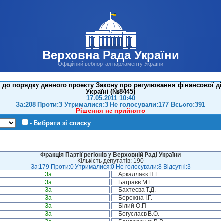
Верховна Рада України
Офіційний вебпортал парламенту України
до порядку денного проекту Закону про регулювання фінансової ді
Україні (№8445)
17.05.2011 10:40
За:208 Проти:3 Утрималися:3 Не голосували:177 Всього:391
Рішення не прийнято
- Вибрати зі списку
Фракція Партії регіонів у Верховній Раді України
Кількість депутатів: 190
За:179 Проти:0 Утрималися:0 Не голосували:8 Відсутні:3
За
Аркаллаєв Н.Г.
За
Баграєв М.Г.
За
Бахтеєва Т.Д.
За
Бережна І.Г.
За
Білий О.П.
За
Богуслаєв В.О.