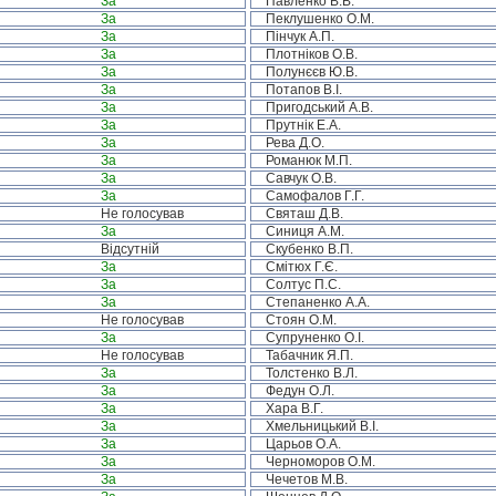
За
Павленко В.В.
За
Пеклушенко О.М.
За
Пінчук А.П.
За
Плотніков О.В.
За
Полунєєв Ю.В.
За
Потапов В.І.
За
Пригодський А.В.
За
Прутнік Е.А.
За
Рева Д.О.
За
Романюк М.П.
За
Савчук О.В.
За
Самофалов Г.Г.
Не голосував
Святаш Д.В.
За
Синиця А.М.
Відсутній
Скубенко В.П.
За
Смітюх Г.Є.
За
Солтус П.С.
За
Степаненко А.А.
Не голосував
Стоян О.М.
За
Супруненко О.І.
Не голосував
Табачник Я.П.
За
Толстенко В.Л.
За
Федун О.Л.
За
Хара В.Г.
За
Хмельницький В.І.
За
Царьов О.А.
За
Черноморов О.М.
За
Чечетов М.В.