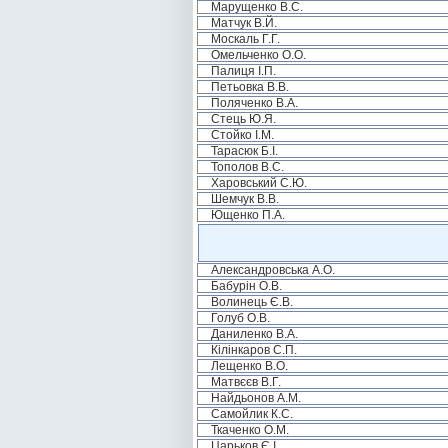
Марущенко В.С.
Матчук В.Й.
Москаль Г.Г.
Омельченко О.О.
Палиця І.П.
Петьовка В.В.
Поляченко В.А.
Стець Ю.Я.
Стойко І.М.
Тарасюк Б.І.
Тополов В.С.
Харовський С.Ю.
Шемчук В.В.
Ющенко П.А.
Александровська А.О.
Бабурін О.В.
Волинець Є.В.
Голуб О.В.
Даниленко В.А.
Кілінкаров С.П.
Лещенко В.О.
Матвєєв В.Г.
Найдьонов А.М.
Самойлик К.С.
Ткаченко О.М.
Царьков Є.І.