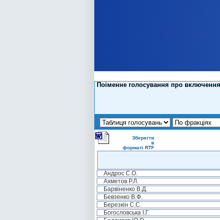
Поіменне голосування про включення 
Зберегти
в
форматі RTF
Андрос С.О.
Ахметов Р.Л.
Барвіненко В.Д.
Бевзенко В.Ф.
Березкін С.С.
Богословська І.Г.