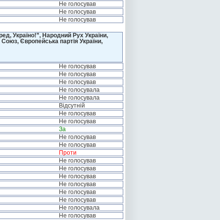
Не голосував
Не голосував
Не голосував
д, Україно!”, Народний Рух України,
 Союз, Європейська партія України,
Не голосував
Не голосував
Не голосував
Не голосувала
Не голосувала
Відсутній
Не голосував
Не голосував
За
Не голосував
Не голосував
Проти
Не голосував
Не голосував
Не голосував
Не голосував
Не голосував
Не голосував
Не голосувала
Не голосував