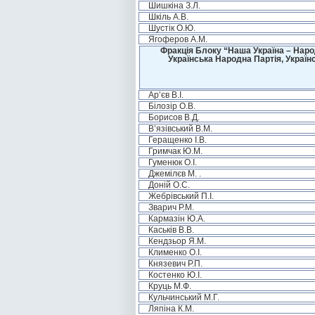
Шишкіна З.Л.
Шкіль А.В.
Шустік О.Ю.
Ягоферов А.М.
Фракція Блоку “Наша Україна – Наро
Українська Народна Партія, Україн
Ар’єв В.І.
Білозір О.В.
Борисов В.Д.
В’язівський В.М.
Геращенко І.В.
Гримчак Ю.М.
Гуменюк О.І.
Джемілєв М. .
Доній О.С.
Жебрівський П.І.
Зварич Р.М.
Кармазін Ю.А.
Каськів В.В.
Кендзьор Я.М.
Клименко О.І.
Князевич Р.П.
Костенко Ю.І.
Круць М.Ф.
Кульчинський М.Г.
Ляпіна К.М.