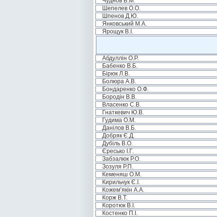
Чуднов В.М.
Шепелев О.О.
Шпенов Д.Ю.
Янковський М.А.
Ярощук В.І.
Абдуллін О.Р.
Бабенко В.Б.
Бірюк Л.В.
Болюра А.В.
Бондаренко О.Ф.
Бородін В.В.
Власенко С.В.
Гнаткевич Ю.В.
Гудима О.М.
Данілов В.Б.
Добряк Є.Д.
Дубіль В.О.
Єресько І.Г.
Забзалюк Р.О.
Зозуля Р.П.
Кеменяш О.М.
Кирильчук Є.І.
Кожем’якін А.А.
Корж В.Т.
Коротюк В.І.
Костенко П.І.