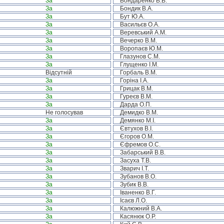
За
Бондаренко В.В.
За
Бондик В.А.
За
Бут Ю.А.
За
Васильєв О.А.
За
Веревський А.М.
За
Вечерко В.М.
За
Воропаєв Ю.М.
За
Глазунов С.М.
За
Глущенко І.М.
Відсутній
Горбаль В.М.
За
Горіна І.А.
За
Грицак В.М.
За
Гуреєв В.М.
За
Дарда О.П.
Не голосував
Демидко В.М.
За
Демянко М.І.
За
Євтухов В.І.
За
Єгоров О.М.
За
Єфремов О.С.
За
Забарський В.В.
За
Засуха Т.В.
За
Зварич І.Т.
За
Зубанов В.О.
За
Зубик В.В.
За
Іваненко В.Г.
За
Ісаєв Л.О.
За
Калюжний В.А.
За
Касянюк О.Р.