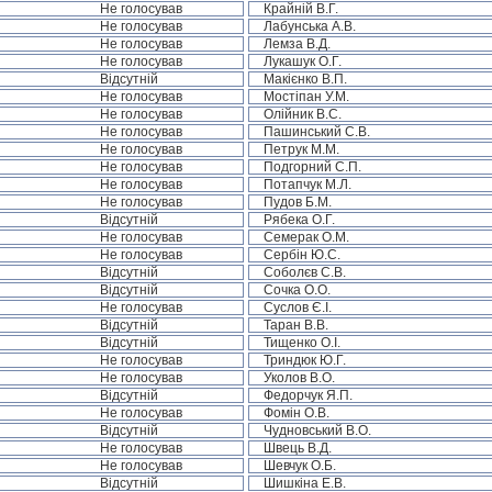
Не голосував
Крайній В.Г.
Не голосував
Лабунська А.В.
Не голосував
Лемза В.Д.
Не голосував
Лукашук О.Г.
Відсутній
Макієнко В.П.
Не голосував
Мостіпан У.М.
Не голосував
Олійник В.С.
Не голосував
Пашинський С.В.
Не голосував
Петрук М.М.
Не голосував
Подгорний С.П.
Не голосував
Потапчук М.Л.
Не голосував
Пудов Б.М.
Відсутній
Рябека О.Г.
Не голосував
Семерак О.М.
Не голосував
Сербін Ю.С.
Відсутній
Соболєв С.В.
Відсутній
Сочка О.О.
Не голосував
Суслов Є.І.
Відсутній
Таран В.В.
Відсутній
Тищенко О.І.
Не голосував
Триндюк Ю.Г.
Не голосував
Уколов В.О.
Відсутній
Федорчук Я.П.
Не голосував
Фомін О.В.
Відсутній
Чудновський В.О.
Не голосував
Швець В.Д.
Не голосував
Шевчук О.Б.
Відсутній
Шишкіна Е.В.