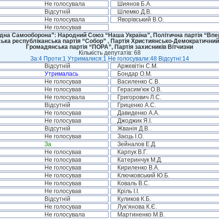
Не голосувала
Шиянов Б.А.
Відсутній
Шлемко Д.В.
Не голосувала
Яворівський В.О.
Не голосував
дна Самооборона”: Народний Союз “Наша Україна”, Політична партія “Впере
ська республіканська партія “Собор” , Партія Християнсько-Демократичний
Громадянська партія “ПОРА”, Партія захисників Вітчизни
Кількість депутатів: 68
За:4 Проти:1 Утрималися:1 Не голосували:48 Відсутні:14
Відсутній
Аржевітін С.М.
Утрималась
Бондар О.М.
Не голосував
Василенко С.В.
Не голосував
Герасим’юк О.В.
Не голосувала
Григорович Л.С.
Відсутній
Гриценко А.С.
Не голосував
Давиденко А.А.
Не голосував
Джоджик Я.І.
Відсутній
Жванія Д.В.
Не голосував
Заєць І.О.
За
Зейналов Е.Д.
Не голосував
Карпук В.Г.
Не голосував
Катеринчук М.Д.
Не голосував
Кириленко В.А.
Не голосував
Ключковський Ю.Б.
Не голосував
Коваль В.С.
Не голосував
Кріль І.І.
Відсутній
Куликов К.Б.
Не голосував
Лук’янова К.Є.
Не голосувала
Мартиненко М.В.