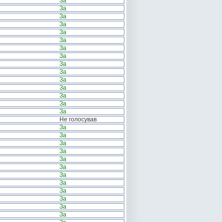
За
За
За
За
За
За
За
За
За
За
За
За
За
За
За
Не голосував
За
За
За
За
За
За
За
За
За
За
За
За