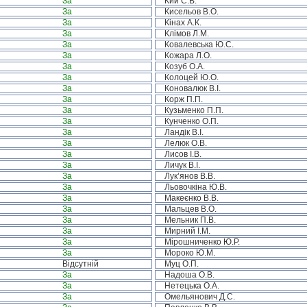
За
Кий С.В.
За
Кисельов В.О.
За
Кінах А.К.
За
Клімов Л.М.
За
Ковалевська Ю.С.
За
Кожара Л.О.
За
Козуб О.А.
За
Колоцей Ю.О.
За
Коновалюк В.І.
За
Корж П.П.
За
Кузьменко П.П.
За
Кунченко О.П.
За
Ландік В.І.
За
Лелюк О.В.
За
Лисов І.В.
За
Личук В.І.
За
Лук’янов В.В.
За
Льовочкіна Ю.В.
За
Макеєнко В.В.
За
Мальцев В.О.
За
Мельник П.В.
За
Мирний І.М.
За
Мірошниченко Ю.Р.
За
Мороко Ю.М.
Відсутній
Муц О.П.
За
Надоша О.В.
За
Нетецька О.А.
За
Омельянович Д.С.