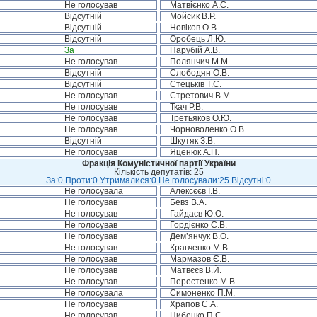
Не голосував
Матвієнко А.С.
Відсутній
Мойсик В.Р.
Відсутній
Новіков О.В.
Відсутній
Оробець Л.Ю.
За
Парубій А.В.
Не голосував
Полянчич М.М.
Відсутній
Слободян О.В.
Відсутній
Стецьків Т.С.
Не голосував
Стретович В.М.
Не голосував
Ткач Р.В.
Не голосував
Третьяков О.Ю.
Не голосував
Чорноволенко О.В.
Відсутній
Шкутяк З.В.
Не голосував
Яценюк А.П.
Фракція Комуністичної партії України
Кількість депутатів: 25
За:0 Проти:0 Утрималися:0 Не голосували:25 Відсутні:0
Не голосувала
Алексєєв І.В.
Не голосував
Бевз В.А.
Не голосував
Гайдаєв Ю.О.
Не голосував
Гордієнко С.В.
Не голосував
Дем’янчук В.О.
Не голосував
Кравченко М.В.
Не голосував
Мармазов Є.В.
Не голосував
Матвєєв В.Й.
Не голосував
Перестенко М.В.
Не голосувала
Симоненко П.М.
Не голосував
Храпов С.А.
Не голосував
Цибенко П.С.