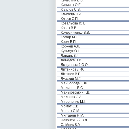
Келестин В.В.
Киричок О.Е.
Ківалов С.В.
Климець П.А.
Клюєв С.П.
Ковальова Ю.В.
Козак В.В.
Колесніченко В.В.
Комар М.С.
Корж В.П.
Коржев А.Л.
Кузьмук О.І.
Ландик В.І.
Лебедєв П.В.
Лєщинський О.О.
Литвинов Л.Ф.
Літвінов В.Г.
Луцький М.Г.
Майборода С.Ф.
Малишев В.С.
Маньковський Г.В.
Мельник С.А.
Мироненко М.І.
Момот С.В.
Мошак С.М.
Мхітарян Н.М.
Наконечний В.Л.
Олійник В.М.