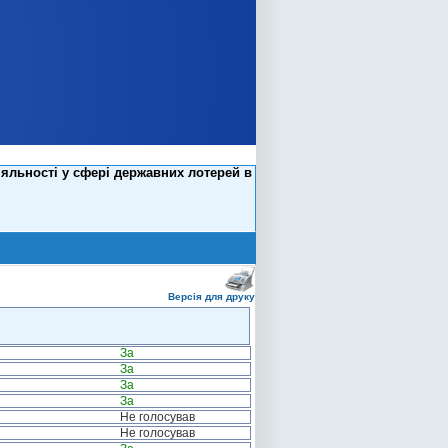
яльності у сфері державних лотерей в
Версія для друку
За
За
За
За
Не голосував
Не голосував