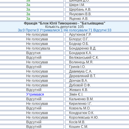
За
Шенцев Д.О.
За
Шкіря І.М.
За
Щербань А.В.
За
Янукович В.В.
За
Яценко А.В.
Фракція “Блок Юлії Тимошенко - "Батьківщина"
Кількість депутатів: 105
За:0 Проти:0 Утрималися:1 Не голосували:71 Відсутні:33
Не голосував
Арутюнов Г.Р.
Не голосував
Білорус О.Г.
Не голосував
Боднар О.Б.
Не голосувала
Бондаренко В.Д.
Відсутня
Бондарєв К.А.
Відсутній
Веліжанський С.К.
Не голосував
Волинець М.Я.
Відсутній
Гринів І.О.
Не голосував
Давимука С.А.
Не голосував
Деревляний В.Т.
Не голосував
Дончак В.А.
Не голосував
Дубовой О.Ф.
Відсутній
Жеваго К.В.
Утримався
Зімін Є.І.
Відсутній
Кальченко В.М.
Не голосував
Кириленко І.Г.
Відсутній
Ковзель М.О.
Не голосував
Кондратюк О.К.
Не голосував
Королевська Н.Ю.
Відсутній
Косів М.В.
Відсутній
Кошин С.М.