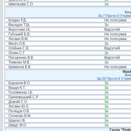
Шмельова С.О.
За
Кіл
За:7 Проти:0 Утрим
Богдан Р.Д.
Не голосував
Васадзе Т.Ш.
За
Воротнюк І.Б.
Відсутній
Губський Б.В.
Не голосував
Литвин В.М.
Не голосував
Маліч О.В.
За
Олійник С.В.
Відсутній
Осика С.Г.
За
Писаренко В.В.
Відсутній
Томенко М.В.
За
Шаманов В.В.
Не голосував
Фрак
Кіл
За:20 Проти:0 Утрим
Баранов В.О.
За
Ващук К.Т.
За
Головченко І.Б.
За
Гриневецький С.Р.
За
Довгий С.О.
За
Литвин Ю.О.
За
Поліщук О.В.
За
Сінченко В.М.
За
Шаров І.Ф.
За
Шмідт М.О.
За
Група "Реф