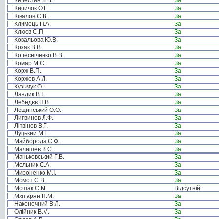
Келестин В.В.
За
Киричок О.Е.
За
Ківалов С.В.
За
Климець П.А.
За
Клюєв С.П.
За
Ковальова Ю.В.
За
Козак В.В.
За
Колесніченко В.В.
За
Комар М.С.
За
Корж В.П.
За
Коржев А.Л.
За
Кузьмук О.І.
За
Ландик В.І.
За
Лебедєв П.В.
За
Лєщинський О.О.
За
Литвинов Л.Ф.
За
Літвінов В.Г.
За
Луцький М.Г.
За
Майборода С.Ф.
За
Малишев В.С.
За
Маньковський Г.В.
За
Мельник С.А.
За
Мироненко М.І.
За
Момот С.В.
За
Мошак С.М.
Відсутній
Мхітарян Н.М.
За
Наконечний В.Л.
За
Олійник В.М.
За