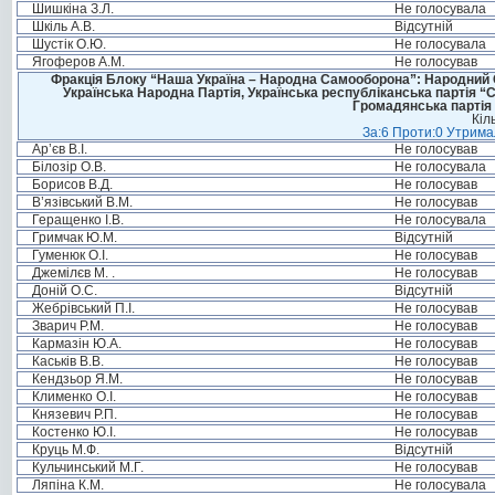
Шишкіна З.Л.
Не голосувала
Шкіль А.В.
Відсутній
Шустік О.Ю.
Не голосувала
Ягоферов А.М.
Не голосував
Фракція Блоку “Наша Україна – Народна Самооборона”: Народний Со
Українська Народна Партія, Українська республіканська партія “
Громадянська партія 
Кіл
За:6 Проти:0 Утримал
Ар’єв В.І.
Не голосував
Білозір О.В.
Не голосувала
Борисов В.Д.
Не голосував
В’язівський В.М.
Не голосував
Геращенко І.В.
Не голосувала
Гримчак Ю.М.
Відсутній
Гуменюк О.І.
Не голосував
Джемілєв М. .
Не голосував
Доній О.С.
Відсутній
Жебрівський П.І.
Не голосував
Зварич Р.М.
Не голосував
Кармазін Ю.А.
Не голосував
Каськів В.В.
Не голосував
Кендзьор Я.М.
Не голосував
Клименко О.І.
Не голосував
Князевич Р.П.
Не голосував
Костенко Ю.І.
Не голосував
Круць М.Ф.
Відсутній
Кульчинський М.Г.
Не голосував
Ляпіна К.М.
Не голосувала