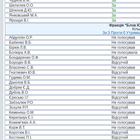
Чуднов В.М.
За
Шепелев О.О.
За
Шпенов Д.Ю.
За
Янковський М.А.
За
Ярощук В.І.
За
Фракція “Блок Ю
Кіль
За:3 Проти:0 Утримал
Абдуллін О.Р.
Не голосував
Бабенко В.Б.
Не голосував
Бірюк Л.В.
Не голосував
Болюра А.В.
Не голосувала
Бондаренко О.Ф.
Відсутня
Бородін В.В.
Відсутній
Власенко С.В.
Не голосував
Гнаткевич Ю.В.
Відсутній
Гудима О.М.
Не голосував
Данілов В.Б.
Не голосував
Добряк Є.Д.
Не голосував
Дубіль В.О.
Не голосував
Єресько І.Г.
Відсутній
Забзалюк Р.О.
Не голосував
Зозуля Р.П.
Відсутній
Кеменяш О.М.
Не голосував
Кирильчук Є.І.
Відсутній
Кожем’якін А.А.
Не голосував
Корж В.Т.
Не голосував
Коротюк В.І.
Відсутній
Костенко П.І.
Відсутній