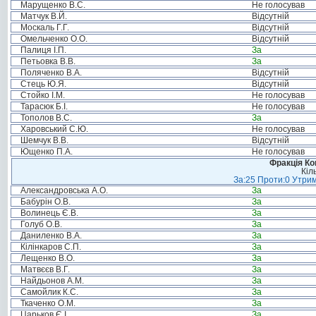
Марущенко В.С.
Не голосував
Матчук В.Й.
Відсутній
Москаль Г.Г.
Відсутній
Омельченко О.О.
Відсутній
Палиця І.П.
За
Петьовка В.В.
За
Поляченко В.А.
Відсутній
Стець Ю.Я.
Відсутній
Стойко І.М.
Не голосував
Тарасюк Б.І.
Не голосував
Тополов В.С.
За
Харовський С.Ю.
Не голосував
Шемчук В.В.
Відсутній
Ющенко П.А.
Не голосував
Фракція Ком
Кіл
За:25 Проти:0 Утрим
Александровська А.О.
За
Бабурін О.В.
За
Волинець Є.В.
За
Голуб О.В.
За
Даниленко В.А.
За
Кілінкаров С.П.
За
Лещенко В.О.
За
Матвєєв В.Г.
За
Найдьонов А.М.
За
Самойлик К.С.
За
Ткаченко О.М.
За
Царьков Є.І.
За