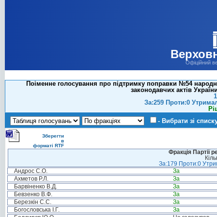
Верховн
Офіційний в
Поіменне голосування про підтримку поправки №54 народног
законодавчих актів Україн
1
За:259 Проти:0 Утрима
Рі
- Вибрати зі списк
Зберегти
в
форматі RTF
Фракція Партії р
Кіль
За:179 Проти:0 Утрим
Андрос С.О.
За
Ахметов Р.Л.
За
Барвіненко В.Д.
За
Бевзенко В.Ф.
За
Березкін С.С.
За
Богословська І.Г.
За