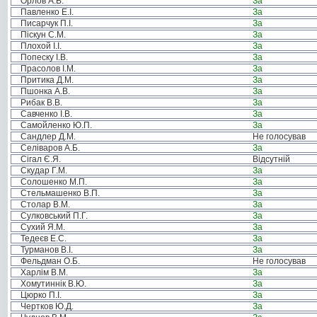
Орлов А.В.
За
Павленко Е.І.
За
Писарчук П.І.
За
Піскун С.М.
За
Плохой І.І.
За
Попеску І.В.
За
Прасолов І.М.
За
Притика Д.М.
За
Пшонка А.В.
За
Рибак В.В.
За
Савченко І.В.
За
Самойленко Ю.П.
За
Сандлер Д.М.
Не голосував
Селіваров А.Б.
За
Сігал Є.Я.
Відсутній
Скудар Г.М.
За
Солошенко М.П.
За
Стельмашенко В.П.
За
Столар В.М.
За
Сулковський П.Г.
За
Сухий Я.М.
За
Тедеєв Е.С.
За
Турманов В.І.
За
Фельдман О.Б.
Не голосував
Харлім В.М.
За
Хомутиннік В.Ю.
За
Цюрко П.І.
За
Чертков Ю.Д.
За