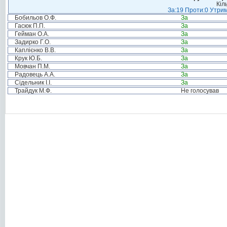
Кіл
За:19 Проти:0 Утрим
Бобильов О.Ф.
За
Гасюк П.П.
За
Гейман О.А.
За
Задирко Г.О.
За
Каплієнко В.В.
За
Крук Ю.Б.
За
Мовчан П.М.
За
Радовець А.А.
За
Сідельник І.І.
За
Трайдук М.Ф.
Не голосував