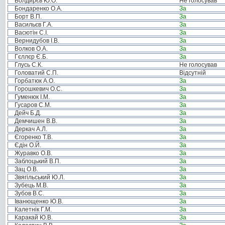
Болдирєв Ю.О.
Не голосував
Бондаренко О.А.
За
Борт В.П.
За
Васильєв Г.А.
За
Васютін С.І.
За
Вернидубов І.В.
За
Волков О.А.
За
Гєллєр Є.Б.
За
Глусь С.К.
Не голосував
Головатий С.П.
Відсутній
Горбатюк А.О.
За
Горошкевич О.С.
За
Гуменюк І.М.
За
Гусаров С.М.
За
Дейч Б.Д.
За
Демчишен В.В.
За
Деркач А.Л.
За
Єгоренко Т.В.
За
Єдін О.Й.
За
Журавко О.В.
За
Заблоцький В.П.
За
Зац О.В.
За
Звягільський Ю.Л.
За
Зубець М.В.
За
Зубов В.С.
За
Іванющенко Ю.В.
За
Калетнік Г.М.
За
Каракай Ю.В.
За