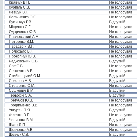
Кравчук В.П.
Не голосував
Курпіль С.В.
Не голосував
Левцун В.І.
Не голосував
Логвиненко О.С.
Не голосував
Лук’янчук Р.В.
Відсутній
Міщенко С.Г.
Не голосував
Одарченко Ю.В.
Не голосував
Павловський А.М.
Не голосував
Петренко В.М.
Не голосував
Пєрєдєрій В.Г.
Не голосував
Полохало В.І.
Не голосував
Прокопчук Ю.В.
Не голосував
Радковський О.В.
Відсутній
Сас С.В.
Не голосував
Сенченко А.В.
Не голосував
Скибінецький О.М.
Відсутній
Соколов М.В.
Відсутній
Стешенко О.М.
Не голосував
Сушкевич В.М.
Відсутній
Терьохін С.А.
Відсутній
Трегубов Ю.В.
Не голосував
Трофименко В.В.
Не голосував
Унгурян П.Я.
Відсутній
Філенко В.П.
Не голосував
Чепинога В.М.
Відсутній
Шаго Є.П.
Не голосував
Шевченко А.В.
Не голосував
Шевчук С.В.
Відсутній