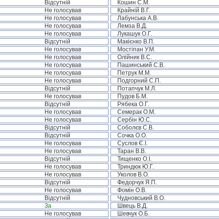
Відсутній
Кошин С.М.
Не голосував
Крайній В.Г.
Не голосував
Лабунська А.В.
Не голосував
Лемза В.Д.
Не голосував
Лукашук О.Г.
Відсутній
Макієнко В.П.
Не голосував
Мостіпан У.М.
Не голосував
Олійник В.С.
Не голосував
Пашинський С.В.
Не голосував
Петрук М.М.
Не голосував
Подгорний С.П.
Відсутній
Потапчук М.Л.
Не голосував
Пудов Б.М.
Відсутній
Рябека О.Г.
Не голосував
Семерак О.М.
Не голосував
Сербін Ю.С.
Відсутній
Соболєв С.В.
Відсутній
Сочка О.О.
Не голосував
Суслов Є.І.
Не голосував
Таран В.В.
Відсутній
Тищенко О.І.
Не голосував
Триндюк Ю.Г.
Не голосував
Уколов В.О.
Відсутній
Федорчук Я.П.
Не голосував
Фомін О.В.
Відсутній
Чудновський В.О.
За
Швець В.Д.
Не голосував
Шевчук О.Б.