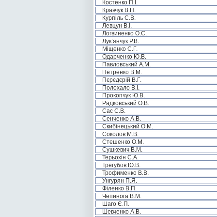
Костенко П.І.
Кравчук В.П.
Курпіль С.В.
Левцун В.І.
Логвиненко О.С.
Лук’янчук Р.В.
Міщенко С.Г.
Одарченко Ю.В.
Павловський А.М.
Петренко В.М.
Пєрєдєрій В.Г.
Полохало В.І.
Прокопчук Ю.В.
Радковський О.В.
Сас С.В.
Сенченко А.В.
Скибінецький О.М.
Соколов М.В.
Стешенко О.М.
Сушкевич В.М.
Терьохін С.А.
Трегубов Ю.В.
Трофименко В.В.
Унгурян П.Я.
Філенко В.П.
Чепинога В.М.
Шаго Є.П.
Шевченко А.В.