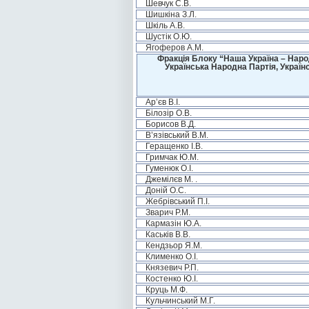
Шевчук С.В.
Шишкіна З.Л.
Шкіль А.В.
Шустік О.Ю.
Ягоферов А.М.
Фракція Блоку “Наша Україна – Наро
Українська Народна Партія, Україн
Ар’єв В.І.
Білозір О.В.
Борисов В.Д.
В’язівський В.М.
Геращенко І.В.
Гримчак Ю.М.
Гуменюк О.І.
Джемілєв М. .
Доній О.С.
Жебрівський П.І.
Зварич Р.М.
Кармазін Ю.А.
Каськів В.В.
Кендзьор Я.М.
Клименко О.І.
Князевич Р.П.
Костенко Ю.І.
Круць М.Ф.
Кульчинський М.Г.