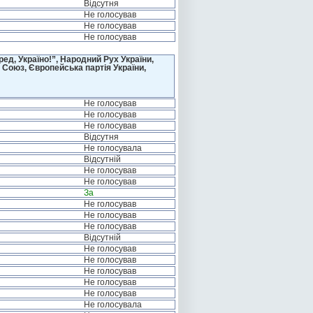
Відсутня
Не голосував
Не голосував
Не голосував
д, Україно!”, Народний Рух України,
 Союз, Європейська партія України,
Не голосував
Не голосував
Не голосував
Відсутня
Не голосувала
Відсутній
Не голосував
Не голосував
За
Не голосував
Не голосував
Не голосував
Відсутній
Не голосував
Не голосував
Не голосував
Не голосував
Не голосував
Не голосувала