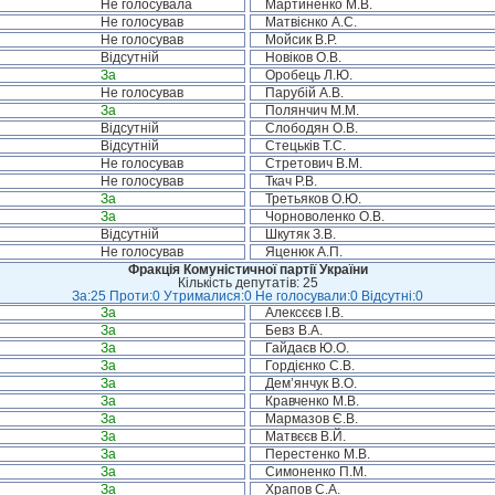
Не голосувала
Мартиненко М.В.
Не голосував
Матвієнко А.С.
Не голосував
Мойсик В.Р.
Відсутній
Новіков О.В.
За
Оробець Л.Ю.
Не голосував
Парубій А.В.
За
Полянчич М.М.
Відсутній
Слободян О.В.
Відсутній
Стецьків Т.С.
Не голосував
Стретович В.М.
Не голосував
Ткач Р.В.
За
Третьяков О.Ю.
За
Чорноволенко О.В.
Відсутній
Шкутяк З.В.
Не голосував
Яценюк А.П.
Фракція Комуністичної партії України
Кількість депутатів: 25
За:25 Проти:0 Утрималися:0 Не голосували:0 Відсутні:0
За
Алексєєв І.В.
За
Бевз В.А.
За
Гайдаєв Ю.О.
За
Гордієнко С.В.
За
Дем’янчук В.О.
За
Кравченко М.В.
За
Мармазов Є.В.
За
Матвєєв В.Й.
За
Перестенко М.В.
За
Симоненко П.М.
За
Храпов С.А.