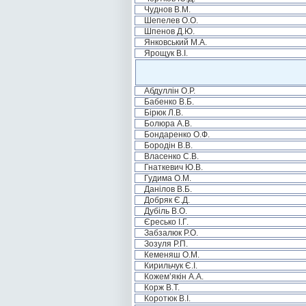
Чуднов В.М.
Шепелев О.О.
Шпенов Д.Ю.
Янковський М.А.
Ярощук В.І.
Абдуллін О.Р.
Бабенко В.Б.
Бірюк Л.В.
Болюра А.В.
Бондаренко О.Ф.
Бородін В.В.
Власенко С.В.
Гнаткевич Ю.В.
Гудима О.М.
Данілов В.Б.
Добряк Є.Д.
Дубіль В.О.
Єресько І.Г.
Забзалюк Р.О.
Зозуля Р.П.
Кеменяш О.М.
Кирильчук Є.І.
Кожем’якін А.А.
Корж В.Т.
Коротюк В.І.