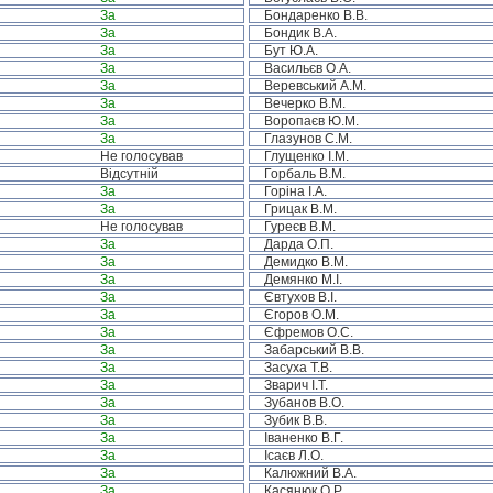
За
Бондаренко В.В.
За
Бондик В.А.
За
Бут Ю.А.
За
Васильєв О.А.
За
Веревський А.М.
За
Вечерко В.М.
За
Воропаєв Ю.М.
За
Глазунов С.М.
Не голосував
Глущенко І.М.
Відсутній
Горбаль В.М.
За
Горіна І.А.
За
Грицак В.М.
Не голосував
Гуреєв В.М.
За
Дарда О.П.
За
Демидко В.М.
За
Демянко М.І.
За
Євтухов В.І.
За
Єгоров О.М.
За
Єфремов О.С.
За
Забарський В.В.
За
Засуха Т.В.
За
Зварич І.Т.
За
Зубанов В.О.
За
Зубик В.В.
За
Іваненко В.Г.
За
Ісаєв Л.О.
За
Калюжний В.А.
За
Касянюк О.Р.