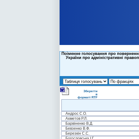
Поіменне голосування про повернення
України про адміністративні право
Зберегти
в
форматі RTF
Андрос С.О.
Ахметов Р.Л.
Барвіненко В.Д.
Бевзенко В.Ф.
Березкін С.С.
Богословська І.Г.