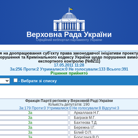
Верховна Рада України
Офіційний вебпортал парламенту України
 на доопрацювання суб'єкту права законодавчої ініціативи проекту
порушення та Кримінального кодексу України щодо порушення вимог
експортного контролю (№8211)
17.05.2011 11:28
За:256 Проти:2 Утрималися:0 Не голосували:133 Всього:391
Рішення прийнято
- Вибрати зі списку
Фракція Партії регіонів у Верховній Раді України
Кількість депутатів: 190
За:179 Проти:0 Утрималися:0 Не голосували:8 Відсутні:3
За
Аркаллаєв Н.Г.
За
Баграєв М.Г.
За
Бахтеєва Т.Д.
За
Бережна І.Г.
За
Білий О.П.
За
Богуслаєв В.О.