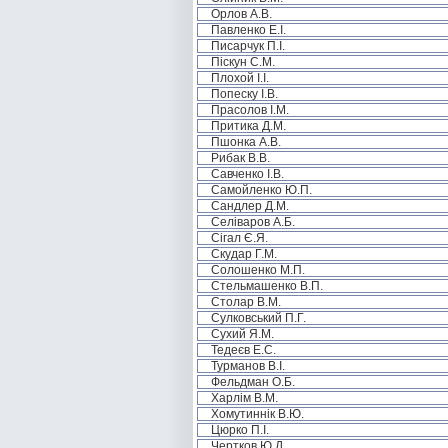
Орлов А.В.
Павленко Е.І.
Писарчук П.І.
Піскун С.М.
Плохой І.І.
Попеску І.В.
Прасолов І.М.
Притика Д.М.
Пшонка А.В.
Рибак В.В.
Савченко І.В.
Самойленко Ю.П.
Сандлер Д.М.
Селіваров А.Б.
Сігал Є.Я.
Скудар Г.М.
Солошенко М.П.
Стельмашенко В.П.
Столар В.М.
Сулковський П.Г.
Сухий Я.М.
Тедеєв Е.С.
Турманов В.І.
Фельдман О.Б.
Харлім В.М.
Хомутиннік В.Ю.
Цюрко П.І.
Чертков Ю.Д.