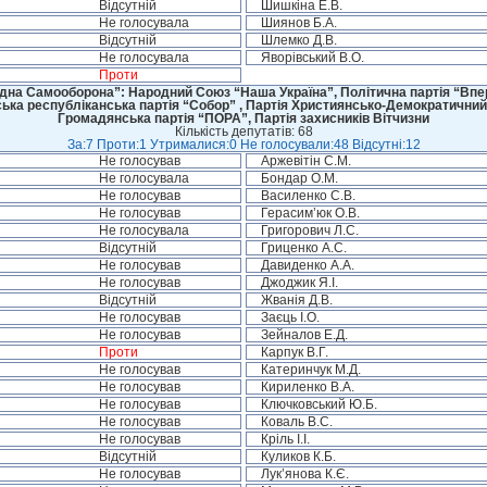
Відсутній
Шишкіна Е.В.
Не голосувала
Шиянов Б.А.
Відсутній
Шлемко Д.В.
Не голосувала
Яворівський В.О.
Проти
дна Самооборона”: Народний Союз “Наша Україна”, Політична партія “Впере
ська республіканська партія “Собор” , Партія Християнсько-Демократичний
Громадянська партія “ПОРА”, Партія захисників Вітчизни
Кількість депутатів: 68
За:7 Проти:1 Утрималися:0 Не голосували:48 Відсутні:12
Не голосував
Аржевітін С.М.
Не голосувала
Бондар О.М.
Не голосував
Василенко С.В.
Не голосував
Герасим’юк О.В.
Не голосувала
Григорович Л.С.
Відсутній
Гриценко А.С.
Не голосував
Давиденко А.А.
Не голосував
Джоджик Я.І.
Відсутній
Жванія Д.В.
Не голосував
Заєць І.О.
Не голосував
Зейналов Е.Д.
Проти
Карпук В.Г.
Не голосував
Катеринчук М.Д.
Не голосував
Кириленко В.А.
Не голосував
Ключковський Ю.Б.
Не голосував
Коваль В.С.
Не голосував
Кріль І.І.
Відсутній
Куликов К.Б.
Не голосував
Лук’янова К.Є.