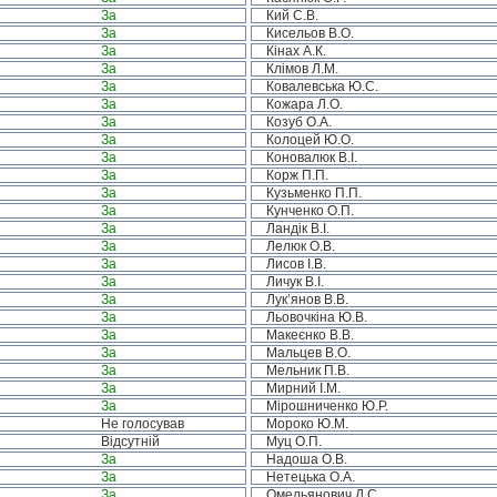
За
Кий С.В.
За
Кисельов В.О.
За
Кінах А.К.
За
Клімов Л.М.
За
Ковалевська Ю.С.
За
Кожара Л.О.
За
Козуб О.А.
За
Колоцей Ю.О.
За
Коновалюк В.І.
За
Корж П.П.
За
Кузьменко П.П.
За
Кунченко О.П.
За
Ландік В.І.
За
Лелюк О.В.
За
Лисов І.В.
За
Личук В.І.
За
Лук’янов В.В.
За
Льовочкіна Ю.В.
За
Макеєнко В.В.
За
Мальцев В.О.
За
Мельник П.В.
За
Мирний І.М.
За
Мірошниченко Ю.Р.
Не голосував
Мороко Ю.М.
Відсутній
Муц О.П.
За
Надоша О.В.
За
Нетецька О.А.
За
Омельянович Д.С.