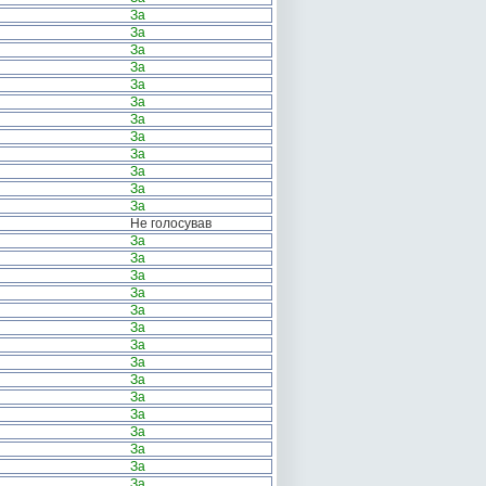
За
За
За
За
За
За
За
За
За
За
За
За
Не голосував
За
За
За
За
За
За
За
За
За
За
За
За
За
За
За