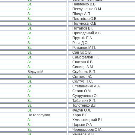
За
Павленко В.В.
За
Пеклушенко О.М.
За
Пінчук А.П.
За
Плотніков О.В.
За
Полунєєв Ю.В.
За
Потапов В.І.
За
Пригодський А.В.
За
Прутнік Е.А.
За
Рева Д.О.
За
Романюк М.П.
За
Савчук О.В.
За
Самофалов Г.Г.
За
Святаш Д.В.
За
Синиця А.М.
Відсутній
Скубенко В.П.
За
Смітюх Г.Є.
За
Солтус П.С.
За
Степаненко А.А.
За
Стоян О.М.
За
Супруненко О.І.
За
Табачник Я.П.
За
Толстенко В.Л.
За
Федун О.Л.
Не голосував
Хара В.Г.
За
Хмельницький В.І.
За
Царьов О.А.
За
Черноморов О.М.
За
Чечетов М.В.