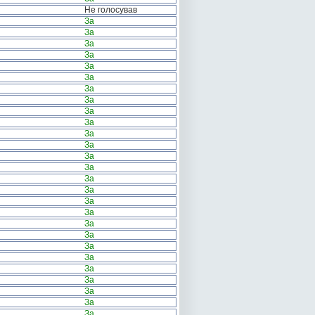
Не голосував
За
За
За
За
За
За
За
За
За
За
За
За
За
За
За
За
За
За
За
За
За
За
За
За
За
За
За