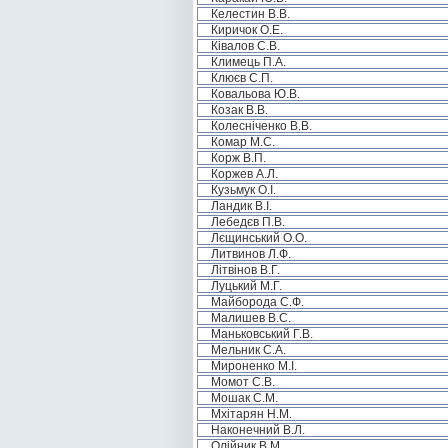
Келестин В.В.
Киричок О.Е.
Ківалов С.В.
Климець П.А.
Клюєв С.П.
Ковальова Ю.В.
Козак В.В.
Колесніченко В.В.
Комар М.С.
Корж В.П.
Коржев А.Л.
Кузьмук О.І.
Ландик В.І.
Лебедєв П.В.
Лєщинський О.О.
Литвинов Л.Ф.
Літвінов В.Г.
Луцький М.Г.
Майборода С.Ф.
Малишев В.С.
Маньковський Г.В.
Мельник С.А.
Мироненко М.І.
Момот С.В.
Мошак С.М.
Мхітарян Н.М.
Наконечний В.Л.
Олійник В.М.