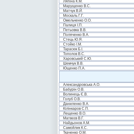
Ляпіна К.М.
Марущенко В.С.
Матчук В.Й.
Москаль Г.Г.
Омельченко О.О.
Палиця І.П.
Петьовка В.В.
Поляченко В.А.
Стець Ю.Я.
Стойко І.М.
Тарасюк Б.І.
Тополов В.С.
Харовський С.Ю.
Шемчук В.В.
Ющенко П.А.
Александровська А.О.
Бабурін О.В.
Волинець Є.В.
Голуб О.В.
Даниленко В.А.
Кілінкаров С.П.
Лещенко В.О.
Матвєєв В.Г.
Найдьонов А.М.
Самойлик К.С.
Ткаченко О.М.