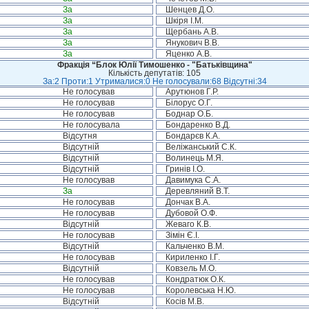
За
Шенцев Д.О.
За
Шкіря І.М.
За
Щербань А.В.
За
Янукович В.В.
За
Яценко А.В.
Фракція “Блок Юлії Тимошенко - "Батьківщина"
Кількість депутатів: 105
За:2 Проти:1 Утрималися:0 Не голосували:68 Відсутні:34
Не голосував
Арутюнов Г.Р.
Не голосував
Білорус О.Г.
Не голосував
Боднар О.Б.
Не голосувала
Бондаренко В.Д.
Відсутня
Бондарєв К.А.
Відсутній
Веліжанський С.К.
Відсутній
Волинець М.Я.
Відсутній
Гринів І.О.
Не голосував
Давимука С.А.
За
Деревляний В.Т.
Не голосував
Дончак В.А.
Не голосував
Дубовой О.Ф.
Відсутній
Жеваго К.В.
Не голосував
Зімін Є.І.
Відсутній
Кальченко В.М.
Не голосував
Кириленко І.Г.
Відсутній
Ковзель М.О.
Не голосував
Кондратюк О.К.
Не голосував
Королевська Н.Ю.
Відсутній
Косів М.В.