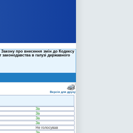
 Закону про внесення змін до Кодексу
 законодавства в галузі державного
Версія для друку
За
За
За
За
Не голосував
За