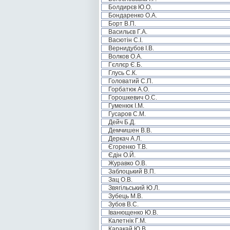
Болдирєв Ю.О.
Бондаренко О.А.
Борт В.П.
Васильєв Г.А.
Васютін С.І.
Вернидубов І.В.
Волков О.А.
Гєллєр Є.Б.
Глусь С.К.
Головатий С.П.
Горбатюк А.О.
Горошкевич О.С.
Гуменюк І.М.
Гусаров С.М.
Дейч Б.Д.
Демчишен В.В.
Деркач А.Л.
Єгоренко Т.В.
Єдін О.Й.
Журавко О.В.
Заблоцький В.П.
Зац О.В.
Звягільський Ю.Л.
Зубець М.В.
Зубов В.С.
Іванющенко Ю.В.
Калетнік Г.М.
Каракай Ю.В.