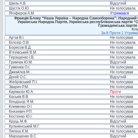
Шкіль А.В.
Відсутній
Шустік О.Ю.
Не голосувала
Ягоферов А.М.
Утримався
Фракція Блоку “Наша Україна – Народна Самооборона”: Народний Со
Українська Народна Партія, Українська республіканська партія “
Громадянська партія 
Кіл
За:8 Проти:1 Утримал
Ар’єв В.І.
Не голосував
Білозір О.В.
Не голосувала
Борисов В.Д.
Не голосував
В’язівський В.М.
Не голосував
Геращенко І.В.
Не голосувала
Гримчак Ю.М.
Відсутній
Гуменюк О.І.
Не голосував
Джемілєв М. .
Не голосував
Доній О.С.
Відсутній
Жебрівський П.І.
Не голосував
Зварич Р.М.
Не голосував
Кармазін Ю.А.
Проти
Каськів В.В.
Не голосував
Кендзьор Я.М.
Не голосував
Клименко О.І.
Не голосував
Князевич Р.П.
Не голосував
Костенко Ю.І.
Не голосував
Круць М.Ф.
Відсутній
Кульчинський М.Г.
Не голосував
Ляпіна К.М.
Не голосувала
Марущенко В.С.
Відсутній