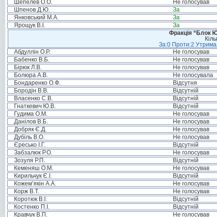
Шепелев О.О.
Не голосував
Шпенов Д.Ю.
За
Янковський М.А.
За
Ярощук В.І.
За
Фракція “Блок Ю
Кіль
За:0 Проти:2 Утримал
Абдуллін О.Р.
Не голосував
Бабенко В.Б.
Не голосував
Бірюк Л.В.
Не голосував
Болюра А.В.
Не голосувала
Бондаренко О.Ф.
Відсутня
Бородін В.В.
Відсутній
Власенко С.В.
Відсутній
Гнаткевич Ю.В.
Відсутній
Гудима О.М.
Не голосував
Данілов В.Б.
Не голосував
Добряк Є.Д.
Не голосував
Дубіль В.О.
Не голосував
Єресько І.Г.
Відсутній
Забзалюк Р.О.
Не голосував
Зозуля Р.П.
Відсутній
Кеменяш О.М.
Не голосував
Кирильчук Є.І.
Відсутній
Кожем’якін А.А.
Не голосував
Корж В.Т.
Не голосував
Коротюк В.І.
Відсутній
Костенко П.І.
Відсутній
Кравчук В.П.
Не голосував