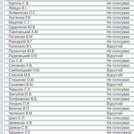
Курпіль С.В.
Не голосував
Левцун В.І.
Не голосував
Логвиненко О.С.
Не голосував
Лук’янчук Р.В.
Не голосував
Міщенко С.Г.
Не голосував
Одарченко Ю.В.
Не голосував
Павловський А.М.
Не голосував
Петренко В.М.
Не голосував
Пєрєдєрій В.Г.
Не голосував
Полохало В.І.
Відсутній
Прокопчук Ю.В.
Не голосував
Радковський О.В.
Відсутній
Сас С.В.
Не голосував
Сенченко А.В.
Не голосував
Скибінецький О.М.
Відсутній
Соколов М.В.
Відсутній
Стешенко О.М.
Не голосував
Сушкевич В.М.
Відсутній
Терьохін С.А.
Не голосував
Трегубов Ю.В.
Не голосував
Трофименко В.В.
Не голосував
Унгурян П.Я.
Відсутній
Філенко В.П.
Не голосував
Чепинога В.М.
Відсутній
Шаго Є.П.
Не голосував
Шевченко А.В.
Не голосував
Шевчук С.В.
Не голосував
Шишкіна З.Л.
Не голосувала