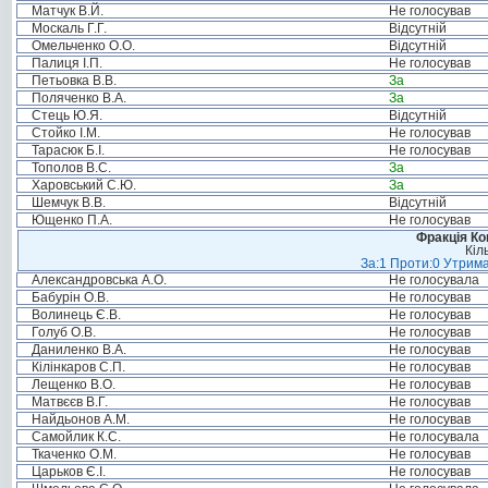
Матчук В.Й.
Не голосував
Москаль Г.Г.
Відсутній
Омельченко О.О.
Відсутній
Палиця І.П.
Не голосував
Петьовка В.В.
За
Поляченко В.А.
За
Стець Ю.Я.
Відсутній
Стойко І.М.
Не голосував
Тарасюк Б.І.
Не голосував
Тополов В.С.
За
Харовський С.Ю.
За
Шемчук В.В.
Відсутній
Ющенко П.А.
Не голосував
Фракція Ком
Кіл
За:1 Проти:0 Утрима
Александровська А.О.
Не голосувала
Бабурін О.В.
Не голосував
Волинець Є.В.
Не голосував
Голуб О.В.
Не голосував
Даниленко В.А.
Не голосував
Кілінкаров С.П.
Не голосував
Лещенко В.О.
Не голосував
Матвєєв В.Г.
Не голосував
Найдьонов А.М.
Не голосував
Самойлик К.С.
Не голосувала
Ткаченко О.М.
Не голосував
Царьков Є.І.
Не голосував