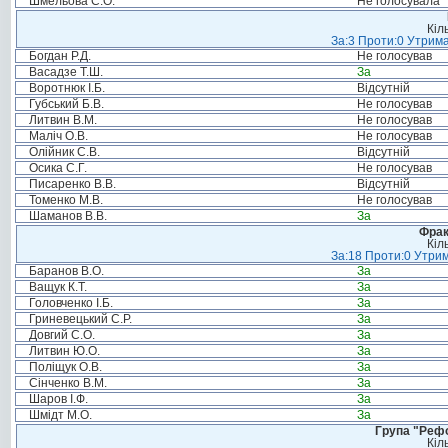
Шмельова С.О.
Не голосувала
Кіл
За:3 Проти:0 Утрима
Богдан Р.Д.
Не голосував
Васадзе Т.Ш.
За
Воротнюк І.Б.
Відсутній
Губський Б.В.
Не голосував
Литвин В.М.
Не голосував
Маліч О.В.
Не голосував
Олійник С.В.
Відсутній
Осика С.Г.
Не голосував
Писаренко В.В.
Відсутній
Томенко М.В.
Не голосував
Шаманов В.В.
За
Фрак
Кіл
За:18 Проти:0 Утрим
Баранов В.О.
За
Ващук К.Т.
За
Головченко І.Б.
За
Гриневецький С.Р.
За
Довгий С.О.
За
Литвин Ю.О.
За
Поліщук О.В.
За
Сінченко В.М.
За
Шаров І.Ф.
За
Шмідт М.О.
За
Група "Реф
Кіл