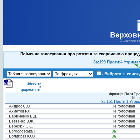
Верховн
Офіційний в
Поіменне голосування про розгляд за скороченою процед
1
За:199 Проти:4 Утрима
Рі
- Вибрати зі списк
Зберегти
в
форматі RTF
Фракція Партії р
Кіль
За:151 Проти:1 Утрим
Андрос С.О.
Не голосував
Ахметов Р.Л.
Не голосував
Барвіненко В.Д.
Не голосував
Бевзенко В.Ф.
Не голосував
Березкін С.С.
Не голосував
Богословська І.Г.
За
Болдирєв Ю.О.
За