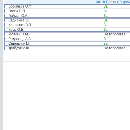
За:18 Проти:0 Утрим
Бобильов О.Ф.
За
Гасюк П.П.
За
Гейман О.А.
За
Задирко Г.О.
За
Каплієнко В.В.
За
Крук Ю.Б.
За
Мовчан П.М.
Не голосував
Радовець А.А.
За
Сідельник І.І.
За
Трайдук М.Ф.
Не голосував