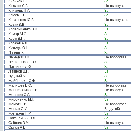
Киричок О.Е.
За
Ківалов С.В.
Не голосував
Климець П.А.
За
Клюєв С.П.
За
Ковальова Ю.В.
Не голосувала
Козак В.В.
За
Колесніченко В.В.
За
Комар М.С.
За
Корж В.П.
За
Коржев А.Л.
За
Кузьмук О.І.
За
Ландик В.І.
За
Лебедєв П.В.
Не голосував
Лєщинський О.О.
За
Литвинов Л.Ф.
За
Літвінов В.Г.
За
Луцький М.Г.
За
Майборода С.Ф.
За
Малишев В.С.
Не голосував
Маньковський Г.В.
Не голосував
Мельник С.А.
За
Мироненко М.І.
За
Момот С.В.
Не голосував
Мошак С.М.
Відсутній
Мхітарян Н.М.
За
Наконечний В.Л.
За
Олійник В.М.
Не голосував
Орлов А.В.
За