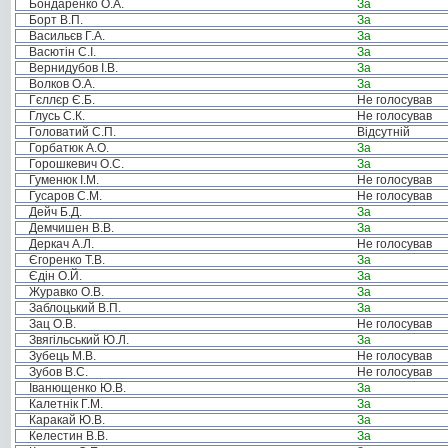
Бондаренко О.А.
За
Борт В.П.
За
Васильєв Г.А.
За
Васютін С.І.
За
Вернидубов І.В.
За
Волков О.А.
За
Гєллєр Є.Б.
Не голосував
Глусь С.К.
Не голосував
Головатий С.П.
Відсутній
Горбатюк А.О.
За
Горошкевич О.С.
За
Гуменюк І.М.
Не голосував
Гусаров С.М.
Не голосував
Дейч Б.Д.
За
Демчишен В.В.
За
Деркач А.Л.
Не голосував
Єгоренко Т.В.
За
Єдін О.Й.
За
Журавко О.В.
За
Заблоцький В.П.
За
Зац О.В.
Не голосував
Звягільський Ю.Л.
За
Зубець М.В.
Не голосував
Зубов В.С.
Не голосував
Іванющенко Ю.В.
За
Калетнік Г.М.
За
Каракай Ю.В.
За
Келестин В.В.
За