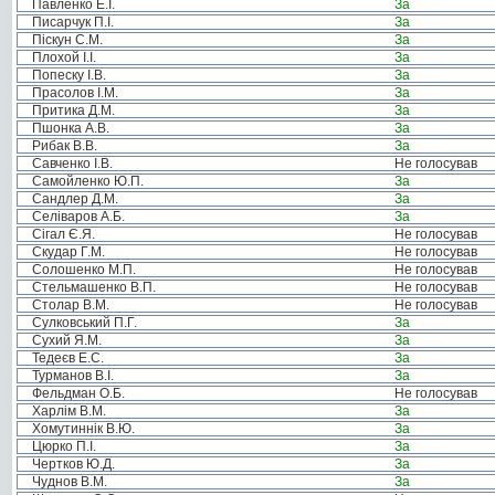
Павленко Е.І.
За
Писарчук П.І.
За
Піскун С.М.
За
Плохой І.І.
За
Попеску І.В.
За
Прасолов І.М.
За
Притика Д.М.
За
Пшонка А.В.
За
Рибак В.В.
За
Савченко І.В.
Не голосував
Самойленко Ю.П.
За
Сандлер Д.М.
За
Селіваров А.Б.
За
Сігал Є.Я.
Не голосував
Скудар Г.М.
Не голосував
Солошенко М.П.
Не голосував
Стельмашенко В.П.
Не голосував
Столар В.М.
Не голосував
Сулковський П.Г.
За
Сухий Я.М.
За
Тедеєв Е.С.
За
Турманов В.І.
За
Фельдман О.Б.
Не голосував
Харлім В.М.
За
Хомутиннік В.Ю.
За
Цюрко П.І.
За
Чертков Ю.Д.
За
Чуднов В.М.
За