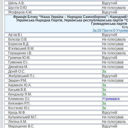
Шкіль А.В.
Відсутній
Шустік О.Ю.
Не голосувала
Ягоферов А.М.
Відсутній
Фракція Блоку “Наша Україна – Народна Самооборона”: Народний Со
Українська Народна Партія, Українська республіканська партія “
Громадянська партія 
Кіл
За:26 Проти:0 Утрима
Ар’єв В.І.
Відсутній
Білозір О.В.
Не голосувала
Борисов В.Д.
Не голосував
В’язівський В.М.
Не голосував
Геращенко І.В.
Не голосувала
Гримчак Ю.М.
Відсутній
Гуменюк О.І.
Не голосував
Джемілєв М. .
Не голосував
Доній О.С.
За
Жебрівський П.І.
Відсутній
Зварич Р.М.
Не голосував
Кармазін Ю.А.
За
Каськів В.В.
За
Кендзьор Я.М.
За
Клименко О.І.
Утримався
Князевич Р.П.
За
Костенко Ю.І.
За
Круць М.Ф.
Відсутній
Кульчинський М.Г.
Не голосував
Ляпіна К.М.
Не голосувала
Марущенко В.С.
Відсутній