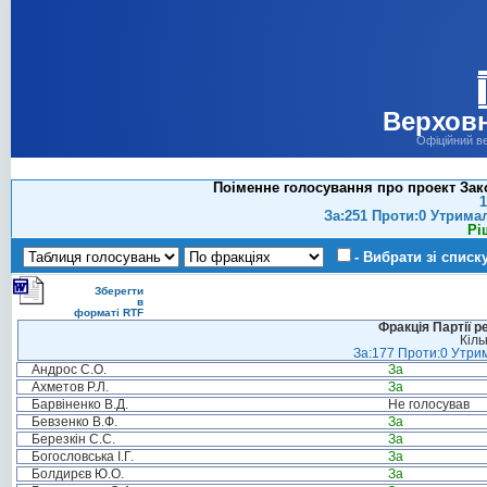
Верховн
Офіційний в
Поіменне голосування про проект Закон
1
За:251 Проти:0 Утрима
Рі
- Вибрати зі списк
Зберегти
в
форматі RTF
Фракція Партії р
Кіль
За:177 Проти:0 Утрим
Андрос С.О.
За
Ахметов Р.Л.
За
Барвіненко В.Д.
Не голосував
Бевзенко В.Ф.
За
Березкін С.С.
За
Богословська І.Г.
За
Болдирєв Ю.О.
За