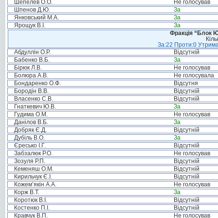
Шепелев О.О.
Не голосував
Шпенов Д.Ю.
За
Янковський М.А.
За
Ярощук В.І.
За
Фракція “Блок Ю
Кіль
За:22 Проти:0 Утрима
Абдуллін О.Р.
Відсутній
Бабенко В.Б.
За
Бірюк Л.В.
Не голосував
Болюра А.В.
Не голосувала
Бондаренко О.Ф.
Відсутня
Бородін В.В.
Відсутній
Власенко С.В.
Відсутній
Гнаткевич Ю.В.
За
Гудима О.М.
Не голосував
Данілов В.Б.
За
Добряк Є.Д.
Відсутній
Дубіль В.О.
За
Єресько І.Г.
Відсутній
Забзалюк Р.О.
Не голосував
Зозуля Р.П.
Відсутній
Кеменяш О.М.
Відсутній
Кирильчук Є.І.
Відсутній
Кожем’якін А.А.
Не голосував
Корж В.Т.
За
Коротюк В.І.
Відсутній
Костенко П.І.
Відсутній
Кравчук В.П.
Не голосував