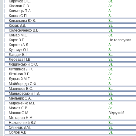
Киричок О.Е.
За
Ківалов С.В.
За
Климець П.А.
За
Клюєв С.П.
За
Ковальова Ю.В.
За
Козак В.В.
За
Колесніченко В.В.
За
Комар М.С.
За
Корж В.П.
Не голосував
Коржев А.Л.
За
Кузьмук О.І.
За
Ландик В.І.
За
Лебедєв П.В.
За
Лєщинський О.О.
За
Литвинов Л.Ф.
За
Літвінов В.Г.
За
Луцький М.Г.
За
Майборода С.Ф.
За
Малишев В.С.
За
Маньковський Г.В.
За
Мельник С.А.
За
Мироненко М.І.
За
Момот С.В.
За
Мошак С.М.
Відсутній
Мхітарян Н.М.
За
Наконечний В.Л.
За
Олійник В.М.
За
Орлов А.В.
За