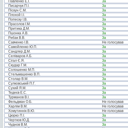
Павленко Е.І.
За
Писарчук П.І.
За
Піскун С.М.
За
Плохой І.І.
За
Попеску І.В.
За
Прасолов І.М.
За
Притика Д.М.
За
Пшонка А.В.
За
Рибак В.В.
За
Савченко І.В.
Не голосував
Самойленко Ю.П.
За
Сандлер Д.М.
За
Селіваров А.Б.
За
Сігал Є.Я.
За
Скудар Г.М.
За
Солошенко М.П.
За
Стельмашенко В.П.
За
Столар В.М.
За
Сулковський П.Г.
За
Сухий Я.М.
За
Тедеєв Е.С.
За
Турманов В.І.
За
Фельдман О.Б.
Не голосував
Харлім В.М.
Не голосував
Хомутиннік В.Ю.
Не голосував
Цюрко П.І.
За
Чертков Ю.Д.
За
Чуднов В.М.
За