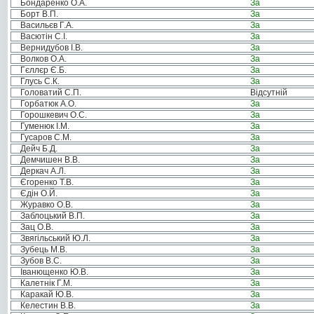
Бондаренко О.А.
За
Борт В.П.
За
Васильєв Г.А.
За
Васютін С.І.
За
Вернидубов І.В.
За
Волков О.А.
За
Гєллєр Є.Б.
За
Глусь С.К.
За
Головатий С.П.
Відсутній
Горбатюк А.О.
За
Горошкевич О.С.
За
Гуменюк І.М.
За
Гусаров С.М.
За
Дейч Б.Д.
За
Демчишен В.В.
За
Деркач А.Л.
За
Єгоренко Т.В.
За
Єдін О.Й.
За
Журавко О.В.
За
Заблоцький В.П.
За
Зац О.В.
За
Звягільський Ю.Л.
За
Зубець М.В.
За
Зубов В.С.
За
Іванющенко Ю.В.
За
Калетнік Г.М.
За
Каракай Ю.В.
За
Келестин В.В.
За