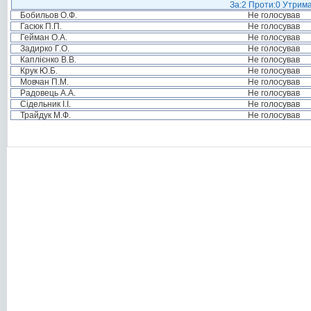
За:2 Проти:0 Утрима
Бобильов О.Ф.
Не голосував
Гасюк П.П.
Не голосував
Гейман О.А.
Не голосував
Задирко Г.О.
Не голосував
Каплієнко В.В.
Не голосував
Крук Ю.Б.
Не голосував
Мовчан П.М.
Не голосував
Радовець А.А.
Не голосував
Сідельник І.І.
Не голосував
Трайдук М.Ф.
Не голосував