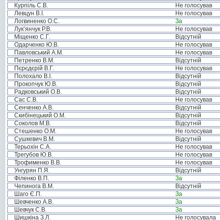
Курпіль С.В.
Не голосував
Левцун В.І.
Не голосував
Логвиненко О.С.
За
Лук’янчук Р.В.
Не голосував
Міщенко С.Г.
Відсутній
Одарченко Ю.В.
Не голосував
Павловський А.М.
Не голосував
Петренко В.М.
Відсутній
Пєрєдєрій В.Г.
Не голосував
Полохало В.І.
Відсутній
Прокопчук Ю.В.
Відсутній
Радковський О.В.
Відсутній
Сас С.В.
Не голосував
Сенченко А.В.
Відсутній
Скибінецький О.М.
Відсутній
Соколов М.В.
Відсутній
Стешенко О.М.
Не голосував
Сушкевич В.М.
Відсутній
Терьохін С.А.
Не голосував
Трегубов Ю.В.
Не голосував
Трофименко В.В.
Не голосував
Унгурян П.Я.
Відсутній
Філенко В.П.
За
Чепинога В.М.
Відсутній
Шаго Є.П.
За
Шевченко А.В.
За
Шевчук С.В.
За
Шишкіна З.Л.
Не голосувала