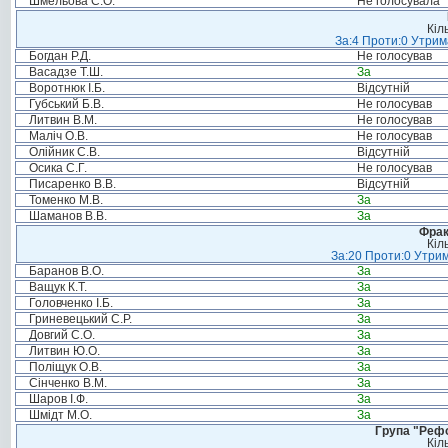
Шмельова С.О.
Не голосувала
Кіл
За:4 Проти:0 Утрим
Богдан Р.Д.
Не голосував
Васадзе Т.Ш.
За
Воротнюк І.Б.
Відсутній
Губський Б.В.
Не голосував
Литвин В.М.
Не голосував
Маліч О.В.
Не голосував
Олійник С.В.
Відсутній
Осика С.Г.
Не голосував
Писаренко В.В.
Відсутній
Томенко М.В.
За
Шаманов В.В.
За
Фрак
Кіл
За:20 Проти:0 Утрим
Баранов В.О.
За
Ващук К.Т.
За
Головченко І.Б.
За
Гриневецький С.Р.
За
Довгий С.О.
За
Литвин Ю.О.
За
Поліщук О.В.
За
Сінченко В.М.
За
Шаров І.Ф.
За
Шмідт М.О.
За
Група "Реф
Кіл