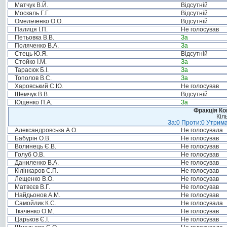
Матчук В.Й.
Відсутній
Москаль Г.Г.
Відсутній
Омельченко О.О.
Відсутній
Палиця І.П.
Не голосував
Петьовка В.В.
За
Поляченко В.А.
За
Стець Ю.Я.
Відсутній
Стойко І.М.
За
Тарасюк Б.І.
За
Тополов В.С.
За
Харовський С.Ю.
Не голосував
Шемчук В.В.
Відсутній
Ющенко П.А.
За
Фракція Ком
Кіл
За:0 Проти:0 Утрима
Александровська А.О.
Не голосувала
Бабурін О.В.
Не голосував
Волинець Є.В.
Не голосував
Голуб О.В.
Не голосував
Даниленко В.А.
Не голосував
Кілінкаров С.П.
Не голосував
Лещенко В.О.
Не голосував
Матвєєв В.Г.
Не голосував
Найдьонов А.М.
Не голосував
Самойлик К.С.
Не голосувала
Ткаченко О.М.
Не голосував
Царьков Є.І.
Не голосував