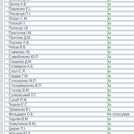
Орлов А.В.
За
Павленко Е.І.
За
Писарчук П.І.
За
Піскун С.М.
За
Плохой І.І.
За
Попеску І.В.
За
Прасолов І.М.
За
Притика Д.М.
За
Пшонка А.В.
За
Рибак В.В.
За
Савченко І.В.
За
Самойленко Ю.П.
За
Сандлер Д.М.
За
Селіваров А.Б.
За
Сігал Є.Я.
За
Скудар Г.М.
За
Солошенко М.П.
За
Стельмашенко В.П.
За
Столар В.М.
За
Сулковський П.Г.
За
Сухий Я.М.
За
Тедеєв Е.С.
За
Турманов В.І.
За
Фельдман О.Б.
Не голосував
Харлім В.М.
За
Хомутиннік В.Ю.
За
Цюрко П.І.
За
Чертков Ю.Д.
За