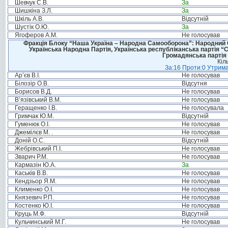
Шевчук С.В.
За
Шишкіна З.Л.
За
Шкіль А.В.
Відсутній
Шустік О.Ю.
За
Ягоферов А.М.
Не голосував
Фракція Блоку “Наша Україна – Народна Самооборона”: Народний Со
Українська Народна Партія, Українська республіканська партія “
Громадянська партія 
Кіл
За:16 Проти:0 Утрима
Ар’єв В.І.
Не голосував
Білозір О.В.
Відсутня
Борисов В.Д.
Не голосував
В’язівський В.М.
Не голосував
Геращенко І.В.
Не голосувала
Гримчак Ю.М.
Відсутній
Гуменюк О.І.
Не голосував
Джемілєв М. .
Не голосував
Доній О.С.
Відсутній
Жебрівський П.І.
Не голосував
Зварич Р.М.
Не голосував
Кармазін Ю.А.
За
Каськів В.В.
Не голосував
Кендзьор Я.М.
Не голосував
Клименко О.І.
Не голосував
Князевич Р.П.
Не голосував
Костенко Ю.І.
Не голосував
Круць М.Ф.
Відсутній
Кульчинський М.Г.
Не голосував