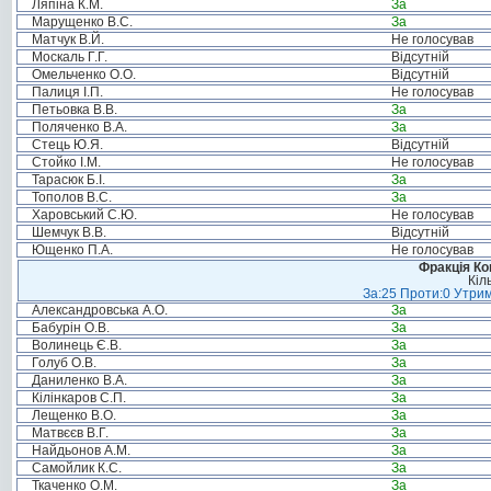
Ляпіна К.М.
За
Марущенко В.С.
За
Матчук В.Й.
Не голосував
Москаль Г.Г.
Відсутній
Омельченко О.О.
Відсутній
Палиця І.П.
Не голосував
Петьовка В.В.
За
Поляченко В.А.
За
Стець Ю.Я.
Відсутній
Стойко І.М.
Не голосував
Тарасюк Б.І.
За
Тополов В.С.
За
Харовський С.Ю.
Не голосував
Шемчук В.В.
Відсутній
Ющенко П.А.
Не голосував
Фракція Ком
Кіл
За:25 Проти:0 Утрим
Александровська А.О.
За
Бабурін О.В.
За
Волинець Є.В.
За
Голуб О.В.
За
Даниленко В.А.
За
Кілінкаров С.П.
За
Лещенко В.О.
За
Матвєєв В.Г.
За
Найдьонов А.М.
За
Самойлик К.С.
За
Ткаченко О.М.
За