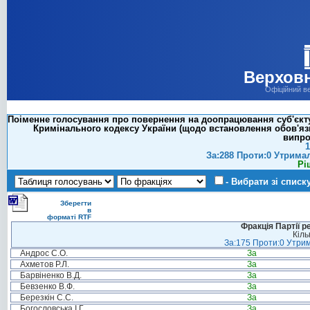
Верховн
Офіційний в
Поіменне голосування про повернення на доопрацювання суб'єкту 
Кримінального кодексу України (щодо встановлення обов'язк
випро
1
За:288 Проти:0 Утрима
Рі
- Вибрати зі списк
Зберегти
в
форматі RTF
Фракція Партії р
Кіль
За:175 Проти:0 Утрим
Андрос С.О.
За
Ахметов Р.Л.
За
Барвіненко В.Д.
За
Бевзенко В.Ф.
За
Березкін С.С.
За
Богословська І.Г.
За