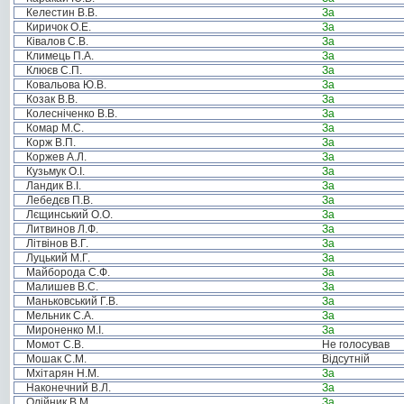
Келестин В.В.
За
Киричок О.Е.
За
Ківалов С.В.
За
Климець П.А.
За
Клюєв С.П.
За
Ковальова Ю.В.
За
Козак В.В.
За
Колесніченко В.В.
За
Комар М.С.
За
Корж В.П.
За
Коржев А.Л.
За
Кузьмук О.І.
За
Ландик В.І.
За
Лебедєв П.В.
За
Лєщинський О.О.
За
Литвинов Л.Ф.
За
Літвінов В.Г.
За
Луцький М.Г.
За
Майборода С.Ф.
За
Малишев В.С.
За
Маньковський Г.В.
За
Мельник С.А.
За
Мироненко М.І.
За
Момот С.В.
Не голосував
Мошак С.М.
Відсутній
Мхітарян Н.М.
За
Наконечний В.Л.
За
Олійник В.М.
За