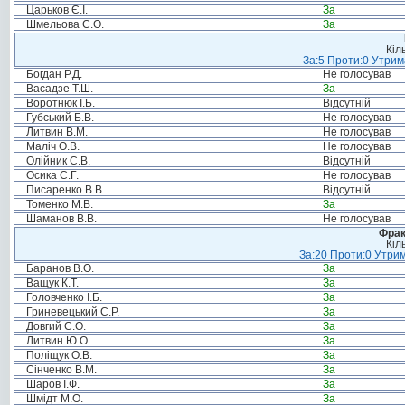
Царьков Є.І.
За
Шмельова С.О.
За
Кіл
За:5 Проти:0 Утрим
Богдан Р.Д.
Не голосував
Васадзе Т.Ш.
За
Воротнюк І.Б.
Відсутній
Губський Б.В.
Не голосував
Литвин В.М.
Не голосував
Маліч О.В.
Не голосував
Олійник С.В.
Відсутній
Осика С.Г.
Не голосував
Писаренко В.В.
Відсутній
Томенко М.В.
За
Шаманов В.В.
Не голосував
Фрак
Кіл
За:20 Проти:0 Утрим
Баранов В.О.
За
Ващук К.Т.
За
Головченко І.Б.
За
Гриневецький С.Р.
За
Довгий С.О.
За
Литвин Ю.О.
За
Поліщук О.В.
За
Сінченко В.М.
За
Шаров І.Ф.
За
Шмідт М.О.
За