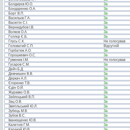
Болдирєв Ю.О.
За
Бондаренко О.А.
За
Борт В.П.
За
Васильєв Г.А.
За
Васютін С.І.
За
Вернидубов І.В.
За
Волков О.А.
За
Гєллєр Є.Б.
За
Глусь С.К.
Не голосував
Головатий С.П.
Відсутній
Горбатюк А.О.
За
Горошкевич О.С.
За
Гуменюк І.М.
Не голосував
Гусаров С.М.
За
Дейч Б.Д.
За
Демчишен В.В.
За
Деркач А.Л.
За
Єгоренко Т.В.
За
Єдін О.Й.
За
Журавко О.В.
За
Заблоцький В.П.
За
Зац О.В.
За
Звягільський Ю.Л.
За
Зубець М.В.
За
Зубов В.С.
За
Іванющенко Ю.В.
За
Калетнік Г.М.
За
Каракай Ю.В.
За