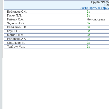
Група "Реф
Кіл
За:18 Проти:0 Утрим
Бобильов О.Ф.
За
Гасюк П.П.
За
Гейман О.А.
Не голосував
Задирко Г.О.
За
Каплієнко В.В.
За
Крук Ю.Б.
За
Мовчан П.М.
За
Радовець А.А.
За
Сідельник І.І.
За
Трайдук М.Ф.
За