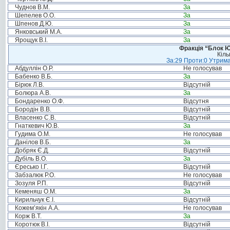
Чуднов В.М.
За
Шепелев О.О.
За
Шпенов Д.Ю.
За
Янковський М.А.
За
Ярощук В.І.
За
Фракція “Блок Ю
Кіль
За:29 Проти:0 Утрима
Абдуллін О.Р.
Не голосував
Бабенко В.Б.
За
Бірюк Л.В.
Відсутній
Болюра А.В.
За
Бондаренко О.Ф.
Відсутня
Бородін В.В.
Відсутній
Власенко С.В.
Відсутній
Гнаткевич Ю.В.
За
Гудима О.М.
Не голосував
Данілов В.Б.
За
Добряк Є.Д.
Відсутній
Дубіль В.О.
За
Єресько І.Г.
Відсутній
Забзалюк Р.О.
Не голосував
Зозуля Р.П.
Відсутній
Кеменяш О.М.
За
Кирильчук Є.І.
Відсутній
Кожем’якін А.А.
Не голосував
Корж В.Т.
За
Коротюк В.І.
Відсутній