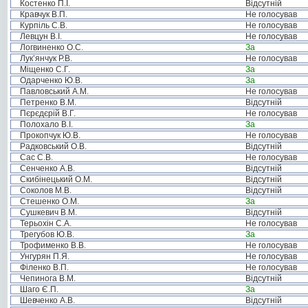
Костенко П.І.
Відсутній
Кравчук В.П.
Не голосував
Курпіль С.В.
Не голосував
Левцун В.І.
Не голосував
Логвиненко О.С.
За
Лук’янчук Р.В.
Не голосував
Міщенко С.Г.
За
Одарченко Ю.В.
За
Павловський А.М.
Не голосував
Петренко В.М.
Відсутній
Пєрєдєрій В.Г.
Не голосував
Полохало В.І.
За
Прокопчук Ю.В.
Не голосував
Радковський О.В.
Відсутній
Сас С.В.
Не голосував
Сенченко А.В.
Відсутній
Скибінецький О.М.
Відсутній
Соколов М.В.
Відсутній
Стешенко О.М.
За
Сушкевич В.М.
Відсутній
Терьохін С.А.
Не голосував
Трегубов Ю.В.
За
Трофименко В.В.
Не голосував
Унгурян П.Я.
Не голосував
Філенко В.П.
Не голосував
Чепинога В.М.
Відсутній
Шаго Є.П.
За
Шевченко А.В.
Відсутній