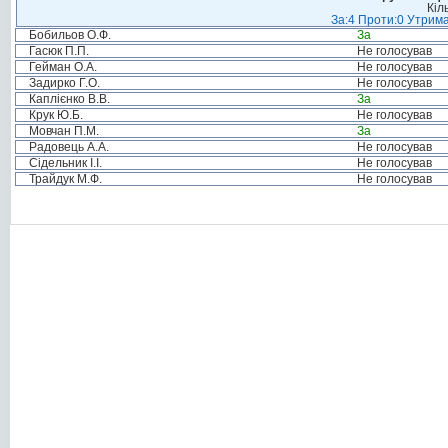
Кіл
За:4 Проти:0 Утрима
Бобильов О.Ф.
За
Гасюк П.П.
Не голосував
Гейман О.А.
Не голосував
Задирко Г.О.
Не голосував
Каплієнко В.В.
За
Крук Ю.Б.
Не голосував
Мовчан П.М.
За
Радовець А.А.
Не голосував
Сідельник І.І.
Не голосував
Трайдук М.Ф.
Не голосував