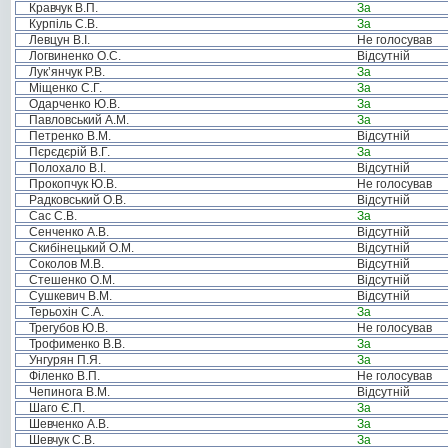
Кравчук В.П.
За
Курпіль С.В.
За
Левцун В.І.
Не голосував
Логвиненко О.С.
Відсутній
Лук’янчук Р.В.
За
Міщенко С.Г.
За
Одарченко Ю.В.
За
Павловський А.М.
За
Петренко В.М.
Відсутній
Пєрєдєрій В.Г.
За
Полохало В.І.
Відсутній
Прокопчук Ю.В.
Не голосував
Радковський О.В.
Відсутній
Сас С.В.
За
Сенченко А.В.
Відсутній
Скибінецький О.М.
Відсутній
Соколов М.В.
Відсутній
Стешенко О.М.
Відсутній
Сушкевич В.М.
Відсутній
Терьохін С.А.
За
Трегубов Ю.В.
Не голосував
Трофименко В.В.
За
Унгурян П.Я.
За
Філенко В.П.
Не голосував
Чепинога В.М.
Відсутній
Шаго Є.П.
За
Шевченко А.В.
За
Шевчук С.В.
За