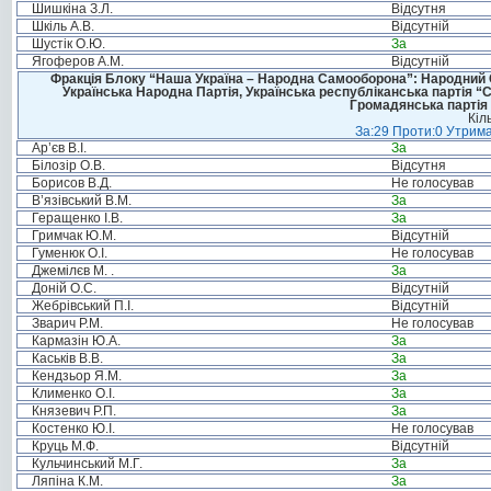
Шишкіна З.Л.
Відсутня
Шкіль А.В.
Відсутній
Шустік О.Ю.
За
Ягоферов А.М.
Відсутній
Фракція Блоку “Наша Україна – Народна Самооборона”: Народний Со
Українська Народна Партія, Українська республіканська партія “
Громадянська партія 
Кіл
За:29 Проти:0 Утрима
Ар’єв В.І.
За
Білозір О.В.
Відсутня
Борисов В.Д.
Не голосував
В’язівський В.М.
За
Геращенко І.В.
За
Гримчак Ю.М.
Відсутній
Гуменюк О.І.
Не голосував
Джемілєв М. .
За
Доній О.С.
Відсутній
Жебрівський П.І.
Відсутній
Зварич Р.М.
Не голосував
Кармазін Ю.А.
За
Каськів В.В.
За
Кендзьор Я.М.
За
Клименко О.І.
За
Князевич Р.П.
За
Костенко Ю.І.
Не голосував
Круць М.Ф.
Відсутній
Кульчинський М.Г.
За
Ляпіна К.М.
За