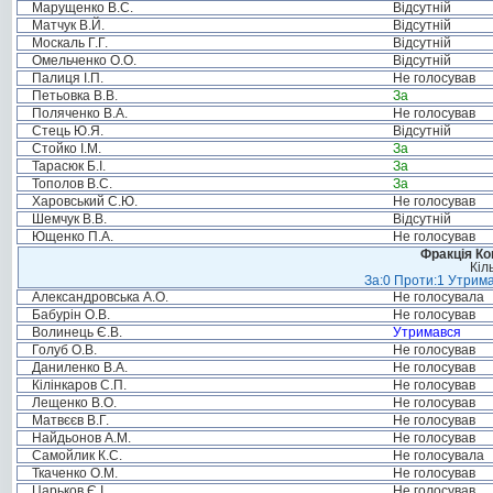
Марущенко В.С.
Відсутній
Матчук В.Й.
Відсутній
Москаль Г.Г.
Відсутній
Омельченко О.О.
Відсутній
Палиця І.П.
Не голосував
Петьовка В.В.
За
Поляченко В.А.
Не голосував
Стець Ю.Я.
Відсутній
Стойко І.М.
За
Тарасюк Б.І.
За
Тополов В.С.
За
Харовський С.Ю.
Не голосував
Шемчук В.В.
Відсутній
Ющенко П.А.
Не голосував
Фракція Ком
Кіл
За:0 Проти:1 Утрима
Александровська А.О.
Не голосувала
Бабурін О.В.
Не голосував
Волинець Є.В.
Утримався
Голуб О.В.
Не голосував
Даниленко В.А.
Не голосував
Кілінкаров С.П.
Не голосував
Лещенко В.О.
Не голосував
Матвєєв В.Г.
Не голосував
Найдьонов А.М.
Не голосував
Самойлик К.С.
Не голосувала
Ткаченко О.М.
Не голосував
Царьков Є.І.
Не голосував