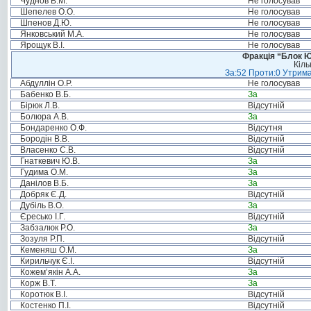
Чуднов В.М.
Не голосував
Шепелев О.О.
Не голосував
Шпенов Д.Ю.
Не голосував
Янковський М.А.
Не голосував
Ярощук В.І.
Не голосував
Фракція “Блок Ю
Кіль
За:52 Проти:0 Утрима
Абдуллін О.Р.
Не голосував
Бабенко В.Б.
За
Бірюк Л.В.
Відсутній
Болюра А.В.
За
Бондаренко О.Ф.
Відсутня
Бородін В.В.
Відсутній
Власенко С.В.
Відсутній
Гнаткевич Ю.В.
За
Гудима О.М.
За
Данілов В.Б.
За
Добряк Є.Д.
Відсутній
Дубіль В.О.
За
Єресько І.Г.
Відсутній
Забзалюк Р.О.
За
Зозуля Р.П.
Відсутній
Кеменяш О.М.
За
Кирильчук Є.І.
Відсутній
Кожем’якін А.А.
За
Корж В.Т.
За
Коротюк В.І.
Відсутній
Костенко П.І.
Відсутній