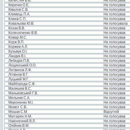
Келестин В.В.
Не голосував
Киричок О.Е.
Не голосував
Ківалов С.В.
Не голосував
Климець П.А.
Не голосував
Клюєв С.П.
Не голосував
Ковальова Ю.В.
Не голосувала
Козак В.В.
Не голосував
Колесніченко В.В.
Не голосував
Комар М.С.
Не голосував
Корж В.П.
Не голосував
Коржев А.Л.
Не голосував
Кузьмук О.І.
Не голосував
Ландик В.І.
Не голосував
Лебедєв П.В.
Не голосував
Лєщинський О.О.
Не голосував
Литвинов Л.Ф.
Не голосував
Літвінов В.Г.
Не голосував
Луцький М.Г.
Не голосував
Майборода С.Ф.
Не голосував
Малишев В.С.
Не голосував
Маньковський Г.В.
Не голосував
Мельник С.А.
Не голосував
Мироненко М.І.
Не голосував
Момот С.В.
Не голосував
Мошак С.М.
Відсутній
Мхітарян Н.М.
Не голосував
Наконечний В.Л.
Не голосував
Олійник В.М.
Не голосував