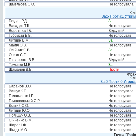
Шмельова С.О.
Не голосувала
Кіл
За:5 Проти:1 Утрим
Богдан Р.Д.
За
Васадзе Т.Ш.
Не голосував
Воротнюк І.Б.
Відсутній
Губський Б.В.
Не голосував
Литвин В.М.
За
Маліч О.В.
Не голосував
Олійник С.В.
За
Осика С.Г.
Не голосував
Писаренко В.В.
Відсутній
Томенко М.В.
За
Шаманов В.В.
Проти
Фрак
Кіл
За:0 Проти:0 Утрима
Баранов В.О.
Не голосував
Ващук К.Т.
Не голосувала
Головченко І.Б.
Не голосував
Гриневецький С.Р.
Не голосував
Довгий С.О.
Не голосував
Литвин Ю.О.
Не голосував
Поліщук О.В.
Не голосував
Сінченко В.М.
Не голосував
Шаров І.Ф.
Не голосував
Шмідт М.О.
Не голосував
Група "Реф