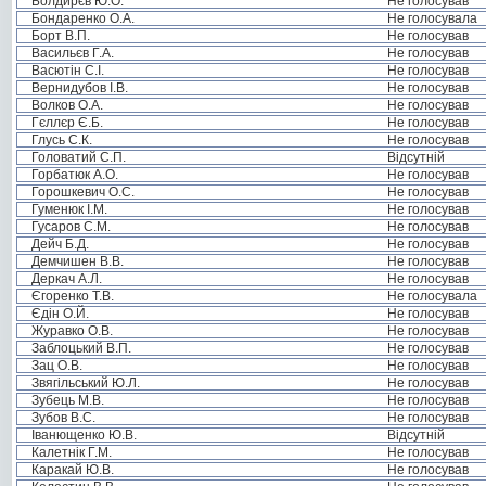
Болдирєв Ю.О.
Не голосував
Бондаренко О.А.
Не голосувала
Борт В.П.
Не голосував
Васильєв Г.А.
Не голосував
Васютін С.І.
Не голосував
Вернидубов І.В.
Не голосував
Волков О.А.
Не голосував
Гєллєр Є.Б.
Не голосував
Глусь С.К.
Не голосував
Головатий С.П.
Відсутній
Горбатюк А.О.
Не голосував
Горошкевич О.С.
Не голосував
Гуменюк І.М.
Не голосував
Гусаров С.М.
Не голосував
Дейч Б.Д.
Не голосував
Демчишен В.В.
Не голосував
Деркач А.Л.
Не голосував
Єгоренко Т.В.
Не голосувала
Єдін О.Й.
Не голосував
Журавко О.В.
Не голосував
Заблоцький В.П.
Не голосував
Зац О.В.
Не голосував
Звягільський Ю.Л.
Не голосував
Зубець М.В.
Не голосував
Зубов В.С.
Не голосував
Іванющенко Ю.В.
Відсутній
Калетнік Г.М.
Не голосував
Каракай Ю.В.
Не голосував