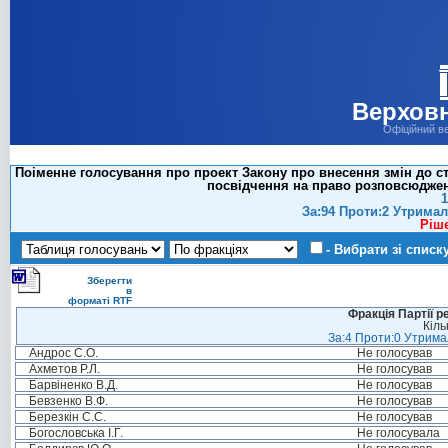
Верховн
Офіційний в
Поіменне голосування про проект Закону про внесення змін до с
посвідчення на право розповсюдженн
1
За:94 Проти:2 Утримал
Ріш
- Вибрати зі списк
Зберегти
в
форматі RTF
Фракція Партії р
Кіль
За:4 Проти:0 Утримал
Андрос С.О.
Не голосував
Ахметов Р.Л.
Не голосував
Барвіненко В.Д.
Не голосував
Бевзенко В.Ф.
Не голосував
Березкін С.С.
Не голосував
Богословська І.Г.
Не голосувала