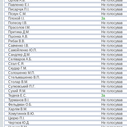
Орлов А.В.
Не голосував
Павленко Е.І.
Не голосував
Писарчук П.І.
Не голосував
Піскун С.М.
Не голосував
Плохой І.І.
За
Попеску І.В.
Не голосував
Прасолов І.М.
Не голосував
Притика Д.М.
Не голосував
Пшонка А.В.
Не голосував
Рибак В.В.
Не голосував
Савченко І.В.
Не голосував
Самойленко Ю.П.
Не голосував
Сандлер Д.М.
Не голосував
Селіваров А.Б.
Не голосував
Сігал Є.Я.
Не голосував
Скудар Г.М.
Не голосував
Солошенко М.П.
Не голосував
Стельмашенко В.П.
Не голосував
Столар В.М.
Не голосував
Сулковський П.Г.
Не голосував
Сухий Я.М.
Не голосував
Тедеєв Е.С.
За
Турманов В.І.
Не голосував
Фельдман О.Б.
Не голосував
Харлім В.М.
Не голосував
Хомутиннік В.Ю.
Не голосував
Цюрко П.І.
Не голосував
Чертков Ю.Д.
Не голосував