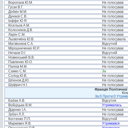
Воропаєв Ю.М.
Не голосував
Гусак В.Г.
Не голосував
Добкін М.М.
Не голосував
Дунаєв С.В.
Не голосував
Іоффе Ю.Я.
Не голосував
Кісельов А.М.
Не голосував
Колєсніков Д.В.
Не голосував
Ларін С.М.
Не голосував
Льовочкіна Ю.В.
Не голосувала
Матвієнков С.А.
Відсутній
Мірошниченко Ю.Р.
Не голосував
Нечаєв О.І.
Відсутній
Новинський В.В.
Не голосував
Павленко Ю.О.
Не голосував
Папієв М.М.
Не голосував
Сажко С.М.
За
Солод Ю.В.
Не голосував
Шпенов Д.Ю.
Не голосував
Шуфрич Н.І.
Не голосував
Фракція Політичної
Кіл
За:0 Проти:0 Утрима
Бабак А.В.
Відсутня
Войціцька В.М.
Утрималась
Діденко І.А.
Не голосував
Зубач Л.Л.
Не голосував
Костенко П.П.
Відсутній
Маркевич Я.В.
Утримався