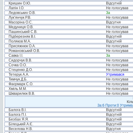
Кришин О.Ю.
Відсутній
Лапін І.О.
Не голосував
Ледовських О.В.
За
Лук’янчук Р.В.
Не голосував
Масоріна О.С.
Відсутня
Медуниця О.В.
Не голосував
Пашинський С.В.
Не голосував
Підберезняк В.І.
Відсутній
Поляков М.А.
Відсутній
Присяжнюк О.А.
Не голосував
Романовський О.В.
Не голосував
Савка І.І.
За
Сидорчук В.В.
Не голосував
Сочка О.О.
Не голосував
Стеценко Д.О.
Не голосував
Тетерук А.А.
Утримався
Тимчук Д.Б.
Не голосував
Фаєрмарк С.О.
Не голосував
Хміль М.М.
Не голосував
Шкварилюк В.В.
Не голосував
Кіл
За:6 Проти:0 Утримал
Балога В.І.
Відсутній
Балога П.І.
Відсутній
Безбах Я.Я.
Відсутній
Білецький А.Є.
Відсутній
Веселова Н.В.
Відсутня