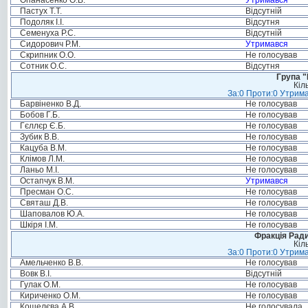
Опанасенко О.В.
Утримався
Пастух Т.Т.
Відсутній
Подоляк І.І.
Відсутня
Семенуха Р.С.
Відсутній
Сидорович Р.М.
Утримався
Скрипник О.О.
Не голосував
Сотник О.С.
Відсутня
Група "
Кіл
За:0 Проти:0 Утрима
Барвіненко В.Д.
Не голосував
Бобов Г.Б.
Не голосував
Гєллєр Є.Б.
Не голосував
Зубик В.В.
Не голосував
Кацуба В.М.
Не голосував
Клімов Л.М.
Не голосував
Ланьо М.І.
Не голосував
Остапчук В.М.
Утримався
Пресман О.С.
Не голосував
Святаш Д.В.
Не голосував
Шаповалов Ю.А.
Не голосував
Шкіря І.М.
Не голосував
Фракція Ради
Кіл
За:0 Проти:0 Утрима
Амельченко В.В.
Не голосував
Вовк В.І.
Відсутній
Гулак О.М.
Не голосував
Кириченко О.М.
Не голосував
Кошелєва А.В.
Не голосувала