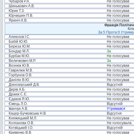
Чубаров Р.А.
Не голосував
Шинькович А.В.
Не голосував
Юрик Т.З.
Не голосував
Юрчишин П.В.
Не голосував
Яриніч К.В.
Не голосував
Фракція Політи
Кіл
За:5 Проти:0 Утримал
Алексєєв І.С.
Не голосував
Бабій Ю.Ю.
Не голосував
Береза Ю.М.
Не голосував
Бондар М.Л.
За
Бурбак М.Ю.
Не голосував
Величкович М.Р.
За
Вознюк Ю.В.
Не голосував
Гаврилюк М.В.
Не голосував
Горбунов О.В.
Не голосував
Данілін В.Ю.
Не голосував
Дзензерський Д.В.
Відсутній
Дирів А.Б.
Не голосував
Драюк С.Є.
Не голосував
Єдаков Я.Ю.
Не голосував
Ємець Л.О.
Відсутній
Іванчук А.В.
Утримався
Кацер-Бучковська Н.В.
Відсутня
Княжицький М.Л.
Не голосував
Колганова О.В.
Не голосувала
Котвіцький І.О.
Відсутній
Кривенко В.В.
Не голосував