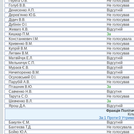
Герега О.В.
Не голосував
Голуб В.В.
Не голосував
Денисенко А.П.
Відсутній
Дерев’янко Ю.Б.
Не голосував
Дідич В.В.
Не голосував
Дубінін О.І.
Не голосував
Жеваго К.В.
Відсутній
Кишкар П.М.
За
Констанкевич І.М.
Не голосувала
Кривенко В.М.
Не голосував
Купрій В.М.
Не голосував
Литвин В.М.
Не голосував
Матвійчук Е.Л.
Відсутній
Мельничук С.П.
Відсутній
Мураєв Є.В.
Відсутній
Ничипоренко В.М.
Відсутній
Осуховський О.І.
Не голосував
Парубій А.В.
Не голосував
Пташник В.Ю.
За
Савченко Н.В.
Відсутня
Тарута С.О.
Не голосував
Шевченко В.Л.
За
Ярош Д.А.
Відсутній
Фракція Політич
Кіл
За:1 Проти:0 Утрима
Бакулін Є.М.
Відсутній
Бахтеєва Т.Д.
Не голосувала
Бойко Ю.А.
Не голосував