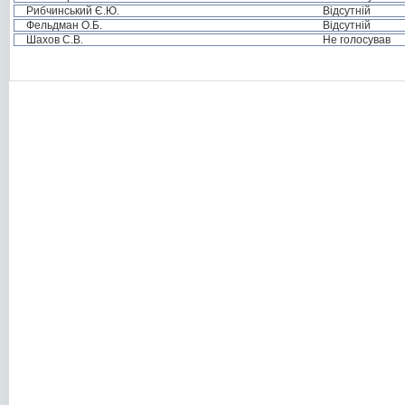
Рибчинський Є.Ю.
Відсутній
Фельдман О.Б.
Відсутній
Шахов С.В.
Не голосував