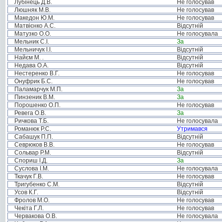
Лубінець Д.В.
Не голосував
Люшняк М.В.
Не голосував
Македон Ю.М.
Не голосував
Матвієнко А.С.
Відсутній
Матузко О.О.
Не голосувала
Мельник С.І.
За
Мельничук І.І.
Відсутній
Найєм М. .
Відсутній
Недава О.А.
Відсутній
Нестеренко В.Г.
Не голосував
Онуфрик Б.С.
Не голосував
Паламарчук М.П.
За
Пинзеник В.М.
За
Порошенко О.П.
Не голосував
Ревега О.В.
За
Ричкова Т.Б.
Не голосувала
Романюк Р.С.
Утримався
Сабашук П.П.
Відсутній
Севрюков В.В.
Не голосував
Сольвар Р.М.
Відсутній
Спориш І.Д.
За
Суслова І.М.
Не голосувала
Ткачук Г.В.
Не голосував
Тригубенко С.М.
Відсутній
Усов К.Г.
Відсутній
Фролов М.О.
Не голосував
Чекіта Г.Л.
Не голосував
Червакова О.В.
Не голосувала