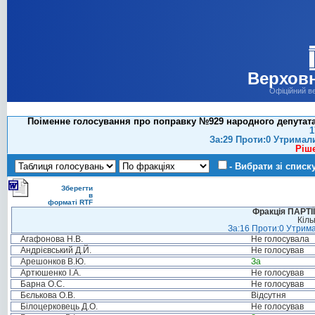
Верховн
Офіційний в
Поіменне голосування про поправку №929 народного депутата 
1
За:29 Проти:0 Утримал
Ріш
- Вибрати зі списк
Зберегти
в
форматі RTF
Фракція ПАРТ
Кіль
За:16 Проти:0 Утрима
Агафонова Н.В.
Не голосувала
Андрієвський Д.Й.
Не голосував
Арешонков В.Ю.
За
Артюшенко І.А.
Не голосував
Барна О.С.
Не голосував
Бєлькова О.В.
Відсутня
Білоцерковець Д.О.
Не голосував