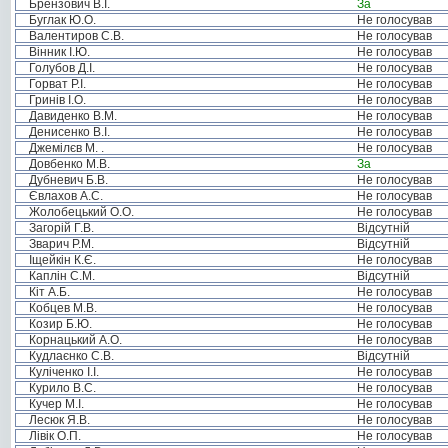
Брензович В.І.
За
Буглак Ю.О.
Не голосував
Валентиров С.В.
Не голосував
Вінник І.Ю.
Не голосував
Голубов Д.І.
Не голосував
Горват Р.І.
Не голосував
Гринів І.О.
Не голосував
Давиденко В.М.
Не голосував
Денисенко В.І.
Не голосував
Джемілєв М. .
Не голосував
Довбенко М.В.
За
Дубневич Б.В.
Не голосував
Євлахов А.С.
Не голосував
Жолобецький О.О.
Не голосував
Загорій Г.В.
Відсутній
Зварич Р.М.
Відсутній
Іщейкін К.Є.
Не голосував
Каплін С.М.
Відсутній
Кіт А.Б.
Не голосував
Кобцев М.В.
Не голосував
Козир Б.Ю.
Не голосував
Корнацький А.О.
Не голосував
Кудлаєнко С.В.
Відсутній
Куліченко І.І.
Не голосував
Курило В.С.
Не голосував
Кучер М.І.
Не голосував
Лесюк Я.В.
Не голосував
Лівік О.П.
Не голосував