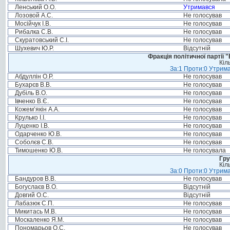
Ленський О.О.
Утримався
Лозовой А.С.
Не голосував
Мосійчук І.В.
Не голосував
Рибалка С.В.
Не голосував
Скуратовський С.І.
Не голосував
Шухевич Ю.Р.
Відсутній
Фракція політичної партії
Кіл
За:1 Проти:0 Утрима
Абдуллін О.Р.
Не голосував
Бухарєв В.В.
Не голосував
Дубіль В.О.
Не голосував
Івченко В.Є.
Не голосував
Кожем’якін А.А.
Не голосував
Крулько І.І.
Не голосував
Луценко І.В.
Не голосував
Одарченко Ю.В.
Не голосував
Соболєв С.В.
Не голосував
Тимошенко Ю.В.
Не голосувала
Гру
Кіл
За:0 Проти:0 Утрима
Бандуров В.В.
Не голосував
Богуслаєв В.О.
Відсутній
Довгий О.С.
Відсутній
Лабазюк С.П.
Не голосував
Микитась М.В.
Не голосував
Москаленко Я.М.
Не голосував
Пономарьов О.С.
Не голосував