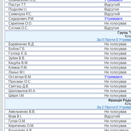
Опанасенко О.В.
Утримався
Пастух Т.Т.
Відсутній
Подоляк І.І.
Відсутня
Семенуха Р.С.
Відсутній
Сидорович Р.М.
Утримався
Скрипник О.О.
Не голосував
Сотник О.С.
Відсутня
Група "
Кіл
За:0 Проти:0 Утрима
Барвіненко В.Д.
Не голосував
Бобов Г.Б.
Не голосував
Гєллєр Є.Б.
Не голосував
Зубик В.В.
Не голосував
Кацуба В.М.
Не голосував
Клімов Л.М.
Не голосував
Ланьо М.І.
Не голосував
Остапчук В.М.
Утримався
Пресман О.С.
Не голосував
Святаш Д.В.
Не голосував
Шаповалов Ю.А.
Не голосував
Шкіря І.М.
Не голосував
Фракція Ради
Кіл
За:2 Проти:0 Утрима
Амельченко В.В.
Не голосував
Вовк В.І.
Відсутній
Гулак О.М.
Не голосував
Кириченко О.М.
Не голосував
Кошелєва А.В.
Не голосувала