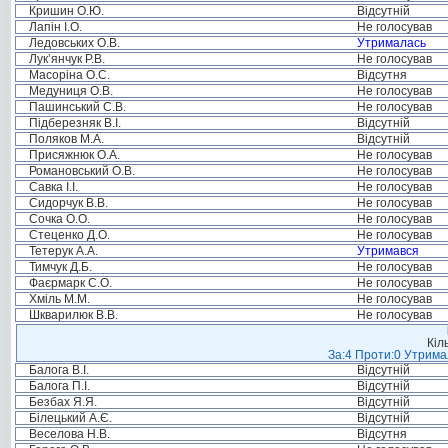
Кришин О.Ю.
Відсутній
Лапін І.О.
Не голосував
Ледовських О.В.
Утрималась
Лук’янчук Р.В.
Не голосував
Масоріна О.С.
Відсутня
Медуниця О.В.
Не голосував
Пашинський С.В.
Не голосував
Підберезняк В.І.
Відсутній
Поляков М.А.
Відсутній
Присяжнюк О.А.
Не голосував
Романовський О.В.
Не голосував
Савка І.І.
Не голосував
Сидорчук В.В.
Не голосував
Сочка О.О.
Не голосував
Стеценко Д.О.
Не голосував
Тетерук А.А.
Утримався
Тимчук Д.Б.
Не голосував
Фаєрмарк С.О.
Не голосував
Хміль М.М.
Не голосував
Шкварилюк В.В.
Не голосував
Кіл
За:4 Проти:0 Утримал
Балога В.І.
Відсутній
Балога П.І.
Відсутній
Безбах Я.Я.
Відсутній
Білецький А.Є.
Відсутній
Веселова Н.В.
Відсутня