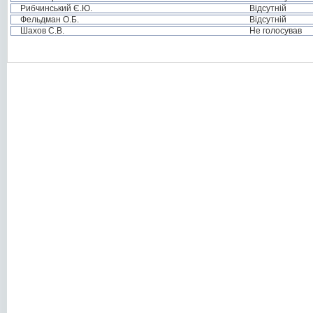
Рибчинський Є.Ю.
Відсутній
Фельдман О.Б.
Відсутній
Шахов С.В.
Не голосував