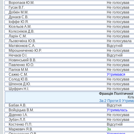
Воропаєв Ю.М.
Не голосував
Гусак В.Г.
Не голосував
Добкін М.М.
Не голосував
Дунаєв С.В.
Не голосував
Іоффе Ю.Я.
Не голосував
Кісельов А.М.
Не голосував
Колєсніков Д.В.
Не голосував
Ларін С.М.
Не голосував
Льовочкіна Ю.В.
Не голосувала
Матвієнков С.А.
Відсутній
Мірошниченко Ю.Р.
Не голосував
Нечаєв О.І.
Відсутній
Новинський В.В.
Не голосував
Павленко Ю.О.
Не голосував
Папієв М.М.
Не голосував
Сажко С.М.
Утримався
Солод Ю.В.
Не голосував
Шпенов Д.Ю.
Не голосував
Шуфрич Н.І.
Не голосував
Фракція Політичної
Кіл
За:2 Проти:0 Утрима
Бабак А.В.
Відсутня
Войціцька В.М.
Утрималась
Діденко І.А.
Не голосував
Зубач Л.Л.
Не голосував
Костенко П.П.
Відсутній
Маркевич Я.В.
За