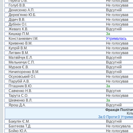
Герега О.В.
Не голосував
Голуб В.В.
Не голосував
Денисенко А.П.
Відсутній
Дерев’янко Ю.Б.
Не голосував
Дідич В.В.
Не голосував
Дубінін О.І.
Не голосував
Жеваго К.В.
Відсутній
Кишкар П.М.
За
Констанкевич І.М.
Утрималась
Кривенко В.М.
Не голосував
Купрій В.М.
Не голосував
Литвин В.М.
Не голосував
Матвійчук Е.Л.
Відсутній
Мельничук С.П.
Відсутній
Мураєв Є.В.
Відсутній
Ничипоренко В.М.
Відсутній
Осуховський О.І.
Не голосував
Парубій А.В.
Не голосував
Пташник В.Ю.
За
Савченко Н.В.
Відсутня
Тарута С.О.
Не голосував
Шевченко В.Л.
За
Ярош Д.А.
Відсутній
Фракція Політич
Кіл
За:0 Проти:0 Утрима
Бакулін Є.М.
Відсутній
Бахтеєва Т.Д.
Не голосувала
Бойко Ю.А.
Не голосував