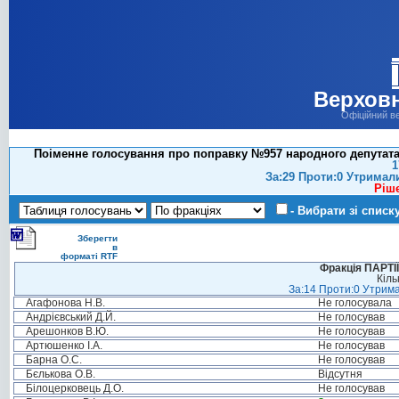
Верховн
Офіційний в
Поіменне голосування про поправку №957 народного депутата 
1
За:29 Проти:0 Утримал
Ріш
- Вибрати зі списк
Зберегти
в
форматі RTF
Фракція ПАРТ
Кіль
За:14 Проти:0 Утрима
Агафонова Н.В.
Не голосувала
Андрієвський Д.Й.
Не голосував
Арешонков В.Ю.
Не голосував
Артюшенко І.А.
Не голосував
Барна О.С.
Не голосував
Бєлькова О.В.
Відсутня
Білоцерковець Д.О.
Не голосував