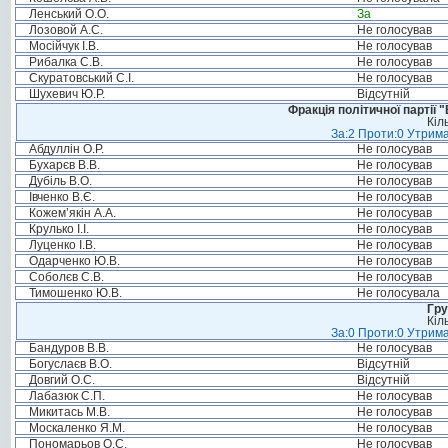
Ленський О.О.
За
Лозовой А.С.
Не голосував
Мосійчук І.В.
Не голосував
Рибалка С.В.
Не голосував
Скуратовський С.І.
Не голосував
Шухевич Ю.Р.
Відсутній
Фракція політичної партії
Кіл
За:2 Проти:0 Утрима
Абдуллін О.Р.
Не голосував
Бухарєв В.В.
Не голосував
Дубіль В.О.
Не голосував
Івченко В.Є.
Не голосував
Кожем’якін А.А.
Не голосував
Крулько І.І.
Не голосував
Луценко І.В.
Не голосував
Одарченко Ю.В.
Не голосував
Соболєв С.В.
Не голосував
Тимошенко Ю.В.
Не голосувала
Гру
Кіл
За:0 Проти:0 Утрима
Бандуров В.В.
Не голосував
Богуслаєв В.О.
Відсутній
Довгий О.С.
Відсутній
Лабазюк С.П.
Не голосував
Микитась М.В.
Не голосував
Москаленко Я.М.
Не голосував
Пономарьов О.С.
Не голосував