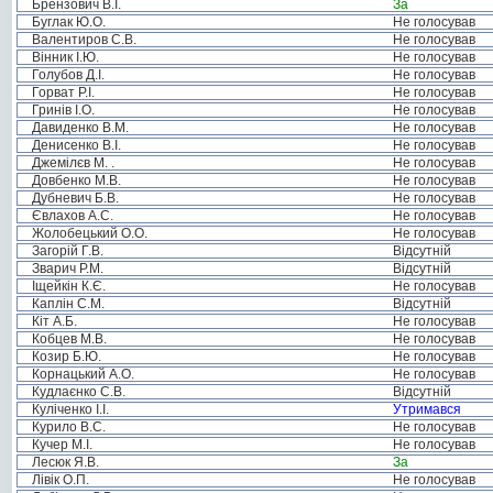
Брензович В.І.
За
Буглак Ю.О.
Не голосував
Валентиров С.В.
Не голосував
Вінник І.Ю.
Не голосував
Голубов Д.І.
Не голосував
Горват Р.І.
Не голосував
Гринів І.О.
Не голосував
Давиденко В.М.
Не голосував
Денисенко В.І.
Не голосував
Джемілєв М. .
Не голосував
Довбенко М.В.
Не голосував
Дубневич Б.В.
Не голосував
Євлахов А.С.
Не голосував
Жолобецький О.О.
Не голосував
Загорій Г.В.
Відсутній
Зварич Р.М.
Відсутній
Іщейкін К.Є.
Не голосував
Каплін С.М.
Відсутній
Кіт А.Б.
Не голосував
Кобцев М.В.
Не голосував
Козир Б.Ю.
Не голосував
Корнацький А.О.
Не голосував
Кудлаєнко С.В.
Відсутній
Куліченко І.І.
Утримався
Курило В.С.
Не голосував
Кучер М.І.
Не голосував
Лесюк Я.В.
За
Лівік О.П.
Не голосував