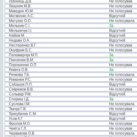
Лубінець Д.В.
Не голосував
Люшняк М.В.
Не голосував
Македон Ю.М.
Не голосував
Матвієнко А.С.
Відсутній
Матузко О.О.
Не голосувала
Мельник С.І.
За
Мельничук І.І.
Відсутній
Найєм М. .
Відсутній
Недава О.А.
Відсутній
Нестеренко В.Г.
Не голосував
Онуфрик Б.С.
Не голосував
Паламарчук М.П.
За
Пинзеник В.М.
За
Порошенко О.П.
Не голосував
Ревега О.В.
За
Ричкова Т.Б.
Не голосувала
Романюк Р.С.
Не голосував
Сабашук П.П.
Відсутній
Севрюков В.В.
Не голосував
Сольвар Р.М.
Відсутній
Спориш І.Д.
За
Суслова І.М.
Не голосувала
Ткачук Г.В.
Не голосував
Тригубенко С.М.
Відсутній
Усов К.Г.
Відсутній
Фролов М.О.
Не голосував
Чекіта Г.Л.
Не голосував
Червакова О.В.
Не голосувала