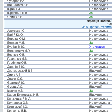
Чубаров Р.А.
Не голосував
Шинькович А.В.
Не голосував
Юрик Т.З.
Не голосував
Юрчишин П.В.
За
Яриніч К.В.
За
Фракція Політи
Кіл
За:5 Проти:0 Утримал
Алексєєв І.С.
Не голосував
Бабій Ю.Ю.
Не голосував
Береза Ю.М.
Не голосував
Бондар М.Л.
За
Бурбак М.Ю.
Утримався
Величкович М.Р.
За
Вознюк Ю.В.
Не голосував
Гаврилюк М.В.
Не голосував
Горбунов О.В.
Не голосував
Данілін В.Ю.
Не голосував
Дзензерський Д.В.
Відсутній
Дирів А.Б.
Не голосував
Драюк С.Є.
Не голосував
Єдаков Я.Ю.
Не голосував
Ємець Л.О.
Відсутній
Іванчук А.В.
За
Кацер-Бучковська Н.В.
Відсутня
Княжицький М.Л.
Не голосував
Колганова О.В.
Не голосувала
Котвіцький І.О.
Відсутній
Кривенко В.В.
Не голосував