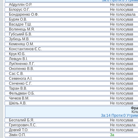
За:0 Проти:0 Утрима
Абдуллін О.Р.
Не голосував
Білорус О.Г.
Не голосував
Бондаренко О.Ф.
Не голосувала
Буряк О.В.
Не голосував
Васадзе Т.Ш.
Не голосував
Волинець М.Я.
Не голосував
Губський Б.В.
Не голосував
Зубець М.В.
Не голосував
Кеменяш О.М.
Не голосував
Константинов Є.С.
Не голосував
Крук Ю.Б.
Не голосував
Левцун В.І.
Не голосував
Лук'яненко Л.Г.
Не голосував
Онопенко В.В.
Не голосував
Сас С.В.
Не голосував
Семинога А.І.
Не голосував
Сінченко С.Г.
Не голосував
Таран В.В.
Не голосував
Фельдман О.Б.
Не голосував
Чичков В.М.
Не голосував
Шкіль А.В.
Не голосував
Фра
Кіл
За:14 Проти:0 Утрима
Беспалий Б.Я.
Не голосував
Григорович Л.С.
Не голосувала
Довгий Т.О.
Не голосував
Зімін О.П.
За