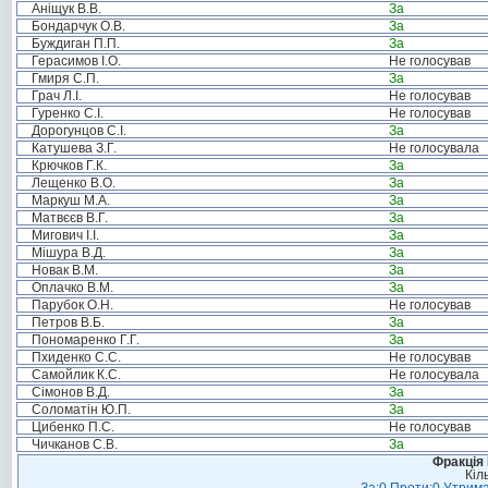
Аніщук В.В.
За
Бондарчук О.В.
За
Буждиган П.П.
За
Герасимов І.О.
Не голосував
Гмиря С.П.
За
Грач Л.І.
Не голосував
Гуренко С.І.
Не голосував
Дорогунцов С.І.
За
Катушева З.Г.
Не голосувала
Крючков Г.К.
За
Лещенко В.О.
За
Маркуш М.А.
За
Матвєєв В.Г.
За
Мигович І.І.
За
Мішура В.Д.
За
Новак В.М.
За
Оплачко В.М.
За
Парубок О.Н.
Не голосував
Петров В.Б.
За
Пономаренко Г.Г.
За
Пхиденко С.С.
Не голосував
Самойлик К.С.
Не голосувала
Сімонов В.Д.
За
Соломатін Ю.П.
За
Цибенко П.С.
Не голосував
Чичканов С.В.
За
Фракція
Кіл