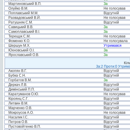
Мартиновський В.П.
За
Олуйко В.М.
Не голосував
Поплавський М.М.
Відсутній
Развадовський В.Й.
Не голосував
Ратушняк С.М.
Відсутній
Савицький В.В.
За
Самоплавський В.І.
За
Терещук С.М.
Не голосував
Фоменко К.О.
Не голосувала
Шершун М.Х.
Утримався
Юхновський О.І.
За
Ярославський О.В.
За
Кіл
За:2 Проти:0 Утрима
Акопян В.Г.
Відсутній
Бубка С.Н.
Відсутній
Горбатов В.М.
За
Деркач Л.В.
Відсутній
Димінський П.П.
Відсутній
Каратуманов О.Ю.
Не голосував
Кіроянц С.Г.
Відсутній
Литвин В.М.
Відсутній
Марченко О.В.
Відсутній
Мокроусов А.О.
Не голосував
Насалик І.С.
Відсутній
Петров О.В.
Відсутній
Пустовойтенко В.П.
Відсутній