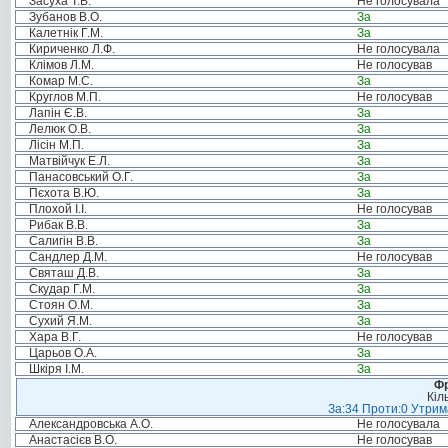
Засуха Т.В.
Не голосувала
Зубанов В.О.
За
Калетнік Г.М.
За
Кириченко Л.Ф.
Не голосувала
Клімов Л.М.
Не голосував
Комар М.С.
За
Круглов М.П.
Не голосував
Лапін Є.В.
За
Лелюк О.В.
За
Лісін М.П.
За
Матвійчук Е.Л.
За
Панасовський О.Г.
За
Пєхота В.Ю.
За
Плохой І.І.
Не голосував
Рибак В.В.
За
Салигін В.В.
За
Сандлер Д.М.
Не голосував
Святаш Д.В.
За
Скудар Г.М.
За
Стоян О.М.
За
Сухий Я.М.
За
Хара В.Г.
Не голосував
Царьов О.А.
За
Шкіря І.М.
За
Фр
Кіл
За:34 Проти:0 Утрима
Александровська А.О.
Не голосувала
Анастасієв В.О.
Не голосував