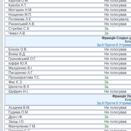
Карпов О.М.
Не голосував
Кукоба А.Т.
Не голосував
Мхітарян Н.М.
Не голосував
Нощенко М.П.
Не голосував
Полякова Л.Є.
Не голосувала
Раханський А.В.
Не голосував
Стребко С.К.
За
Чикал А.В.
За
Фракція Соціал-д
Кіл
За:6 Проти:0 Утрима
Блохін О.В.
Не голосував
Воюш В.Д.
Не голосував
Грановський О.Г.
Не голосував
Іоффе Ю.Я.
Не голосував
Мазуренко В.І.
Не голосував
Писаренко А.Г.
Не голосував
Прошкуратова Т.С.
За
Фікс Є.З.
За
Шепетін В.Л.
За
Шуфрич Н.І.
Не голосував
Фракція Ук
Кіл
За:8 Проти:0 Утрима
Асадчев В.М.
Не голосував
Гудима О.М.
Не голосував
Драч І.Ф.
За
Заєць І.О.
Не голосував
Манчуленко Г.М.
За