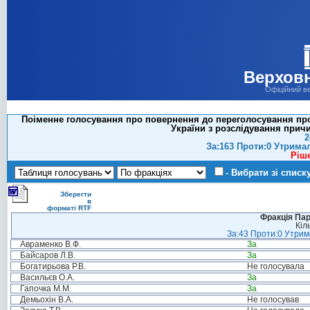
Верховн
Офіційний в
Поіменне голосування про повернення до переголосування про
України з розслідування причи
2
За:163 Проти:0 Утрима
Ріш
- Вибрати зі списк
Зберегти
в
форматі RTF
Фракція Парт
Кіл
За:43 Проти:0 Утрима
Авраменко В.Ф.
За
Байсаров Л.В.
За
Богатирьова Р.В.
Не голосувала
Васильєв О.А.
За
Гапочка М.М.
За
Демьохін В.А.
Не голосував