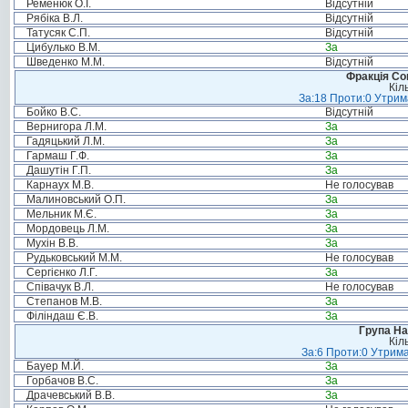
Ременюк О.І.
Відсутній
Рябіка В.Л.
Відсутній
Татусяк С.П.
Відсутній
Цибулько В.М.
За
Шведенко М.М.
Відсутній
Фракція Соц
Кіл
За:18 Проти:0 Утрима
Бойко В.С.
Відсутній
Вернигора Л.М.
За
Гадяцький Л.М.
За
Гармаш Г.Ф.
За
Дашутін Г.П.
За
Карнаух М.В.
Не голосував
Малиновський О.П.
За
Мельник М.Є.
За
Мордовець Л.М.
За
Мухін В.В.
За
Рудьковський М.М.
Не голосував
Сергієнко Л.Г.
За
Співачук В.Л.
Не голосував
Степанов М.В.
За
Філіндаш Є.В.
За
Група На
Кіл
За:6 Проти:0 Утрима
Бауер М.Й.
За
Горбачов В.С.
За
Драчевський В.В.
За