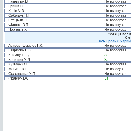
Гаврилюк І.Я.
Не голосував
Гринів І.О.
Не голосував
Косів М.В.
Не голосував
Сабашук П.П.
Не голосував
Стецьків Т.С.
Не голосував
Філенко В.П.
Не голосував
Черняк В.К.
Не голосував
Фракція полі
Кіл
За:6 Проти:0 Утрим
Астров–Шумілов Г.К.
Не голосував
Гаврилюк В.В.
Не голосував
Климпуш О.Д.
За
Колісник М.Д.
За
Кузьмук О.І.
Не голосував
Мовчан В.П.
Не голосував
Солошенко М.П.
Не голосував
Франчук І.А.
За