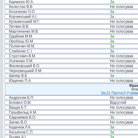
Кармазін Ю.А.
За
Келестин В.В.
Не голосував
Козаченко О.О.
За
Корчинський А.І.
За
Кульчинський М.Г.
Не голосував
Литвин В.В.
Не голосував
Мартиненко М.В.
Не голосував
Одайник М.М.
За
Оробець Ю.М.
За
Полянчич М.М.
За
Слабенко С.І.
За
Стретович В.М.
Не голосував
Усаченко Л.М.
Не голосувала
Фіалковський В.О.
Не голосував
Черновецький Л.М.
Не голосував
Шкляр В.Б.
За
Ющенко П.А.
Не голосував
Фрак
Кіл
За:21 Проти:0 Утрима
Андресюк Б.П.
Не голосував
Біловол О.М.
Відсутній
Ващук К.Т.
Не голосувала
Гіршфельд А.М.
Не голосував
Євдокимов В.О.
За
Заічко В.О.
Не голосував
Каденюк Л.К.
За
Касьянов С.П.
За
Льовін А.І.
За