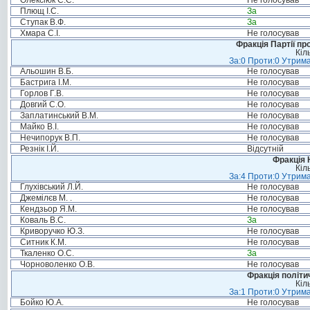
Олексіюк С.С.
Не голосував
Плющ І.С.
За
Ступак В.Ф.
За
Хмара С.І.
Не голосував
Фракція Партії пр
Кіл
За:0 Проти:0 Утрима
Альошин В.Б.
Не голосував
Бастрига І.М.
Не голосував
Горлов Г.В.
Не голосував
Довгий С.О.
Не голосував
Заплатинський В.М.
Не голосував
Майко В.І.
Не голосував
Нечипорук В.П.
Не голосував
Резнік І.Й.
Відсутній
Фракція 
Кіл
За:4 Проти:0 Утрима
Глухівський Л.Й.
Не голосував
Джемілєв М. .
Не голосував
Кендзьор Я.М.
Не голосував
Коваль В.С.
За
Криворучко Ю.З.
Не голосував
Ситник К.М.
Не голосував
Ткаленко О.С.
За
Чорноволенко О.В.
Не голосував
Фракція політи
Кіл
За:1 Проти:0 Утрима
Бойко Ю.А.
Не голосував