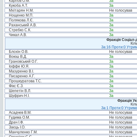
Карпов О.М.
За
Кукоба А.Т.
За
Мхітарян Н.М.
Не голосував
Нощенко М.П.
За
Полякова Л.Є.
За
Раханський А.В.
За
Стребко С.К.
За
Чикал А.В.
За
Фракція Соціал-д
Кіл
За:16 Проти:0 Утрим
Блохін О.В.
Не голосував
Воюш В.Д.
За
Грановський О.Г.
За
Іоффе Ю.Я.
За
Мазуренко В.І.
За
Писаренко А.Г.
За
Прошкуратова Т.С.
За
Фікс Є.З.
За
Шепетін В.Л.
За
Шуфрич Н.І.
За
Фракція Ук
Кіл
За:1 Проти:0 Утрима
Асадчев В.М.
Не голосував
Гудима О.М.
Не голосував
Драч І.Ф.
Не голосував
Заєць І.О.
Не голосував
Манчуленко Г.М.
Не голосував