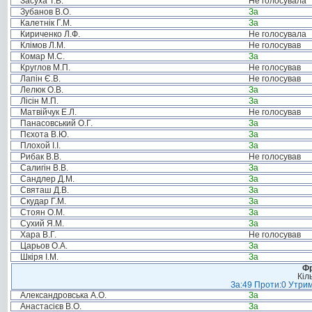
Засуха Т.В.
Не голосувала
Зубанов В.О.
За
Калетнік Г.М.
За
Кириченко Л.Ф.
Не голосувала
Клімов Л.М.
Не голосував
Комар М.С.
За
Круглов М.П.
Не голосував
Лапін Є.В.
Не голосував
Лелюк О.В.
За
Лісін М.П.
За
Матвійчук Е.Л.
Не голосував
Панасовський О.Г.
За
Пєхота В.Ю.
За
Плохой І.І.
За
Рибак В.В.
Не голосував
Салигін В.В.
За
Сандлер Д.М.
За
Святаш Д.В.
За
Скудар Г.М.
За
Стоян О.М.
За
Сухий Я.М.
За
Хара В.Г.
Не голосував
Царьов О.А.
За
Шкіря І.М.
За
Фр
Кіл
За:49 Проти:0 Утрим
Александровська А.О.
За
Анастасієв В.О.
За