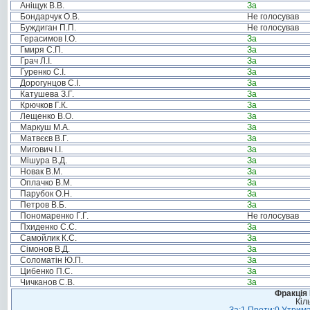
Аніщук В.В.
За
Бондарчук О.В.
Не голосував
Буждиган П.П.
Не голосував
Герасимов І.О.
За
Гмиря С.П.
За
Грач Л.І.
За
Гуренко С.І.
За
Дорогунцов С.І.
За
Катушева З.Г.
За
Крючков Г.К.
За
Лещенко В.О.
За
Маркуш М.А.
За
Матвєєв В.Г.
За
Мигович І.І.
За
Мішура В.Д.
За
Новак В.М.
За
Оплачко В.М.
За
Парубок О.Н.
За
Петров В.Б.
За
Пономаренко Г.Г.
Не голосував
Пхиденко С.С.
За
Самойлик К.С.
За
Сімонов В.Д.
За
Соломатін Ю.П.
За
Цибенко П.С.
За
Чичканов С.В.
За
Фракція
Кіл