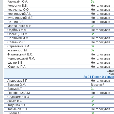
Кармазін Ю.А.
За
Келестин В.В.
Не голосував
Козаченко О.О.
Не голосував
Корчинський А.І.
Не голосував
Кульчинський М.Г.
Не голосував
Литвин В.В.
Не голосував
Мартиненко М.В.
За
Одайник М.М.
Не голосував
Оробець Ю.М.
За
Полянчич М.М.
Не голосував
Слабенко С.І.
Не голосував
Стретович В.М.
За
Усаченко Л.М.
За
Фіалковський В.О.
Не голосував
Черновецький Л.М.
Не голосував
Шкляр В.Б.
Не голосував
Ющенко П.А.
Не голосував
Фрак
Кіл
За:21 Проти:0 Утрима
Андресюк Б.П.
Не голосував
Біловол О.М.
Відсутній
Ващук К.Т.
За
Гіршфельд А.М.
Не голосував
Євдокимов В.О.
За
Заічко В.О.
За
Каденюк Л.К.
За
Касьянов С.П.
Не голосував
Льовін А.І.
За