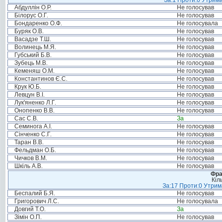
За:1 Проти:0 Утрима
Абдуллін О.Р.
Не голосував
Білорус О.Г.
Не голосував
Бондаренко О.Ф.
Не голосувала
Буряк О.В.
Не голосував
Васадзе Т.Ш.
Не голосував
Волинець М.Я.
Не голосував
Губський Б.В.
Не голосував
Зубець М.В.
Не голосував
Кеменяш О.М.
Не голосував
Константинов Є.С.
Не голосував
Крук Ю.Б.
Не голосував
Левцун В.І.
Не голосував
Лук'яненко Л.Г.
Не голосував
Онопенко В.В.
Не голосував
Сас С.В.
За
Семинога А.І.
Не голосував
Сінченко С.Г.
Не голосував
Таран В.В.
Не голосував
Фельдман О.Б.
Не голосував
Чичков В.М.
Не голосував
Шкіль А.В.
Не голосував
Фра
Кіл
За:17 Проти:0 Утрима
Беспалий Б.Я.
Не голосував
Григорович Л.С.
Не голосувала
Довгий Т.О.
За
Зімін О.П.
Не голосував