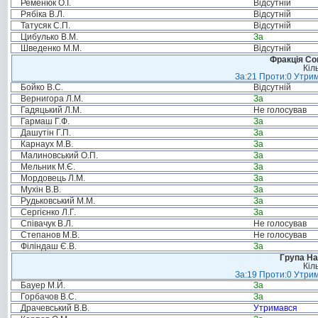
Ременюк О.І.
Відсутній
Рябіка В.Л.
Відсутній
Татусяк С.П.
Відсутній
Цибулько В.М.
За
Шведенко М.М.
Відсутній
Фракція Соц
Кіл
За:21 Проти:0 Утрим
Бойко В.С.
Відсутній
Вернигора Л.М.
За
Гадяцький Л.М.
Не голосував
Гармаш Г.Ф.
За
Дашутін Г.П.
За
Карнаух М.В.
За
Малиновський О.П.
За
Мельник М.Є.
За
Мордовець Л.М.
За
Мухін В.В.
За
Рудьковський М.М.
За
Сергієнко Л.Г.
За
Співачук В.Л.
Не голосував
Степанов М.В.
Не голосував
Філіндаш Є.В.
За
Група На
Кіл
За:19 Проти:0 Утрим
Бауер М.Й.
За
Горбачов В.С.
За
Драчевський В.В.
Утримався