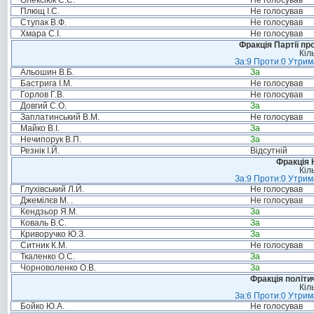
Олексіюк С.С.
Не голосував
Плющ І.С.
Не голосував
Ступак В.Ф.
Не голосував
Хмара С.І.
Не голосував
Фракція Партії пр
Кіл
За:9 Проти:0 Утрим
Альошин В.Б.
За
Бастрига І.М.
Не голосував
Горлов Г.В.
Не голосував
Довгий С.О.
За
Заплатинський В.М.
Не голосував
Майко В.І.
За
Нечипорук В.П.
За
Резнік І.Й.
Відсутній
Фракція 
Кіл
За:9 Проти:0 Утрим
Глухівський Л.Й.
Не голосував
Джемілєв М. .
Не голосував
Кендзьор Я.М.
За
Коваль В.С.
За
Криворучко Ю.З.
За
Ситник К.М.
Не голосував
Ткаленко О.С.
За
Чорноволенко О.В.
За
Фракція політи
Кіл
За:6 Проти:0 Утрим
Бойко Ю.А.
Не голосував