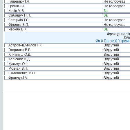
Гаврилюк І.Я.
Не голосував
Гринів І.О.
Не голосував
Косів М.В.
За
Сабашук П.П.
За
Стецьків Т.С.
Не голосував
Філенко В.П.
Не голосував
Черняк В.К.
За
Фракція полі
Кіл
За:0 Проти:0 Утрима
Астров–Шумілов Г.К.
Відсутній
Гаврилюк В.В.
Відсутній
Климпуш О.Д.
Відсутній
Колісник М.Д.
Відсутній
Кузьмук О.І.
Відсутній
Мовчан В.П.
Відсутній
Солошенко М.П.
Відсутній
Франчук І.А.
Відсутній