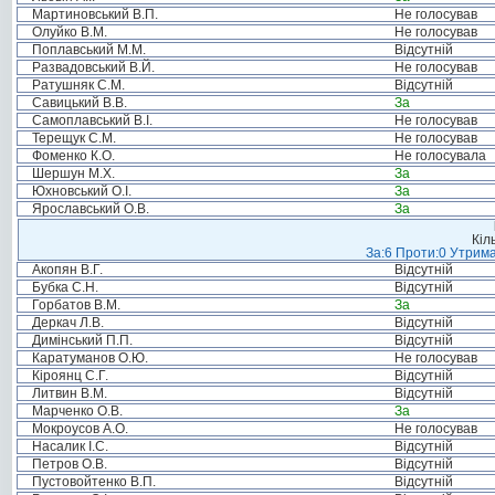
Мартиновський В.П.
Не голосував
Олуйко В.М.
Не голосував
Поплавський М.М.
Відсутній
Развадовський В.Й.
Не голосував
Ратушняк С.М.
Відсутній
Савицький В.В.
За
Самоплавський В.І.
Не голосував
Терещук С.М.
Не голосував
Фоменко К.О.
Не голосувала
Шершун М.Х.
За
Юхновський О.І.
За
Ярославський О.В.
За
Кіл
За:6 Проти:0 Утрима
Акопян В.Г.
Відсутній
Бубка С.Н.
Відсутній
Горбатов В.М.
За
Деркач Л.В.
Відсутній
Димінський П.П.
Відсутній
Каратуманов О.Ю.
Не голосував
Кіроянц С.Г.
Відсутній
Литвин В.М.
Відсутній
Марченко О.В.
За
Мокроусов А.О.
Не голосував
Насалик І.С.
Відсутній
Петров О.В.
Відсутній
Пустовойтенко В.П.
Відсутній