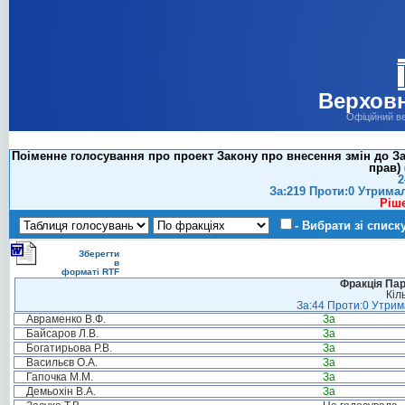
Верховн
Офіційний в
Поіменне голосування про проект Закону про внесення змін до За
прав) 
2
За:219 Проти:0 Утрима
Ріш
- Вибрати зі списк
Зберегти
в
форматі RTF
Фракція Парт
Кіл
За:44 Проти:0 Утрима
Авраменко В.Ф.
За
Байсаров Л.В.
За
Богатирьова Р.В.
За
Васильєв О.А.
За
Гапочка М.М.
За
Демьохін В.А.
За