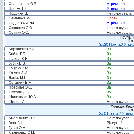
Опанасенко О.В.
Утримався
Пастух Т.Т.
Утримався
Подоляк І.І.
Не голосувала
Семенуха Р.С.
Проти
Сидорович Р.М.
Утримався
Скрипник О.О.
Не голосував
Сотник О.С.
Не голосувала
Група "
Кіл
За:20 Проти:0 Утрим
Барвіненко В.Д.
За
Бобов Г.Б.
За
Гєллєр Є.Б.
За
Зубик В.В.
За
Кацуба В.М.
За
Клімов Л.М.
За
Ланьо М.І.
За
Остапчук В.М.
За
Пресман О.С.
За
Святаш Д.В.
За
Шаповалов Ю.А.
За
Шкіря І.М.
Не голосував
Фракція Ради
Кіл
За:0 Проти:2 Утрима
Амельченко В.В.
Не голосував
Вовк В.І.
Відсутній
Гулак О.М.
Не голосував
Кириченко О.М.
Не голосував