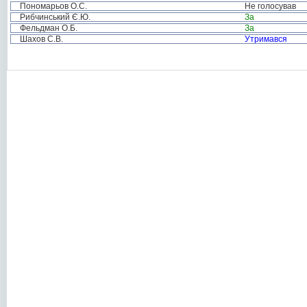
Пономарьов О.С.
Не голосував
Рибчинський Є.Ю.
За
Фельдман О.Б.
За
Шахов С.В.
Утримався