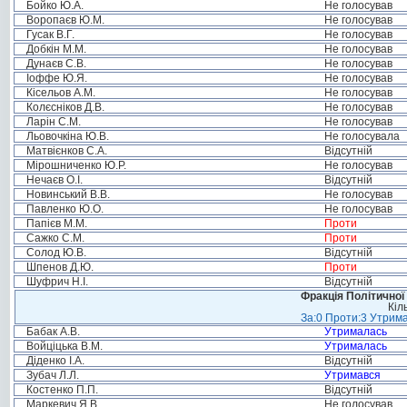
Бойко Ю.А.
Не голосував
Воропаєв Ю.М.
Не голосував
Гусак В.Г.
Не голосував
Добкін М.М.
Не голосував
Дунаєв С.В.
Не голосував
Іоффе Ю.Я.
Не голосував
Кісельов А.М.
Не голосував
Колєсніков Д.В.
Не голосував
Ларін С.М.
Не голосував
Льовочкіна Ю.В.
Не голосувала
Матвієнков С.А.
Відсутній
Мірошниченко Ю.Р.
Не голосував
Нечаєв О.І.
Відсутній
Новинський В.В.
Не голосував
Павленко Ю.О.
Не голосував
Папієв М.М.
Проти
Сажко С.М.
Проти
Солод Ю.В.
Відсутній
Шпенов Д.Ю.
Проти
Шуфрич Н.І.
Відсутній
Фракція Політичної
Кіл
За:0 Проти:3 Утрима
Бабак А.В.
Утрималась
Войціцька В.М.
Утрималась
Діденко І.А.
Відсутній
Зубач Л.Л.
Утримався
Костенко П.П.
Відсутній
Маркевич Я.В.
Не голосував