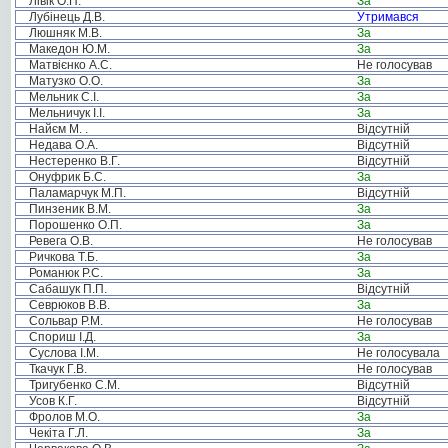
Лівік О.П.
За
Лубінець Д.В.
Утримався
Люшняк М.В.
За
Македон Ю.М.
За
Матвієнко А.С.
Не голосував
Матузко О.О.
За
Мельник С.І.
За
Мельничук І.І.
За
Найєм М. .
Відсутній
Недава О.А.
Відсутній
Нестеренко В.Г.
Відсутній
Онуфрик Б.С.
За
Паламарчук М.П.
Відсутній
Пинзеник В.М.
За
Порошенко О.П.
За
Ревега О.В.
Не голосував
Ричкова Т.Б.
За
Романюк Р.С.
За
Сабашук П.П.
Відсутній
Севрюков В.В.
За
Сольвар Р.М.
Не голосував
Спориш І.Д.
За
Суслова І.М.
Не голосувала
Ткачук Г.В.
Не голосував
Тригубенко С.М.
Відсутній
Усов К.Г.
Відсутній
Фролов М.О.
За
Чекіта Г.Л.
За