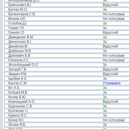
Білоцерковець Д.О.
За
Брензович В.І.
Відсутній
Буглак Ю.О.
За
Валентиров С.В.
Не голосував
Вінник І.Ю.
Не голосував
Голубов Д.І.
За
Горват Р.І.
За
Гринів І.О.
Відсутній
Давиденко В.М.
За
Денисенко В.І.
За
Джемілєв М. .
Відсутній
Довбенко М.В.
За
Дубневич Б.В.
Не голосував
Євлахов А.С.
Не голосував
Жолобецький О.О.
За
Загорій Г.В.
Відсутній
Зварич Р.М.
Відсутній
Іщейкін К.Є.
За
Каплін С.М.
Утримався
Кіт А.Б.
За
Кобцев М.В.
За
Козир Б.Ю.
За
Корнацький А.О.
Відсутній
Кудлаєнко С.В.
За
Куліченко І.І.
За
Курило В.С.
За
Кучер М.І.
Не голосував
Лесюк Я.В.
За