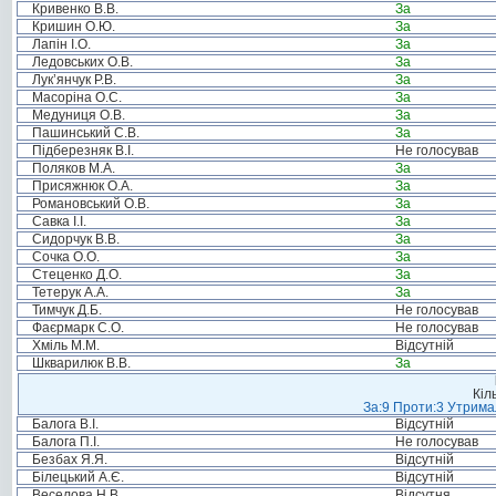
Кривенко В.В.
За
Кришин О.Ю.
За
Лапін І.О.
За
Ледовських О.В.
За
Лук’янчук Р.В.
За
Масоріна О.С.
За
Медуниця О.В.
За
Пашинський С.В.
За
Підберезняк В.І.
Не голосував
Поляков М.А.
За
Присяжнюк О.А.
За
Романовський О.В.
За
Савка І.І.
За
Сидорчук В.В.
За
Сочка О.О.
За
Стеценко Д.О.
За
Тетерук А.А.
За
Тимчук Д.Б.
Не голосував
Фаєрмарк С.О.
Не голосував
Хміль М.М.
Відсутній
Шкварилюк В.В.
За
Кіл
За:9 Проти:3 Утримал
Балога В.І.
Відсутній
Балога П.І.
Не голосував
Безбах Я.Я.
Відсутній
Білецький А.Є.
Відсутній
Веселова Н.В.
Відсутня