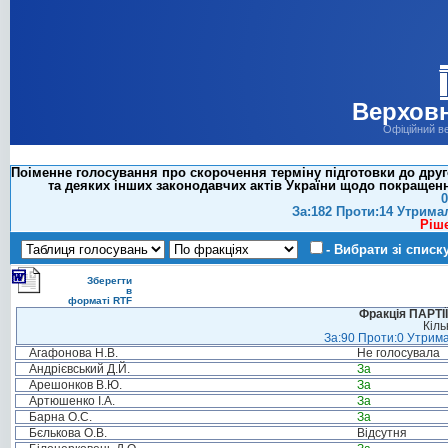
Верховн
Офіційний в
Поіменне голосування про скорочення терміну підготовки до друг
та деяких інших законодавчих актів України щодо покращенн
0
За:182 Проти:14 Утрима
Ріш
- Вибрати зі списк
Зберегти
в
форматі RTF
Фракція ПАРТ
Кіль
За:90 Проти:0 Утрима
Агафонова Н.В.
Не голосувала
Андрієвський Д.Й.
За
Арешонков В.Ю.
За
Артюшенко І.А.
За
Барна О.С.
За
Бєлькова О.В.
Відсутня