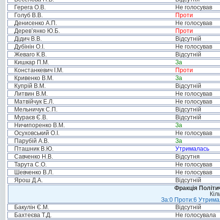
Герега О.В.
Не голосував
Голуб В.В.
Проти
Денисенко А.П.
Не голосував
Дерев’янко Ю.Б.
Проти
Дідич В.В.
Відсутній
Дубінін О.І.
Не голосував
Жеваго К.В.
Відсутній
Кишкар П.М.
За
Констанкевич І.М.
Проти
Кривенко В.М.
За
Купрій В.М.
Відсутній
Литвин В.М.
Не голосував
Матвійчук Е.Л.
Не голосував
Мельничук С.П.
Відсутній
Мураєв Є.В.
Відсутній
Ничипоренко В.М.
За
Осуховський О.І.
Не голосував
Парубій А.В.
За
Пташник В.Ю.
Утрималась
Савченко Н.В.
Відсутня
Тарута С.О.
Не голосував
Шевченко В.Л.
Не голосував
Ярош Д.А.
Відсутній
Фракція Політич
Кіл
За:0 Проти:6 Утримал
Бакулін Є.М.
Відсутній
Бахтеєва Т.Д.
Не голосувала