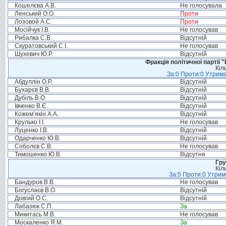
Кошелєва А.В.
Не голосувала
Ленський О.О.
Проти
Лозовой А.С.
Проти
Мосійчук І.В.
Не голосував
Рибалка С.В.
Відсутній
Скуратовський С.І.
Не голосував
Шухевич Ю.Р.
Відсутній
Фракція політичної партії
Кіл
За:0 Проти:0 Утрима
Абдуллін О.Р.
Відсутній
Бухарєв В.В.
Відсутній
Дубіль В.О.
Відсутній
Івченко В.Є.
Відсутній
Кожем’якін А.А.
Відсутній
Крулько І.І.
Не голосував
Луценко І.В.
Відсутній
Одарченко Ю.В.
Відсутній
Соболєв С.В.
Не голосував
Тимошенко Ю.В.
Відсутня
Гру
Кіл
За:5 Проти:0 Утрим
Бандуров В.В.
Не голосував
Богуслаєв В.О.
Відсутній
Довгий О.С.
Відсутній
Лабазюк С.П.
За
Микитась М.В.
Не голосував
Москаленко Я.М.
За