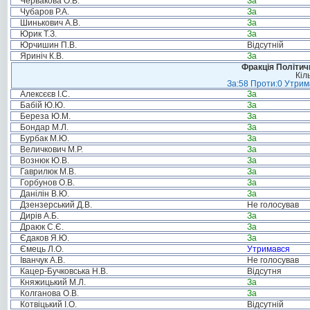
Червакова О.В.
За
Чубаров Р.А.
За
Шинькович А.В.
За
Юрик Т.З.
За
Юрчишин П.В.
Відсутній
Яриніч К.В.
За
Фракція Політи
Кіл
За:58 Проти:0 Утрима
Алексєєв І.С.
За
Бабій Ю.Ю.
За
Береза Ю.М.
За
Бондар М.Л.
За
Бурбак М.Ю.
За
Величкович М.Р.
За
Вознюк Ю.В.
За
Гаврилюк М.В.
За
Горбунов О.В.
За
Данілін В.Ю.
За
Дзензерський Д.В.
Не голосував
Дирів А.Б.
За
Драюк С.Є.
За
Єдаков Я.Ю.
За
Ємець Л.О.
Утримався
Іванчук А.В.
Не голосував
Кацер-Бучковська Н.В.
Відсутня
Княжицький М.Л.
За
Колганова О.В.
За
Котвіцький І.О.
Відсутній