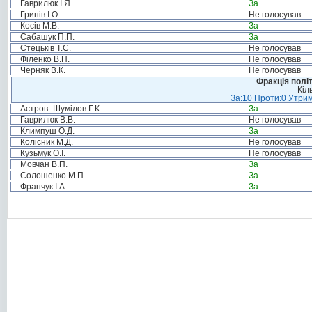
Гаврилюк І.Я.
За
Гринів І.О.
Не голосував
Косів М.В.
За
Сабашук П.П.
За
Стецьків Т.С.
Не голосував
Філенко В.П.
Не голосував
Черняк В.К.
Не голосував
Фракція полі
Кіл
За:10 Проти:0 Утрим
Астров–Шумілов Г.К.
За
Гаврилюк В.В.
Не голосував
Климпуш О.Д.
За
Колісник М.Д.
Не голосував
Кузьмук О.І.
Не голосував
Мовчан В.П.
За
Солошенко М.П.
За
Франчук І.А.
За