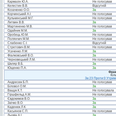
Кармазін Ю.А.
Не голосував
Келестин В.В.
Відсутній
Козаченко О.О.
За
Корчинський А.І.
Не голосував
Кульчинський М.Г.
Не голосував
Литвин В.В.
За
Мартиненко М.В.
Не голосував
Одайник М.М.
За
Оробець Ю.М.
Не голосував
Полянчич М.М.
Не голосував
Слабенко С.І.
Відсутній
Стретович В.М.
Не голосував
Усаченко Л.М.
За
Фіалковський В.О.
За
Черновецький Л.М.
Не голосував
Шкляр В.Б.
За
Ющенко П.А.
За
Фрак
Кіл
За:23 Проти:0 Утрима
Андресюк Б.П.
Не голосував
Біловол О.М.
За
Ващук К.Т.
Не голосувала
Гіршфельд А.М.
Не голосував
Євдокимов В.О.
За
Заічко В.О.
За
Каденюк Л.К.
За
Касьянов С.П.
Не голосував
Льовін А.І.
За