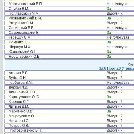
Мартиновський В.П.
Не голосував
Олуйко В.М.
За
Поплавський М.М.
Відсутній
Развадовський В.Й.
За
Ратушняк С.М.
Відсутній
Савицький В.В.
Не голосував
Самоплавський В.І.
За
Терещук С.М.
Не голосував
Фоменко К.О.
За
Шершун М.Х.
Не голосував
Юхновський О.І.
За
Ярославський О.В.
За
Кіл
За:6 Проти:0 Утрима
Акопян В.Г.
Відсутній
Бубка С.Н.
Відсутній
Горбатов В.М.
Не голосував
Деркач Л.В.
Відсутній
Димінський П.П.
Відсутній
Каратуманов О.Ю.
За
Кіроянц С.Г.
Відсутній
Литвин В.М.
Відсутній
Марченко О.В.
За
Мокроусов А.О.
Відсутній
Насалик І.С.
Відсутній
Петров О.В.
Відсутній
Пустовойтенко В.П.
Відсутній