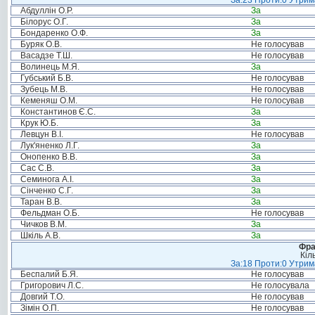
За:23 Проти:0 Утрима
Абдуллін О.Р.
За
Білорус О.Г.
За
Бондаренко О.Ф.
За
Буряк О.В.
Не голосував
Васадзе Т.Ш.
Не голосував
Волинець М.Я.
За
Губський Б.В.
Не голосував
Зубець М.В.
Не голосував
Кеменяш О.М.
Не голосував
Константинов Є.С.
За
Крук Ю.Б.
За
Левцун В.І.
Не голосував
Лук'яненко Л.Г.
За
Онопенко В.В.
За
Сас С.В.
За
Семинога А.І.
За
Сінченко С.Г.
За
Таран В.В.
За
Фельдман О.Б.
Не голосував
Чичков В.М.
За
Шкіль А.В.
За
Фра
Кіл
За:18 Проти:0 Утрима
Беспалий Б.Я.
Не голосував
Григорович Л.С.
Не голосувала
Довгий Т.О.
Не голосував
Зімін О.П.
Не голосував