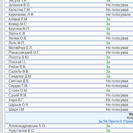
Засуха Т.В.
За
Зубанов В.О.
Не голосував
Калетнік Г.М.
Не голосував
Кириченко Л.Ф.
Не голосувала
Клімов Л.М.
За
Комар М.С.
За
Круглов М.П.
За
Лапін Є.В.
За
Лелюк О.В.
Не голосував
Лісін М.П.
За
Матвійчук Е.Л.
Не голосував
Панасовський О.Г.
Не голосував
Пєхота В.Ю.
За
Плохой І.І.
За
Рибак В.В.
За
Салигін В.В.
За
Сандлер Д.М.
За
Святаш Д.В.
Не голосував
Скудар Г.М.
Не голосував
Стоян О.М.
За
Сухий Я.М.
Не голосував
Хара В.Г.
Не голосував
Царьов О.А.
Не голосував
Шкіря І.М.
Не голосував
Фр
Кіл
За:56 Проти:0 Утрим
Александровська А.О.
За
Анастасієв В.О.
За