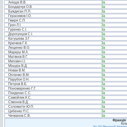
Аніщук В.В.
За
Бондарчук О.В.
За
Буждиган П.П.
За
Герасимов І.О.
За
Гмиря С.П.
За
Грач Л.І.
За
Гуренко С.І.
За
Дорогунцов С.І.
За
Катушева З.Г.
За
Крючков Г.К.
За
Лещенко В.О.
За
Маркуш М.А.
За
Матвєєв В.Г.
За
Мигович І.І.
За
Мішура В.Д.
За
Новак В.М.
За
Оплачко В.М.
За
Парубок О.Н.
За
Петров В.Б.
За
Пономаренко Г.Г.
За
Пхиденко С.С.
За
Самойлик К.С.
За
Сімонов В.Д.
За
Соломатін Ю.П.
За
Цибенко П.С.
За
Чичканов С.В.
За
Фракція
Кіл