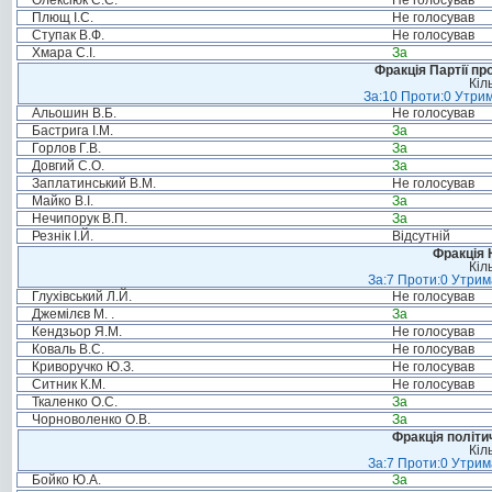
Олексіюк С.С.
Не голосував
Плющ І.С.
Не голосував
Ступак В.Ф.
Не голосував
Хмара С.І.
За
Фракція Партії пр
Кіл
За:10 Проти:0 Утрим
Альошин В.Б.
Не голосував
Бастрига І.М.
За
Горлов Г.В.
За
Довгий С.О.
За
Заплатинський В.М.
Не голосував
Майко В.І.
За
Нечипорук В.П.
За
Резнік І.Й.
Відсутній
Фракція 
Кіл
За:7 Проти:0 Утрим
Глухівський Л.Й.
Не голосував
Джемілєв М. .
За
Кендзьор Я.М.
Не голосував
Коваль В.С.
Не голосував
Криворучко Ю.З.
Не голосував
Ситник К.М.
Не голосував
Ткаленко О.С.
За
Чорноволенко О.В.
За
Фракція політи
Кіл
За:7 Проти:0 Утрим
Бойко Ю.А.
За