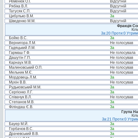
Ременюк О.І.
Відсутній
Рябіка В.Л.
Відсутній
Татусяк С.П.
Відсутній
Цибулько В.М.
За
Шведенко М.М.
Відсутній
Фракція Соц
Кіл
За:20 Проти:0 Утрима
Бойко В.С.
За
Вернигора Л.М.
Не голосував
Гадяцький Л.М.
За
Гармаш Г.Ф.
Не голосувала
Дашутін Г.П.
Не голосував
Карнаух М.В.
Не голосував
Малиновський О.П.
Не голосував
Мельник М.Є.
Не голосував
Мордовець Л.М.
За
Мухін В.В.
Не голосував
Рудьковський М.М.
За
Сергієнко Л.Г.
За
Співачук В.Л.
Не голосував
Степанов М.В.
За
Філіндаш Є.В.
За
Група На
Кіл
За:21 Проти:0 Утрим
Бауер М.Й.
За
Горбачов В.С.
За
Драчевський В.В.
За