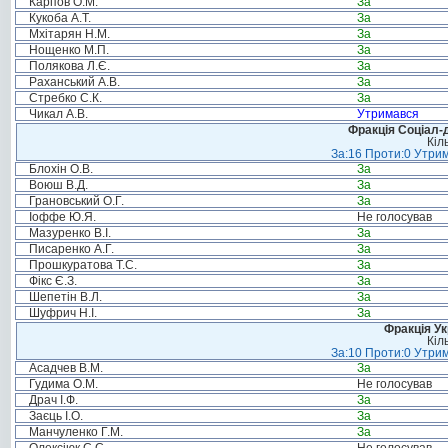
Карпов О.М.
За
Кукоба А.Т.
За
Мхітарян Н.М.
За
Нощенко М.П.
За
Полякова Л.Є.
За
Раханський А.В.
За
Стребко С.К.
За
Чикал А.В.
Утримався
Фракція Соціал-д
Кіл
За:16 Проти:0 Утрим
Блохін О.В.
За
Воюш В.Д.
За
Грановський О.Г.
За
Іоффе Ю.Я.
Не голосував
Мазуренко В.І.
За
Писаренко А.Г.
За
Прошкуратова Т.С.
За
Фікс Є.З.
За
Шепетін В.Л.
За
Шуфрич Н.І.
За
Фракція Ук
Кіл
За:10 Проти:0 Утрим
Асадчев В.М.
За
Гудима О.М.
Не голосував
Драч І.Ф.
За
Заєць І.О.
За
Манчуленко Г.М.
За