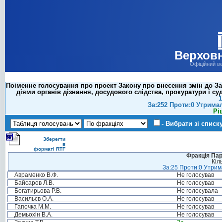
Верховн
Офіційний в
Поіменне голосування про проект Закону про внесення змін до З
діями органів дізнання, досудового слідства, прокуратури і с
1
За:252 Проти:0 Утрима
Рі
- Вибрати зі списк
Зберегти
в
форматі RTF
Фракція Парт
Кіл
За:25 Проти:0 Утрима
Авраменко В.Ф.
Не голосував
Байсаров Л.В.
Не голосував
Богатирьова Р.В.
Не голосувала
Васильєв О.А.
Не голосував
Гапочка М.М.
Не голосував
Демьохін В.А.
Не голосував