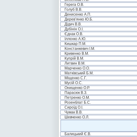
Герега О.В.
Голуб В.В.
Денисенко А.П.
Дерев’янко Ю.Б.
Дідич В.В.
Дубінін О.І.
Єднак О.В.
Іллєнко А.Ю.
Кишкар П.М.
Констанкевич І.М.
Кривенко В.М.
Купрій В.М.
Литвин В.М.
Марченко О.О.
Матківський Б.М.
Міщенко С.Г.
Мусій О.С.
Онищенко О.Р.
Парасюк В.З.
Петренко О.М.
Розенблат Б.С.
Сироїд О.І.
Чумак В.В.
Шевченко О.Л.
Балицький Є.В.