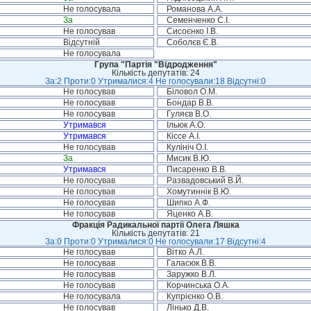
Не голосувала
Романова А.А.
За
Семенченко С.І.
Не голосував
Сисоєнко І.В.
Відсутній
Соболєв Є.В.
Не голосувала
Група "Партія "Відродження"
Кількість депутатів: 24
За:2 Проти:0 Утрималися:4 Не голосували:18 Відсутні:0
Не голосував
Біловол О.М.
Не голосував
Бондар В.В.
Не голосував
Гуляєв В.О.
Утримався
Ільюк А.О.
Утримався
Кіссе А.І.
Не голосував
Кулініч О.І.
За
Мисик В.Ю.
Утримався
Писаренко В.В.
Не голосував
Развадовський В.Й.
Не голосував
Хомутиннік В.Ю.
Не голосував
Шипко А.Ф.
Не голосував
Яценко А.В.
Фракція Радикальної партії Олега Ляшка
Кількість депутатів: 21
За:0 Проти:0 Утрималися:0 Не голосували:17 Відсутні:4
Не голосував
Вітко А.Л.
Не голосував
Галасюк В.В.
Не голосував
Заружко В.Л.
Не голосував
Корчинська О.А.
Не голосувала
Купрієнко О.В.
Не голосував
Лінько Д.В.