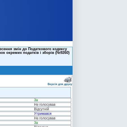
есення змін до Податкового кодексу
ок окремих податків і зборів (№9260)
Версія для друку
За
Не голосував
Відсутній
Утримався
Не голосував
За