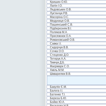
Кришин О.Ю.
Лапін І.О.
Ледовських О.В.
Лук’янчук Р.В.
Масоріна О.С.
Медуниця О.В.
Пашинський С.В.
Підберезняк В.І.
Поляков М.А.
Присяжнюк О.А.
Романовський О.В.
Савка І.І.
Сидорчук В.В.
Сочка О.О.
Стеценко Д.О.
Тетерук А.А.
Тимчук Д.Б.
Фаєрмарк С.О.
Хміль М.М.
Шкварилюк В.В.
Бакулін Є.М.
Балога І.І.
Батенко Т.І.
Береза Б.Ю.
Бойко Ю.А.
Веселова Н.В.