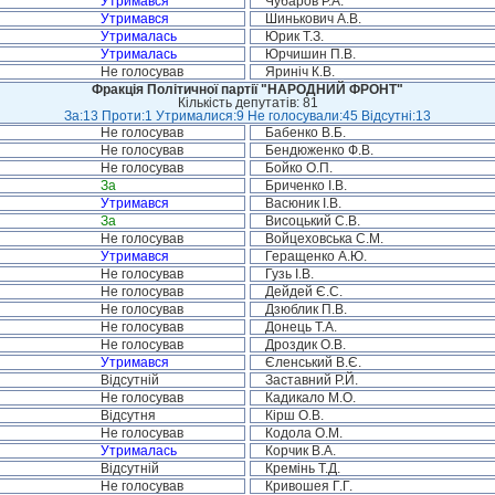
Утримався
Чубаров Р.А.
Утримався
Шинькович А.В.
Утрималась
Юрик Т.З.
Утрималась
Юрчишин П.В.
Не голосував
Яриніч К.В.
Фракція Політичної партії "НАРОДНИЙ ФРОНТ"
Кількість депутатів: 81
За:13 Проти:1 Утрималися:9 Не голосували:45 Відсутні:13
Не голосував
Бабенко В.Б.
Не голосував
Бендюженко Ф.В.
Не голосував
Бойко О.П.
За
Бриченко І.В.
Утримався
Васюник І.В.
За
Висоцький С.В.
Не голосував
Войцеховська С.М.
Утримався
Геращенко А.Ю.
Не голосував
Гузь І.В.
Не голосував
Дейдей Є.С.
Не голосував
Дзюблик П.В.
Не голосував
Донець Т.А.
Не голосував
Дроздик О.В.
Утримався
Єленський В.Є.
Відсутній
Заставний Р.Й.
Не голосував
Кадикало М.О.
Відсутня
Кірш О.В.
Не голосував
Кодола О.М.
Утрималась
Корчик В.А.
Відсутній
Кремінь Т.Д.
Не голосував
Кривошея Г.Г.