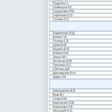
Подоляк І.І.
Семенуха Р.С.
Сидорович Р.М.
Скрипник О.О.
Сотник О.С.
Барвіненко В.Д.
Бобов Г.Б.
Гєллєр Є.Б.
Зубик В.В.
Кацуба В.М.
Клімов Л.М.
Ланьо М.І.
Остапчук В.М.
Пресман О.С.
Святаш Д.В.
Шаповалов Ю.А.
Шкіря І.М.
Амельченко В.В.
Вовк В.І.
Гулак О.М.
Кириченко О.М.
Кошелєва А.В.
Ленський О.О.