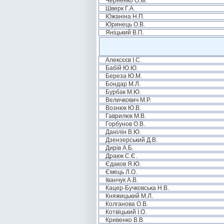
Черненко О.М.
Шверк Г.А.
Южаніна Н.П.
Юринець О.В.
Яніцький В.П.
Алексєєв І.С.
Бабій Ю.Ю.
Береза Ю.М.
Бондар М.Л.
Бурбак М.Ю.
Величкович М.Р.
Вознюк Ю.В.
Гаврилюк М.В.
Горбунов О.В.
Данілін В.Ю.
Дзензерський Д.В.
Дирів А.Б.
Драюк С.Є.
Єдаков Я.Ю.
Ємець Л.О.
Іванчук А.В.
Кацер-Бучковська Н.В.
Княжицький М.Л.
Колганова О.В.
Котвіцький І.О.
Кривенко В.В.