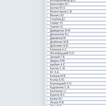
Білоцерковець Д.О.
Брензович В.І.
Буглак Ю.О.
Валентиров С.В.
Вінник І.Ю.
Голубов Д.І.
Горват Р.І.
Гринів І.О.
Давиденко В.М.
Денисенко В.І.
Джемілєв М. .
Довбенко М.В.
Дубневич Б.В.
Євлахов А.С.
Жолобецький О.О.
Загорій Г.В.
Зварич Р.М.
Іщейкін К.Є.
Каплін С.М.
Кіт А.Б.
Кобцев М.В.
Козир Б.Ю.
Корнацький А.О.
Кудлаєнко С.В.
Куліченко І.І.
Курило В.С.
Кучер М.І.
Лесюк Я.В.