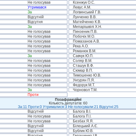
Не голосував
Ксенжук О.С.
Утримався
Левус А.М.
За
Логвинський Г.В.
Відсутній
Лунченко В.В.
Відсутня
Матейченко К.В.
За
Мепарішвілі Х.Н.
Не голосував
Пинзеник П.В.
Не голосував
Побочіх М.О.
Не голосував
Помазанов А.В.
Не голосував
Река А.О.
Не голосував
Романюк В.М.
За
Савчук Ю.П.
Не голосував
Соляр В.М.
Не голосував
Сташук В.Ф.
Не голосував
Сюмар В.П.
Не голосував
Тимошенко Ю.В.
Не голосував
Унгурян П.Я.
Не голосував
Федорук М.Т.
За
Чорновол Т.М.
Проти
Позафракційні
Кількість депутатів: 60
За:11 Проти:0 Утрималися:3 Не голосували:21 Відсутні:25
Відсутній
Балога В.І.
Не голосував
Балога П.І.
Не голосував
Безбах Я.Я.
Відсутній
Білецький А.Є.
Відсутній
Бублик Ю.В.
Відсутня
Геращенко І.В.