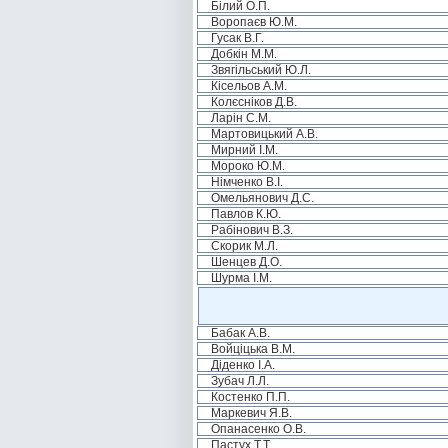
Білий О.П.
Воропаєв Ю.М.
Гусак В.Г.
Добкін М.М.
Звягільський Ю.Л.
Кісельов А.М.
Колєсніков Д.В.
Ларін С.М.
Мартовицький А.В.
Мирний І.М.
Мороко Ю.М.
Німченко В.І.
Омельянович Д.С.
Павлов К.Ю.
Рабінович В.З.
Скорик М.Л.
Шенцев Д.О.
Шурма І.М.
Бабак А.В.
Войціцька В.М.
Діденко І.А.
Зубач Л.Л.
Костенко П.П.
Маркевич Я.В.
Опанасенко О.В.
Пастух Т.Т.