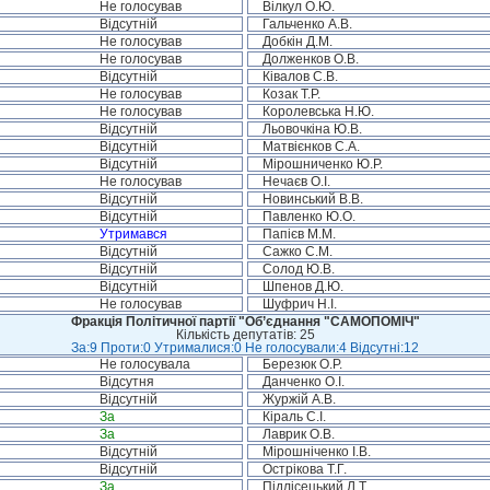
Не голосував
Вілкул О.Ю.
Відсутній
Гальченко А.В.
Не голосував
Добкін Д.М.
Не голосував
Долженков О.В.
Відсутній
Ківалов С.В.
Не голосував
Козак Т.Р.
Не голосував
Королевська Н.Ю.
Відсутній
Льовочкіна Ю.В.
Відсутній
Матвієнков С.А.
Відсутній
Мірошниченко Ю.Р.
Не голосував
Нечаєв О.І.
Відсутній
Новинський В.В.
Відсутній
Павленко Ю.О.
Утримався
Папієв М.М.
Відсутній
Сажко С.М.
Відсутній
Солод Ю.В.
Відсутній
Шпенов Д.Ю.
Не голосував
Шуфрич Н.І.
Фракція Політичної партії "Об’єднання "САМОПОМІЧ"
Кількість депутатів: 25
За:9 Проти:0 Утрималися:0 Не голосували:4 Відсутні:12
Не голосувала
Березюк О.Р.
Відсутня
Данченко О.І.
Відсутній
Журжій А.В.
За
Кіраль С.І.
За
Лаврик О.В.
Відсутній
Мірошніченко І.В.
Відсутній
Острікова Т.Г.
За
Підлісецький Л.Т.