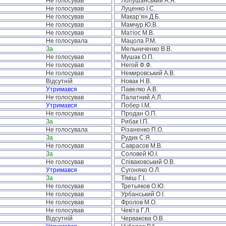
Не голосував
Лопушанський А.Я.
Не голосував
Луценко І.С.
Не голосував
Макар’ян Д.Б.
Не голосував
Мамчур Ю.В.
Не голосував
Матіос М.В.
Не голосувала
Мацола Р.М.
За
Мельниченко В.В.
Не голосував
Мушак О.П.
Не голосував
Негой Ф.Ф.
Не голосував
Немировський А.В.
Відсутній
Новак Н.В.
Утримався
Павелко А.В.
Не голосував
Палатний А.Л.
Утримався
Побер І.М.
Не голосував
Продан О.П.
За
Рибак І.П.
Не голосувала
Різаненко П.О.
За
Рудик С.Я.
Не голосував
Саврасов М.В.
За
Соловей Ю.І.
Не голосував
Співаковський О.В.
Утримався
Сугоняко О.Л.
За
Тіміш Г.І.
Не голосував
Третьяков О.Ю.
Не голосував
Урбанський О.І.
Не голосував
Фролов М.О.
Не голосував
Чекіта Г.Л.
Відсутній
Червакова О.В.