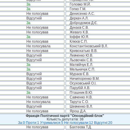
За
Головко М.Й.
За
Гопко Г.М.
Не голосував
Денисенко А.С.
Відсутній
Деркач А.Л.
За
Добродомов Д.Є.
Не голосував
Дунаєв С.В.
Не голосував
Жеваго К.В.
За
Іоффе Ю.Я.
Не голосував
Клюєв С.П.
Не голосувала
Константіновський В.Л.
Не голосував
Кривохатько В.В.
Відсутній
Левченко Ю.В.
Відсутній
Льовочкін С.В.
За
Матвійчук Е.Л.
За
Мельничук С.П.
Відсутній
Мураєв Є.В.
Відсутній
Ничипоренко В.М.
Відсутній
Осуховський О.І.
Відсутній
Парубій А.В.
За
Пташник В.Ю.
Не голосував
Савченко Н.В.
Не голосувала
Тарута С.О.
Відсутній
Шевченко В.Л.
Не голосував
Ярош Д.А.
Фракція Політичної партії "Опозиційний блок"
Кількість депутатів: 38
За:0 Проти:1 Утрималися:5 Не голосували:12 Відсутні:20
Не голосував
Бахтеєва Т.Д.