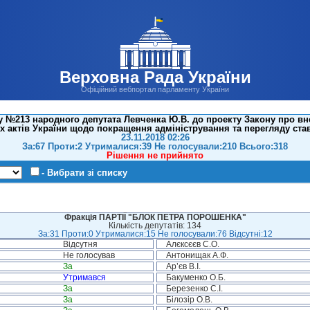
Верховна Рада України
Офіційний вебпортал парламенту України
 №213 народного депутата Левченка Ю.В. до проекту Закону про вн
х актів України щодо покращення адміністрування та перегляду став
23.11.2018 02:26
За:67 Проти:2 Утрималися:39 Не голосували:210 Всього:318
Рішення не прийнято
- Вибрати зі списку
Фракція ПАРТІЇ "БЛОК ПЕТРА ПОРОШЕНКА"
Кількість депутатів: 134
За:31 Проти:0 Утрималися:15 Не голосували:76 Відсутні:12
Відсутня
Алєксєєв С.О.
Не голосував
Антонищак А.Ф.
За
Ар’єв В.І.
Утримався
Бакуменко О.Б.
За
Березенко С.І.
За
Білозір О.В.