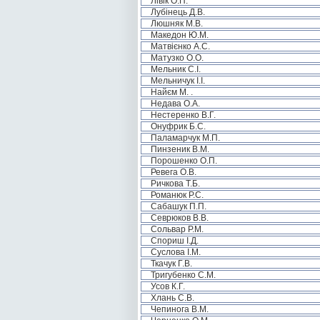
Лівік О.П.
Лубінець Д.В.
Люшняк М.В.
Македон Ю.М.
Матвієнко А.С.
Матузко О.О.
Мельник С.І.
Мельничук І.І.
Найєм М. .
Недава О.А.
Нестеренко В.Г.
Онуфрик Б.С.
Паламарчук М.П.
Пинзеник В.М.
Порошенко О.П.
Ревега О.В.
Ричкова Т.Б.
Романюк Р.С.
Сабашук П.П.
Севрюков В.В.
Сольвар Р.М.
Спориш І.Д.
Суслова І.М.
Ткачук Г.В.
Тригубенко С.М.
Усов К.Г.
Хлань С.В.
Чепинога В.М.