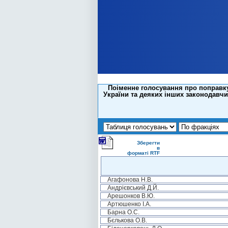
Поіменне голосування про поправку
України та деяких інших законодавчи
Зберегти
в
форматі RTF
Агафонова Н.В.
Андрієвський Д.Й.
Арешонков В.Ю.
Артюшенко І.А.
Барна О.С.
Бєлькова О.В.