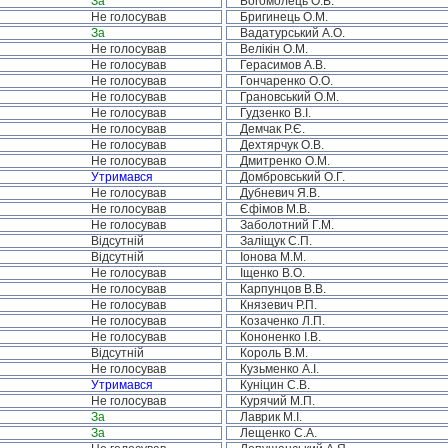
За
Богомолець О.В.
Не голосував
Бригинець О.М.
За
Вадатурський А.О.
Не голосував
Велікін О.М.
Не голосував
Герасимов А.В.
Не голосував
Гончаренко О.О.
Не голосував
Грановський О.М.
Не голосував
Гудзенко В.І.
Не голосував
Демчак Р.Є.
Не голосував
Дехтярчук О.В.
Не голосував
Дмитренко О.М.
Утримався
Домбровський О.Г.
Не голосував
Дубневич Я.В.
Не голосував
Єфімов М.В.
Не голосував
Заболотний Г.М.
Відсутній
Заліщук С.П.
Відсутній
Іонова М.М.
Не голосував
Іщенко В.О.
Не голосував
Карпунцов В.В.
Не голосував
Князевич Р.П.
Не голосував
Козаченко Л.П.
Не голосував
Кононенко І.В.
Відсутній
Король В.М.
Не голосував
Кузьменко А.І.
Утримався
Куніцин С.В.
Не голосував
Курячий М.П.
За
Лаврик М.І.
За
Лещенко С.А.